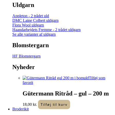
Uldgarn
Appleton - 2 trådet uld
DMC Laine Colbert uldgarn
Flora Wool uldgarn
Haandarbejdets Fremme - 2 trådet uldgarn
Se alle varianter af uldgarn
Blomstergarn
HF Blomstergarn
Nyheder
Tilføj som
favorit
Gütermann Ritråd – gul – 200 m
18,00
kr.
Tilføj til kurv
Broderikit