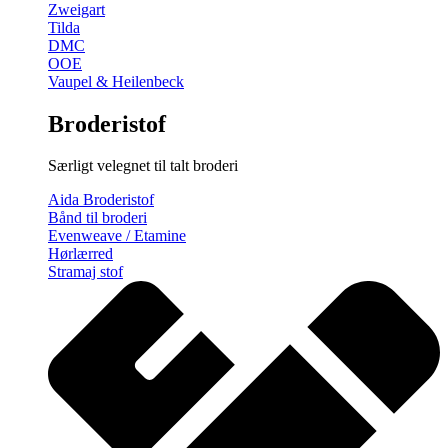
Zweigart
Tilda
DMC
OOE
Vaupel & Heilenbeck
Broderistof
Særligt velegnet til talt broderi
Aida Broderistof
Bånd til broderi
Evenweave / Etamine
Hørlærred
Stramaj stof