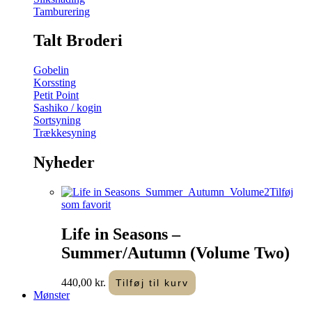
Tamburering
Talt Broderi
Gobelin
Korssting
Petit Point
Sashiko / kogin
Sortsyning
Trækkesyning
Nyheder
Tilføj
som favorit
Life in Seasons –
Summer/Autumn (Volume Two)
440,00
kr.
Tilføj til kurv
Mønster