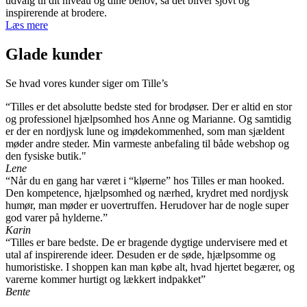
udvalg til dit niveau og dine behov, så det bliver sjovt og
inspirerende at brodere.
Læs mere
Glade kunder
Se hvad vores kunder siger om Tille’s
“Tilles er det absolutte bedste sted for brodøser. Der er altid en stor
og professionel hjælpsomhed hos Anne og Marianne. Og samtidig
er der en nordjysk lune og imødekommenhed, som man sjældent
møder andre steder. Min varmeste anbefaling til både webshop og
den fysiske butik."
Lene
“Når du en gang har været i “kløerne” hos Tilles er man hooked.
Den kompetence, hjælpsomhed og nærhed, krydret med nordjysk
humør, man møder er uovertruffen. Herudover har de nogle super
god varer på hylderne.”
Karin
“Tilles er bare bedste. De er bragende dygtige undervisere med et
utal af inspirerende ideer. Desuden er de søde, hjælpsomme og
humoristiske. I shoppen kan man købe alt, hvad hjertet begærer, og
varerne kommer hurtigt og lækkert indpakket”
Bente