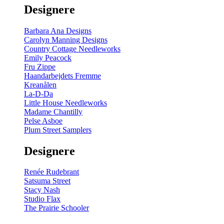
Designere
Barbara Ana Designs
Carolyn Manning Designs
Country Cottage Needleworks
Emily Peacock
Fru Zippe
Haandarbejdets Fremme
Kreanålen
La-D-Da
Little House Needleworks
Madame Chantilly
Pelse Asboe
Plum Street Samplers
Designere
Renée Rudebrant
Satsuma Street
Stacy Nash
Studio Flax
The Prairie Schooler