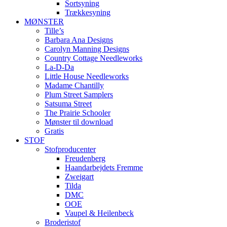
Sortsyning
Trækkesyning
MØNSTER
Tille’s
Barbara Ana Designs
Carolyn Manning Designs
Country Cottage Needleworks
La-D-Da
Little House Needleworks
Madame Chantilly
Plum Street Samplers
Satsuma Street
The Prairie Schooler
Mønster til download
Gratis
STOF
Stofproducenter
Freudenberg
Haandarbejdets Fremme
Zweigart
Tilda
DMC
OOE
Vaupel & Heilenbeck
Broderistof