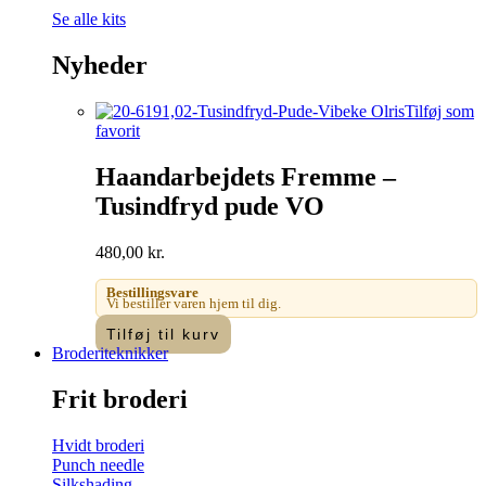
Se alle kits
Nyheder
Tilføj som
favorit
Haandarbejdets Fremme –
Tusindfryd pude VO
480,00
kr.
Bestillingsvare
Vi bestiller varen hjem til dig.
Tilføj til kurv
Broderiteknikker
Frit broderi
Hvidt broderi
Punch needle
Silkshading