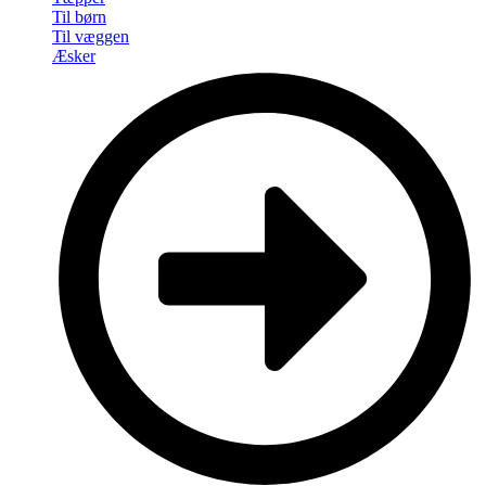
Til børn
Til væggen
Æsker