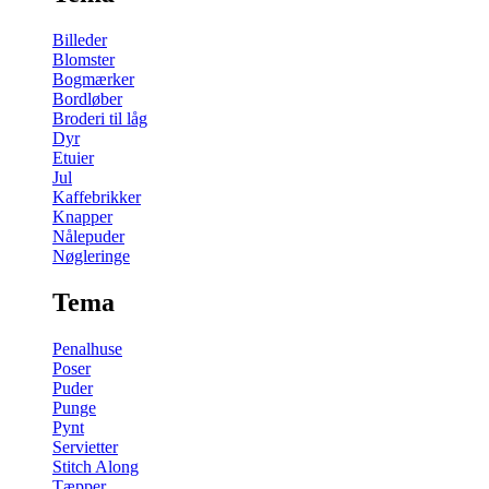
Billeder
Blomster
Bogmærker
Bordløber
Broderi til låg
Dyr
Etuier
Jul
Kaffebrikker
Knapper
Nålepuder
Nøgleringe
Tema
Penalhuse
Poser
Puder
Punge
Pynt
Servietter
Stitch Along
Tæpper