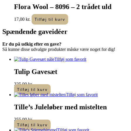
Flora Wool – 8096 – 2 trådet uld
17,00
kr.
Tilføj til kurv
Spændende
gaveidéer
Er du på udkig efter en gave?
Så kunne disse udvalgte produkter måske være noget for dig!
Tilføj som favorit
Tulip Gavesæt
325,00
kr.
Tilføj til kurv
Tilføj som favorit
Tille’s Juleløber med mistelten
255,00
kr.
Tilføj til kurv
Tilføj som favorit