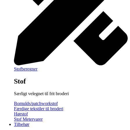
Stofberegner
Stof
Særligt velegnet til frit broderi
Bomulds/patchworkstof
Færdige tekstiler til broderi
Hørstof
Stof Metervarer
Tilbehør