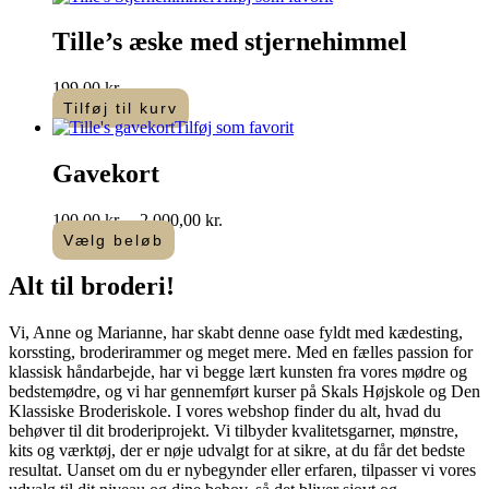
Tille’s æske med stjernehimmel
199,00
kr.
Tilføj til kurv
Tilføj som favorit
Gavekort
Prisinterval:
100,00
kr.
–
2.000,00
kr.
100,00 kr.
Vælg beløb
Dette
til
vare
2.000,00 kr.
Alt til
broderi
!​
har
flere
Vi, Anne og Marianne, har skabt denne oase fyldt med kædesting,
varianter.
korssting, broderirammer og meget mere. Med en fælles passion for
Mulighederne
klassisk håndarbejde, har vi begge lært kunsten fra vores mødre og
kan
bedstemødre, og vi har gennemført kurser på Skals Højskole og Den
vælges
Klassiske Broderiskole. I vores webshop finder du alt, hvad du
på
behøver til dit broderiprojekt. Vi tilbyder kvalitetsgarner, mønstre,
varesiden
kits og værktøj, der er nøje udvalgt for at sikre, at du får det bedste
resultat. Uanset om du er nybegynder eller erfaren, tilpasser vi vores