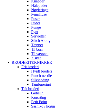
Knapper
Nålepuder
Nøgleringe
Penalhuse
Poser
Puder
Punge
Pynt
Servietter
Stitch Along
Tæpper
Til børn
Til væggen
Æsker
BRODERITEKNIKKER
Frit broderi
Hvidt broderi
Punch needle
Silkshading
Tamburering
Talt broderi
Gobelin
Korssting
Petit Point
Sashiko / kogin