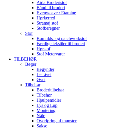
Aida Broderistof
Bånd til broderi
Evenweave / Etamine
Hørlærred
Stramaj stof
Stofberegner
Stof
Bomulds- og patchworkstof
Færdige tekstiler til broderi
Hørstof
Stof Metervarer
TILBEHØR
Bøger
Begynder
Let øvet
Øvet
Tilbehør
Broderitilbehør
Tilbehør
Hjælpemidler
Lys og Lup
Montering
Nåle
Overføring af mønster
Sakse