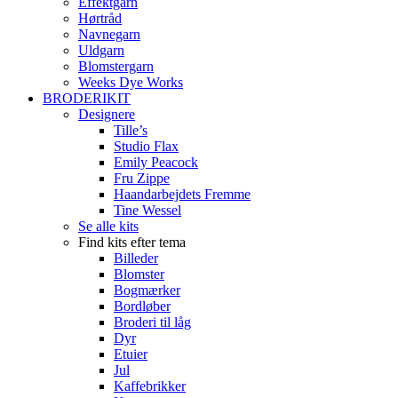
Effektgarn
Hørtråd
Navnegarn
Uldgarn
Blomstergarn
Weeks Dye Works
BRODERIKIT
Designere
Tille’s
Studio Flax
Emily Peacock
Fru Zippe
Haandarbejdets Fremme
Tine Wessel
Se alle kits
Find kits efter tema
Billeder
Blomster
Bogmærker
Bordløber
Broderi til låg
Dyr
Etuier
Jul
Kaffebrikker