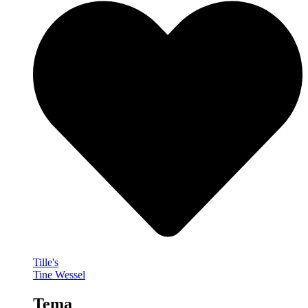
Tille's
Tine Wessel
Tema