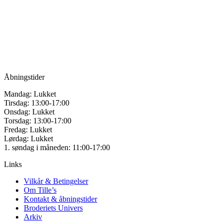
for håndarbejde
Vandmanden 12B
9200 Aalborg SV
Tlf.: +45
81987264
Mail:
info@tilles.dk
CVR: 42501328
Åbningstider
Mandag: Lukket
Tirsdag: 13:00-17:00
Onsdag: Lukket
Torsdag: 13:00-17:00
Fredag: Lukket
Lørdag: Lukket
1. søndag i måneden: 11:00-17:00
Links
Vilkår & Betingelser
Om Tille’s
Kontakt & åbningstider
Broderiets Univers
Arkiv