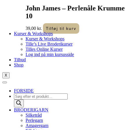
John James – Perlenåle Krumme
10
39,00
kr.
Tilføj til kurv
Kurser & Workshops
Kurser & Workshops
Tille’s Live Broderikurser
Tilles Online Kurser
Log ind på min kursusside
Tilbud
Shop
X
FORSIDE
Products
search
BRODERIGARN
Silketråd
Perlegarn
Amagergarn