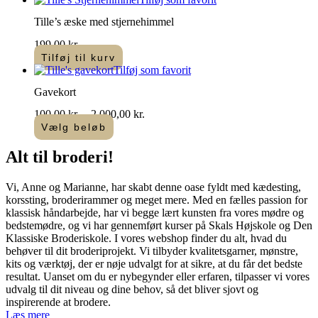
Tille’s æske med stjernehimmel
199,00
kr.
Tilføj til kurv
Tilføj som favorit
Gavekort
Prisinterval:
100,00
kr.
–
2.000,00
kr.
100,00 kr.
Vælg beløb
Dette
til
vare
2.000,00 kr.
Alt til
broderi
!​
har
flere
Vi, Anne og Marianne, har skabt denne oase fyldt med kædesting,
varianter.
korssting, broderirammer og meget mere. Med en fælles passion for
Mulighederne
klassisk håndarbejde, har vi begge lært kunsten fra vores mødre og
kan
bedstemødre, og vi har gennemført kurser på Skals Højskole og Den
vælges
Klassiske Broderiskole. I vores webshop finder du alt, hvad du
på
behøver til dit broderiprojekt. Vi tilbyder kvalitetsgarner, mønstre,
varesiden
kits og værktøj, der er nøje udvalgt for at sikre, at du får det bedste
resultat. Uanset om du er nybegynder eller erfaren, tilpasser vi vores
udvalg til dit niveau og dine behov, så det bliver sjovt og
inspirerende at brodere.
Læs mere