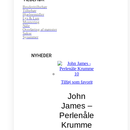
Broderitilbehør
Tilbehør
Hjælpemidler
Lys & Lup
Montering
Nåle
Overføring af mønster
Sakse
Syrammer
NYHEDER
Tilføj som favorit
John
James –
Perlenåle
Krumme