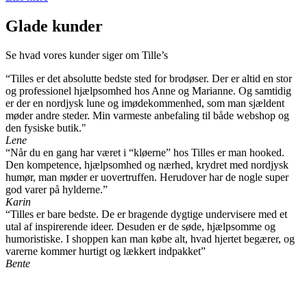
Glade kunder
Se hvad vores kunder siger om Tille’s
“Tilles er det absolutte bedste sted for brodøser. Der er altid en stor
og professionel hjælpsomhed hos Anne og Marianne. Og samtidig
er der en nordjysk lune og imødekommenhed, som man sjældent
møder andre steder. Min varmeste anbefaling til både webshop og
den fysiske butik."
Lene
“Når du en gang har været i “kløerne” hos Tilles er man hooked.
Den kompetence, hjælpsomhed og nærhed, krydret med nordjysk
humør, man møder er uovertruffen. Herudover har de nogle super
god varer på hylderne.”
Karin
“Tilles er bare bedste. De er bragende dygtige undervisere med et
utal af inspirerende ideer. Desuden er de søde, hjælpsomme og
humoristiske. I shoppen kan man købe alt, hvad hjertet begærer, og
varerne kommer hurtigt og lækkert indpakket”
Bente