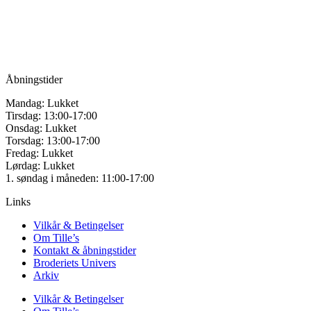
Vandmanden 12B
9200 Aalborg SV
Tlf.: +45
81987264
Mail:
info@tilles.dk
CVR: 42501328
Åbningstider
Mandag: Lukket
Tirsdag: 13:00-17:00
Onsdag: Lukket
Torsdag: 13:00-17:00
Fredag: Lukket
Lørdag: Lukket
1. søndag i måneden: 11:00-17:00
Links
Vilkår & Betingelser
Om Tille’s
Kontakt & åbningstider
Broderiets Univers
Arkiv
Vilkår & Betingelser