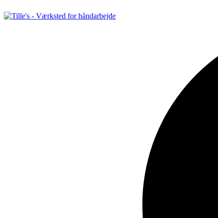
Videre
til
indhold