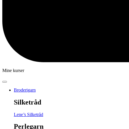
Mine kurser
Broderigarn
Silketråd
Lene’s Silketråd
Perlegarn