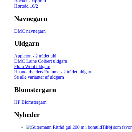
Bockens Hørtråd
Hørtråd 16/2
Navnegarn
DMC navnegarn
Uldgarn
Appleton - 2 trådet uld
DMC Laine Colbert uldgarn
Flora Wool uldgarn
Haandarbejdets Fremme - 2 trådet uldgarn
Se alle varianter af uldgarn
Blomstergarn
HF Blomstergarn
Nyheder
Tilføj som favor