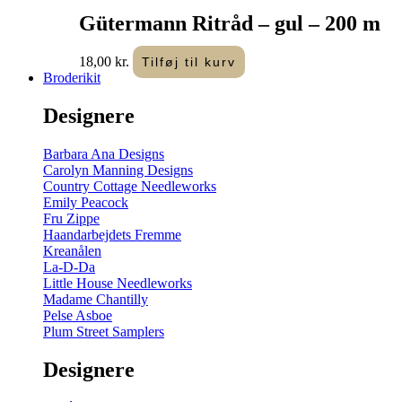
Gütermann Ritråd – gul – 200 m
18,00
kr.
Tilføj til kurv
Broderikit
Designere
Barbara Ana Designs
Carolyn Manning Designs
Country Cottage Needleworks
Emily Peacock
Fru Zippe
Haandarbejdets Fremme
Kreanålen
La-D-Da
Little House Needleworks
Madame Chantilly
Pelse Asboe
Plum Street Samplers
Designere