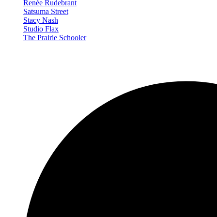
Renée Rudebrant
Satsuma Street
Stacy Nash
Studio Flax
The Prairie Schooler