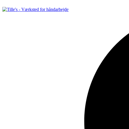
Videre
til
indhold