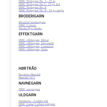
DMC Perlegarn No. 5 - 25 m
DMC Perlegarn No.5 - 25 gr. fed
DMC Perlegarn No. 8
DMC Perlegarn No. 8 - 10 gr. nøgle
BRODERIGARN
Mouliné broderigarn
DMC Coloris
Weeks Dye Works
EFFEKTGARN
DMC effektgarn, Metal
DMC effektgarn, Farveskift
DMC effektgarn, Luminere
DMC effektgarn, Satin
HØRTRÅD
Bockens Hørtråd
Hørtråd 16/2
NAVNEGARN
DMC navnegarn
ULDGARN
Appleton - 2 trådet uld
DMC Laine Colbert uldgarn