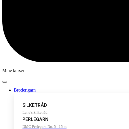
Mine kurser
Broderigarn
SILKETRÅD
Lene’s Silketråd
PERLEGARN
DMC Perlegarn No. 5 - 15 m