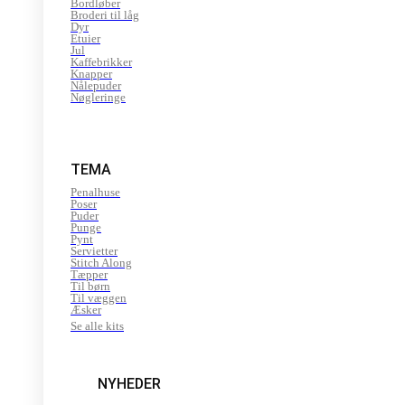
Bordløber
Broderi til låg
Dyr
Etuier
Jul
Kaffebrikker
Knapper
Nålepuder
Nøgleringe
TEMA
Penalhuse
Poser
Puder
Punge
Pynt
Servietter
Stitch Along
Tæpper
Til børn
Til væggen
Æsker
Se alle kits
NYHEDER