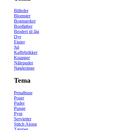
Billeder
Blomster
Bogmærker
Bordløber
Broderi til låg
Dyr
Etuier
Jul
Kaffebrikker
Knapper
Nålepuder
Nøgleringe
Tema
Penalhuse
Poser
Puder
Punge
Pynt
Servietter
Stitch Along
Tæpper