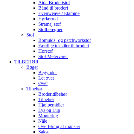
Aida Broderistof
Bånd til broderi
Evenweave / Etamine
Hørlærred
Stramaj stof
Stofberegner
Stof
Bomulds- og patchworkstof
Færdige tekstiler til broderi
Hørstof
Stof Metervarer
TILBEHØR
Bøger
Begynder
Let øvet
Øvet
Tilbehør
Broderitilbehør
Tilbehør
Hjælpemidler
Lys og Lup
Montering
Nåle
Overføring af mønster
Sakse