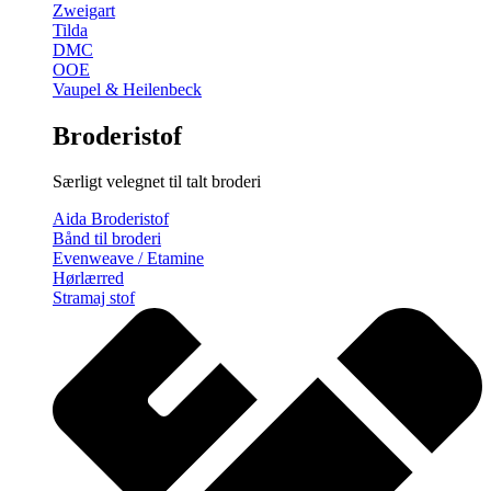
Zweigart
Tilda
DMC
OOE
Vaupel & Heilenbeck
Broderistof
Særligt velegnet til talt broderi
Aida Broderistof
Bånd til broderi
Evenweave / Etamine
Hørlærred
Stramaj stof