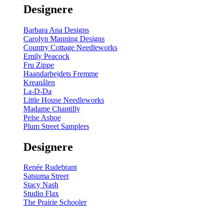
Designere
Barbara Ana Designs
Carolyn Manning Designs
Country Cottage Needleworks
Emily Peacock
Fru Zippe
Haandarbejdets Fremme
Kreanålen
La-D-Da
Little House Needleworks
Madame Chantilly
Pelse Asboe
Plum Street Samplers
Designere
Renée Rudebrant
Satsuma Street
Stacy Nash
Studio Flax
The Prairie Schooler