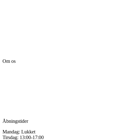
Om os
Tille’s – Værksted
for håndarbejde
Vandmanden 12B
9200 Aalborg SV
Tlf.: +45
81987264
Mail:
info@tilles.dk
CVR: 42501328
Åbningstider
Mandag: Lukket
Tirsdag: 13:00-17:00