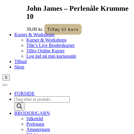
John James – Perlenåle Krumme
10
39,00
kr.
Tilføj til kurv
Kurser & Workshops
Kurser & Workshops
Tille’s Live Broderikurser
Tilles Online Kurser
Log ind på min kursusside
Tilbud
Shop
X
FORSIDE
Products
search
BRODERIGARN
Silketråd
Perlegarn
Amagergarn