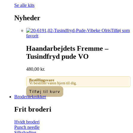
Se alle kits
Nyheder
Tilføj som
favorit
Haandarbejdets Fremme –
Tusindfryd pude VO
480,00
kr.
Bestillingsvare
Vi bestiller varen hjem til dig.
Tilføj til kurv
Broderiteknikker
Frit broderi
Hvidt broderi
Punch needle
Silkshading