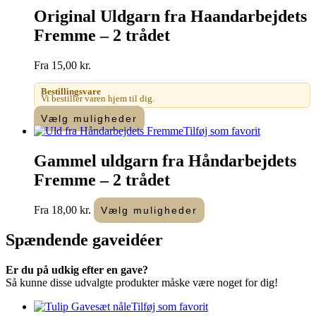
Original Uldgarn fra Haandarbejdets
Fremme – 2 trådet
Fra
15,00
kr.
Bestillingsvare
Vi bestiller varen hjem til dig.
Dette
Vælg muligheder
vare
Tilføj som favorit
har
flere
Gammel uldgarn fra Håndarbejdets
varianter.
Fremme – 2 trådet
Mulighederne
kan
vælges
Dette
Fra
18,00
kr.
Vælg muligheder
på
vare
varesiden
har
Spændende
gaveidéer
flere
varianter.
Er du på udkig efter en gave?
Mulighederne
Så kunne disse udvalgte produkter måske være noget for dig!
kan
vælges
Tilføj som favorit
på