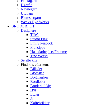
Effektgarn
Hørtråd
Navnegarn
Uldgarn
Blomstergarn
Weeks Dye Works
BRODERIKIT
Designere
Tille’s
Studio Flax
Emily Peacock
Fru Zippe
Haandarbejdets Fremme
Tine Wessel
Se alle kits
Find kits efter tema
Billeder
Blomster
Bogmærker
Bordløber
Broderi til låg
Dyr
Etuier
Jul
Kaffebrikker