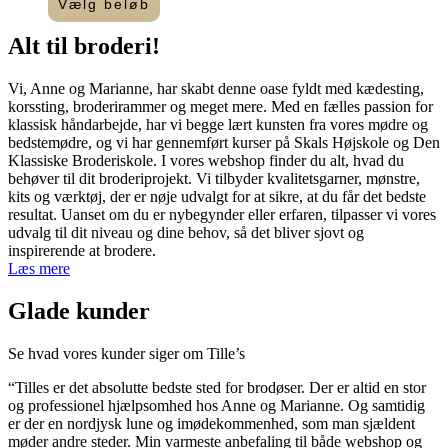
100,00 kr.
Vælg beløb
Dette
til
vare
2.000,00 kr.
Alt til
broderi
!​
har
flere
Vi, Anne og Marianne, har skabt denne oase fyldt med kædesting,
varianter.
korssting, broderirammer og meget mere. Med en fælles passion for
Mulighederne
klassisk håndarbejde, har vi begge lært kunsten fra vores mødre og
kan
bedstemødre, og vi har gennemført kurser på Skals Højskole og Den
vælges
Klassiske Broderiskole. I vores webshop finder du alt, hvad du
på
behøver til dit broderiprojekt. Vi tilbyder kvalitetsgarner, mønstre,
varesiden
kits og værktøj, der er nøje udvalgt for at sikre, at du får det bedste
resultat. Uanset om du er nybegynder eller erfaren, tilpasser vi vores
udvalg til dit niveau og dine behov, så det bliver sjovt og
inspirerende at brodere.
Læs mere
Glade kunder
Se hvad vores kunder siger om Tille’s
“Tilles er det absolutte bedste sted for brodøser. Der er altid en stor
og professionel hjælpsomhed hos Anne og Marianne. Og samtidig
er der en nordjysk lune og imødekommenhed, som man sjældent
møder andre steder. Min varmeste anbefaling til både webshop og