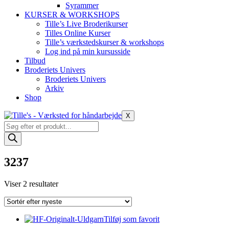
Syrammer
KURSER & WORKSHOPS
Tille’s Live Broderikurser
Tilles Online Kurser
Tille’s værkstedskurser & workshops
Log ind på min kursusside
Tilbud
Broderiets Univers
Broderiets Univers
Arkiv
Shop
X
Products
search
3237
Sorteret
Viser 2 resultater
efter
seneste
Tilføj som favorit