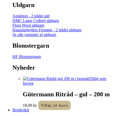
Uldgarn
Appleton - 2 trådet uld
DMC Laine Colbert uldgarn
Flora Wool uldgarn
Haandarbejdets Fremme - 2 trådet uldgarn
Se alle varianter af uldgarn
Blomstergarn
HF Blomstergarn
Nyheder
Tilføj som
favorit
Gütermann Ritråd – gul – 200 m
18,00
kr.
Tilføj til kurv
Broderikit