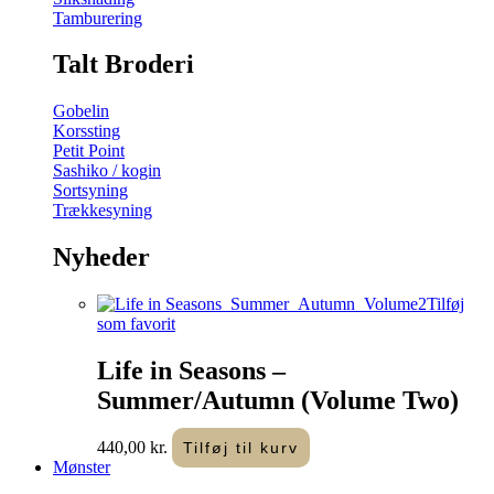
Tamburering
Talt Broderi
Gobelin
Korssting
Petit Point
Sashiko / kogin
Sortsyning
Trækkesyning
Nyheder
Tilføj
som favorit
Life in Seasons –
Summer/Autumn (Volume Two)
440,00
kr.
Tilføj til kurv
Mønster