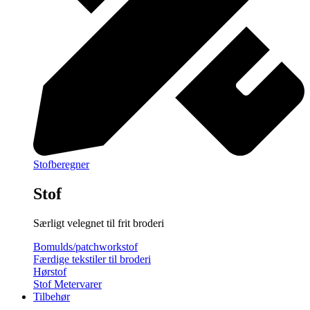
Stofberegner
Stof
Særligt velegnet til frit broderi
Bomulds/patchworkstof
Færdige tekstiler til broderi
Hørstof
Stof Metervarer
Tilbehør