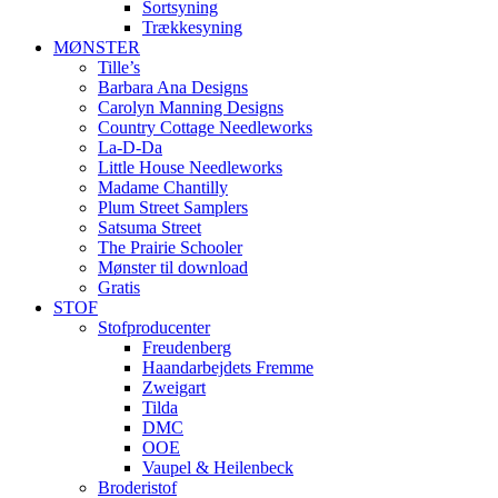
Sortsyning
Trækkesyning
MØNSTER
Tille’s
Barbara Ana Designs
Carolyn Manning Designs
Country Cottage Needleworks
La-D-Da
Little House Needleworks
Madame Chantilly
Plum Street Samplers
Satsuma Street
The Prairie Schooler
Mønster til download
Gratis
STOF
Stofproducenter
Freudenberg
Haandarbejdets Fremme
Zweigart
Tilda
DMC
OOE
Vaupel & Heilenbeck
Broderistof