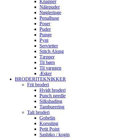
Knapper
Nålepuder
Nøgleringe
Penalhuse
Poser
Puder
Punge
Pynt
Servietter
Stitch Along
Tæpper
Til børn
Til væggen
Æsker
BRODERITEKNIKKER
Frit broderi
Hvidt broderi
Punch needle
Silkshading
Tamburering
Talt broderi
Gobelin
Korssting
Petit Point
Sashiko / kogin