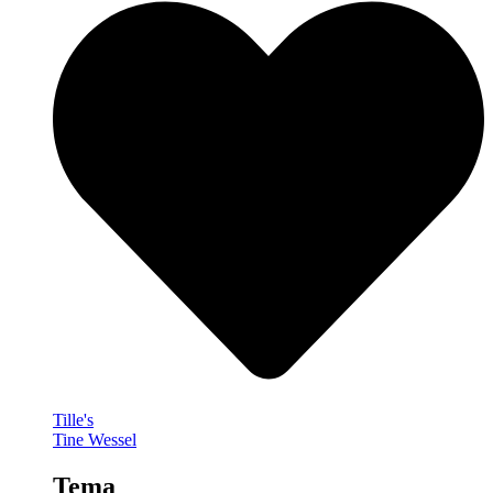
Tille's
Tine Wessel
Tema