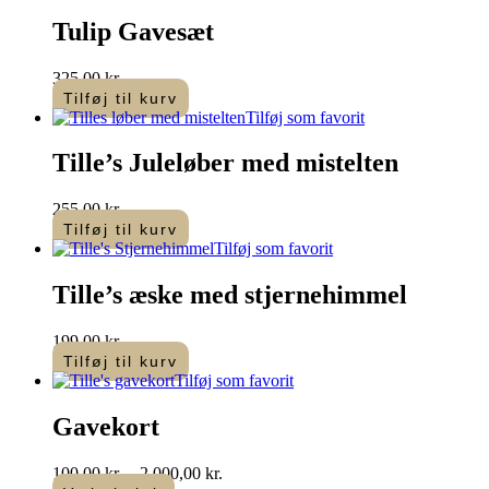
varesiden
Tulip Gavesæt
325,00
kr.
Tilføj til kurv
Tilføj som favorit
Tille’s Juleløber med mistelten
255,00
kr.
Tilføj til kurv
Tilføj som favorit
Tille’s æske med stjernehimmel
199,00
kr.
Tilføj til kurv
Tilføj som favorit
Gavekort
Prisinterval:
100,00
kr.
–
2.000,00
kr.