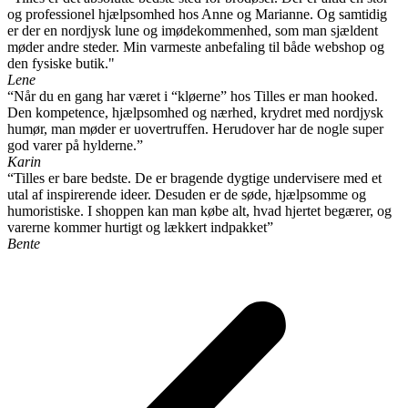
og professionel hjælpsomhed hos Anne og Marianne. Og samtidig
er der en nordjysk lune og imødekommenhed, som man sjældent
møder andre steder. Min varmeste anbefaling til både webshop og
den fysiske butik."
Lene
“Når du en gang har været i “kløerne” hos Tilles er man hooked.
Den kompetence, hjælpsomhed og nærhed, krydret med nordjysk
humør, man møder er uovertruffen. Herudover har de nogle super
god varer på hylderne.”
Karin
“Tilles er bare bedste. De er bragende dygtige undervisere med et
utal af inspirerende ideer. Desuden er de søde, hjælpsomme og
humoristiske. I shoppen kan man købe alt, hvad hjertet begærer, og
varerne kommer hurtigt og lækkert indpakket”
Bente