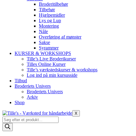
Broderitilbehør
Tilbehør
Hjælpemidler
Lys og Lup
Montering
Nåle
Overføring af mønster
Sakse
Syrammer
KURSER & WORKSHOPS
Tille’s Live Broderikurser
Tilles Online Kurser
Tille’s værkstedskurser & workshops
Log ind på min kursusside
Tilbud
Broderiets Univers
Broderiets Univers
Arkiv
Shop
X
Products
search