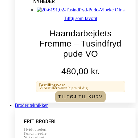
NYHEDER
Tilføj som favorit
Haandarbejdets
Fremme – Tusindfryd
pude VO
480,00
kr.
Bestillingsvare
Vi bestiller varen hjem til dig.
TILFØJ TIL KURV
Broderiteknikker
FRIT BRODERI
Hvidt broderi
Punch needle
Silkshading