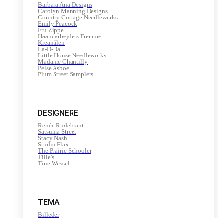
Barbara Ana Designs
Carolyn Manning Designs
Country Cottage Needleworks
Emily Peacock
Fru Zippe
Haandarbejdets Fremme
Kreanålen
La-D-Da
Little House Needleworks
Madame Chantilly
Pelse Asboe
Plum Street Samplers
DESIGNERE
Renée Rudebrant
Satsuma Street
Stacy Nash
Studio Flax
The Prairie Schooler
Tille's
Tine Wessel
TEMA
Billeder