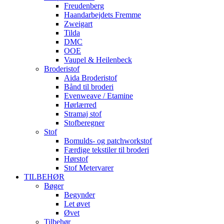
Freudenberg
Haandarbejdets Fremme
Zweigart
Tilda
DMC
OOE
Vaupel & Heilenbeck
Broderistof
Aida Broderistof
Bånd til broderi
Evenweave / Etamine
Hørlærred
Stramaj stof
Stofberegner
Stof
Bomulds- og patchworkstof
Færdige tekstiler til broderi
Hørstof
Stof Metervarer
TILBEHØR
Bøger
Begynder
Let øvet
Øvet
Tilbehør