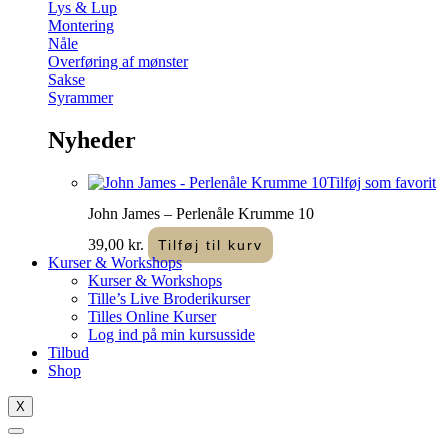
Lys & Lup
Montering
Nåle
Overføring af mønster
Sakse
Syrammer
Nyheder
Tilføj som favorit
John James – Perlenåle Krumme 10
39,00
kr.
Tilføj til kurv
Kurser & Workshops
Kurser & Workshops
Tille’s Live Broderikurser
Tilles Online Kurser
Log ind på min kursusside
Tilbud
Shop
X