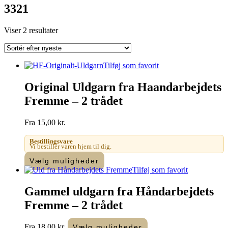
3321
Sorteret
Viser 2 resultater
efter
seneste
Tilføj som favorit
Original Uldgarn fra Haandarbejdets
Fremme – 2 trådet
Fra
15,00
kr.
Bestillingsvare
Vi bestiller varen hjem til dig.
Dette
Vælg muligheder
vare
Tilføj som favorit
har
flere
Gammel uldgarn fra Håndarbejdets
varianter.
Fremme – 2 trådet
Mulighederne
kan
vælges
Dette
Fra
18,00
kr.
Vælg muligheder