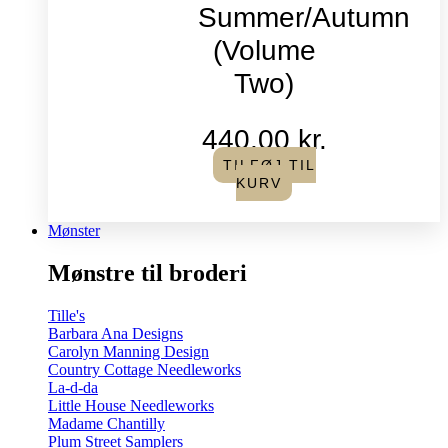
Summer/Autumn
(Volume
Two)
440,00
kr.
TILFØJ TIL
KURV
Mønster
Mønstre til broderi
Tille's
Barbara Ana Designs
Carolyn Manning Design
Country Cottage Needleworks
La-d-da
Little House Needleworks
Madame Chantilly
Plum Street Samplers