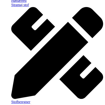
Hørlærred
Stramaj stof
Stofberegner