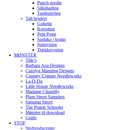
Punch needle
Silkshading
Tamburering
Talt broderi
Gobelin
Korssting
Petit Point
Sashiko / kogin
Sortsyning
Trækkesyning
MØNSTER
Tille’s
Barbara Ana Designs
Carolyn Manning Designs
Country Cottage Needleworks
La-D-Da
Little House Needleworks
Madame Chantilly
Plum Street Samplers
Satsuma Street
The Prairie Schooler
Mønster til download
Gratis
STOF
Stofproducenter