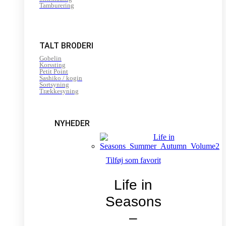
Tamburering
TALT BRODERI
Gobelin
Korssting
Petit Point
Sashiko / kogin
Sortsyning
Trækkesyning
NYHEDER
Tilføj som favorit
Life in
Seasons
–