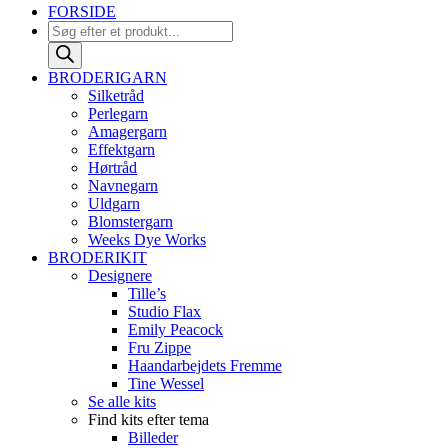
FORSIDE
Products
search
BRODERIGARN
Silketråd
Perlegarn
Amagergarn
Effektgarn
Hørtråd
Navnegarn
Uldgarn
Blomstergarn
Weeks Dye Works
BRODERIKIT
Designere
Tille’s
Studio Flax
Emily Peacock
Fru Zippe
Haandarbejdets Fremme
Tine Wessel
Se alle kits
Find kits efter tema
Billeder