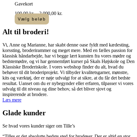
Gavekort
Prisinterval:
100,00
kr.
–
2.000,00
kr.
100,00 kr.
Vælg beløb
Dette
til
vare
2.000,00 kr.
Alt til
broderi
!​
har
flere
Vi, Anne og Marianne, har skabt denne oase fyldt med kædesting,
varianter.
korssting, broderirammer og meget mere. Med en fælles passion for
Mulighederne
klassisk håndarbejde, har vi begge lært kunsten fra vores mødre og
kan
bedstemødre, og vi har gennemført kurser på Skals Højskole og Den
vælges
Klassiske Broderiskole. I vores webshop finder du alt, hvad du
på
behøver til dit broderiprojekt. Vi tilbyder kvalitetsgarner, mønstre,
varesiden
kits og værktøj, der er nøje udvalgt for at sikre, at du får det bedste
resultat. Uanset om du er nybegynder eller erfaren, tilpasser vi vores
udvalg til dit niveau og dine behov, så det bliver sjovt og
inspirerende at brodere.
Læs mere
Glade kunder
Se hvad vores kunder siger om Tille’s
“Tilles er det absolutte bedste sted for brodøser. Der er altid en stor