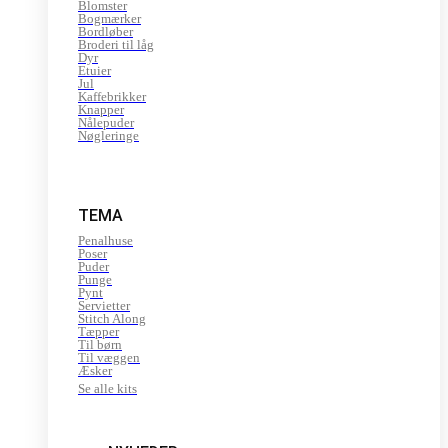
Blomster
Bogmærker
Bordløber
Broderi til låg
Dyr
Etuier
Jul
Kaffebrikker
Knapper
Nålepuder
Nøgleringe
TEMA
Penalhuse
Poser
Puder
Punge
Pynt
Servietter
Stitch Along
Tæpper
Til børn
Til væggen
Æsker
Se alle kits