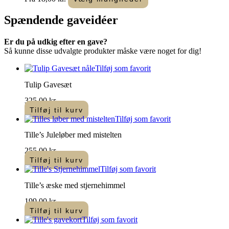
på
vare
varesiden
har
Spændende
gaveidéer
flere
varianter.
Er du på udkig efter en gave?
Mulighederne
Så kunne disse udvalgte produkter måske være noget for dig!
kan
vælges
Tilføj som favorit
på
varesiden
Tulip Gavesæt
325,00
kr.
Tilføj til kurv
Tilføj som favorit
Tille’s Juleløber med mistelten
255,00
kr.
Tilføj til kurv
Tilføj som favorit
Tille’s æske med stjernehimmel
199,00
kr.
Tilføj til kurv
Tilføj som favorit