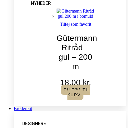
NYHEDER
Tilføj som favorit
Gütermann
Ritråd –
gul – 200
m
18,00
kr.
TILFØJ TIL
KURV
Broderikit
DESIGNERE