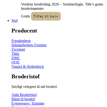
Verdens broderidag 2026 – Sommerfugle, Tille’s gratis
broderimønster
Gratis
Tilføj til kurv
Stof
Producent
Freudenberg
Håndarbejdets Fremme
Zweigart
Tilda
DMC
OOE
Vaupel & Heilenbeck
Broderistof
Særligt velegnet til talt broderi
Aida Broderistof
Bånd til broderi
Evenweave / Etamine