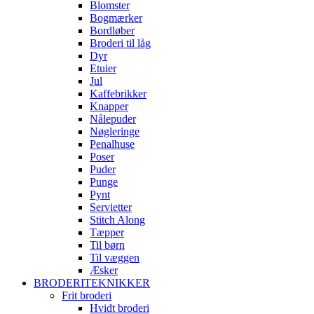
Blomster
Bogmærker
Bordløber
Broderi til låg
Dyr
Etuier
Jul
Kaffebrikker
Knapper
Nålepuder
Nøgleringe
Penalhuse
Poser
Puder
Punge
Pynt
Servietter
Stitch Along
Tæpper
Til børn
Til væggen
Æsker
BRODERITEKNIKKER
Frit broderi
Hvidt broderi