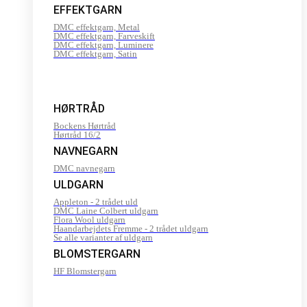
EFFEKTGARN
DMC effektgarn, Metal
DMC effektgarn, Farveskift
DMC effektgarn, Luminere
DMC effektgarn, Satin
HØRTRÅD
Bockens Hørtråd
Hørtråd 16/2
NAVNEGARN
DMC navnegarn
ULDGARN
Appleton - 2 trådet uld
DMC Laine Colbert uldgarn
Flora Wool uldgarn
Haandarbejdets Fremme - 2 trådet uldgarn
Se alle varianter af uldgarn
BLOMSTERGARN
HF Blomstergarn