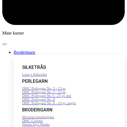
Mine kurser
Broderigarn
SILKETRÅD
Lene’s Silketråd
PERLEGARN
DMC Perlegarn No. 5 - 15 m
DMC Perlegarn No. 5 - 25 m
DMC Perlegarn No.5 - 25 gr. fed
DMC Perlegarn No. 8
DMC Perlegarn No. 8 - 10 gr. nøgle
BRODERIGARN
Mouliné broderigarn
DMC Coloris
Weeks Dye Works