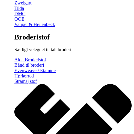
Zweigart
Tilda
DMC
OOE
Vaupel & Heilenbeck
Broderistof
Særligt velegnet til talt broderi
Aida Broderistof
Bånd til broderi
Evenweave / Etamine
Hørlærred
Stramaj stof