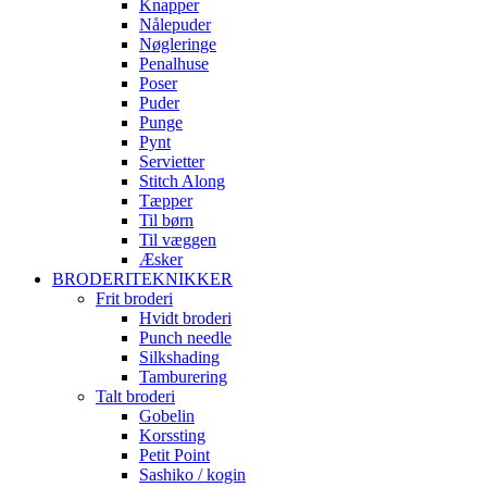
Knapper
Nålepuder
Nøgleringe
Penalhuse
Poser
Puder
Punge
Pynt
Servietter
Stitch Along
Tæpper
Til børn
Til væggen
Æsker
BRODERITEKNIKKER
Frit broderi
Hvidt broderi
Punch needle
Silkshading
Tamburering
Talt broderi
Gobelin
Korssting
Petit Point
Sashiko / kogin