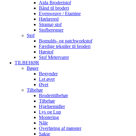
Aida Broderistof
Bånd til broderi
Evenweave / Etamine
Hørlærred
Stramaj stof
Stofberegner
Stof
Bomulds- og patchworkstof
Færdige tekstiler til broderi
Hørstof
Stof Metervarer
TILBEHØR
Bøger
Begynder
Let øvet
Øvet
Tilbehør
Broderitilbehør
Tilbehør
Hjælpemidler
Lys og Lup
Montering
Nåle
Overføring af mønster
Sakse