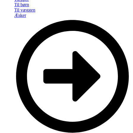
Til børn
Til væggen
Æsker