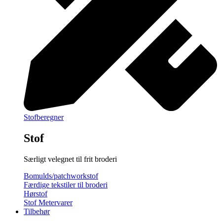
Stofberegner
Stof
Særligt velegnet til frit broderi
Bomulds/patchworkstof
Færdige tekstiler til broderi
Hørstof
Stof Metervarer
Tilbehør