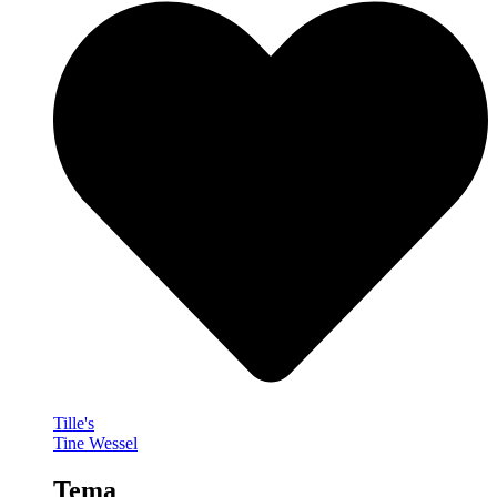
Tille's
Tine Wessel
Tema