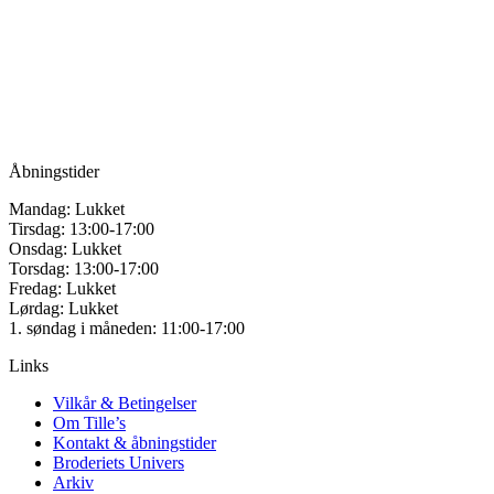
for håndarbejde
Vandmanden 12B
9200 Aalborg SV
Tlf.: +45
81987264
Mail:
info@tilles.dk
CVR: 42501328
Åbningstider
Mandag: Lukket
Tirsdag: 13:00-17:00
Onsdag: Lukket
Torsdag: 13:00-17:00
Fredag: Lukket
Lørdag: Lukket
1. søndag i måneden: 11:00-17:00
Links
Vilkår & Betingelser
Om Tille’s
Kontakt & åbningstider
Broderiets Univers
Arkiv