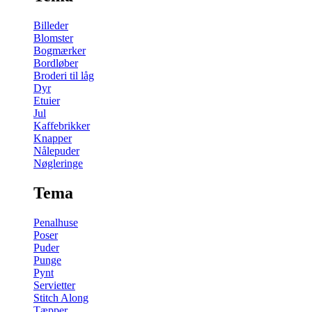
Billeder
Blomster
Bogmærker
Bordløber
Broderi til låg
Dyr
Etuier
Jul
Kaffebrikker
Knapper
Nålepuder
Nøgleringe
Tema
Penalhuse
Poser
Puder
Punge
Pynt
Servietter
Stitch Along
Tæpper