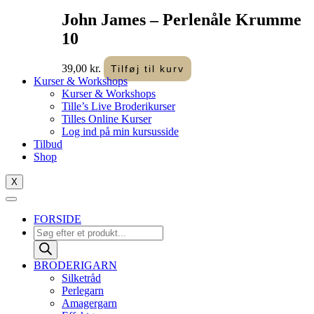
John James – Perlenåle Krumme
10
39,00
kr.
Tilføj til kurv
Kurser & Workshops
Kurser & Workshops
Tille’s Live Broderikurser
Tilles Online Kurser
Log ind på min kursusside
Tilbud
Shop
X
FORSIDE
Products
search
BRODERIGARN
Silketråd
Perlegarn
Amagergarn