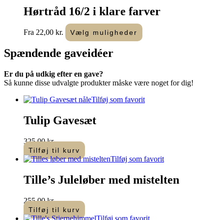
Hørtråd 16/2 i klare farver
Dette
Fra
22,00
kr.
Vælg muligheder
vare
har
Spændende
gaveidéer
flere
varianter.
Er du på udkig efter en gave?
Mulighederne
Så kunne disse udvalgte produkter måske være noget for dig!
kan
vælges
Tilføj som favorit
på
varesiden
Tulip Gavesæt
325,00
kr.
Tilføj til kurv
Tilføj som favorit
Tille’s Juleløber med mistelten
255,00
kr.
Tilføj til kurv
Tilføj som favorit