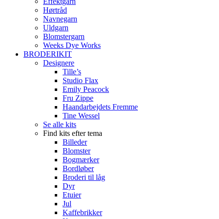
Effektgarn
Hørtråd
Navnegarn
Uldgarn
Blomstergarn
Weeks Dye Works
BRODERIKIT
Designere
Tille’s
Studio Flax
Emily Peacock
Fru Zippe
Haandarbejdets Fremme
Tine Wessel
Se alle kits
Find kits efter tema
Billeder
Blomster
Bogmærker
Bordløber
Broderi til låg
Dyr
Etuier
Jul
Kaffebrikker