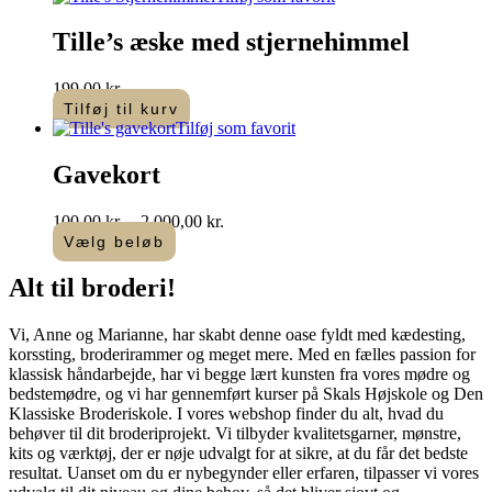
Tille’s æske med stjernehimmel
199,00
kr.
Tilføj til kurv
Tilføj som favorit
Gavekort
Prisinterval:
100,00
kr.
–
2.000,00
kr.
100,00 kr.
Vælg beløb
Dette
til
vare
2.000,00 kr.
Alt til
broderi
!​
har
flere
Vi, Anne og Marianne, har skabt denne oase fyldt med kædesting,
varianter.
korssting, broderirammer og meget mere. Med en fælles passion for
Mulighederne
klassisk håndarbejde, har vi begge lært kunsten fra vores mødre og
kan
bedstemødre, og vi har gennemført kurser på Skals Højskole og Den
vælges
Klassiske Broderiskole. I vores webshop finder du alt, hvad du
på
behøver til dit broderiprojekt. Vi tilbyder kvalitetsgarner, mønstre,
varesiden
kits og værktøj, der er nøje udvalgt for at sikre, at du får det bedste
resultat. Uanset om du er nybegynder eller erfaren, tilpasser vi vores