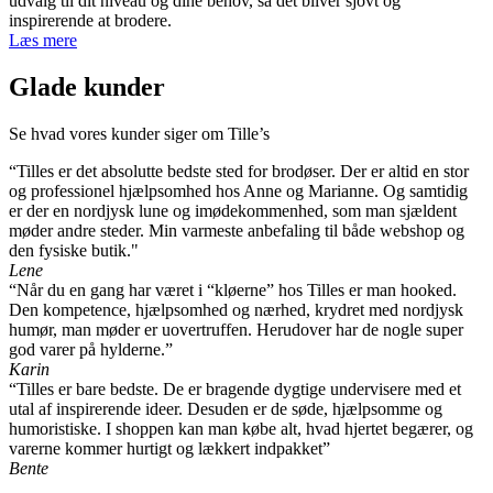
udvalg til dit niveau og dine behov, så det bliver sjovt og
inspirerende at brodere.
Læs mere
Glade kunder
Se hvad vores kunder siger om Tille’s
“Tilles er det absolutte bedste sted for brodøser. Der er altid en stor
og professionel hjælpsomhed hos Anne og Marianne. Og samtidig
er der en nordjysk lune og imødekommenhed, som man sjældent
møder andre steder. Min varmeste anbefaling til både webshop og
den fysiske butik."
Lene
“Når du en gang har været i “kløerne” hos Tilles er man hooked.
Den kompetence, hjælpsomhed og nærhed, krydret med nordjysk
humør, man møder er uovertruffen. Herudover har de nogle super
god varer på hylderne.”
Karin
“Tilles er bare bedste. De er bragende dygtige undervisere med et
utal af inspirerende ideer. Desuden er de søde, hjælpsomme og
humoristiske. I shoppen kan man købe alt, hvad hjertet begærer, og
varerne kommer hurtigt og lækkert indpakket”
Bente