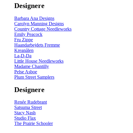
Designere
Barbara Ana Designs
Carolyn Manning Designs
Country Cottage Needleworks
Emily Peacock
Fru Zippe
Haandarbejdets Fremme
Kreanålen
La-D-Da
Little House Needleworks
Madame Chantilly
Pelse Asboe
Plum Street Samplers
Designere
Renée Rudebrant
Satsuma Street
Stacy Nash
Studio Flax
The Prairie Schooler