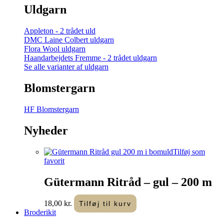
Uldgarn
Appleton - 2 trådet uld
DMC Laine Colbert uldgarn
Flora Wool uldgarn
Haandarbejdets Fremme - 2 trådet uldgarn
Se alle varianter af uldgarn
Blomstergarn
HF Blomstergarn
Nyheder
Tilføj som
favorit
Gütermann Ritråd – gul – 200 m
18,00
kr.
Tilføj til kurv
Broderikit