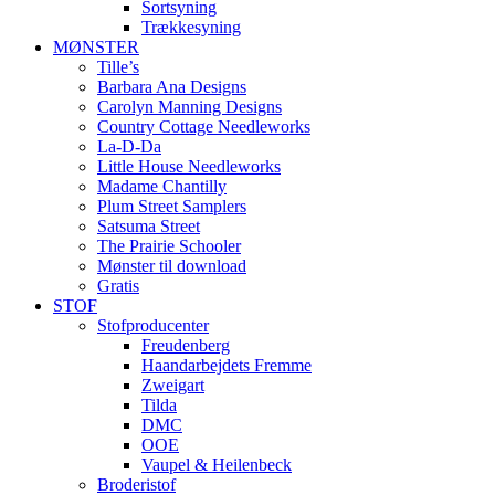
Sortsyning
Trækkesyning
MØNSTER
Tille’s
Barbara Ana Designs
Carolyn Manning Designs
Country Cottage Needleworks
La-D-Da
Little House Needleworks
Madame Chantilly
Plum Street Samplers
Satsuma Street
The Prairie Schooler
Mønster til download
Gratis
STOF
Stofproducenter
Freudenberg
Haandarbejdets Fremme
Zweigart
Tilda
DMC
OOE
Vaupel & Heilenbeck
Broderistof