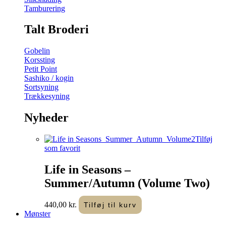
Tamburering
Talt Broderi
Gobelin
Korssting
Petit Point
Sashiko / kogin
Sortsyning
Trækkesyning
Nyheder
Tilføj
som favorit
Life in Seasons –
Summer/Autumn (Volume Two)
440,00
kr.
Tilføj til kurv
Mønster