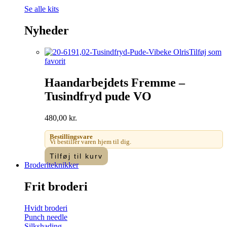
Se alle kits
Nyheder
Tilføj som
favorit
Haandarbejdets Fremme –
Tusindfryd pude VO
480,00
kr.
Bestillingsvare
Vi bestiller varen hjem til dig.
Tilføj til kurv
Broderiteknikker
Frit broderi
Hvidt broderi
Punch needle
Silkshading