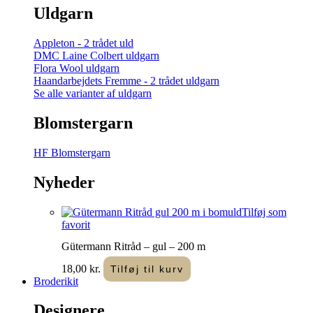
Uldgarn
Appleton - 2 trådet uld
DMC Laine Colbert uldgarn
Flora Wool uldgarn
Haandarbejdets Fremme - 2 trådet uldgarn
Se alle varianter af uldgarn
Blomstergarn
HF Blomstergarn
Nyheder
Tilføj som
favorit
Gütermann Ritråd – gul – 200 m
18,00
kr.
Tilføj til kurv
Broderikit
Designere