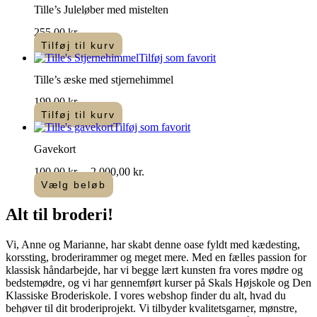
Tille’s Juleløber med mistelten
255,00
kr.
Tilføj til kurv
Tilføj som favorit
Tille’s æske med stjernehimmel
199,00
kr.
Tilføj til kurv
Tilføj som favorit
Gavekort
Prisinterval:
100,00
kr.
–
2.000,00
kr.
100,00 kr.
Vælg beløb
Dette
til
vare
2.000,00 kr.
Alt til
broderi
!​
har
flere
Vi, Anne og Marianne, har skabt denne oase fyldt med kædesting,
varianter.
korssting, broderirammer og meget mere. Med en fælles passion for
Mulighederne
klassisk håndarbejde, har vi begge lært kunsten fra vores mødre og
kan
bedstemødre, og vi har gennemført kurser på Skals Højskole og Den
vælges
Klassiske Broderiskole. I vores webshop finder du alt, hvad du
på
behøver til dit broderiprojekt. Vi tilbyder kvalitetsgarner, mønstre,
varesiden