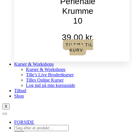
Perlenåle
Krumme
10
39,00
kr.
TILFØJ TIL
KURV
Kurser & Workshops
Kurser & Workshops
Tille’s Live Broderikurser
Tilles Online Kurser
Log ind på min kursusside
Tilbud
Shop
X
FORSIDE
Products