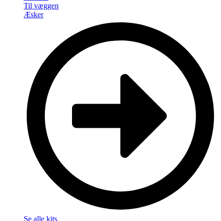
Til væggen
Æsker
Se alle kits