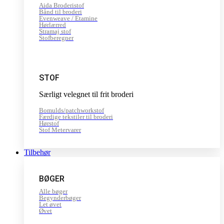
Aida Broderistof
Bånd til broderi
Evenweave / Etamine
Hørlærred
Stramaj stof
Stofberegner
STOF
Særligt velegnet til frit broderi
Bomulds/patchworkstof
Færdige tekstiler til broderi
Hørstof
Stof Metervarer
Tilbehør
BØGER
Alle bøger
Begynderbøger
Let øvet
Øvet