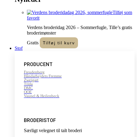
Tilføj som
favorit
Verdens broderidag 2026 – Sommerfugle, Tille’s gratis
broderimønster
Gratis
Tilføj til kurv
Stof
PRODUCENT
Freudenberg
Håndarbejdets Fremme
Zweigart
Tilda
DMC
OOE
Vaupel & Heilenbeck
BRODERISTOF
Særligt velegnet til talt broderi