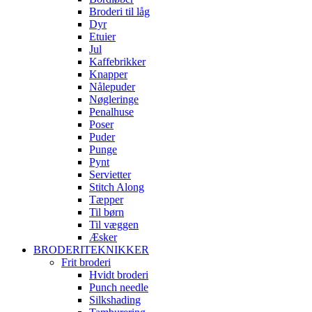
Broderi til låg
Dyr
Etuier
Jul
Kaffebrikker
Knapper
Nålepuder
Nøgleringe
Penalhuse
Poser
Puder
Punge
Pynt
Servietter
Stitch Along
Tæpper
Til børn
Til væggen
Æsker
BRODERITEKNIKKER
Frit broderi
Hvidt broderi
Punch needle
Silkshading