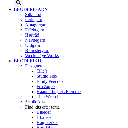
search
BRODERIGARN
Silketråd
Perlegarn
Amagergarn
Effektgarn
Hørtråd
Navnegarn
Uldgarn
Blomstergarn
Weeks Dye Works
BRODERIKIT
Designere
Tille’s
Studio Flax
Emily Peacock
Fru Zippe
Haandarbejdets Fremme
Tine Wessel
Se alle kits
Find kits efter tema
Billeder
Blomster
Bogmærker
Bordløber