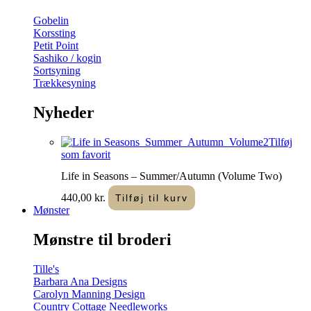
Gobelin
Korssting
Petit Point
Sashiko / kogin
Sortsyning
Trækkesyning
Nyheder
Tilføj
som favorit
Life in Seasons – Summer/Autumn (Volume Two)
440,00
kr.
Tilføj til kurv
Mønster
Mønstre til broderi
Tille's
Barbara Ana Designs
Carolyn Manning Design
Country Cottage Needleworks