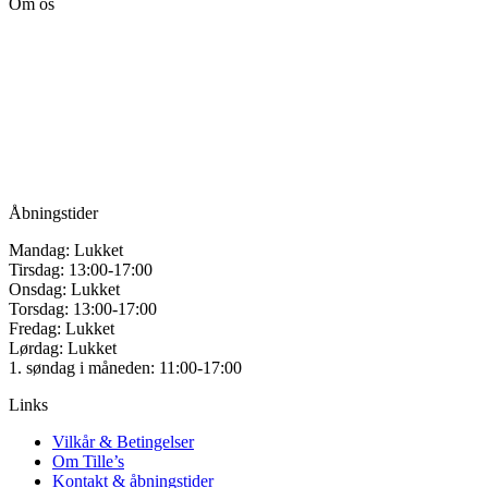
Om os
Tille’s – Værksted
for håndarbejde
Vandmanden 12B
9200 Aalborg SV
Tlf.: +45
81987264
Mail:
info@tilles.dk
CVR: 42501328
Åbningstider
Mandag: Lukket
Tirsdag: 13:00-17:00
Onsdag: Lukket
Torsdag: 13:00-17:00
Fredag: Lukket
Lørdag: Lukket
1. søndag i måneden: 11:00-17:00
Links
Vilkår & Betingelser
Om Tille’s
Kontakt & åbningstider