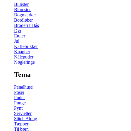
Billeder
Blomster
Bogmærker
Bordløber
Broderi til låg
Dyr
Etuier
Jul
Kaffebrikker
Knapper
Nålepuder
Nøgleringe
Tema
Penalhuse
Poser
Puder
Punge
Pynt
Servietter
Stitch Along
Tæpper
Til børn