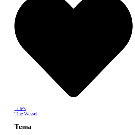
Tille's
Tine Wessel
Tema