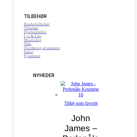
TILBEHØR
Broderitilbehør
Tilbehør
Hjælpemidler
Lys & Lup
Montering
Nåle
Overføring af mønster
Sakse
Syrammer
NYHEDER
Tilføj som favorit
John
James –