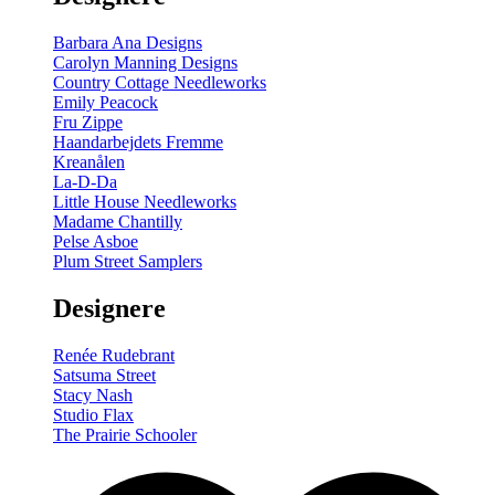
Barbara Ana Designs
Carolyn Manning Designs
Country Cottage Needleworks
Emily Peacock
Fru Zippe
Haandarbejdets Fremme
Kreanålen
La-D-Da
Little House Needleworks
Madame Chantilly
Pelse Asboe
Plum Street Samplers
Designere
Renée Rudebrant
Satsuma Street
Stacy Nash
Studio Flax
The Prairie Schooler