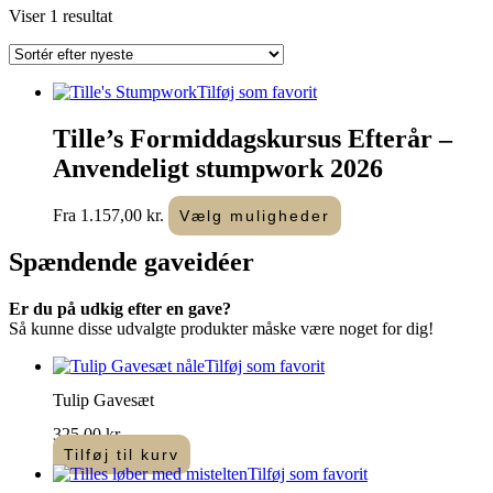
Viser 1 resultat
Tilføj som favorit
Tille’s Formiddagskursus Efterår –
Anvendeligt stumpwork 2026
Dette
Fra
1.157,00
kr.
Vælg muligheder
vare
har
Spændende
gaveidéer
flere
varianter.
Er du på udkig efter en gave?
Mulighederne
Så kunne disse udvalgte produkter måske være noget for dig!
kan
vælges
Tilføj som favorit
på
varesiden
Tulip Gavesæt
325,00
kr.
Tilføj til kurv
Tilføj som favorit