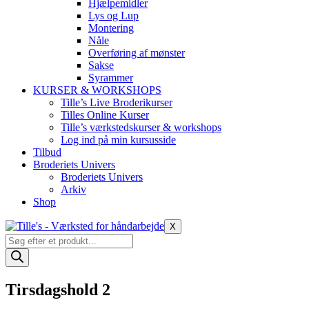
Hjælpemidler
Lys og Lup
Montering
Nåle
Overføring af mønster
Sakse
Syrammer
KURSER & WORKSHOPS
Tille’s Live Broderikurser
Tilles Online Kurser
Tille’s værkstedskurser & workshops
Log ind på min kursusside
Tilbud
Broderiets Univers
Broderiets Univers
Arkiv
Shop
X
Products
search
Tirsdagshold 2