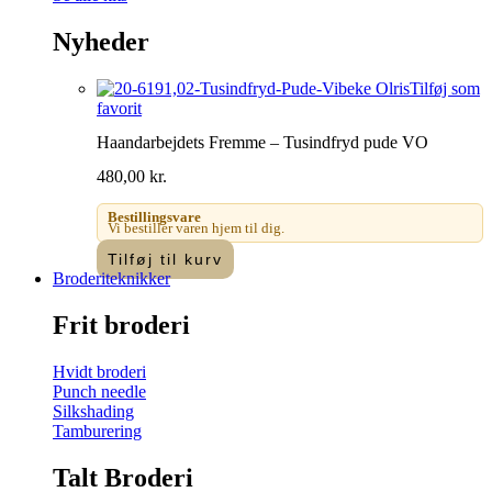
Nyheder
Tilføj som
favorit
Haandarbejdets Fremme – Tusindfryd pude VO
480,00
kr.
Bestillingsvare
Vi bestiller varen hjem til dig.
Tilføj til kurv
Broderiteknikker
Frit broderi
Hvidt broderi
Punch needle
Silkshading
Tamburering
Talt Broderi