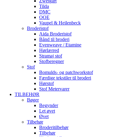
Zweigart
Tilda
DMC
OOE
Vaupel & Heilenbeck
Broderistof
Aida Broderistof
Bånd til broderi
Evenweave / Etamine
Hørlærred
Stramaj stof
Stofberegner
Stof
Bomulds- og patchworkstof
Færdige tekstiler til broderi
Hørstof
Stof Metervarer
TILBEHØR
Bøger
Begynder
Let øvet
Øvet
Tilbehør
Broderitilbehør
Tilbehør