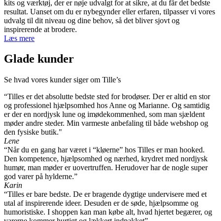
kits og værktøj, der er nøje udvalgt for at sikre, at du får det bedste
resultat. Uanset om du er nybegynder eller erfaren, tilpasser vi vores
udvalg til dit niveau og dine behov, så det bliver sjovt og
inspirerende at brodere.
Læs mere
Glade kunder
Se hvad vores kunder siger om Tille’s
“Tilles er det absolutte bedste sted for brodøser. Der er altid en stor
og professionel hjælpsomhed hos Anne og Marianne. Og samtidig
er der en nordjysk lune og imødekommenhed, som man sjældent
møder andre steder. Min varmeste anbefaling til både webshop og
den fysiske butik."
Lene
“Når du en gang har været i “kløerne” hos Tilles er man hooked.
Den kompetence, hjælpsomhed og nærhed, krydret med nordjysk
humør, man møder er uovertruffen. Herudover har de nogle super
god varer på hylderne.”
Karin
“Tilles er bare bedste. De er bragende dygtige undervisere med et
utal af inspirerende ideer. Desuden er de søde, hjælpsomme og
humoristiske. I shoppen kan man købe alt, hvad hjertet begærer, og
varerne kommer hurtigt og lækkert indpakket”