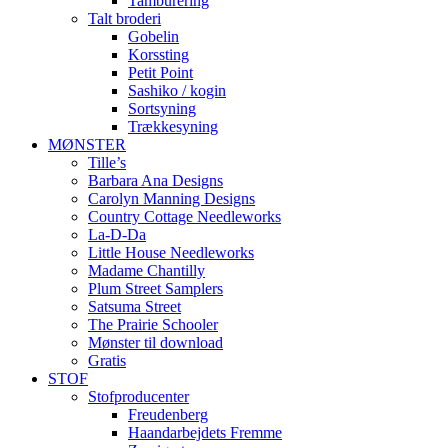
Tamburering
Talt broderi
Gobelin
Korssting
Petit Point
Sashiko / kogin
Sortsyning
Trækkesyning
MØNSTER
Tille’s
Barbara Ana Designs
Carolyn Manning Designs
Country Cottage Needleworks
La-D-Da
Little House Needleworks
Madame Chantilly
Plum Street Samplers
Satsuma Street
The Prairie Schooler
Mønster til download
Gratis
STOF
Stofproducenter
Freudenberg
Haandarbejdets Fremme