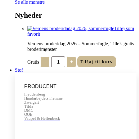
Se alle mønstre
Nyheder
Tilføj som
favorit
Verdens broderidag 2026 – Sommerfugle, Tille’s gratis
broderimønster
Verdens
Gratis
-
+
Tilføj til kurv
broderidag
2026
Stof
-
Sommerfugle,
Tille's
PRODUCENT
gratis
broderimønster
Freudenberg
antal
Håndarbejdets Fremme
Zweigart
Tilda
DMC
OOE
Vaupel & Heilenbeck