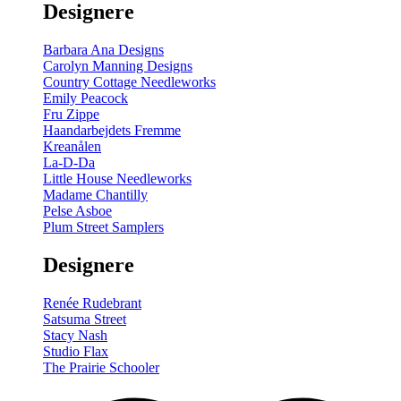
Designere
200
m
antal
Barbara Ana Designs
Carolyn Manning Designs
Country Cottage Needleworks
Emily Peacock
Fru Zippe
Haandarbejdets Fremme
Kreanålen
La-D-Da
Little House Needleworks
Madame Chantilly
Pelse Asboe
Plum Street Samplers
Designere
Renée Rudebrant
Satsuma Street
Stacy Nash
Studio Flax
The Prairie Schooler