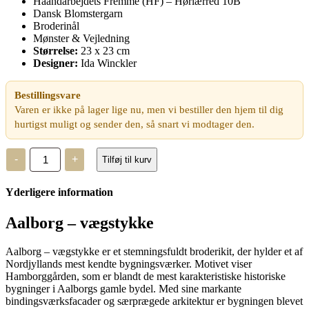
Haandarbejdets Fremme (HF) – Hørlærred 10B
Dansk Blomstergarn
Broderinål
Mønster & Vejledning
Størrelse:
23 x 23 cm
Designer:
Ida Winckler
Bestillingsvare
Varen er ikke på lager lige nu, men vi bestiller den hjem til dig
hurtigst muligt og sender den, så snart vi modtager den.
Aalborg
-
+
Tilføj til kurv
–
vægstykke
antal
Yderligere information
Aalborg – vægstykke
Aalborg – vægstykke er et stemningsfuldt broderikit, der hylder et af
Nordjyllands mest kendte bygningsværker. Motivet viser
Hamborggården, som er blandt de mest karakteristiske historiske
bygninger i Aalborgs gamle bydel. Med sine markante
bindingsværksfacader og særprægede arkitektur er bygningen blevet