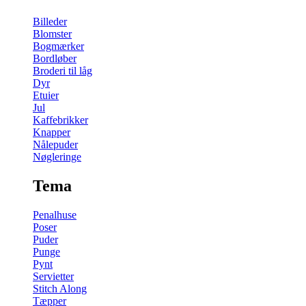
Billeder
Blomster
Bogmærker
Bordløber
Broderi til låg
Dyr
Etuier
Jul
Kaffebrikker
Knapper
Nålepuder
Nøgleringe
Tema
Penalhuse
Poser
Puder
Punge
Pynt
Servietter
Stitch Along
Tæpper