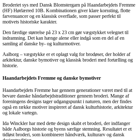
Broderiet sys med Dansk Blomstergarn på Haandarbejdets Fremme
(HF) Hørlærred 10B. Kombinationen giver klare korssting, flotte
farvenuancer og en klassisk overflade, som passer perfekt til
motivets historiske karakter.
Den færdige størrelse på 23 x 23 cm gør vægstykket velegnet til
indramning. Det kan hænge alene eller indgå som en del af en
samling af danske by- og kulturmotiver.
Aalborg – vægstykke er et oplagt valg for brodøser, der holder af
arkitektur, danske bymotiver og klassisk broderi med fortælling og
historie.
Haandarbejdets Fremme og danske bymotiver
Haandarbejdets Fremme har gennem generationer været med til at
bevare danske håndarbejdstraditioner gennem broderi. Mange af
foreningens designs tager udgangspunkt i naturen, men der findes
også en række motiver inspireret af dansk kulturhistorie, arkitektur
og lokale vartegn.
Ida Winckler har med dette design skabt et broderi, der indfanger
både Aalborgs historie og byens særlige stemning. Resultatet er et
tidløst broderi, som kombinerer håndværk, kulturarv og dansk