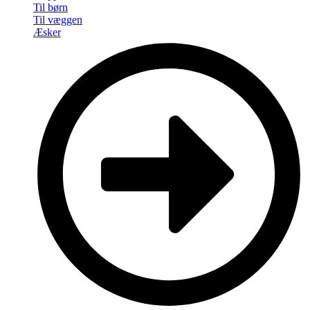
Til børn
Til væggen
Æsker