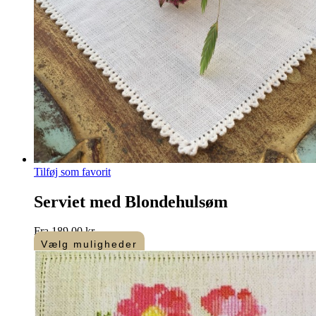
Tilføj som favorit
Serviet med Blondehulsøm
Fra
189,00
kr.
Vælg muligheder
Dette
vare
har
flere
varianter.