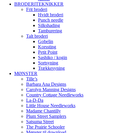
BRODERITEKNIKKER
Frit broderi
Hvidt broderi
Punch needle
Silkshading
Tamburering
Talt broderi
Gobelin
Korssting
Petit Point
Sashiko / kogin
Sortsyning
Trækkesyning
MØNSTER
Tille’s
Barbara Ana Designs
Carolyn Manning Designs
Country Cottage Needleworks
La-D-Da
Little House Needleworks
Madame Chantilly
Plum Street Samplers
Satsuma Street
The Prairie Schooler
Mønster til download