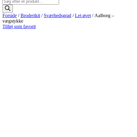
Products
search
Forside
/
Broderikit
/
Sværhedsgrad
/
Let øvet
/ Aalborg –
vægstykke
Tilføj som favorit