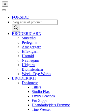
X
FORSIDE
Products
search
BRODERIGARN
Silketråd
Perlegarn
Amagergarn
Effektgarn
Hørtråd
Navnegarn
Uldgarn
Blomstergarn
Weeks Dye Works
BRODERIKIT
Designere
Tille’s
Studio Flax
Emily Peacock
Fru Zippe
Haandarbejdets Fremme
Tine Wessel