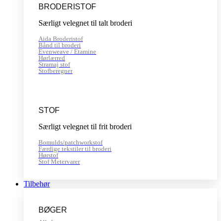
BRODERISTOF
Særligt velegnet til talt broderi
Aida Broderistof
Bånd til broderi
Evenweave / Etamine
Hørlærred
Stramaj stof
Stofberegner
STOF
Særligt velegnet til frit broderi
Bomulds/patchworkstof
Færdige tekstiler til broderi
Hørstof
Stof Metervarer
Tilbehør
BØGER