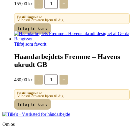
Haandarbejdets
155,00
kr.
-
+
Fremme
-
Æblerose
Bestillingsvare
GB
Vi bestiller varen hjem til dig.
antal
Tilføj til kurv
Tilføj som favorit
Haandarbejdets Fremme – Havens
ukrudt GB
Haandarbejdets
480,00
kr.
-
+
Fremme
-
Havens
Bestillingsvare
ukrudt
Vi bestiller varen hjem til dig.
GB
Tilføj til kurv
antal
Om os