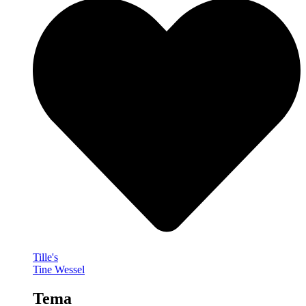
Tille's
Tine Wessel
Tema