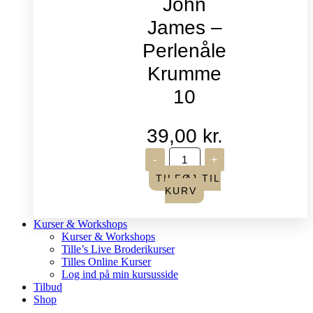
John
James –
Perlenåle
Krumme
10
39,00
kr.
John
-
+
James
-
TILFØJ TIL
Perlenåle
KURV
Krumme
10
antal
Kurser & Workshops
Kurser & Workshops
Tille’s Live Broderikurser
Tilles Online Kurser
Log ind på min kursusside
Tilbud
Shop