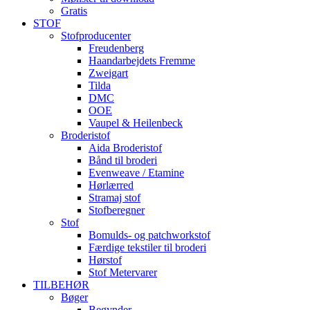
Gratis
STOF
Stofproducenter
Freudenberg
Haandarbejdets Fremme
Zweigart
Tilda
DMC
OOE
Vaupel & Heilenbeck
Broderistof
Aida Broderistof
Bånd til broderi
Evenweave / Etamine
Hørlærred
Stramaj stof
Stofberegner
Stof
Bomulds- og patchworkstof
Færdige tekstiler til broderi
Hørstof
Stof Metervarer
TILBEHØR
Bøger
Begynder