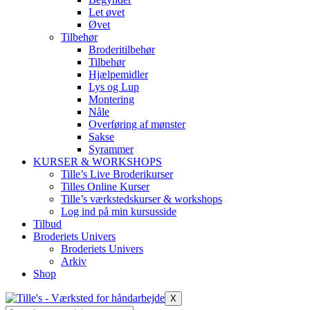
Let øvet
Øvet
Tilbehør
Broderitilbehør
Tilbehør
Hjælpemidler
Lys og Lup
Montering
Nåle
Overføring af mønster
Sakse
Syrammer
KURSER & WORKSHOPS
Tille’s Live Broderikurser
Tilles Online Kurser
Tille’s værkstedskurser & workshops
Log ind på min kursusside
Tilbud
Broderiets Univers
Broderiets Univers
Arkiv
Shop
X