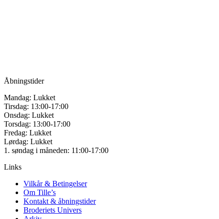
Tille’s – Værksted
for håndarbejde
Vandmanden 12B
9200 Aalborg SV
Tlf.: +45
81987264
Mail:
info@tilles.dk
CVR: 42501328
Åbningstider
Mandag: Lukket
Tirsdag: 13:00-17:00
Onsdag: Lukket
Torsdag: 13:00-17:00
Fredag: Lukket
Lørdag: Lukket
1. søndag i måneden: 11:00-17:00
Links
Vilkår & Betingelser
Om Tille’s
Kontakt & åbningstider
Broderiets Univers
Arkiv