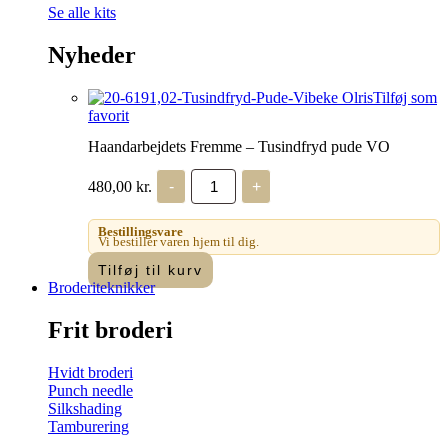
Se alle kits
Nyheder
Tilføj som
favorit
Haandarbejdets Fremme – Tusindfryd pude VO
Haandarbejdets
480,00
kr.
-
+
Fremme
-
Tusindfryd
Bestillingsvare
pude
Vi bestiller varen hjem til dig.
VO
Tilføj til kurv
antal
Broderiteknikker
Frit broderi
Hvidt broderi
Punch needle
Silkshading
Tamburering