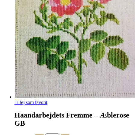
Mulighederne
kan
vælges
på
varesiden
Tilføj som favorit
Haandarbejdets Fremme – Æblerose
GB