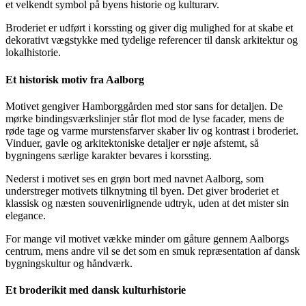
et velkendt symbol på byens historie og kulturarv.
Broderiet er udført i korssting og giver dig mulighed for at skabe et
dekorativt vægstykke med tydelige referencer til dansk arkitektur og
lokalhistorie.
Et historisk motiv fra Aalborg
Motivet gengiver Hamborggården med stor sans for detaljen. De
mørke bindingsværkslinjer står flot mod de lyse facader, mens de
røde tage og varme murstensfarver skaber liv og kontrast i broderiet.
Vinduer, gavle og arkitektoniske detaljer er nøje afstemt, så
bygningens særlige karakter bevares i korssting.
Nederst i motivet ses en grøn bort med navnet Aalborg, som
understreger motivets tilknytning til byen. Det giver broderiet et
klassisk og næsten souvenirlignende udtryk, uden at det mister sin
elegance.
For mange vil motivet vække minder om gåture gennem Aalborgs
centrum, mens andre vil se det som en smuk repræsentation af dansk
bygningskultur og håndværk.
Et broderikit med dansk kulturhistorie