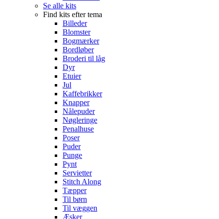
Se alle kits
Find kits efter tema
Billeder
Blomster
Bogmærker
Bordløber
Broderi til låg
Dyr
Etuier
Jul
Kaffebrikker
Knapper
Nålepuder
Nøgleringe
Penalhuse
Poser
Puder
Punge
Pynt
Servietter
Stitch Along
Tæpper
Til børn
Til væggen
Æsker