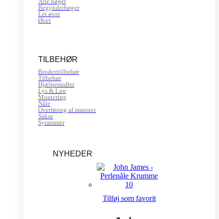
Alle bøger
Begynderbøger
Let øvet
Øvet
TILBEHØR
Broderitilbehør
Tilbehør
Hjælpemidler
Lys & Lup
Montering
Nåle
Overføring af mønster
Sakse
Syrammer
NYHEDER
Tilføj som favorit