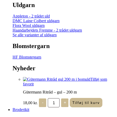
Uldgarn
Appleton - 2 trådet uld
DMC Laine Colbert uldgarn
Flora Wool uldgarn
Haandarbejdets Fremme - 2 trådet uldgarn
Se alle varianter af uldgarn
Blomstergarn
HF Blomstergarn
Nyheder
Tilføj som
favorit
Gütermann Ritråd – gul – 200 m
Gütermann
18,00
kr.
-
+
Tilføj til kurv
Ritråd
-
Broderikit
gul
-