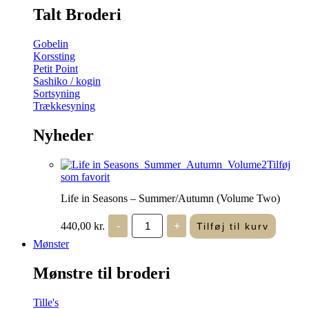
Talt Broderi
Gobelin
Korssting
Petit Point
Sashiko / kogin
Sortsyning
Trækkesyning
Nyheder
Tilføj
som favorit
Life in Seasons – Summer/Autumn (Volume Two)
Life
440,00
kr.
-
+
Tilføj til kurv
in
Seasons
Mønster
-
Summer/Autumn
Mønstre til broderi
(Volume
Two)
antal
Tille's