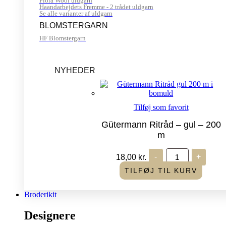
Flora Wool uldgarn
Haandarbejdets Fremme - 2 trådet uldgarn
Se alle varianter af uldgarn
BLOMSTERGARN
HF Blomstergarn
NYHEDER
Tilføj som favorit
Gütermann Ritråd – gul – 200
m
Gütermann
18,00
kr.
-
+
Ritråd
-
TILFØJ TIL KURV
gul
-
200
Broderikit
m
antal
Designere