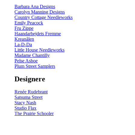
Barbara Ana Designs
Carolyn Manning Designs
Country Cottage Needleworks
Emily Peacock
Fru Zippe
Haandarbejdets Fremme
Kreanålen
La-D-Da
Little House Needleworks
Madame Chantilly
Pelse Asboe
Plum Street Samplers
Designere
Renée Rudebrant
Satsuma Street
Stacy Nash
Studio Flax
The Prairie Schooler