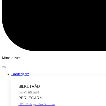
Mine kurser
Broderigarn
SILKETRÅD
Lene’s Silketråd
PERLEGARN
DMC Perlegarn No. 5 - 15 m