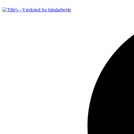
Videre
til
indhold