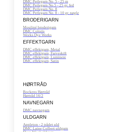
DMC Perlegarn No. 5 - 25 m
DMC Perlegarn No.5 - 25 gr. fed
DMC Perlegarn No. 8
DMC Perlegarn No. 8 - 10 gr. nøgle
BRODERIGARN
Mouliné broderigarn
DMC Coloris
Weeks Dye Works
EFFEKTGARN
DMC effektgarn, Metal
DMC effektgarn, Farveskift
DMC effektgarn, Luminere
DMC effektgarn, Satin
HØRTRÅD
Bockens Hørtråd
Hørtråd 16/2
NAVNEGARN
DMC navnegarn
ULDGARN
Appleton - 2 trådet uld
DMC Laine Colbert uldgarn