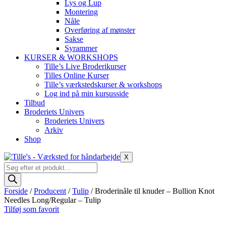
Lys og Lup
Montering
Nåle
Overføring af mønster
Sakse
Syrammer
KURSER & WORKSHOPS
Tille’s Live Broderikurser
Tilles Online Kurser
Tille’s værkstedskurser & workshops
Log ind på min kursusside
Tilbud
Broderiets Univers
Broderiets Univers
Arkiv
Shop
X
Products
search
Forside
/
Producent
/
Tulip
/ Broderinåle til knuder – Bullion Knot
Needles Long/Regular – Tulip
Tilføj som favorit