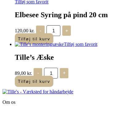
Tilføj som favorit
Elbesee Syring på pind 20 cm
Elbesee
120,00
kr.
-
+
Syring
på
Tilføj til kurv
pind
Tilføj som favorit
20
cm
Tille’s Æske
antal
Tille's
89,00
kr.
-
+
Æske
antal
Tilføj til kurv
Om os
Tille’s – Værksted
for håndarbejde
Vandmanden 12B
9200 Aalborg SV