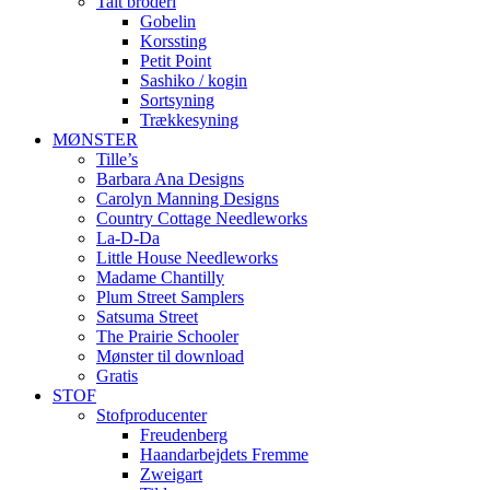
Talt broderi
Gobelin
Korssting
Petit Point
Sashiko / kogin
Sortsyning
Trækkesyning
MØNSTER
Tille’s
Barbara Ana Designs
Carolyn Manning Designs
Country Cottage Needleworks
La-D-Da
Little House Needleworks
Madame Chantilly
Plum Street Samplers
Satsuma Street
The Prairie Schooler
Mønster til download
Gratis
STOF
Stofproducenter
Freudenberg
Haandarbejdets Fremme
Zweigart