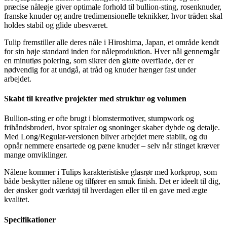
præcise nåleøje giver optimale forhold til bullion-sting, rosenknuder,
franske knuder og andre tredimensionelle teknikker, hvor tråden skal
holdes stabil og glide ubesværet.
Tulip fremstiller alle deres nåle i Hiroshima, Japan, et område kendt
for sin høje standard inden for nåleproduktion. Hver nål gennemgår
en minutiøs polering, som sikrer den glatte overflade, der er
nødvendig for at undgå, at tråd og knuder hænger fast under
arbejdet.
Skabt til kreative projekter med struktur og volumen
Bullion-sting er ofte brugt i blomstermotiver, stumpwork og
frihåndsbroderi, hvor spiraler og snoninger skaber dybde og detalje.
Med Long/Regular-versionen bliver arbejdet mere stabilt, og du
opnår nemmere ensartede og pæne knuder – selv når stinget kræver
mange omviklinger.
Nålene kommer i Tulips karakteristiske glasrør med korkprop, som
både beskytter nålene og tilfører en smuk finish. Det er ideelt til dig,
der ønsker godt værktøj til hverdagen eller til en gave med ægte
kvalitet.
Specifikationer