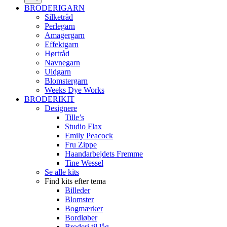
BRODERIGARN
Silketråd
Perlegarn
Amagergarn
Effektgarn
Hørtråd
Navnegarn
Uldgarn
Blomstergarn
Weeks Dye Works
BRODERIKIT
Designere
Tille’s
Studio Flax
Emily Peacock
Fru Zippe
Haandarbejdets Fremme
Tine Wessel
Se alle kits
Find kits efter tema
Billeder
Blomster
Bogmærker
Bordløber
Broderi til låg