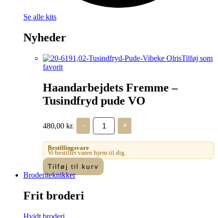
Se alle kits
Nyheder
Tilføj som
favorit
Haandarbejdets Fremme –
Tusindfryd pude VO
Haandarbejdets
480,00
kr.
-
+
Fremme
-
Tusindfryd
Bestillingsvare
pude
Vi bestiller varen hjem til dig.
VO
Tilføj til kurv
antal
Broderiteknikker
Frit broderi
Hvidt broderi