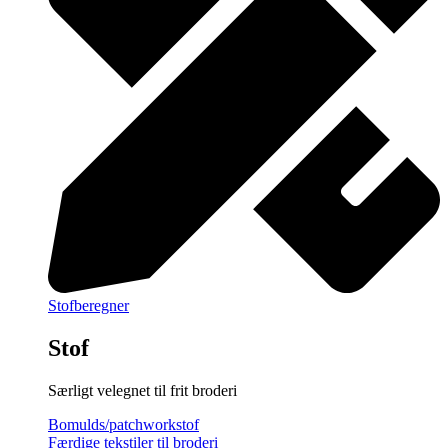
Stofberegner
Stof
Særligt velegnet til frit broderi
Bomulds/patchworkstof
Færdige tekstiler til broderi