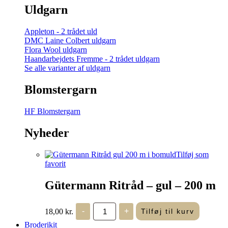
Uldgarn
Appleton - 2 trådet uld
DMC Laine Colbert uldgarn
Flora Wool uldgarn
Haandarbejdets Fremme - 2 trådet uldgarn
Se alle varianter af uldgarn
Blomstergarn
HF Blomstergarn
Nyheder
Tilføj som
favorit
Gütermann Ritråd – gul – 200 m
Gütermann
18,00
kr.
-
+
Tilføj til kurv
Ritråd
-
Broderikit