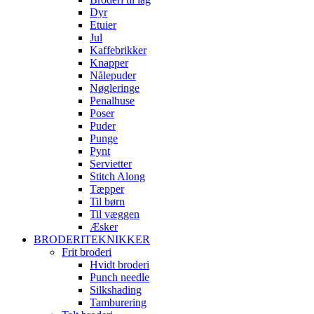
Dyr
Etuier
Jul
Kaffebrikker
Knapper
Nålepuder
Nøgleringe
Penalhuse
Poser
Puder
Punge
Pynt
Servietter
Stitch Along
Tæpper
Til børn
Til væggen
Æsker
BRODERITEKNIKKER
Frit broderi
Hvidt broderi
Punch needle
Silkshading
Tamburering