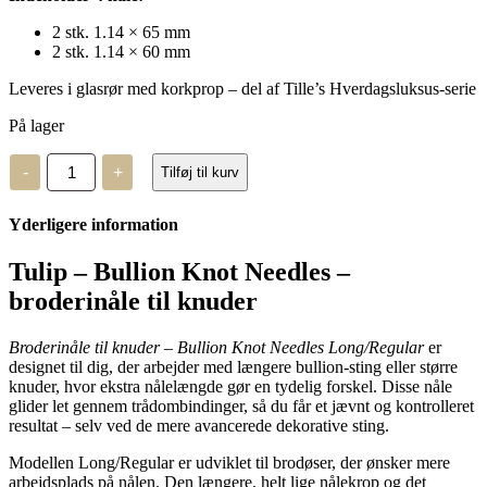
2 stk. 1.14 × 65 mm
2 stk. 1.14 × 60 mm
Leveres i glasrør med korkprop – del af Tille’s Hverdagsluksus-serie
På lager
Broderinåle
-
+
Tilføj til kurv
til
knuder
-
Yderligere information
Bullion
Knot
Needles
Tulip – Bullion Knot Needles –
Long/Regular
broderinåle til knuder
-
Tulip
antal
Broderinåle til knuder – Bullion Knot Needles Long/Regular
er
designet til dig, der arbejder med længere bullion-sting eller større
knuder, hvor ekstra nålelængde gør en tydelig forskel. Disse nåle
glider let gennem trådombindinger, så du får et jævnt og kontrolleret
resultat – selv ved de mere avancerede dekorative sting.
Modellen Long/Regular er udviklet til brodøser, der ønsker mere
arbejdsplads på nålen. Den længere, helt lige nålekrop og det