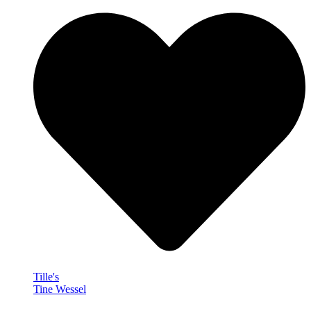
Tille's
Tine Wessel