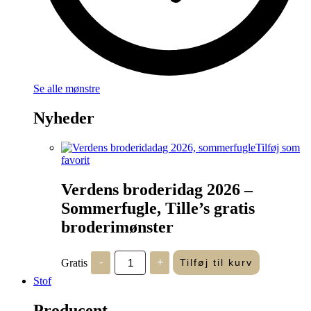
Se alle mønstre
Nyheder
Tilføj som
favorit
Verdens broderidag 2026 –
Sommerfugle, Tille’s gratis
broderimønster
Verdens
Gratis
-
+
Tilføj til kurv
broderidag
2026
Stof
-
Sommerfugle,
Producent
Tille's