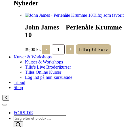
Nyheder
Tilføj som favorit
John James – Perlenåle Krumme
10
John
39,00
kr.
-
+
Tilføj til kurv
James
-
Kurser & Workshops
Perlenåle
Kurser & Workshops
Krumme
Tille’s Live Broderikurser
10
Tilles Online Kurser
antal
Log ind på min kursusside
Tilbud
Shop
X
FORSIDE
Products
search