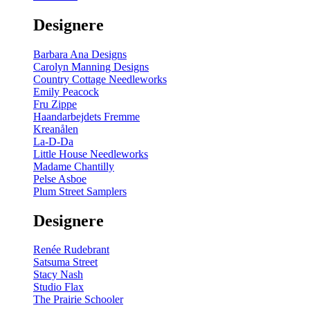
gul
-
Designere
200
m
antal
Barbara Ana Designs
Carolyn Manning Designs
Country Cottage Needleworks
Emily Peacock
Fru Zippe
Haandarbejdets Fremme
Kreanålen
La-D-Da
Little House Needleworks
Madame Chantilly
Pelse Asboe
Plum Street Samplers
Designere
Renée Rudebrant
Satsuma Street
Stacy Nash
Studio Flax
The Prairie Schooler