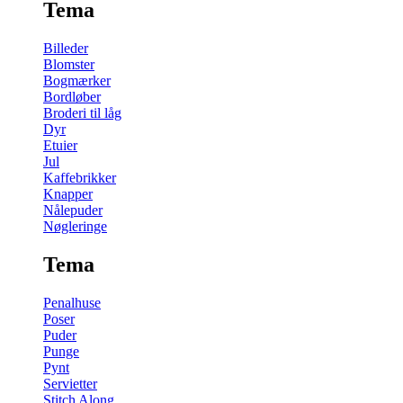
Tema
Billeder
Blomster
Bogmærker
Bordløber
Broderi til låg
Dyr
Etuier
Jul
Kaffebrikker
Knapper
Nålepuder
Nøgleringe
Tema
Penalhuse
Poser
Puder
Punge
Pynt
Servietter
Stitch Along