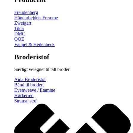
gratis
broderimønster
Freudenberg
antal
Håndarbejdets Fremme
Zweigart
Tilda
DMC
OOE
Vaupel & Heilenbeck
Broderistof
Særligt velegnet til talt broderi
Aida Broderistof
Bånd til broderi
Evenweave / Etamine
Hørlærred
Stramaj stof