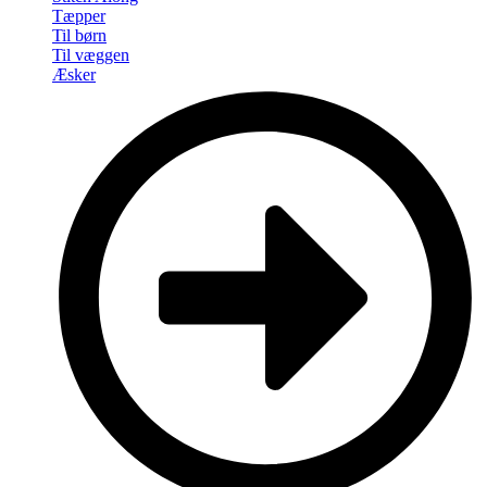
Tæpper
Til børn
Til væggen
Æsker