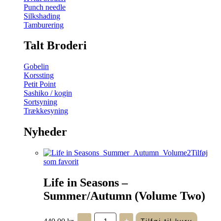
Punch needle
Silkshading
Tamburering
Talt Broderi
Gobelin
Korssting
Petit Point
Sashiko / kogin
Sortsyning
Trækkesyning
Nyheder
Tilføj
som favorit
Life in Seasons –
Summer/Autumn (Volume Two)
Life
440,00
kr.
-
+