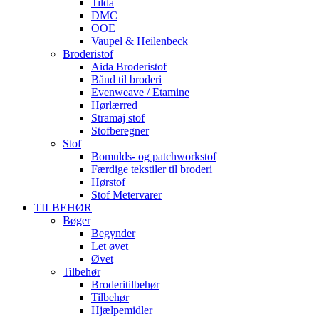
Tilda
DMC
OOE
Vaupel & Heilenbeck
Broderistof
Aida Broderistof
Bånd til broderi
Evenweave / Etamine
Hørlærred
Stramaj stof
Stofberegner
Stof
Bomulds- og patchworkstof
Færdige tekstiler til broderi
Hørstof
Stof Metervarer
TILBEHØR
Bøger
Begynder
Let øvet
Øvet
Tilbehør
Broderitilbehør
Tilbehør
Hjælpemidler