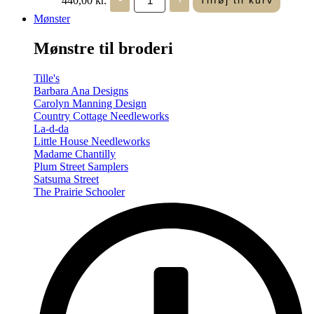
Tilføj til kurv
in
Seasons
Mønster
-
Summer/Autumn
Mønstre til broderi
(Volume
Two)
antal
Tille's
Barbara Ana Designs
Carolyn Manning Design
Country Cottage Needleworks
La-d-da
Little House Needleworks
Madame Chantilly
Plum Street Samplers
Satsuma Street
The Prairie Schooler