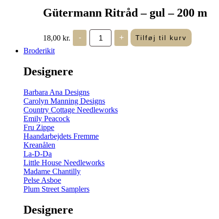
Gütermann Ritråd – gul – 200 m
Gütermann
18,00
kr.
-
+
Tilføj til kurv
Ritråd
-
Broderikit
gul
-
Designere
200
m
antal
Barbara Ana Designs
Carolyn Manning Designs
Country Cottage Needleworks
Emily Peacock
Fru Zippe
Haandarbejdets Fremme
Kreanålen
La-D-Da
Little House Needleworks
Madame Chantilly
Pelse Asboe
Plum Street Samplers
Designere