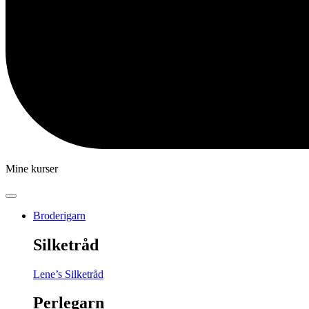
Mine kurser
Broderigarn
Silketråd
Lene’s Silketråd
Perlegarn