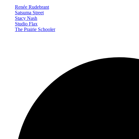
Renée Rudebrant
Satsuma Street
Stacy Nash
Studio Flax
The Prairie Schooler