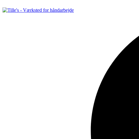
Videre
til
indhold