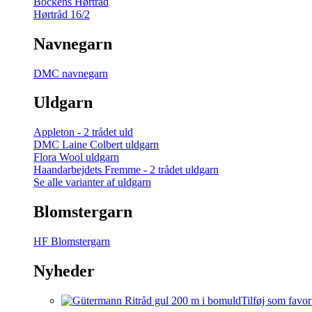
Bockens Hørtråd
Hørtråd 16/2
Navnegarn
DMC navnegarn
Uldgarn
Appleton - 2 trådet uld
DMC Laine Colbert uldgarn
Flora Wool uldgarn
Haandarbejdets Fremme - 2 trådet uldgarn
Se alle varianter af uldgarn
Blomstergarn
HF Blomstergarn
Nyheder
Tilføj som favor