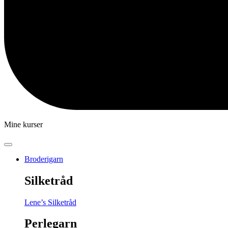
Mine kurser
Broderigarn
Silketråd
Lene’s Silketråd
Perlegarn