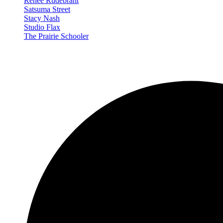
Renée Rudebrant
Satsuma Street
Stacy Nash
Studio Flax
The Prairie Schooler