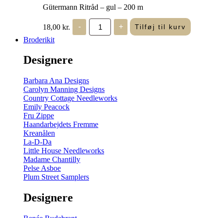
Gütermann Ritråd – gul – 200 m
Gütermann
18,00
kr.
-
+
Tilføj til kurv
Ritråd
-
Broderikit
gul
-
Designere
200
m
antal
Barbara Ana Designs
Carolyn Manning Designs
Country Cottage Needleworks
Emily Peacock
Fru Zippe
Haandarbejdets Fremme
Kreanålen
La-D-Da
Little House Needleworks
Madame Chantilly
Pelse Asboe
Plum Street Samplers
Designere