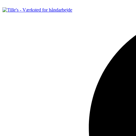
Videre
til
indhold