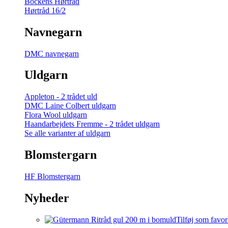
Bockens Hørtråd
Hørtråd 16/2
Navnegarn
DMC navnegarn
Uldgarn
Appleton - 2 trådet uld
DMC Laine Colbert uldgarn
Flora Wool uldgarn
Haandarbejdets Fremme - 2 trådet uldgarn
Se alle varianter af uldgarn
Blomstergarn
HF Blomstergarn
Nyheder
Tilføj som favor