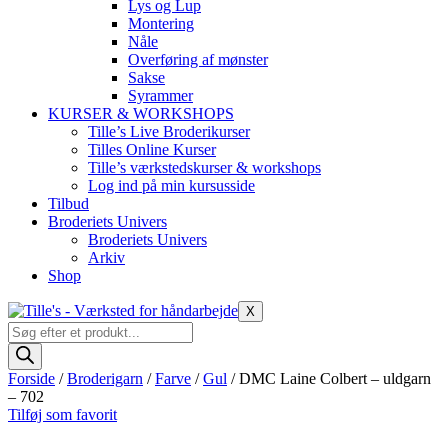
Lys og Lup
Montering
Nåle
Overføring af mønster
Sakse
Syrammer
KURSER & WORKSHOPS
Tille’s Live Broderikurser
Tilles Online Kurser
Tille’s værkstedskurser & workshops
Log ind på min kursusside
Tilbud
Broderiets Univers
Broderiets Univers
Arkiv
Shop
X
Products
search
Forside
/
Broderigarn
/
Farve
/
Gul
/ DMC Laine Colbert – uldgarn
– 702
Tilføj som favorit