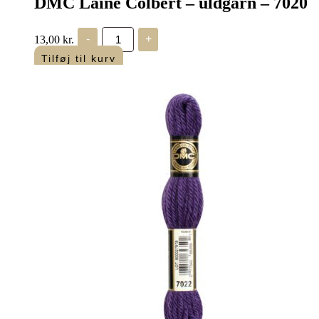
DMC Laine Colbert – uldgarn – 7020
DMC
13,00
kr.
-
+
Laine
Colbert
Tilføj til kurv
-
uldgarn
-
7020
antal