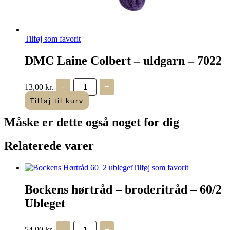
Tilføj som favorit
DMC Laine Colbert – uldgarn – 7022
DMC
13,00
kr.
-
+
Laine
Colbert
Tilføj til kurv
-
uldgarn
Måske er dette også
noget for dig
-
7022
antal
Relaterede varer
Tilføj som favorit
Bockens hørtråd – broderitråd – 60/2
Ubleget
Bockens
54,00
kr.
-
+