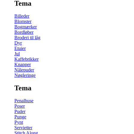
Tema
Billeder
Blomster
Bogmærker
Bordløber
Broderi til låg
Dyr
Etuier
Jul
Kaffebrikker
Knapper
Nålepuder
Nøgleringe
Tema
Penalhuse
Poser
Puder
Punge
Pynt
Servietter
Stitch Along