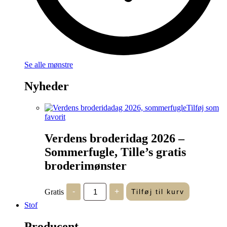
Se alle mønstre
Nyheder
Tilføj som
favorit
Verdens broderidag 2026 –
Sommerfugle, Tille’s gratis
broderimønster
Verdens
Gratis
-
+
Tilføj til kurv
broderidag
2026
Stof
-
Sommerfugle,
Producent
Tille's