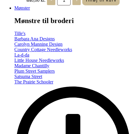
Tilføj til kurv
in
Seasons
Mønster
-
Summer/Autumn
Mønstre til broderi
(Volume
Two)
antal
Tille's
Barbara Ana Designs
Carolyn Manning Design
Country Cottage Needleworks
La-d-da
Little House Needleworks
Madame Chantilly
Plum Street Samplers
Satsuma Street
The Prairie Schooler