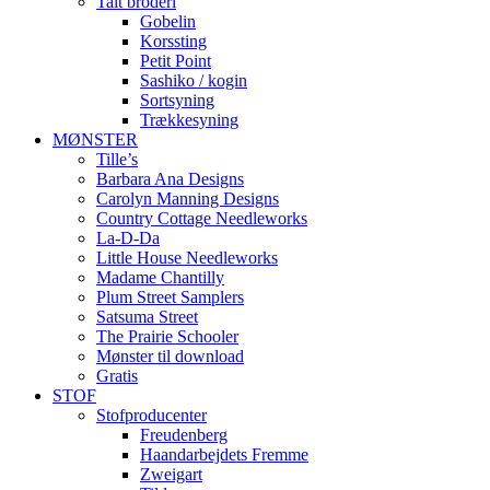
Talt broderi
Gobelin
Korssting
Petit Point
Sashiko / kogin
Sortsyning
Trækkesyning
MØNSTER
Tille’s
Barbara Ana Designs
Carolyn Manning Designs
Country Cottage Needleworks
La-D-Da
Little House Needleworks
Madame Chantilly
Plum Street Samplers
Satsuma Street
The Prairie Schooler
Mønster til download
Gratis
STOF
Stofproducenter
Freudenberg
Haandarbejdets Fremme
Zweigart