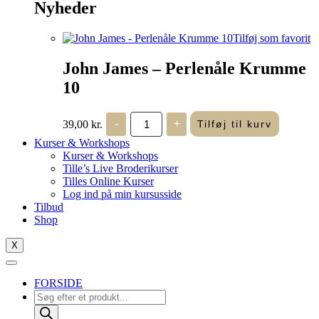
Nyheder
Tilføj som favorit
John James – Perlenåle Krumme
10
John
39,00
kr.
-
+
Tilføj til kurv
James
-
Kurser & Workshops
Perlenåle
Kurser & Workshops
Krumme
Tille’s Live Broderikurser
10
Tilles Online Kurser
antal
Log ind på min kursusside
Tilbud
Shop
X
FORSIDE
Products
search