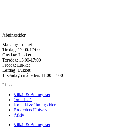
vælges
Vandmanden 12B
på
9200 Aalborg SV
varesiden
Tlf.: +45
81987264
Mail:
info@tilles.dk
CVR: 42501328
Åbningstider
Mandag: Lukket
Tirsdag: 13:00-17:00
Onsdag: Lukket
Torsdag: 13:00-17:00
Fredag: Lukket
Lørdag: Lukket
1. søndag i måneden: 11:00-17:00
Links
Vilkår & Betingelser
Om Tille’s
Kontakt & åbningstider
Broderiets Univers
Arkiv
Vilkår & Betingelser