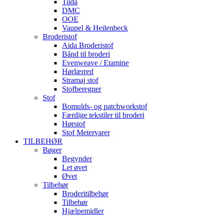
Tilda
DMC
OOE
Vaupel & Heilenbeck
Broderistof
Aida Broderistof
Bånd til broderi
Evenweave / Etamine
Hørlærred
Stramaj stof
Stofberegner
Stof
Bomulds- og patchworkstof
Færdige tekstiler til broderi
Hørstof
Stof Metervarer
TILBEHØR
Bøger
Begynder
Let øvet
Øvet
Tilbehør
Broderitilbehør
Tilbehør
Hjælpemidler