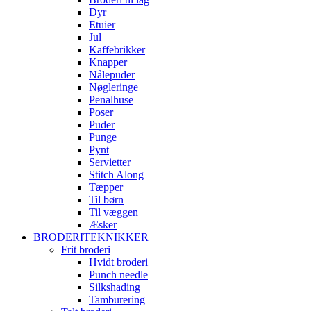
Dyr
Etuier
Jul
Kaffebrikker
Knapper
Nålepuder
Nøgleringe
Penalhuse
Poser
Puder
Punge
Pynt
Servietter
Stitch Along
Tæpper
Til børn
Til væggen
Æsker
BRODERITEKNIKKER
Frit broderi
Hvidt broderi
Punch needle
Silkshading
Tamburering