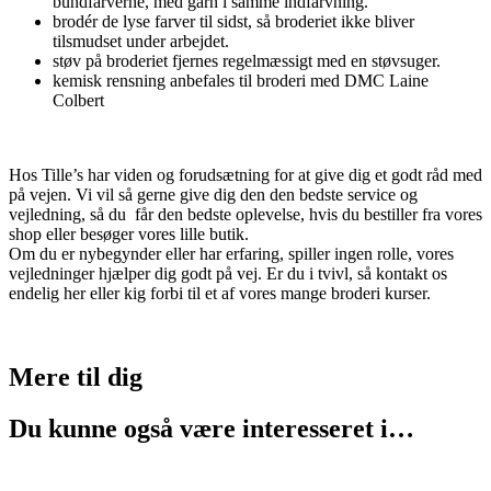
bundfarverne, med garn i samme indfarvning.
brodér de lyse farver til sidst, så broderiet ikke bliver
tilsmudset under arbejdet.
støv på broderiet fjernes regelmæssigt med en støvsuger.
kemisk rensning anbefales til broderi med DMC Laine
Colbert
Hos Tille’s har viden og forudsætning for at give dig et godt råd med
på vejen. Vi vil så gerne give dig den den bedste service og
vejledning, så du får den bedste oplevelse, hvis du bestiller fra vores
shop eller besøger vores lille butik.
Om du er nybegynder eller har erfaring, spiller ingen rolle, vores
vejledninger hjælper dig godt på vej. Er du i tvivl, så kontakt os
endelig her eller kig forbi til et af vores mange broderi kurser.
Mere til
dig
Du kunne også være interesseret i…