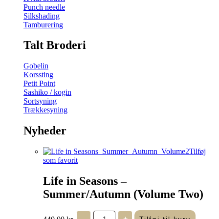
Punch needle
Silkshading
Tamburering
Talt Broderi
Gobelin
Korssting
Petit Point
Sashiko / kogin
Sortsyning
Trækkesyning
Nyheder
Tilføj
som favorit
Life in Seasons –
Summer/Autumn (Volume Two)
Life
440,00
kr.
-
+