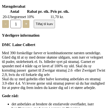
Mængderabat
Antal
Rabat pr. stk.
Pris pr. stk.
20-Ubegrænset
10%
11,70
kr.
DMC
-
+
Tilføj til kurv
Laine
Colbert
-
Yderligere information
uldgarn
-
702
DMC Laine Colbert
antal
Med 390 forskellige farver er kombinationerne næsten uendelige.
Glæd dig til at sy med denne skønne uldgarn, som især er velegnet
til puder, stolebetræk el. fx. billeder syet på stramaj. Garnet er
spundet med 4 tråde og er lavet af 100% ny uld. Skal du sy
korssting passer garnet til Zweigar stramaj 2.6 eller Zweigart Twist
2,9, hvis du vil forkæle dig selv
Skal du sy med gobelin eller halve korssting anbefales en stramaj
3.9 eller 4.4. Vi levere gerne små stramaj prøver så du har mulighed
for at prøve dig frem inden du kaster dig ud i et større arbejde.
Gode råd:
det anbefales at brodere de ensfarvede overflader, især