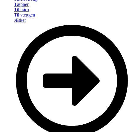
Tæpper
Til børn
Til væggen
Æsker