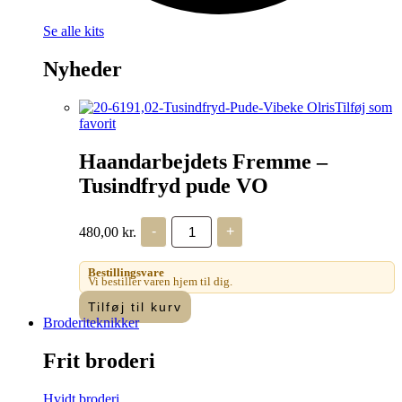
Se alle kits
Nyheder
Tilføj som
favorit
Haandarbejdets Fremme –
Tusindfryd pude VO
Haandarbejdets
480,00
kr.
-
+
Fremme
-
Tusindfryd
Bestillingsvare
pude
Vi bestiller varen hjem til dig.
VO
Tilføj til kurv
antal
Broderiteknikker
Frit broderi
Hvidt broderi