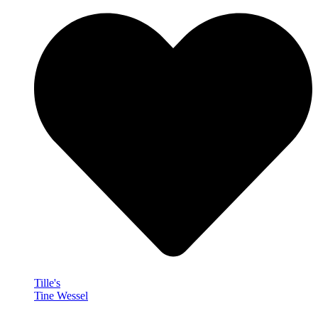
Tille's
Tine Wessel