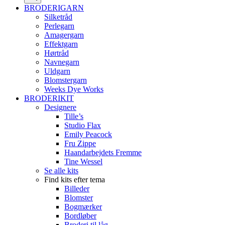
BRODERIGARN
Silketråd
Perlegarn
Amagergarn
Effektgarn
Hørtråd
Navnegarn
Uldgarn
Blomstergarn
Weeks Dye Works
BRODERIKIT
Designere
Tille’s
Studio Flax
Emily Peacock
Fru Zippe
Haandarbejdets Fremme
Tine Wessel
Se alle kits
Find kits efter tema
Billeder
Blomster
Bogmærker
Bordløber
Broderi til låg