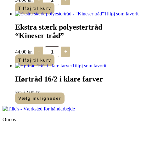
hørtråd
-
Tilføj til kurv
broderitråd
Tilføj som favorit
-
60/2
Ekstra stærk polyestertråd –
Ubleget
antal
“Kineser tråd”
Ekstra
44,00
kr.
-
+
stærk
polyestertråd
Tilføj til kurv
-
Tilføj som favorit
"Kineser
tråd"
Hørtråd 16/2 i klare farver
antal
Fra
22,00
kr.
Vælg muligheder
Dette
vare
har
Om os
flere
varianter.
Tille’s – Værksted
Mulighederne
for håndarbejde
kan