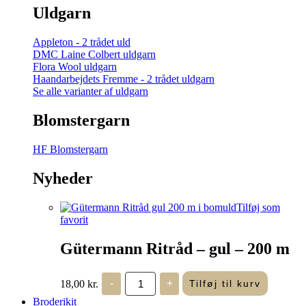
Uldgarn
Appleton - 2 trådet uld
DMC Laine Colbert uldgarn
Flora Wool uldgarn
Haandarbejdets Fremme - 2 trådet uldgarn
Se alle varianter af uldgarn
Blomstergarn
HF Blomstergarn
Nyheder
Tilføj som
favorit
Gütermann Ritråd – gul – 200 m
Gütermann
18,00
kr.
-
+
Tilføj til kurv
Ritråd
-
Broderikit