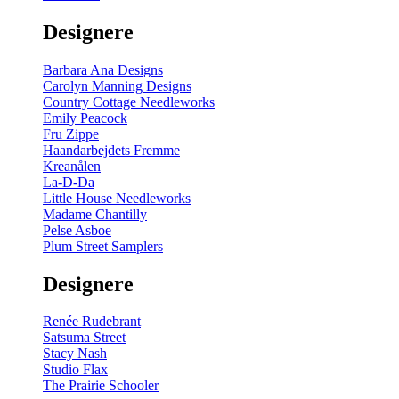
gul
-
Designere
200
m
antal
Barbara Ana Designs
Carolyn Manning Designs
Country Cottage Needleworks
Emily Peacock
Fru Zippe
Haandarbejdets Fremme
Kreanålen
La-D-Da
Little House Needleworks
Madame Chantilly
Pelse Asboe
Plum Street Samplers
Designere
Renée Rudebrant
Satsuma Street
Stacy Nash
Studio Flax
The Prairie Schooler