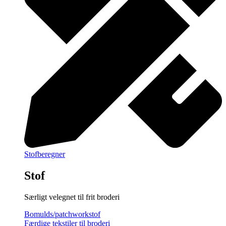
Stofberegner
Stof
Særligt velegnet til frit broderi
Bomulds/patchworkstof
Færdige tekstiler til broderi