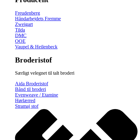
gratis
broderimønster
Freudenberg
antal
Håndarbejdets Fremme
Zweigart
Tilda
DMC
OOE
Vaupel & Heilenbeck
Broderistof
Særligt velegnet til talt broderi
Aida Broderistof
Bånd til broderi
Evenweave / Etamine
Hørlærred
Stramaj stof