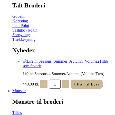
Talt Broderi
Gobelin
Korssting
Petit Point
Sashiko / kogin
Sortsyning
Trækkesyning
Nyheder
Tilføj
som favorit
Life in Seasons – Summer/Autumn (Volume Two)
Life
440,00
kr.
-
+
Tilføj til kurv
in
Seasons
Mønster
-
Summer/Autumn
Mønstre til broderi
(Volume
Two)
antal
Tille's