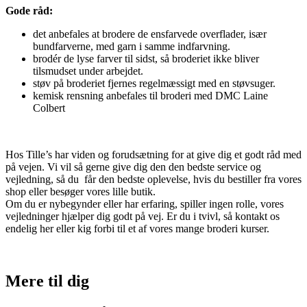
Gode råd:
det anbefales at brodere de ensfarvede overflader, især
bundfarverne, med garn i samme indfarvning.
brodér de lyse farver til sidst, så broderiet ikke bliver
tilsmudset under arbejdet.
støv på broderiet fjernes regelmæssigt med en støvsuger.
kemisk rensning anbefales til broderi med DMC Laine
Colbert
Hos Tille’s har viden og forudsætning for at give dig et godt råd med
på vejen. Vi vil så gerne give dig den den bedste service og
vejledning, så du får den bedste oplevelse, hvis du bestiller fra vores
shop eller besøger vores lille butik.
Om du er nybegynder eller har erfaring, spiller ingen rolle, vores
vejledninger hjælper dig godt på vej. Er du i tvivl, så kontakt os
endelig her eller kig forbi til et af vores mange broderi kurser.
Mere til
dig