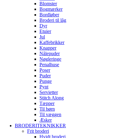
Blomster
Bogmærker
Bordløber
Broderi til låg
Dyr
Etuier
Jul
Kaffebrikker
Knapper
Nålepuder
Nøgleringe
Penalhuse
Poser
Puder
Punge
Pynt
Servietter
Stitch Along
Tæpper
Til børn
Til væggen
Æsker
BRODERITEKNIKKER
Frit broderi
Hvidt broderi