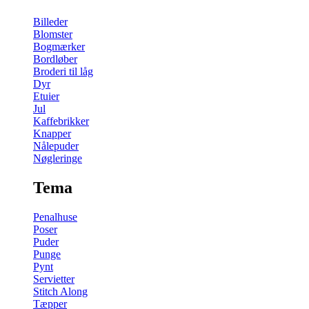
Billeder
Blomster
Bogmærker
Bordløber
Broderi til låg
Dyr
Etuier
Jul
Kaffebrikker
Knapper
Nålepuder
Nøgleringe
Tema
Penalhuse
Poser
Puder
Punge
Pynt
Servietter
Stitch Along
Tæpper