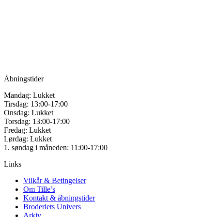
Tille’s – Værksted
Mulighederne
for håndarbejde
kan
vælges
Vandmanden 12B
på
9200 Aalborg SV
varesiden
Tlf.: +45
81987264
Mail:
info@tilles.dk
CVR: 42501328
Åbningstider
Mandag: Lukket
Tirsdag: 13:00-17:00
Onsdag: Lukket
Torsdag: 13:00-17:00
Fredag: Lukket
Lørdag: Lukket
1. søndag i måneden: 11:00-17:00
Links
Vilkår & Betingelser
Om Tille’s
Kontakt & åbningstider
Broderiets Univers
Arkiv