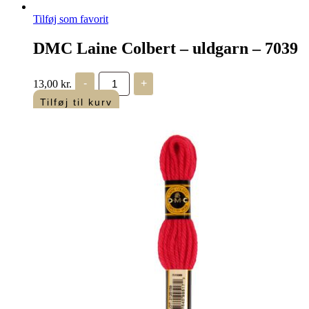
Tilføj som favorit
DMC Laine Colbert – uldgarn – 7039
DMC
13,00
kr.
-
+
Laine
Colbert
Tilføj til kurv
-
uldgarn
-
7039
antal