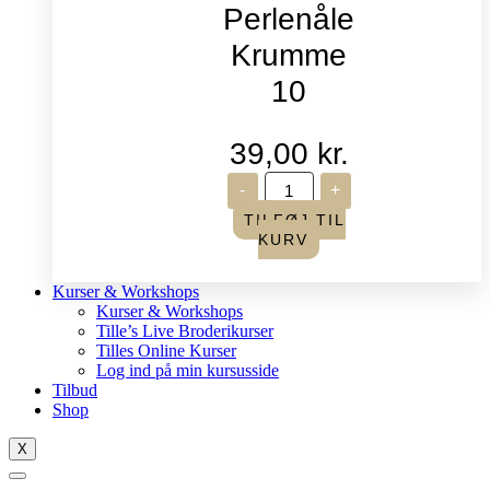
Perlenåle
Krumme
10
39,00
kr.
John
-
+
James
-
TILFØJ TIL
Perlenåle
KURV
Krumme
10
antal
Kurser & Workshops
Kurser & Workshops
Tille’s Live Broderikurser
Tilles Online Kurser
Log ind på min kursusside
Tilbud
Shop
X