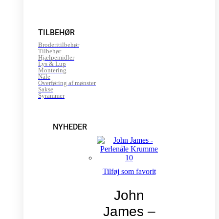
TILBEHØR
Broderitilbehør
Tilbehør
Hjælpemidler
Lys & Lup
Montering
Nåle
Overføring af mønster
Sakse
Syrammer
NYHEDER
Tilføj som favorit
John
James –