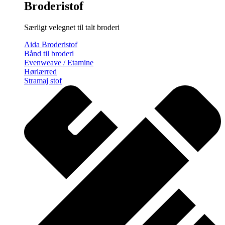
Broderistof
Særligt velegnet til talt broderi
Aida Broderistof
Bånd til broderi
Evenweave / Etamine
Hørlærred
Stramaj stof