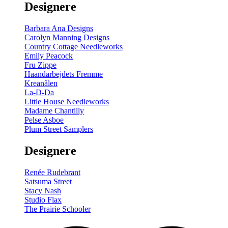
Designere
200
m
antal
Barbara Ana Designs
Carolyn Manning Designs
Country Cottage Needleworks
Emily Peacock
Fru Zippe
Haandarbejdets Fremme
Kreanålen
La-D-Da
Little House Needleworks
Madame Chantilly
Pelse Asboe
Plum Street Samplers
Designere
Renée Rudebrant
Satsuma Street
Stacy Nash
Studio Flax
The Prairie Schooler