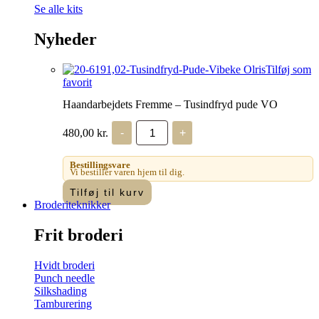
Se alle kits
Nyheder
Tilføj som
favorit
Haandarbejdets Fremme – Tusindfryd pude VO
Haandarbejdets
480,00
kr.
-
+
Fremme
-
Tusindfryd
Bestillingsvare
pude
Vi bestiller varen hjem til dig.
VO
Tilføj til kurv
antal
Broderiteknikker
Frit broderi
Hvidt broderi
Punch needle
Silkshading
Tamburering