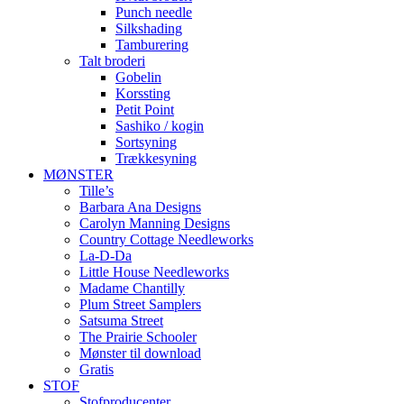
Punch needle
Silkshading
Tamburering
Talt broderi
Gobelin
Korssting
Petit Point
Sashiko / kogin
Sortsyning
Trækkesyning
MØNSTER
Tille’s
Barbara Ana Designs
Carolyn Manning Designs
Country Cottage Needleworks
La-D-Da
Little House Needleworks
Madame Chantilly
Plum Street Samplers
Satsuma Street
The Prairie Schooler
Mønster til download
Gratis
STOF
Stofproducenter