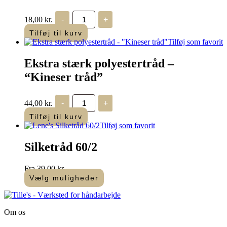
Gütermann
18,00
kr.
-
+
Ritråd
-
Tilføj til kurv
gul
Tilføj som favorit
-
200
Ekstra stærk polyestertråd –
m
antal
“Kineser tråd”
Ekstra
44,00
kr.
-
+
stærk
polyestertråd
Tilføj til kurv
-
Tilføj som favorit
"Kineser
tråd"
Silketråd 60/2
antal
Fra
39,00
kr.
Vælg muligheder
Dette
vare
har
Om os
flere
varianter.