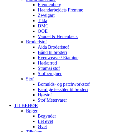
Freudenberg
Haandarbejdets Fremme
Zweigart
Tilda
DMC
OOE
Vaupel & Heilenbeck
Broderistof
Aida Broderistof
Bånd til broderi
Evenweave / Etamine
Hørlærred
Stramaj stof
Stofberegner
Stof
Bomulds- og patchworkstof
Færdige tekstiler til broderi
Hørstof
Stof Metervarer
TILBEHØR
Bøger
Begynder
Let øvet
Øvet
Tilbehør