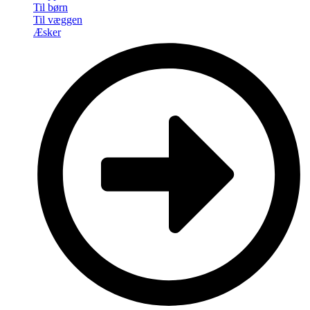
Til børn
Til væggen
Æsker