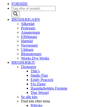
FORSIDE
Products
search
BRODERIGARN
Silketråd
Perlegarn
Amagergarn
Effektgarn
Hørtråd
Navnegarn
Uldgarn
Blomstergarn
Weeks Dye Works
BRODERIKIT
Designere
Tille’s
Studio Flax
Emily Peacock
Fru Zippe
Haandarbejdets Fremme
Tine Wessel
Se alle kits
Find kits efter tema
Billeder