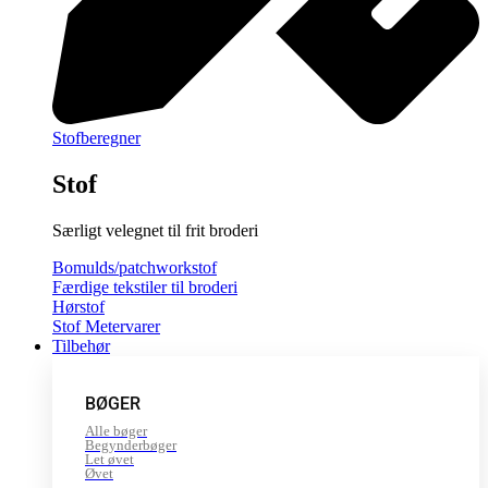
Stofberegner
Stof
Særligt velegnet til frit broderi
Bomulds/patchworkstof
Færdige tekstiler til broderi
Hørstof
Stof Metervarer
Tilbehør
BØGER
Alle bøger
Begynderbøger
Let øvet
Øvet