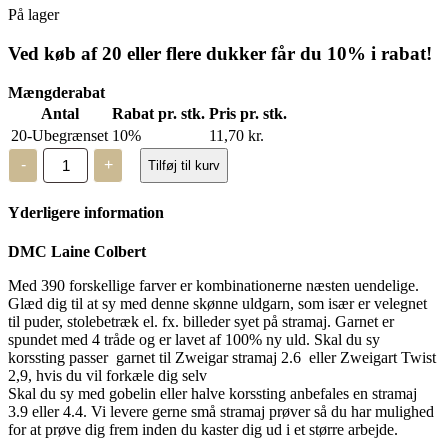
På lager
Ved køb af 20 eller flere dukker får du 10% i rabat!
Mængderabat
Antal
Rabat pr. stk.
Pris pr. stk.
20-Ubegrænset
10%
11,70
kr.
DMC
-
+
Tilføj til kurv
Laine
Colbert
-
Yderligere information
uldgarn
-
7038
DMC Laine Colbert
antal
Med 390 forskellige farver er kombinationerne næsten uendelige.
Glæd dig til at sy med denne skønne uldgarn, som især er velegnet
til puder, stolebetræk el. fx. billeder syet på stramaj. Garnet er
spundet med 4 tråde og er lavet af 100% ny uld. Skal du sy
korssting passer garnet til Zweigar stramaj 2.6 eller Zweigart Twist
2,9, hvis du vil forkæle dig selv
Skal du sy med gobelin eller halve korssting anbefales en stramaj
3.9 eller 4.4. Vi levere gerne små stramaj prøver så du har mulighed
for at prøve dig frem inden du kaster dig ud i et større arbejde.