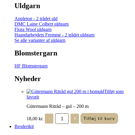
Uldgarn
Appleton - 2 trådet uld
DMC Laine Colbert uldgarn
Flora Wool uldgarn
Haandarbejdets Fremme - 2 trådet uldgarn
Se alle varianter af uldgarn
Blomstergarn
HF Blomstergarn
Nyheder
Tilføj som
favorit
Gütermann Ritråd – gul – 200 m
Gütermann
18,00
kr.
-
+
Tilføj til kurv
Ritråd
-
Broderikit
gul
-