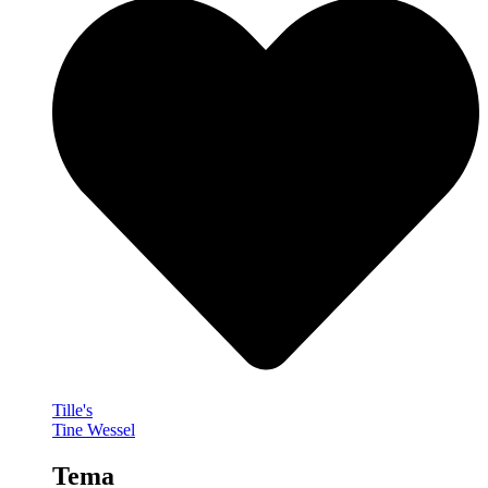
Tille's
Tine Wessel
Tema