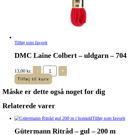
Tilføj som favorit
DMC Laine Colbert – uldgarn – 704
DMC
13,00
kr.
-
+
Laine
Colbert
Tilføj til kurv
-
uldgarn
Måske er dette også
noget for dig
-
704
antal
Relaterede varer
Tilføj som favorit
Gütermann Ritråd – gul – 200 m