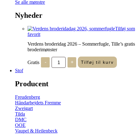
Se alle mønstre
Nyheder
Tilføj som
favorit
Verdens broderidag 2026 – Sommerfugle, Tille’s gratis
broderimønster
Verdens
Gratis
-
+
Tilføj til kurv
broderidag
2026
Stof
-
Sommerfugle,
Producent
Tille's
gratis
broderimønster
Freudenberg
antal
Håndarbejdets Fremme
Zweigart
Tilda
DMC
OOE
Vaupel & Heilenbeck