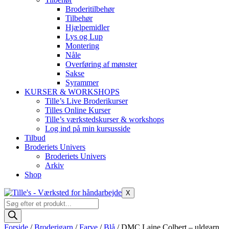
Broderitilbehør
Tilbehør
Hjælpemidler
Lys og Lup
Montering
Nåle
Overføring af mønster
Sakse
Syrammer
KURSER & WORKSHOPS
Tille’s Live Broderikurser
Tilles Online Kurser
Tille’s værkstedskurser & workshops
Log ind på min kursusside
Tilbud
Broderiets Univers
Broderiets Univers
Arkiv
Shop
X
Products
search
Forside
/
Broderigarn
/
Farve
/
Blå
/ DMC Laine Colbert – uldgarn