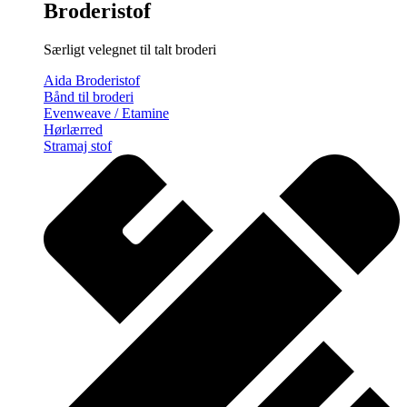
Broderistof
Særligt velegnet til talt broderi
Aida Broderistof
Bånd til broderi
Evenweave / Etamine
Hørlærred
Stramaj stof