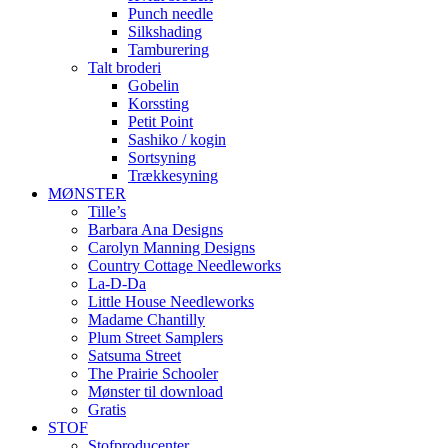
Punch needle
Silkshading
Tamburering
Talt broderi
Gobelin
Korssting
Petit Point
Sashiko / kogin
Sortsyning
Trækkesyning
MØNSTER
Tille’s
Barbara Ana Designs
Carolyn Manning Designs
Country Cottage Needleworks
La-D-Da
Little House Needleworks
Madame Chantilly
Plum Street Samplers
Satsuma Street
The Prairie Schooler
Mønster til download
Gratis
STOF
Stofproducenter