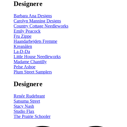
Designere
200
m
antal
Barbara Ana Designs
Carolyn Manning Designs
Country Cottage Needleworks
Emily Peacock
Fru Zippe
Haandarbejdets Fremme
Kreanålen
La-D-Da
Little House Needleworks
Madame Chantilly
Pelse Asboe
Plum Street Samplers
Designere
Renée Rudebrant
Satsuma Street
Stacy Nash
Studio Flax
The Prairie Schooler