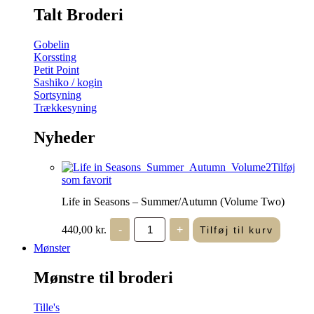
Talt Broderi
Gobelin
Korssting
Petit Point
Sashiko / kogin
Sortsyning
Trækkesyning
Nyheder
Tilføj
som favorit
Life in Seasons – Summer/Autumn (Volume Two)
Life
440,00
kr.
-
+
Tilføj til kurv
in
Seasons
Mønster
-
Summer/Autumn
Mønstre til broderi
(Volume
Two)
antal
Tille's