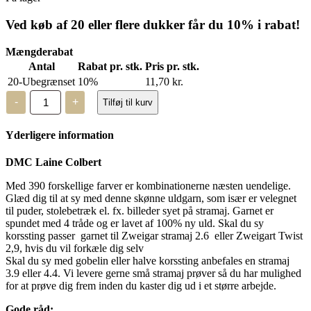
Ved køb af 20 eller flere dukker får du 10% i rabat!
Mængderabat
Antal
Rabat pr. stk.
Pris pr. stk.
20-Ubegrænset
10%
11,70
kr.
DMC
-
+
Tilføj til kurv
Laine
Colbert
-
Yderligere information
uldgarn
-
7179
DMC Laine Colbert
antal
Med 390 forskellige farver er kombinationerne næsten uendelige.
Glæd dig til at sy med denne skønne uldgarn, som især er velegnet
til puder, stolebetræk el. fx. billeder syet på stramaj. Garnet er
spundet med 4 tråde og er lavet af 100% ny uld. Skal du sy
korssting passer garnet til Zweigar stramaj 2.6 eller Zweigart Twist
2,9, hvis du vil forkæle dig selv
Skal du sy med gobelin eller halve korssting anbefales en stramaj
3.9 eller 4.4. Vi levere gerne små stramaj prøver så du har mulighed
for at prøve dig frem inden du kaster dig ud i et større arbejde.
Gode råd: