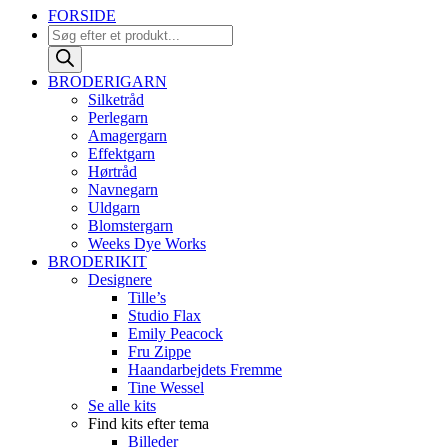
FORSIDE
Products
search
BRODERIGARN
Silketråd
Perlegarn
Amagergarn
Effektgarn
Hørtråd
Navnegarn
Uldgarn
Blomstergarn
Weeks Dye Works
BRODERIKIT
Designere
Tille’s
Studio Flax
Emily Peacock
Fru Zippe
Haandarbejdets Fremme
Tine Wessel
Se alle kits
Find kits efter tema
Billeder