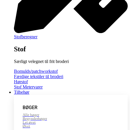
Stofberegner
Stof
Særligt velegnet til frit broderi
Bomulds/patchworkstof
Færdige tekstiler til broderi
Hørstof
Stof Metervarer
Tilbehør
BØGER
Alle bøger
Begynderbøger
Let øvet
Øvet