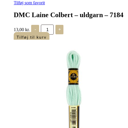
Tilføj som favorit
DMC Laine Colbert – uldgarn – 7184
DMC
13,00
kr.
-
+
Laine
Colbert
Tilføj til kurv
-
uldgarn
-
7184
antal