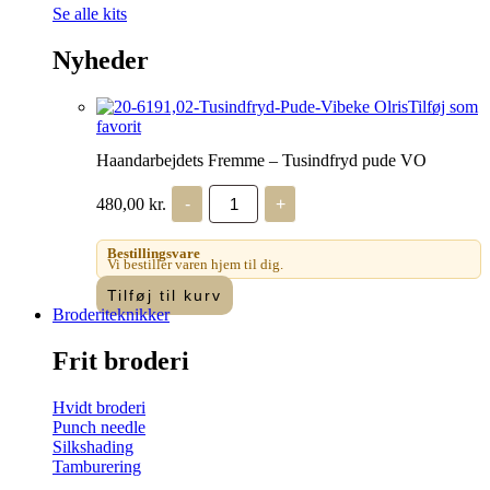
Se alle kits
Nyheder
Tilføj som
favorit
Haandarbejdets Fremme – Tusindfryd pude VO
Haandarbejdets
480,00
kr.
-
+
Fremme
-
Tusindfryd
Bestillingsvare
pude
Vi bestiller varen hjem til dig.
VO
Tilføj til kurv
antal
Broderiteknikker
Frit broderi
Hvidt broderi
Punch needle
Silkshading
Tamburering