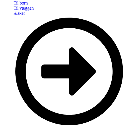
Til børn
Til væggen
Æsker