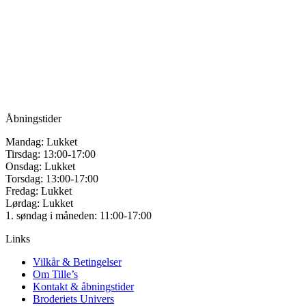
varianter.
Tille’s – Værksted
Mulighederne
for håndarbejde
kan
vælges
Vandmanden 12B
på
9200 Aalborg SV
varesiden
Tlf.: +45
81987264
Mail:
info@tilles.dk
CVR: 42501328
Åbningstider
Mandag: Lukket
Tirsdag: 13:00-17:00
Onsdag: Lukket
Torsdag: 13:00-17:00
Fredag: Lukket
Lørdag: Lukket
1. søndag i måneden: 11:00-17:00
Links
Vilkår & Betingelser
Om Tille’s
Kontakt & åbningstider
Broderiets Univers