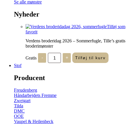
Se alle mønstre
Nyheder
Tilføj som
favorit
Verdens broderidag 2026 – Sommerfugle, Tille’s gratis
broderimønster
Verdens
Gratis
-
+
Tilføj til kurv
broderidag
2026
Stof
-
Sommerfugle,
Producent
Tille's
gratis
broderimønster
Freudenberg
antal
Håndarbejdets Fremme
Zweigart
Tilda
DMC
OOE
Vaupel & Heilenbeck