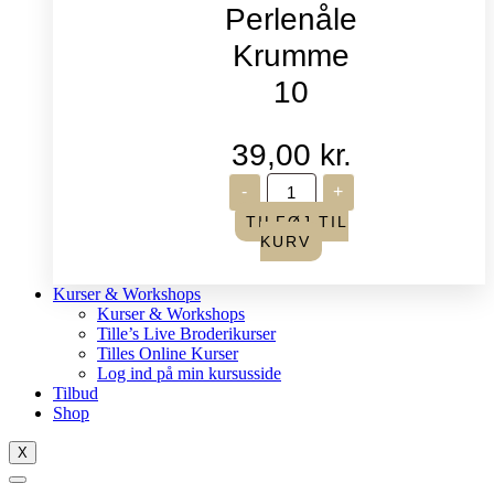
Perlenåle
Krumme
10
39,00
kr.
John
-
+
James
-
TILFØJ TIL
Perlenåle
KURV
Krumme
10
antal
Kurser & Workshops
Kurser & Workshops
Tille’s Live Broderikurser
Tilles Online Kurser
Log ind på min kursusside
Tilbud
Shop
X