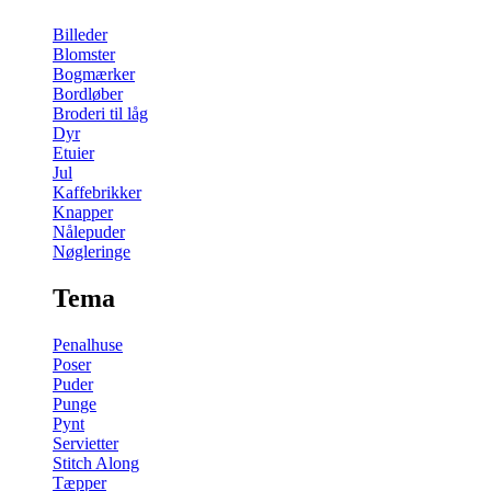
Billeder
Blomster
Bogmærker
Bordløber
Broderi til låg
Dyr
Etuier
Jul
Kaffebrikker
Knapper
Nålepuder
Nøgleringe
Tema
Penalhuse
Poser
Puder
Punge
Pynt
Servietter
Stitch Along
Tæpper