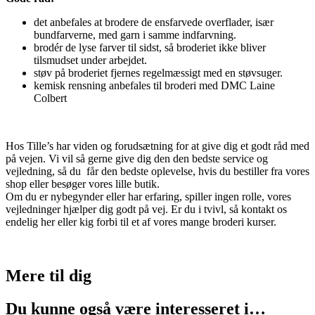
det anbefales at brodere de ensfarvede overflader, især
bundfarverne, med garn i samme indfarvning.
brodér de lyse farver til sidst, så broderiet ikke bliver
tilsmudset under arbejdet.
støv på broderiet fjernes regelmæssigt med en støvsuger.
kemisk rensning anbefales til broderi med DMC Laine
Colbert
Hos Tille’s har viden og forudsætning for at give dig et godt råd med
på vejen. Vi vil så gerne give dig den den bedste service og
vejledning, så du får den bedste oplevelse, hvis du bestiller fra vores
shop eller besøger vores lille butik.
Om du er nybegynder eller har erfaring, spiller ingen rolle, vores
vejledninger hjælper dig godt på vej. Er du i tvivl, så kontakt os
endelig her eller kig forbi til et af vores mange broderi kurser.
Mere til
dig
Du kunne også være interesseret i…