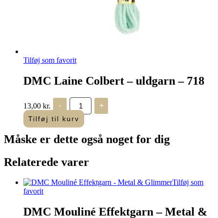
Tilføj som favorit
DMC Laine Colbert – uldgarn – 718
DMC
13,00
kr.
-
+
Laine
Colbert
Tilføj til kurv
-
uldgarn
Måske er dette også
noget for dig
-
718
antal
Relaterede varer
Tilføj som
favorit
DMC Mouliné Effektgarn – Metal &