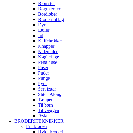
Blomster
Bogmærker
Bordløber
Broderi til låg
Dyr
Etuier
Jul
Kaffebrikker
Knapper
Nålepuder
Nøgleringe
Penalhuse
Poser
Puder
Punge
Pynt
Servietter
Stitch Along
Tæpper
Til børn
Til væggen
Æsker
BRODERITEKNIKKER
Frit broderi
Hvidt broderi