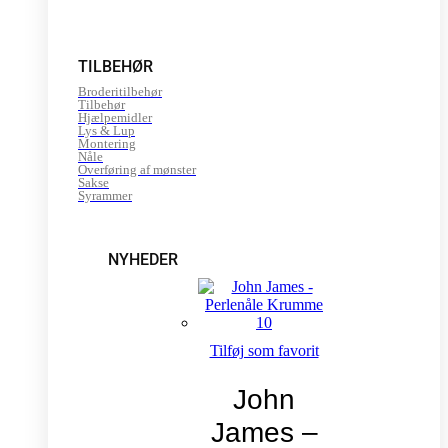
TILBEHØR
Broderitilbehør
Tilbehør
Hjælpemidler
Lys & Lup
Montering
Nåle
Overføring af mønster
Sakse
Syrammer
NYHEDER
Tilføj som favorit
John
James –