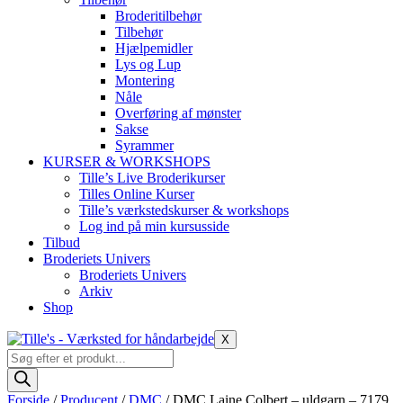
Broderitilbehør
Tilbehør
Hjælpemidler
Lys og Lup
Montering
Nåle
Overføring af mønster
Sakse
Syrammer
KURSER & WORKSHOPS
Tille’s Live Broderikurser
Tilles Online Kurser
Tille’s værkstedskurser & workshops
Log ind på min kursusside
Tilbud
Broderiets Univers
Broderiets Univers
Arkiv
Shop
X
Products
search
Forside
/
Producent
/
DMC
/ DMC Laine Colbert – uldgarn – 7179