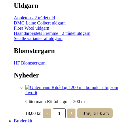
Uldgarn
Appleton - 2 trådet uld
DMC Laine Colbert uldgarn
Flora Wool uldgarn
Haandarbejdets Fremme - 2 trådet uldgarn
Se alle varianter af uldgarn
Blomstergarn
HF Blomstergarn
Nyheder
Tilføj som
favorit
Gütermann Ritråd – gul – 200 m
Gütermann
18,00
kr.
-
+
Tilføj til kurv
Ritråd
-
Broderikit
gul
-