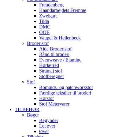
Freudenberg
Haandarbejdets Fremme
Zweigart
Tilda
DMC
OOE
Vaupel & Heilenbeck
Broderistof
Aida Broderistof
Bånd til broderi
Evenweave / Etamine
Hørlærred
Stramaj stof
Stofberegner
Stof
Bomulds- og patchworkstof
Færdige tekstiler til broderi
Hørstof
Stof Metervarer
TILBEHØR
Bøger
Begynder
Let øvet
Øvet
Tilbehør