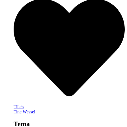
Tille's
Tine Wessel
Tema