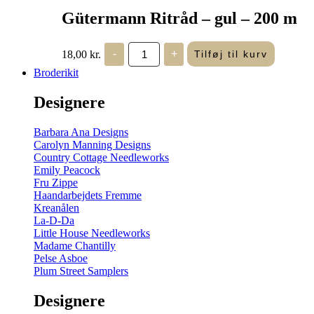
Gütermann Ritråd – gul – 200 m
Gütermann
18,00
kr.
-
+
Tilføj til kurv
Ritråd
-
Broderikit
gul
-
Designere
200
m
antal
Barbara Ana Designs
Carolyn Manning Designs
Country Cottage Needleworks
Emily Peacock
Fru Zippe
Haandarbejdets Fremme
Kreanålen
La-D-Da
Little House Needleworks
Madame Chantilly
Pelse Asboe
Plum Street Samplers
Designere