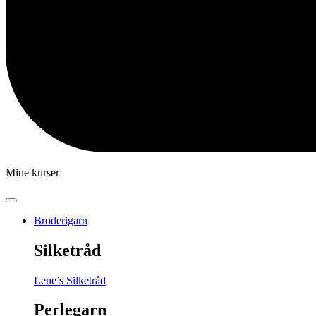
Mine kurser
Broderigarn
Silketråd
Lene’s Silketråd
Perlegarn