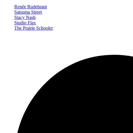
Renée Rudebrant
Satsuma Street
Stacy Nash
Studio Flax
The Prairie Schooler