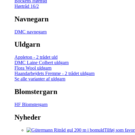
Bockens Hørtråd
Hørtråd 16/2
Navnegarn
DMC navnegarn
Uldgarn
Appleton - 2 trådet uld
DMC Laine Colbert uldgarn
Flora Wool uldgarn
Haandarbejdets Fremme - 2 trådet uldgarn
Se alle varianter af uldgarn
Blomstergarn
HF Blomstergarn
Nyheder
Tilføj som favor