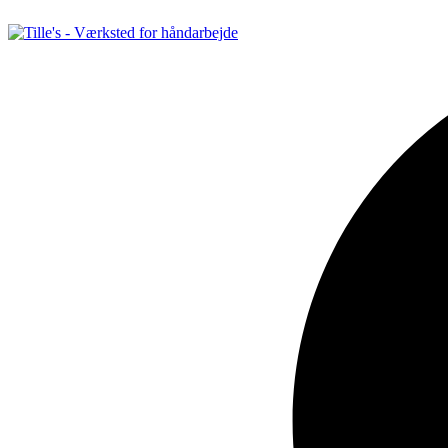
Videre
til
indhold