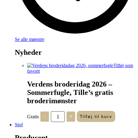
Se alle mønstre
Nyheder
Tilføj som
favorit
Verdens broderidag 2026 –
Sommerfugle, Tille’s gratis
broderimønster
Verdens
Gratis
-
+
Tilføj til kurv
broderidag
2026
Stof
-
Sommerfugle,
Producent
Tille's