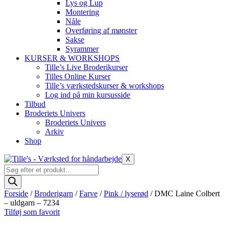
Lys og Lup
Montering
Nåle
Overføring af mønster
Sakse
Syrammer
KURSER & WORKSHOPS
Tille’s Live Broderikurser
Tilles Online Kurser
Tille’s værkstedskurser & workshops
Log ind på min kursusside
Tilbud
Broderiets Univers
Broderiets Univers
Arkiv
Shop
X
Products
search
Forside
/
Broderigarn
/
Farve
/
Pink / lyserød
/ DMC Laine Colbert
– uldgarn – 7234
Tilføj som favorit