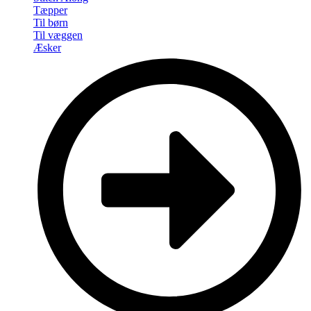
Tæpper
Til børn
Til væggen
Æsker