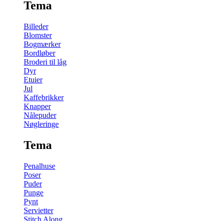
Tema
Billeder
Blomster
Bogmærker
Bordløber
Broderi til låg
Dyr
Etuier
Jul
Kaffebrikker
Knapper
Nålepuder
Nøgleringe
Tema
Penalhuse
Poser
Puder
Punge
Pynt
Servietter
Stitch Along