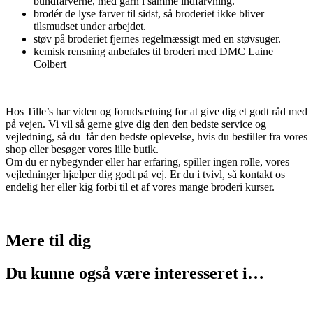
bundfarverne, med garn i samme indfarvning.
brodér de lyse farver til sidst, så broderiet ikke bliver
tilsmudset under arbejdet.
støv på broderiet fjernes regelmæssigt med en støvsuger.
kemisk rensning anbefales til broderi med DMC Laine
Colbert
Hos Tille’s har viden og forudsætning for at give dig et godt råd med
på vejen. Vi vil så gerne give dig den den bedste service og
vejledning, så du får den bedste oplevelse, hvis du bestiller fra vores
shop eller besøger vores lille butik.
Om du er nybegynder eller har erfaring, spiller ingen rolle, vores
vejledninger hjælper dig godt på vej. Er du i tvivl, så kontakt os
endelig her eller kig forbi til et af vores mange broderi kurser.
Mere til
dig
Du kunne også være interesseret i…