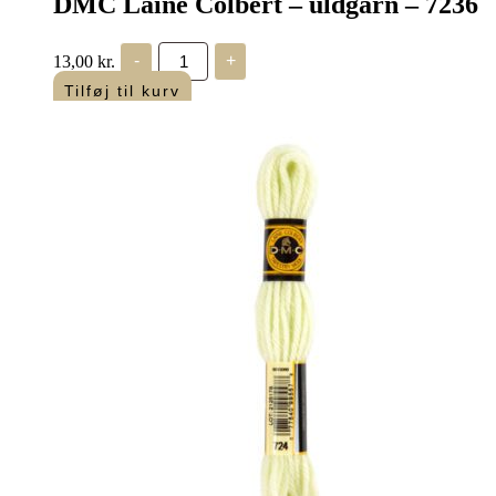
DMC Laine Colbert – uldgarn – 7236
DMC
13,00
kr.
-
+
Laine
Colbert
Tilføj til kurv
-
uldgarn
-
7236
antal