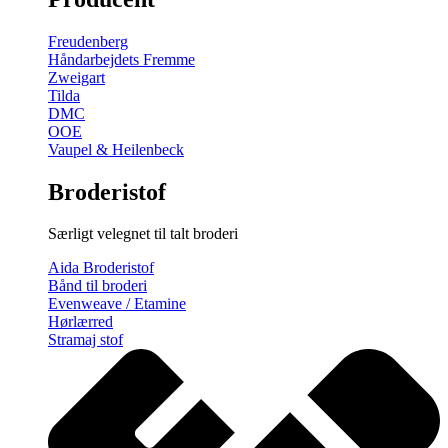
gratis
broderimønster
Freudenberg
antal
Håndarbejdets Fremme
Zweigart
Tilda
DMC
OOE
Vaupel & Heilenbeck
Broderistof
Særligt velegnet til talt broderi
Aida Broderistof
Bånd til broderi
Evenweave / Etamine
Hørlærred
Stramaj stof