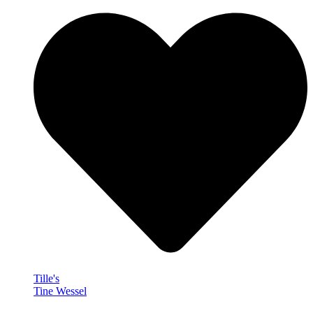
Tille's
Tine Wessel