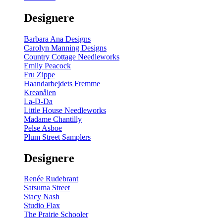
gul
-
Designere
200
m
antal
Barbara Ana Designs
Carolyn Manning Designs
Country Cottage Needleworks
Emily Peacock
Fru Zippe
Haandarbejdets Fremme
Kreanålen
La-D-Da
Little House Needleworks
Madame Chantilly
Pelse Asboe
Plum Street Samplers
Designere
Renée Rudebrant
Satsuma Street
Stacy Nash
Studio Flax
The Prairie Schooler