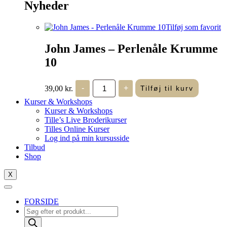
Nyheder
Tilføj som favorit
John James – Perlenåle Krumme
10
John
39,00
kr.
-
+
Tilføj til kurv
James
-
Kurser & Workshops
Perlenåle
Kurser & Workshops
Krumme
Tille’s Live Broderikurser
10
Tilles Online Kurser
antal
Log ind på min kursusside
Tilbud
Shop
X
FORSIDE
Products
search