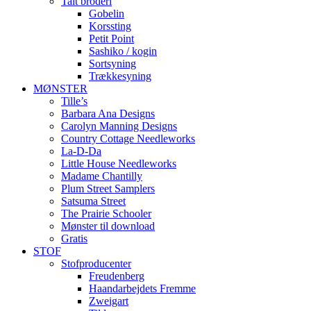
Talt broderi
Gobelin
Korssting
Petit Point
Sashiko / kogin
Sortsyning
Trækkesyning
MØNSTER
Tille’s
Barbara Ana Designs
Carolyn Manning Designs
Country Cottage Needleworks
La-D-Da
Little House Needleworks
Madame Chantilly
Plum Street Samplers
Satsuma Street
The Prairie Schooler
Mønster til download
Gratis
STOF
Stofproducenter
Freudenberg
Haandarbejdets Fremme
Zweigart