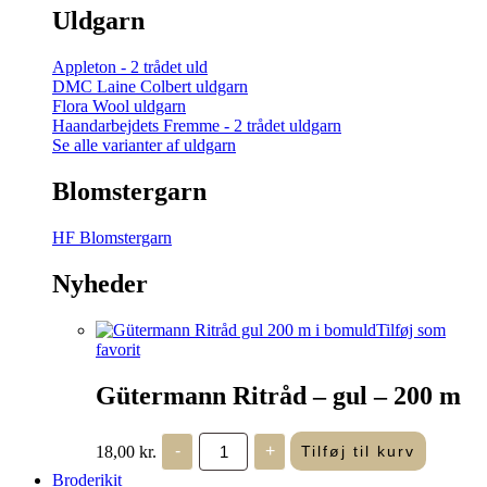
Uldgarn
Appleton - 2 trådet uld
DMC Laine Colbert uldgarn
Flora Wool uldgarn
Haandarbejdets Fremme - 2 trådet uldgarn
Se alle varianter af uldgarn
Blomstergarn
HF Blomstergarn
Nyheder
Tilføj som
favorit
Gütermann Ritråd – gul – 200 m
Gütermann
18,00
kr.
-
+
Tilføj til kurv
Ritråd
-
Broderikit