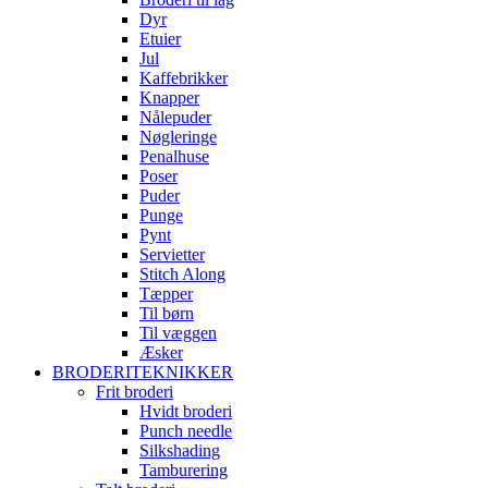
Dyr
Etuier
Jul
Kaffebrikker
Knapper
Nålepuder
Nøgleringe
Penalhuse
Poser
Puder
Punge
Pynt
Servietter
Stitch Along
Tæpper
Til børn
Til væggen
Æsker
BRODERITEKNIKKER
Frit broderi
Hvidt broderi
Punch needle
Silkshading
Tamburering