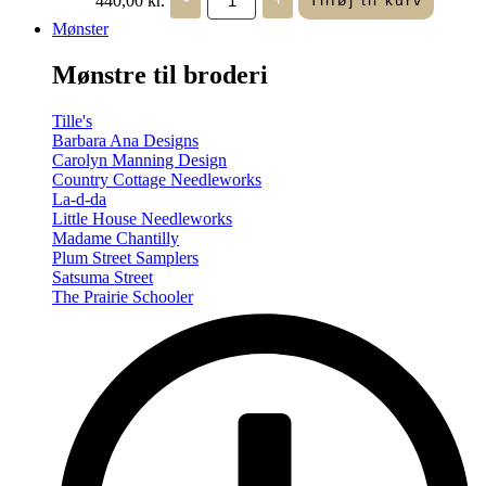
Tilføj til kurv
in
Seasons
Mønster
-
Summer/Autumn
Mønstre til broderi
(Volume
Two)
antal
Tille's
Barbara Ana Designs
Carolyn Manning Design
Country Cottage Needleworks
La-d-da
Little House Needleworks
Madame Chantilly
Plum Street Samplers
Satsuma Street
The Prairie Schooler