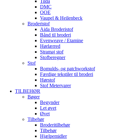
Tilda
DMC
OOE
Vaupel & Heilenbeck
Broderistof
Aida Broderistof
Bånd til broderi
Evenweave / Etamine
Hørlærred
Stramaj stof
Stofberegner
Stof
Bomulds- og patchworkstof
Færdige tekstiler til broderi
Hørstof
Stof Metervarer
TILBEHØR
Bøger
Begynder
Let øvet
Øvet
Tilbehør
Broderitilbehør
Tilbehør
Hjælpemidler