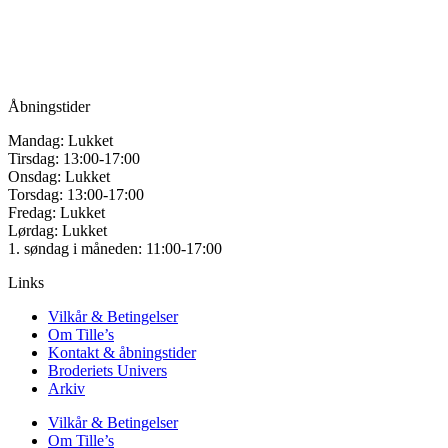
Vandmanden 12B
på
9200 Aalborg SV
varesiden
Tlf.: +45
81987264
Mail:
info@tilles.dk
CVR: 42501328
Åbningstider
Mandag: Lukket
Tirsdag: 13:00-17:00
Onsdag: Lukket
Torsdag: 13:00-17:00
Fredag: Lukket
Lørdag: Lukket
1. søndag i måneden: 11:00-17:00
Links
Vilkår & Betingelser
Om Tille’s
Kontakt & åbningstider
Broderiets Univers
Arkiv
Vilkår & Betingelser
Om Tille’s