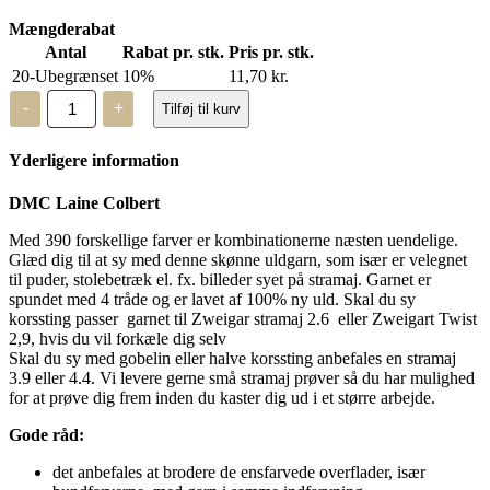
Mængderabat
Antal
Rabat pr. stk.
Pris pr. stk.
20-Ubegrænset
10%
11,70
kr.
DMC
-
+
Tilføj til kurv
Laine
Colbert
-
Yderligere information
uldgarn
-
7234
DMC Laine Colbert
antal
Med 390 forskellige farver er kombinationerne næsten uendelige.
Glæd dig til at sy med denne skønne uldgarn, som især er velegnet
til puder, stolebetræk el. fx. billeder syet på stramaj. Garnet er
spundet med 4 tråde og er lavet af 100% ny uld. Skal du sy
korssting passer garnet til Zweigar stramaj 2.6 eller Zweigart Twist
2,9, hvis du vil forkæle dig selv
Skal du sy med gobelin eller halve korssting anbefales en stramaj
3.9 eller 4.4. Vi levere gerne små stramaj prøver så du har mulighed
for at prøve dig frem inden du kaster dig ud i et større arbejde.
Gode råd:
det anbefales at brodere de ensfarvede overflader, især