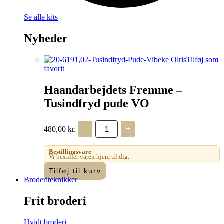
Se alle kits
Nyheder
Tilføj som
favorit
Haandarbejdets Fremme –
Tusindfryd pude VO
Haandarbejdets
480,00
kr.
-
+
Fremme
-
Tusindfryd
Bestillingsvare
pude
Vi bestiller varen hjem til dig.
VO
Tilføj til kurv
antal
Broderiteknikker
Frit broderi
Hvidt broderi