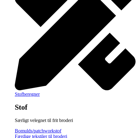
Stofberegner
Stof
Særligt velegnet til frit broderi
Bomulds/patchworkstof
Færdige tekstiler til broderi