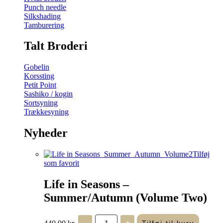
Punch needle
Silkshading
Tamburering
Talt Broderi
Gobelin
Korssting
Petit Point
Sashiko / kogin
Sortsyning
Trækkesyning
Nyheder
Tilføj
som favorit
Life in Seasons –
Summer/Autumn (Volume Two)
Life
440,00
kr.
-
+