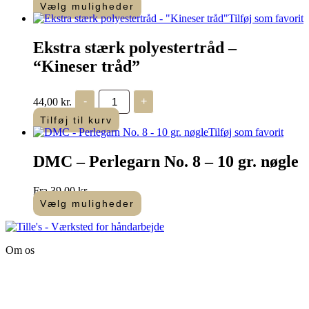
Vælg muligheder
Dette
Tilføj som favorit
vare
har
Ekstra stærk polyestertråd –
flere
“Kineser tråd”
varianter.
Mulighederne
kan
Ekstra
44,00
kr.
-
+
vælges
stærk
polyestertråd
på
Tilføj til kurv
-
varesiden
Tilføj som favorit
"Kineser
tråd"
DMC – Perlegarn No. 8 – 10 gr. nøgle
antal
Fra
39,00
kr.
Vælg muligheder
Dette
vare
har
Om os
flere
varianter.
Tille’s – Værksted
Mulighederne
for håndarbejde
kan
vælges