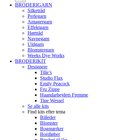
BRODERIGARN
Silketråd
Perlegarn
Amagergarn
Effektgarn
Hørtråd
Navnegarn
Uldgarn
Blomstergarn
Weeks Dye Works
BRODERIKIT
Designere
Tille’s
Studio Flax
Emily Peacock
Fru Zippe
Haandarbejdets Fremme
Tine Wessel
Se alle kits
Find kits efter tema
Billeder
Blomster
Bogmærker
Bordløber
Broderi til låg