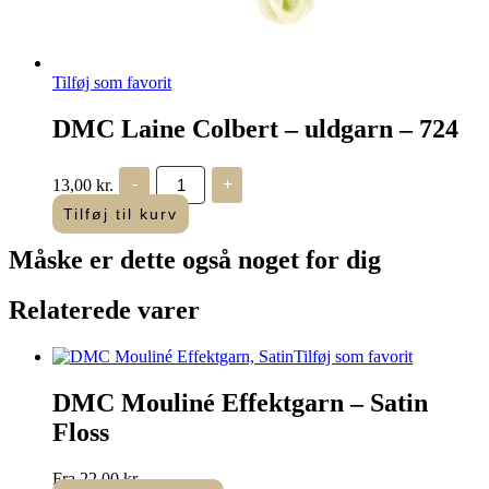
Tilføj som favorit
DMC Laine Colbert – uldgarn – 724
DMC
13,00
kr.
-
+
Laine
Colbert
Tilføj til kurv
-
uldgarn
Måske er dette også
noget for dig
-
724
antal
Relaterede varer
Tilføj som favorit
DMC Mouliné Effektgarn – Satin
Floss
Fra
22,00
kr.