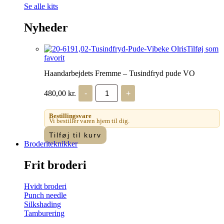
Se alle kits
Nyheder
Tilføj som
favorit
Haandarbejdets Fremme – Tusindfryd pude VO
Haandarbejdets
480,00
kr.
-
+
Fremme
-
Tusindfryd
Bestillingsvare
pude
Vi bestiller varen hjem til dig.
VO
Tilføj til kurv
antal
Broderiteknikker
Frit broderi
Hvidt broderi
Punch needle
Silkshading
Tamburering