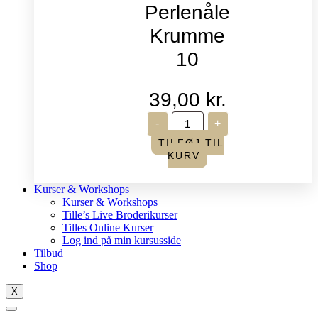
Perlenåle
Krumme
10
39,00
kr.
John
-
+
James
-
TILFØJ TIL
Perlenåle
KURV
Krumme
10
antal
Kurser & Workshops
Kurser & Workshops
Tille’s Live Broderikurser
Tilles Online Kurser
Log ind på min kursusside
Tilbud
Shop
X