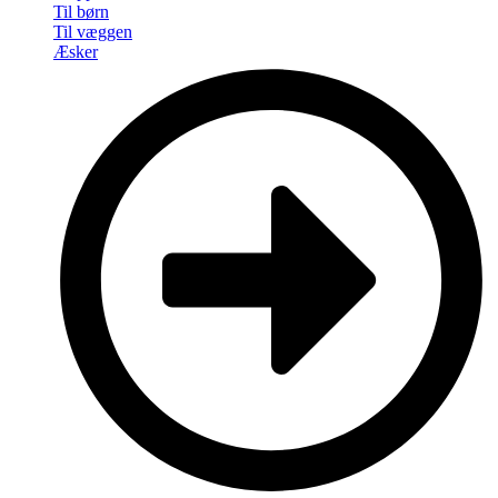
Til børn
Til væggen
Æsker