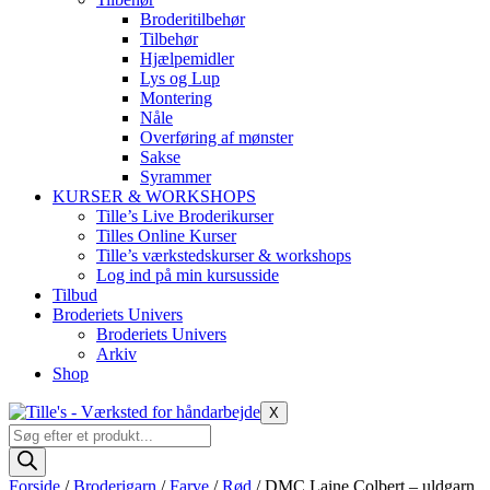
Broderitilbehør
Tilbehør
Hjælpemidler
Lys og Lup
Montering
Nåle
Overføring af mønster
Sakse
Syrammer
KURSER & WORKSHOPS
Tille’s Live Broderikurser
Tilles Online Kurser
Tille’s værkstedskurser & workshops
Log ind på min kursusside
Tilbud
Broderiets Univers
Broderiets Univers
Arkiv
Shop
X
Products
search
Forside
/
Broderigarn
/
Farve
/
Rød
/ DMC Laine Colbert – uldgarn