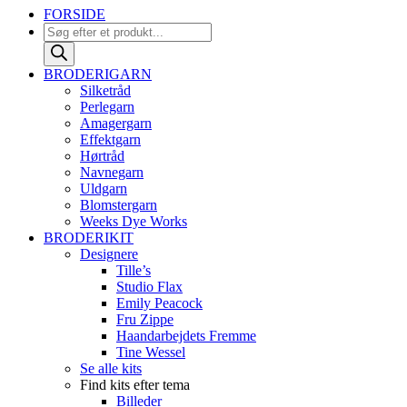
FORSIDE
Products
search
BRODERIGARN
Silketråd
Perlegarn
Amagergarn
Effektgarn
Hørtråd
Navnegarn
Uldgarn
Blomstergarn
Weeks Dye Works
BRODERIKIT
Designere
Tille’s
Studio Flax
Emily Peacock
Fru Zippe
Haandarbejdets Fremme
Tine Wessel
Se alle kits
Find kits efter tema
Billeder