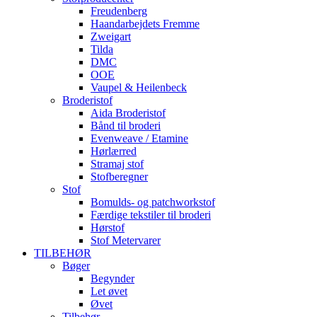
Freudenberg
Haandarbejdets Fremme
Zweigart
Tilda
DMC
OOE
Vaupel & Heilenbeck
Broderistof
Aida Broderistof
Bånd til broderi
Evenweave / Etamine
Hørlærred
Stramaj stof
Stofberegner
Stof
Bomulds- og patchworkstof
Færdige tekstiler til broderi
Hørstof
Stof Metervarer
TILBEHØR
Bøger
Begynder
Let øvet
Øvet
Tilbehør