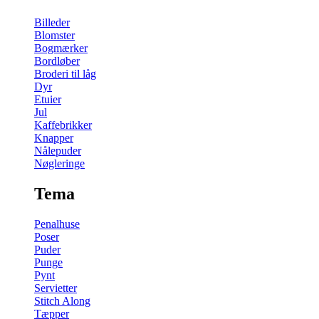
Billeder
Blomster
Bogmærker
Bordløber
Broderi til låg
Dyr
Etuier
Jul
Kaffebrikker
Knapper
Nålepuder
Nøgleringe
Tema
Penalhuse
Poser
Puder
Punge
Pynt
Servietter
Stitch Along
Tæpper