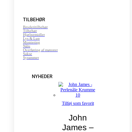
TILBEHØR
Broderitilbehør
Tilbehør
Hjælpemidler
Lys & Lup
Montering
Nåle
Overføring af mønster
Sakse
Syrammer
NYHEDER
Tilføj som favorit
John
James –