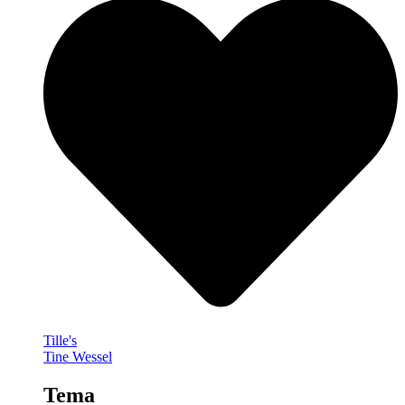
Tille's
Tine Wessel
Tema