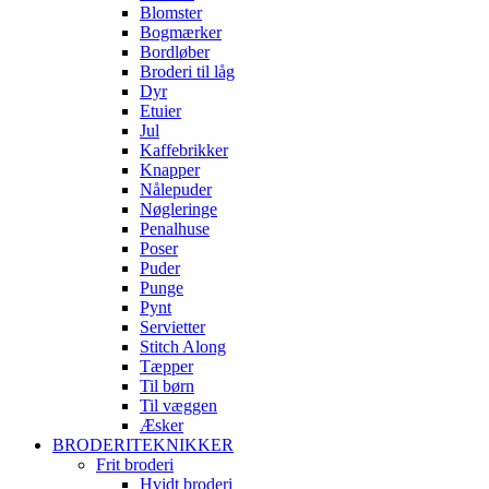
Blomster
Bogmærker
Bordløber
Broderi til låg
Dyr
Etuier
Jul
Kaffebrikker
Knapper
Nålepuder
Nøgleringe
Penalhuse
Poser
Puder
Punge
Pynt
Servietter
Stitch Along
Tæpper
Til børn
Til væggen
Æsker
BRODERITEKNIKKER
Frit broderi
Hvidt broderi