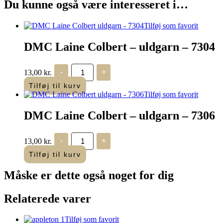
Du kunne også være interesseret i…
Tilføj som favorit
DMC Laine Colbert – uldgarn – 7304
DMC
13,00
kr.
-
+
Laine
Colbert
Tilføj til kurv
-
Tilføj som favorit
uldgarn
-
DMC Laine Colbert – uldgarn – 7306
7304
antal
DMC
13,00
kr.
-
+
Laine
Colbert
Tilføj til kurv
-
uldgarn
Måske er dette også
noget for dig
-
7306
antal
Relaterede varer
Tilføj som favorit