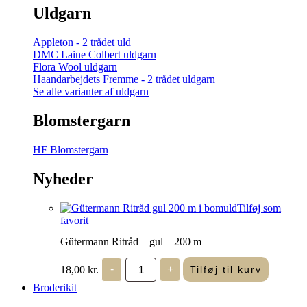
Uldgarn
Appleton - 2 trådet uld
DMC Laine Colbert uldgarn
Flora Wool uldgarn
Haandarbejdets Fremme - 2 trådet uldgarn
Se alle varianter af uldgarn
Blomstergarn
HF Blomstergarn
Nyheder
Tilføj som
favorit
Gütermann Ritråd – gul – 200 m
Gütermann
18,00
kr.
-
+
Tilføj til kurv
Ritråd
-
Broderikit
gul
-