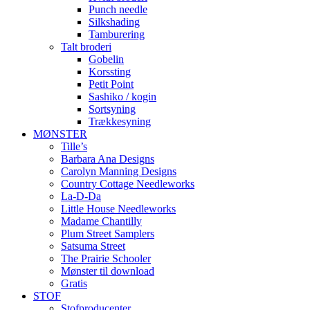
Punch needle
Silkshading
Tamburering
Talt broderi
Gobelin
Korssting
Petit Point
Sashiko / kogin
Sortsyning
Trækkesyning
MØNSTER
Tille’s
Barbara Ana Designs
Carolyn Manning Designs
Country Cottage Needleworks
La-D-Da
Little House Needleworks
Madame Chantilly
Plum Street Samplers
Satsuma Street
The Prairie Schooler
Mønster til download
Gratis
STOF
Stofproducenter