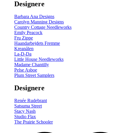
Designere
200
m
antal
Barbara Ana Designs
Carolyn Manning Designs
Country Cottage Needleworks
Emily Peacock
Fru Zippe
Haandarbejdets Fremme
Kreanålen
La-D-Da
Little House Needleworks
Madame Chantilly
Pelse Asboe
Plum Street Samplers
Designere
Renée Rudebrant
Satsuma Street
Stacy Nash
Studio Flax
The Prairie Schooler