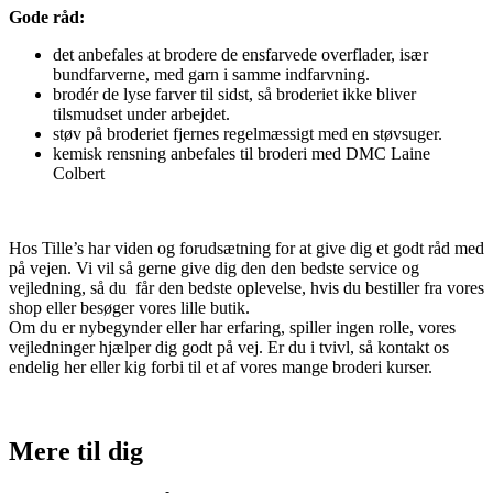
Gode råd:
det anbefales at brodere de ensfarvede overflader, især
bundfarverne, med garn i samme indfarvning.
brodér de lyse farver til sidst, så broderiet ikke bliver
tilsmudset under arbejdet.
støv på broderiet fjernes regelmæssigt med en støvsuger.
kemisk rensning anbefales til broderi med DMC Laine
Colbert
Hos Tille’s har viden og forudsætning for at give dig et godt råd med
på vejen. Vi vil så gerne give dig den den bedste service og
vejledning, så du får den bedste oplevelse, hvis du bestiller fra vores
shop eller besøger vores lille butik.
Om du er nybegynder eller har erfaring, spiller ingen rolle, vores
vejledninger hjælper dig godt på vej. Er du i tvivl, så kontakt os
endelig her eller kig forbi til et af vores mange broderi kurser.
Mere til
dig