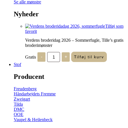
Se alle mønstre
Nyheder
Tilføj som
favorit
Verdens broderidag 2026 – Sommerfugle, Tille’s gratis
broderimønster
Verdens
Gratis
-
+
Tilføj til kurv
broderidag
2026
Stof
-
Sommerfugle,
Producent
Tille's
gratis
broderimønster
Freudenberg
antal
Håndarbejdets Fremme
Zweigart
Tilda
DMC
OOE
Vaupel & Heilenbeck