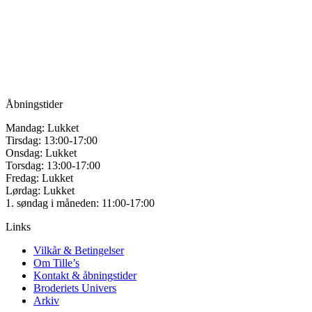
for håndarbejde
kan
vælges
Vandmanden 12B
på
9200 Aalborg SV
varesiden
Tlf.: +45
81987264
Mail:
info@tilles.dk
CVR: 42501328
Åbningstider
Mandag: Lukket
Tirsdag: 13:00-17:00
Onsdag: Lukket
Torsdag: 13:00-17:00
Fredag: Lukket
Lørdag: Lukket
1. søndag i måneden: 11:00-17:00
Links
Vilkår & Betingelser
Om Tille’s
Kontakt & åbningstider
Broderiets Univers
Arkiv