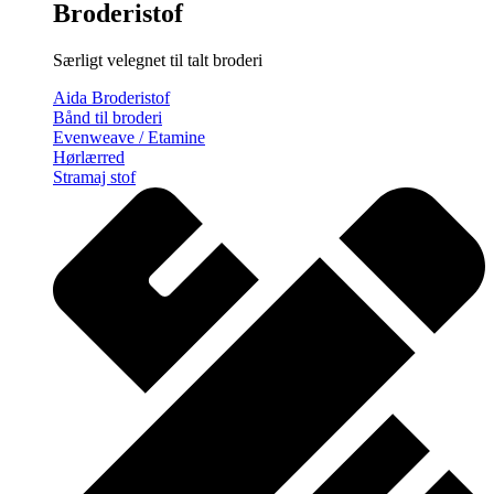
Broderistof
Særligt velegnet til talt broderi
Aida Broderistof
Bånd til broderi
Evenweave / Etamine
Hørlærred
Stramaj stof