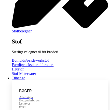
Stofberegner
Stof
Særligt velegnet til frit broderi
Bomulds/patchworkstof
Færdige tekstiler til broderi
Hørstof
Stof Metervarer
Tilbehør
BØGER
Alle bøger
Begynderbøger
Let øvet
Øvet