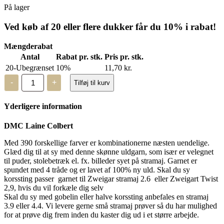
På lager
Ved køb af 20 eller flere dukker får du 10% i rabat!
Mængderabat
Antal
Rabat pr. stk.
Pris pr. stk.
20-Ubegrænset
10%
11,70
kr.
DMC
-
+
Tilføj til kurv
Laine
Colbert
-
Yderligere information
uldgarn
-
7303
DMC Laine Colbert
antal
Med 390 forskellige farver er kombinationerne næsten uendelige.
Glæd dig til at sy med denne skønne uldgarn, som især er velegnet
til puder, stolebetræk el. fx. billeder syet på stramaj. Garnet er
spundet med 4 tråde og er lavet af 100% ny uld. Skal du sy
korssting passer garnet til Zweigar stramaj 2.6 eller Zweigart Twist
2,9, hvis du vil forkæle dig selv
Skal du sy med gobelin eller halve korssting anbefales en stramaj
3.9 eller 4.4. Vi levere gerne små stramaj prøver så du har mulighed
for at prøve dig frem inden du kaster dig ud i et større arbejde.