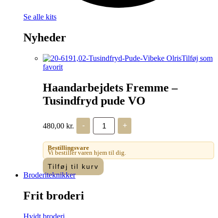
Se alle kits
Nyheder
Tilføj som
favorit
Haandarbejdets Fremme –
Tusindfryd pude VO
Haandarbejdets
480,00
kr.
-
+
Fremme
-
Tusindfryd
Bestillingsvare
pude
Vi bestiller varen hjem til dig.
VO
Tilføj til kurv
antal
Broderiteknikker
Frit broderi
Hvidt broderi