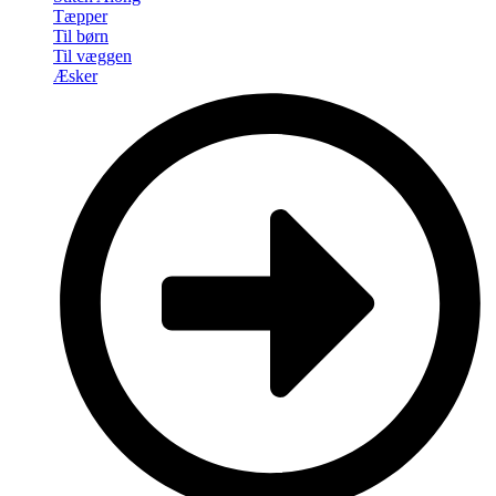
Tæpper
Til børn
Til væggen
Æsker