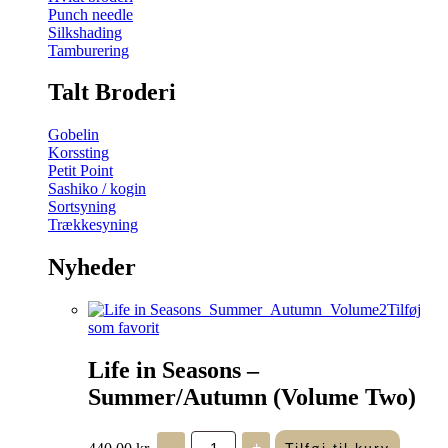
Punch needle
Silkshading
Tamburering
Talt Broderi
Gobelin
Korssting
Petit Point
Sashiko / kogin
Sortsyning
Trækkesyning
Nyheder
Tilføj
som favorit
Life in Seasons –
Summer/Autumn (Volume Two)
Life
440,00
kr.
-
+