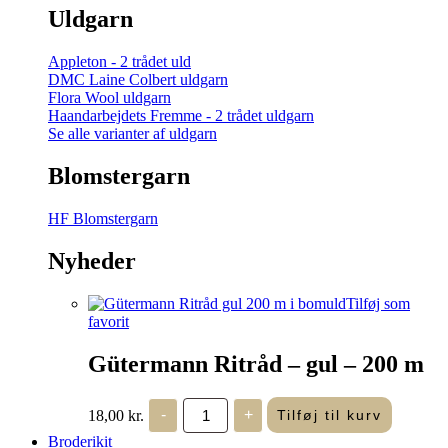
Uldgarn
Appleton - 2 trådet uld
DMC Laine Colbert uldgarn
Flora Wool uldgarn
Haandarbejdets Fremme - 2 trådet uldgarn
Se alle varianter af uldgarn
Blomstergarn
HF Blomstergarn
Nyheder
Tilføj som
favorit
Gütermann Ritråd – gul – 200 m
Gütermann
18,00
kr.
-
+
Tilføj til kurv
Ritråd
-
Broderikit