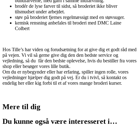
bundfarverne, med garn i samme indfarvning.
brodér de lyse farver til sidst, så broderiet ikke bliver
tilsmudset under arbejdet.
støv på broderiet fjernes regelmæssigt med en støvsuger.
kemisk rensning anbefales til broderi med DMC Laine
Colbert
Hos Tille’s har viden og forudsætning for at give dig et godt råd med
på vejen. Vi vil så gerne give dig den den bedste service og
vejledning, så du får den bedste oplevelse, hvis du bestiller fra vores
shop eller besøger vores lille butik.
Om du er nybegynder eller har erfaring, spiller ingen rolle, vores
vejledninger hjælper dig godt på vej. Er du i tvivl, så kontakt os
endelig her eller kig forbi til et af vores mange broderi kurser.
Mere til
dig
Du kunne også være interesseret i…