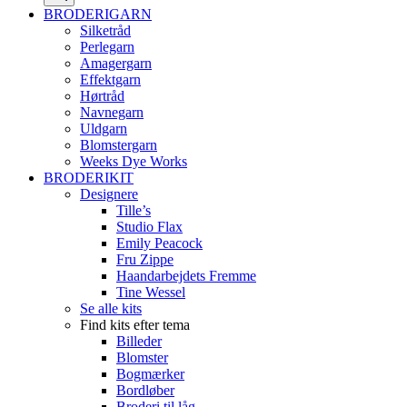
BRODERIGARN
Silketråd
Perlegarn
Amagergarn
Effektgarn
Hørtråd
Navnegarn
Uldgarn
Blomstergarn
Weeks Dye Works
BRODERIKIT
Designere
Tille’s
Studio Flax
Emily Peacock
Fru Zippe
Haandarbejdets Fremme
Tine Wessel
Se alle kits
Find kits efter tema
Billeder
Blomster
Bogmærker
Bordløber
Broderi til låg