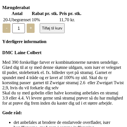
Mængderabat
Antal
Rabat pr. stk.
Pris pr. stk.
20-Ubegrænset
10%
11,70
kr.
DMC
-
+
Tilføj til kurv
Laine
Colbert
-
Yderligere information
uldgarn
-
7367
DMC Laine Colbert
antal
Med 390 forskellige farver er kombinationerne næsten uendelige.
Glæd dig til at sy med denne skønne uldgarn, som især er velegnet
til puder, stolebetræk el. fx. billeder syet på stramaj. Garnet er
spundet med 4 tråde og er lavet af 100% ny uld. Skal du sy
korssting passer garnet til Zweigar stramaj 2.6 eller Zweigart Twist
2,9, hvis du vil forkæle dig selv
Skal du sy med gobelin eller halve korssting anbefales en stramaj
3.9 eller 4.4. Vi levere gerne små stramaj prøver så du har mulighed
for at prøve dig frem inden du kaster dig ud i et større arbejde.
Gode råd:
det anbefales at brodere de ensfarvede overflader, især