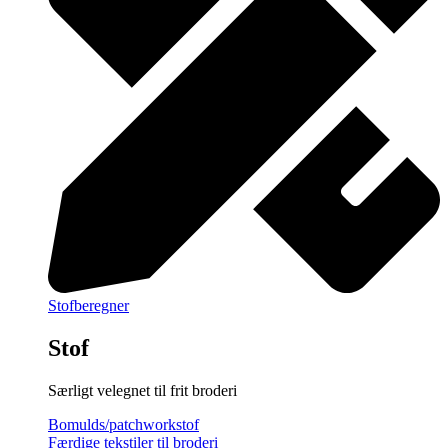
Stofberegner
Stof
Særligt velegnet til frit broderi
Bomulds/patchworkstof
Færdige tekstiler til broderi