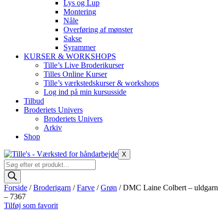
Lys og Lup
Montering
Nåle
Overføring af mønster
Sakse
Syrammer
KURSER & WORKSHOPS
Tille’s Live Broderikurser
Tilles Online Kurser
Tille’s værkstedskurser & workshops
Log ind på min kursusside
Tilbud
Broderiets Univers
Broderiets Univers
Arkiv
Shop
X
Products
search
Forside
/
Broderigarn
/
Farve
/
Grøn
/ DMC Laine Colbert – uldgarn
– 7367
Tilføj som favorit