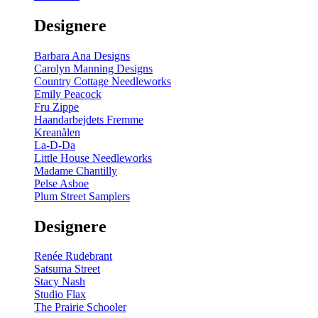
gul
-
Designere
200
m
antal
Barbara Ana Designs
Carolyn Manning Designs
Country Cottage Needleworks
Emily Peacock
Fru Zippe
Haandarbejdets Fremme
Kreanålen
La-D-Da
Little House Needleworks
Madame Chantilly
Pelse Asboe
Plum Street Samplers
Designere
Renée Rudebrant
Satsuma Street
Stacy Nash
Studio Flax
The Prairie Schooler