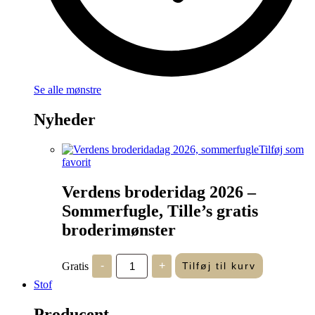
Se alle mønstre
Nyheder
Tilføj som
favorit
Verdens broderidag 2026 –
Sommerfugle, Tille’s gratis
broderimønster
Verdens
Gratis
-
+
Tilføj til kurv
broderidag
2026
Stof
-
Sommerfugle,
Producent
Tille's