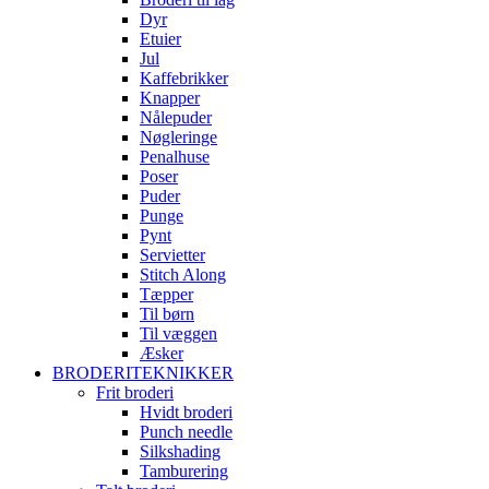
Dyr
Etuier
Jul
Kaffebrikker
Knapper
Nålepuder
Nøgleringe
Penalhuse
Poser
Puder
Punge
Pynt
Servietter
Stitch Along
Tæpper
Til børn
Til væggen
Æsker
BRODERITEKNIKKER
Frit broderi
Hvidt broderi
Punch needle
Silkshading
Tamburering