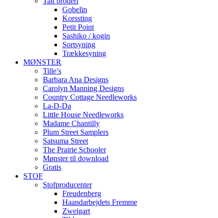
Talt broderi
Gobelin
Korssting
Petit Point
Sashiko / kogin
Sortsyning
Trækkesyning
MØNSTER
Tille’s
Barbara Ana Designs
Carolyn Manning Designs
Country Cottage Needleworks
La-D-Da
Little House Needleworks
Madame Chantilly
Plum Street Samplers
Satsuma Street
The Prairie Schooler
Mønster til download
Gratis
STOF
Stofproducenter
Freudenberg
Haandarbejdets Fremme
Zweigart