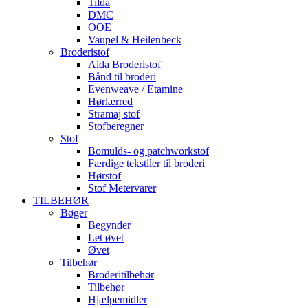
Tilda
DMC
OOE
Vaupel & Heilenbeck
Broderistof
Aida Broderistof
Bånd til broderi
Evenweave / Etamine
Hørlærred
Stramaj stof
Stofberegner
Stof
Bomulds- og patchworkstof
Færdige tekstiler til broderi
Hørstof
Stof Metervarer
TILBEHØR
Bøger
Begynder
Let øvet
Øvet
Tilbehør
Broderitilbehør
Tilbehør
Hjælpemidler