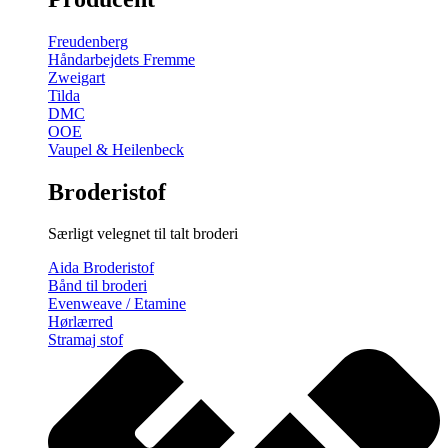
gratis
broderimønster
Freudenberg
antal
Håndarbejdets Fremme
Zweigart
Tilda
DMC
OOE
Vaupel & Heilenbeck
Broderistof
Særligt velegnet til talt broderi
Aida Broderistof
Bånd til broderi
Evenweave / Etamine
Hørlærred
Stramaj stof