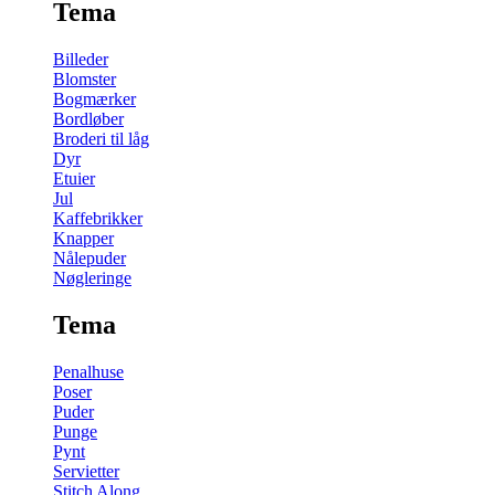
Tema
Billeder
Blomster
Bogmærker
Bordløber
Broderi til låg
Dyr
Etuier
Jul
Kaffebrikker
Knapper
Nålepuder
Nøgleringe
Tema
Penalhuse
Poser
Puder
Punge
Pynt
Servietter
Stitch Along