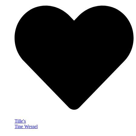
Tille's
Tine Wessel