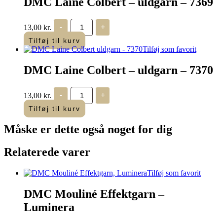
DMC Laine Colbert – uldgarn – 7369
DMC
13,00
kr.
-
+
Laine
Colbert
Tilføj til kurv
-
Tilføj som favorit
uldgarn
-
DMC Laine Colbert – uldgarn – 7370
7369
antal
DMC
13,00
kr.
-
+
Laine
Colbert
Tilføj til kurv
-
uldgarn
Måske er dette også
noget for dig
-
7370
antal
Relaterede varer
Tilføj som favorit
DMC Mouliné Effektgarn –
Luminera