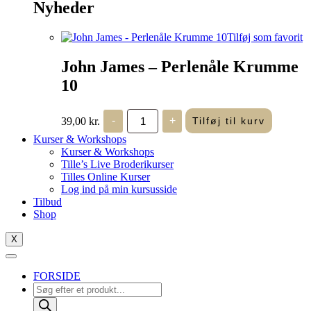
Nyheder
Tilføj som favorit
John James – Perlenåle Krumme
10
John
39,00
kr.
-
+
Tilføj til kurv
James
-
Kurser & Workshops
Perlenåle
Kurser & Workshops
Krumme
Tille’s Live Broderikurser
10
Tilles Online Kurser
antal
Log ind på min kursusside
Tilbud
Shop
X
FORSIDE
Products
search