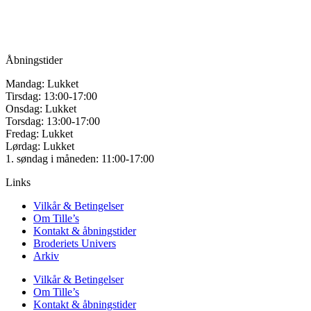
varesiden
Tlf.: +45
81987264
Mail:
info@tilles.dk
CVR: 42501328
Åbningstider
Mandag: Lukket
Tirsdag: 13:00-17:00
Onsdag: Lukket
Torsdag: 13:00-17:00
Fredag: Lukket
Lørdag: Lukket
1. søndag i måneden: 11:00-17:00
Links
Vilkår & Betingelser
Om Tille’s
Kontakt & åbningstider
Broderiets Univers
Arkiv
Vilkår & Betingelser
Om Tille’s
Kontakt & åbningstider