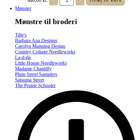
Tilføj til kurv
in
Seasons
Mønster
-
Summer/Autumn
Mønstre til broderi
(Volume
Two)
antal
Tille's
Barbara Ana Designs
Carolyn Manning Design
Country Cottage Needleworks
La-d-da
Little House Needleworks
Madame Chantilly
Plum Street Samplers
Satsuma Street
The Prairie Schooler