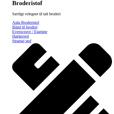
Broderistof
Særligt velegnet til talt broderi
Aida Broderistof
Bånd til broderi
Evenweave / Etamine
Hørlærred
Stramaj stof