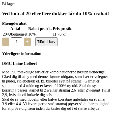
På lager
Ved køb af 20 eller flere dukker får du 10% i rabat!
Mængderabat
Antal
Rabat pr. stk.
Pris pr. stk.
20-Ubegrænset
10%
11,70
kr.
DMC
-
+
Tilføj til kurv
Laine
Colbert
-
Yderligere information
uldgarn
-
7511
DMC Laine Colbert
antal
Med 390 forskellige farver er kombinationerne næsten uendelige.
Glæd dig til at sy med denne skønne uldgarn, som især er velegnet
til puder, stolebetræk el. fx. billeder syet på stramaj. Garnet er
spundet med 4 tråde og er lavet af 100% ny uld. Skal du sy
korssting passer garnet til Zweigar stramaj 2.6 eller Zweigart Twist
2,9, hvis du vil forkæle dig selv
Skal du sy med gobelin eller halve korssting anbefales en stramaj
3.9 eller 4.4. Vi levere gerne små stramaj prøver så du har mulighed
for at prøve dig frem inden du kaster dig ud i et større arbejde.