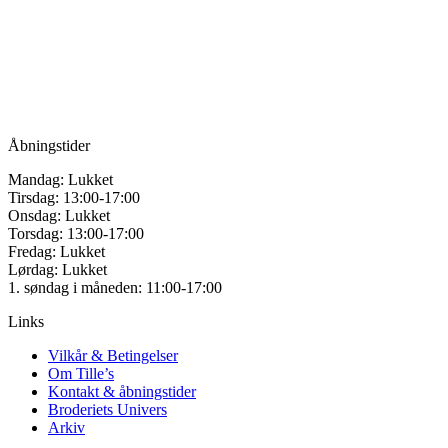
for håndarbejde
kan
vælges
Vandmanden 12B
på
9200 Aalborg SV
varesiden
Tlf.: +45
81987264
Mail:
info@tilles.dk
CVR: 42501328
Åbningstider
Mandag: Lukket
Tirsdag: 13:00-17:00
Onsdag: Lukket
Torsdag: 13:00-17:00
Fredag: Lukket
Lørdag: Lukket
1. søndag i måneden: 11:00-17:00
Links
Vilkår & Betingelser
Om Tille’s
Kontakt & åbningstider
Broderiets Univers
Arkiv