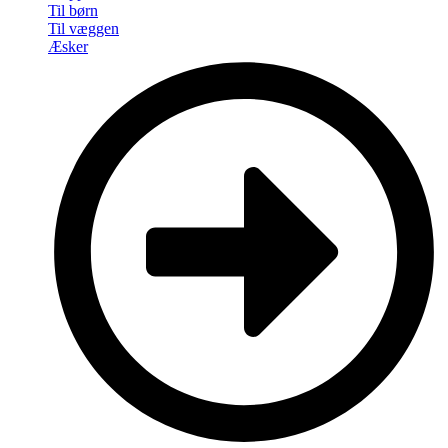
Til børn
Til væggen
Æsker