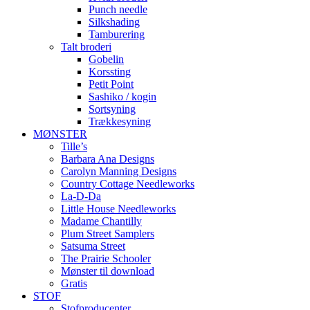
Punch needle
Silkshading
Tamburering
Talt broderi
Gobelin
Korssting
Petit Point
Sashiko / kogin
Sortsyning
Trækkesyning
MØNSTER
Tille’s
Barbara Ana Designs
Carolyn Manning Designs
Country Cottage Needleworks
La-D-Da
Little House Needleworks
Madame Chantilly
Plum Street Samplers
Satsuma Street
The Prairie Schooler
Mønster til download
Gratis
STOF
Stofproducenter