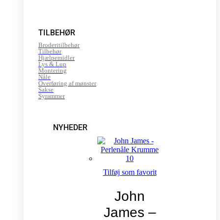
TILBEHØR
Broderitilbehør
Tilbehør
Hjælpemidler
Lys & Lup
Montering
Nåle
Overføring af mønster
Sakse
Syrammer
NYHEDER
Tilføj som favorit
John
James –