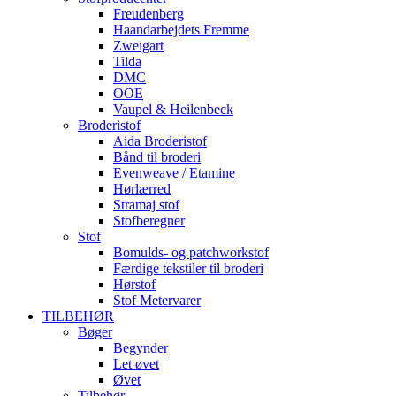
Freudenberg
Haandarbejdets Fremme
Zweigart
Tilda
DMC
OOE
Vaupel & Heilenbeck
Broderistof
Aida Broderistof
Bånd til broderi
Evenweave / Etamine
Hørlærred
Stramaj stof
Stofberegner
Stof
Bomulds- og patchworkstof
Færdige tekstiler til broderi
Hørstof
Stof Metervarer
TILBEHØR
Bøger
Begynder
Let øvet
Øvet
Tilbehør