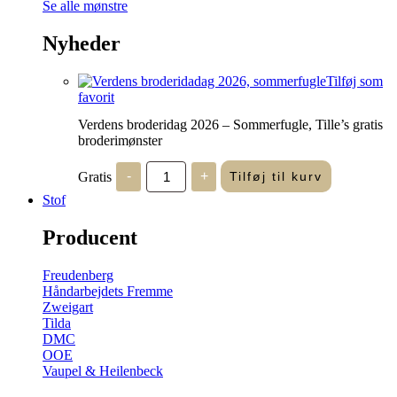
Se alle mønstre
Nyheder
Tilføj som
favorit
Verdens broderidag 2026 – Sommerfugle, Tille’s gratis
broderimønster
Verdens
Gratis
-
+
Tilføj til kurv
broderidag
2026
Stof
-
Sommerfugle,
Producent
Tille's
gratis
broderimønster
Freudenberg
antal
Håndarbejdets Fremme
Zweigart
Tilda
DMC
OOE
Vaupel & Heilenbeck