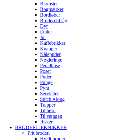
Blomster
Bogmærker
Bordløber
Broderi til låg
Dyr
Etuier
Jul
Kaffebrikker
Knapper
Nålepuder
Nøgleringe
Penalhuse
Poser
Puder
Punge
Pynt
Servietter
Stitch Along
Tæpper
Til børn
Til væggen
Æsker
BRODERITEKNIKKER
Frit broderi
Hvidt broderi