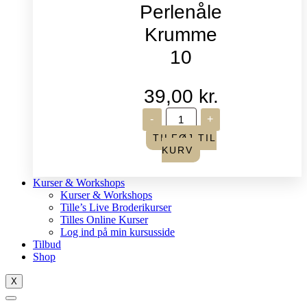
Perlenåle
Krumme
10
39,00
kr.
John
-
+
James
-
TILFØJ TIL
Perlenåle
KURV
Krumme
10
antal
Kurser & Workshops
Kurser & Workshops
Tille’s Live Broderikurser
Tilles Online Kurser
Log ind på min kursusside
Tilbud
Shop
X