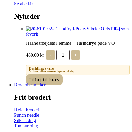
Se alle kits
Nyheder
Tilføj som
favorit
Haandarbejdets Fremme – Tusindfryd pude VO
Haandarbejdets
480,00
kr.
-
+
Fremme
-
Tusindfryd
Bestillingsvare
pude
Vi bestiller varen hjem til dig.
VO
Tilføj til kurv
antal
Broderiteknikker
Frit broderi
Hvidt broderi
Punch needle
Silkshading
Tamburering