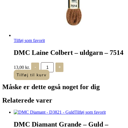
Tilføj som favorit
DMC Laine Colbert – uldgarn – 7514
DMC
13,00
kr.
-
+
Laine
Colbert
Tilføj til kurv
-
uldgarn
Måske er dette også
noget for dig
-
7514
antal
Relaterede varer
Tilføj som favorit
DMC Diamant Grande – Guld –