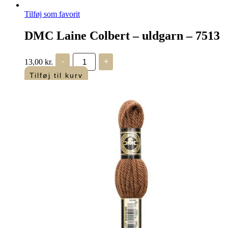
Tilføj som favorit
DMC Laine Colbert – uldgarn – 7513
DMC
13,00
kr.
-
+
Laine
Colbert
Tilføj til kurv
-
uldgarn
-
7513
antal