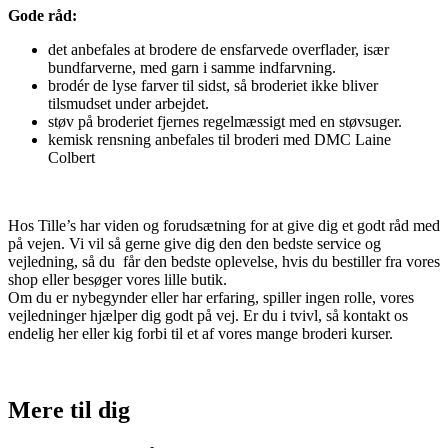
Gode råd:
det anbefales at brodere de ensfarvede overflader, især
bundfarverne, med garn i samme indfarvning.
brodér de lyse farver til sidst, så broderiet ikke bliver
tilsmudset under arbejdet.
støv på broderiet fjernes regelmæssigt med en støvsuger.
kemisk rensning anbefales til broderi med DMC Laine
Colbert
Hos Tille’s har viden og forudsætning for at give dig et godt råd med
på vejen. Vi vil så gerne give dig den den bedste service og
vejledning, så du får den bedste oplevelse, hvis du bestiller fra vores
shop eller besøger vores lille butik.
Om du er nybegynder eller har erfaring, spiller ingen rolle, vores
vejledninger hjælper dig godt på vej. Er du i tvivl, så kontakt os
endelig her eller kig forbi til et af vores mange broderi kurser.
Mere til
dig