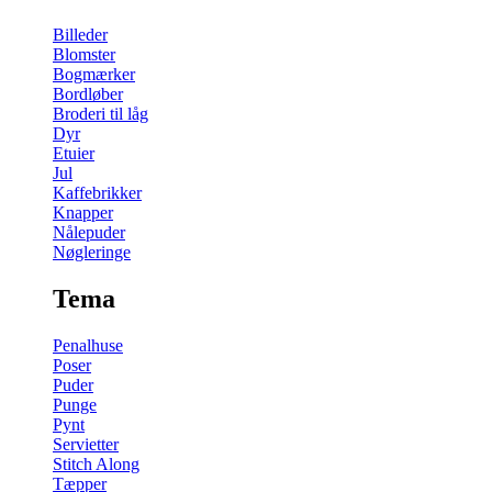
Billeder
Blomster
Bogmærker
Bordløber
Broderi til låg
Dyr
Etuier
Jul
Kaffebrikker
Knapper
Nålepuder
Nøgleringe
Tema
Penalhuse
Poser
Puder
Punge
Pynt
Servietter
Stitch Along
Tæpper