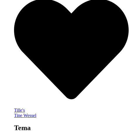
Tille's
Tine Wessel
Tema