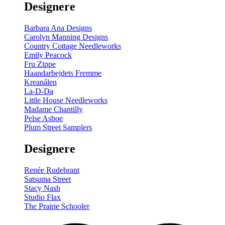
Designere
200
m
antal
Barbara Ana Designs
Carolyn Manning Designs
Country Cottage Needleworks
Emily Peacock
Fru Zippe
Haandarbejdets Fremme
Kreanålen
La-D-Da
Little House Needleworks
Madame Chantilly
Pelse Asboe
Plum Street Samplers
Designere
Renée Rudebrant
Satsuma Street
Stacy Nash
Studio Flax
The Prairie Schooler