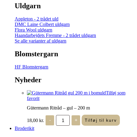
Uldgarn
Appleton - 2 trådet uld
DMC Laine Colbert uldgarn
Flora Wool uldgarn
Haandarbejdets Fremme - 2 trådet uldgarn
Se alle varianter af uldgarn
Blomstergarn
HF Blomstergarn
Nyheder
Tilføj som
favorit
Gütermann Ritråd – gul – 200 m
Gütermann
18,00
kr.
-
+
Tilføj til kurv
Ritråd
-
Broderikit
gul
-