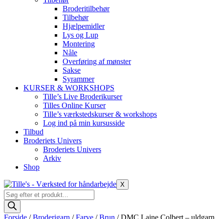
Broderitilbehør
Tilbehør
Hjælpemidler
Lys og Lup
Montering
Nåle
Overføring af mønster
Sakse
Syrammer
KURSER & WORKSHOPS
Tille’s Live Broderikurser
Tilles Online Kurser
Tille’s værkstedskurser & workshops
Log ind på min kursusside
Tilbud
Broderiets Univers
Broderiets Univers
Arkiv
Shop
X
Products
search
Forside
/
Broderigarn
/
Farve
/
Brun
/ DMC Laine Colbert – uldgarn