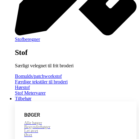
Stofberegner
Stof
Særligt velegnet til frit broderi
Bomulds/patchworkstof
Færdige tekstiler til broderi
Hørstof
Stof Metervarer
Tilbehør
BØGER
Alle bøger
Begynderbøger
Let øvet
Øvet