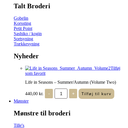
Talt Broderi
Gobelin
Korssting
Petit Point
Sashiko / kogin
Sortsyning
Trækkesyning
Nyheder
Tilføj
som favorit
Life in Seasons – Summer/Autumn (Volume Two)
Life
440,00
kr.
-
+
Tilføj til kurv
in
Seasons
Mønster
-
Summer/Autumn
Mønstre til broderi
(Volume
Two)
antal
Tille's