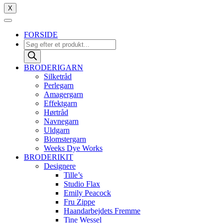
X
FORSIDE
Products
search
BRODERIGARN
Silketråd
Perlegarn
Amagergarn
Effektgarn
Hørtråd
Navnegarn
Uldgarn
Blomstergarn
Weeks Dye Works
BRODERIKIT
Designere
Tille’s
Studio Flax
Emily Peacock
Fru Zippe
Haandarbejdets Fremme
Tine Wessel