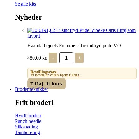
Se alle kits
Nyheder
Tilføj som
favorit
Haandarbejdets Fremme – Tusindfryd pude VO
Haandarbejdets
480,00
kr.
-
+
Fremme
-
Tusindfryd
Bestillingsvare
pude
Vi bestiller varen hjem til dig.
VO
Tilføj til kurv
antal
Broderiteknikker
Frit broderi
Hvidt broderi
Punch needle
Silkshading
Tamburering