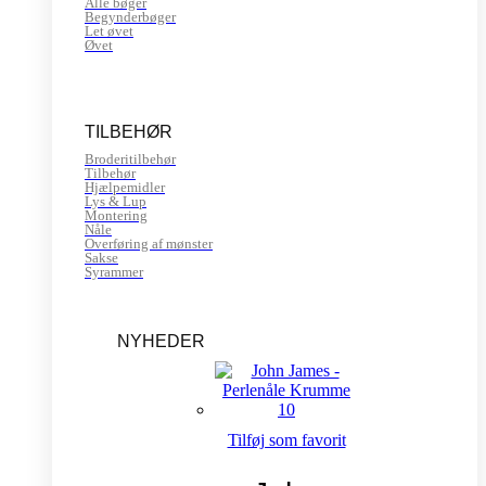
Alle bøger
Begynderbøger
Let øvet
Øvet
TILBEHØR
Broderitilbehør
Tilbehør
Hjælpemidler
Lys & Lup
Montering
Nåle
Overføring af mønster
Sakse
Syrammer
NYHEDER
Tilføj som favorit