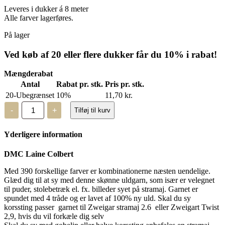
Leveres i dukker á 8 meter
Alle farver lagerføres.
På lager
Ved køb af 20 eller flere dukker får du 10% i rabat!
Mængderabat
Antal
Rabat pr. stk.
Pris pr. stk.
20-Ubegrænset
10%
11,70
kr.
DMC
-
+
Tilføj til kurv
Laine
Colbert
-
Yderligere information
uldgarn
-
7702
DMC Laine Colbert
antal
Med 390 forskellige farver er kombinationerne næsten uendelige.
Glæd dig til at sy med denne skønne uldgarn, som især er velegnet
til puder, stolebetræk el. fx. billeder syet på stramaj. Garnet er
spundet med 4 tråde og er lavet af 100% ny uld. Skal du sy
korssting passer garnet til Zweigar stramaj 2.6 eller Zweigart Twist
2,9, hvis du vil forkæle dig selv