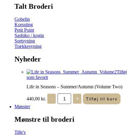
Talt Broderi
Gobelin
Korssting
Petit Point
Sashiko / kogin
Sortsyning
Trækkesyning
Nyheder
Tilføj
som favorit
Life in Seasons – Summer/Autumn (Volume Two)
Life
440,00
kr.
-
+
Tilføj til kurv
in
Seasons
Mønster
-
Summer/Autumn
Mønstre til broderi
(Volume
Two)
antal
Tille's