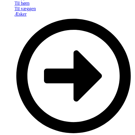
Til børn
Til væggen
Æsker