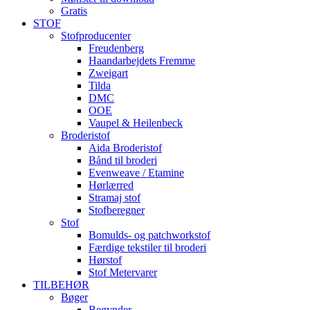
Gratis
STOF
Stofproducenter
Freudenberg
Haandarbejdets Fremme
Zweigart
Tilda
DMC
OOE
Vaupel & Heilenbeck
Broderistof
Aida Broderistof
Bånd til broderi
Evenweave / Etamine
Hørlærred
Stramaj stof
Stofberegner
Stof
Bomulds- og patchworkstof
Færdige tekstiler til broderi
Hørstof
Stof Metervarer
TILBEHØR
Bøger
Begynder