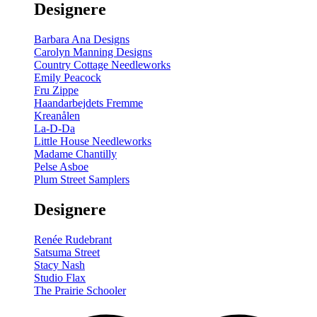
Designere
200
m
antal
Barbara Ana Designs
Carolyn Manning Designs
Country Cottage Needleworks
Emily Peacock
Fru Zippe
Haandarbejdets Fremme
Kreanålen
La-D-Da
Little House Needleworks
Madame Chantilly
Pelse Asboe
Plum Street Samplers
Designere
Renée Rudebrant
Satsuma Street
Stacy Nash
Studio Flax
The Prairie Schooler