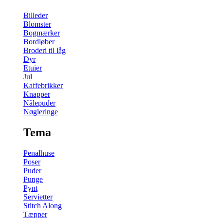
Billeder
Blomster
Bogmærker
Bordløber
Broderi til låg
Dyr
Etuier
Jul
Kaffebrikker
Knapper
Nålepuder
Nøgleringe
Tema
Penalhuse
Poser
Puder
Punge
Pynt
Servietter
Stitch Along
Tæpper