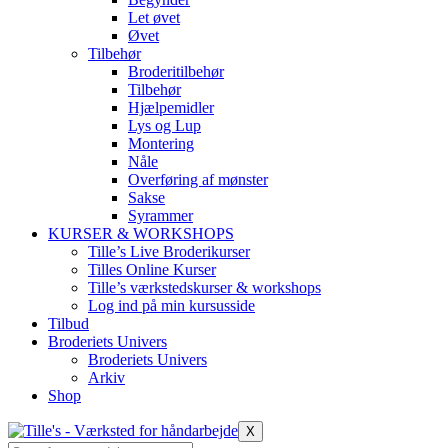
Let øvet
Øvet
Tilbehør
Broderitilbehør
Tilbehør
Hjælpemidler
Lys og Lup
Montering
Nåle
Overføring af mønster
Sakse
Syrammer
KURSER & WORKSHOPS
Tille’s Live Broderikurser
Tilles Online Kurser
Tille’s værkstedskurser & workshops
Log ind på min kursusside
Tilbud
Broderiets Univers
Broderiets Univers
Arkiv
Shop
X