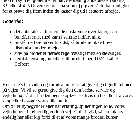
Skal du sy med gobelin eller halve korssting anbefales en stramaj
3.9 eller 4.4. Vi levere gerne små stramaj prøver så du har mulighed
for at prøve dig frem inden du kaster dig ud i et større arbejde.
Gode råd:
det anbefales at brodere de ensfarvede overflader, især
bundfarverne, med garn i samme indfarvning.
brodér de lyse farver til sidst, så broderiet ikke bliver
tilsmudset under arbejdet.
støv på broderiet fjernes regelmæssigt med en støvsuger.
kemisk rensning anbefales til broderi med DMC Laine
Colbert
Hos Tille’s har viden og forudsætning for at give dig et godt råd med
på vejen. Vi vil så gerne give dig den den bedste service og
vejledning, så du får den bedste oplevelse, hvis du bestiller fra vores
shop eller besøger vores lille butik.
Om du er nybegynder eller har erfaring, spiller ingen rolle, vores
vejledninger hjælper dig godt på vej. Er du i tvivl, så kontakt os
endelig her eller kig forbi til et af vores mange broderi kurser.