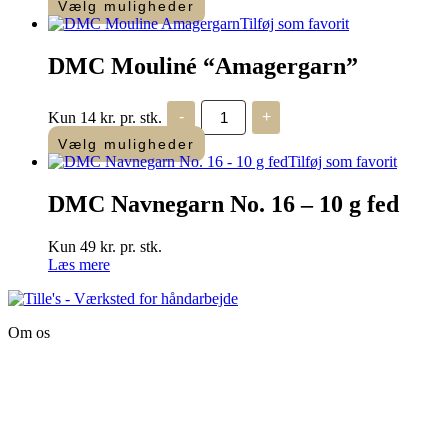
-
Vælg muligheder
Uldgarn
Tilføj som favorit
antal
DMC Mouliné “Amagergarn”
DMC
Kun 14 kr. pr. stk.
-
+
Mouliné
"Amagergarn"
Vælg muligheder
antal
Tilføj som favorit
DMC Navnegarn No. 16 – 10 g fed
Kun 49 kr. pr. stk.
Læs mere
Om os
Tille’s – Værksted
for håndarbejde
Vandmanden 12B
9200 Aalborg SV