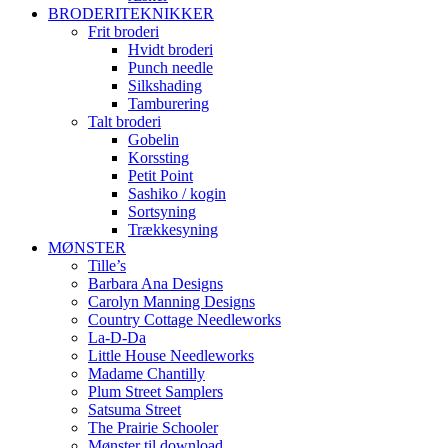
BRODERITEKNIKKER
Frit broderi
Hvidt broderi
Punch needle
Silkshading
Tamburering
Talt broderi
Gobelin
Korssting
Petit Point
Sashiko / kogin
Sortsyning
Trækkesyning
MØNSTER
Tille’s
Barbara Ana Designs
Carolyn Manning Designs
Country Cottage Needleworks
La-D-Da
Little House Needleworks
Madame Chantilly
Plum Street Samplers
Satsuma Street
The Prairie Schooler
Mønster til download