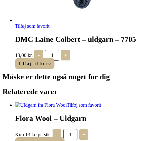
Tilføj som favorit
DMC Laine Colbert – uldgarn – 7705
DMC
13,00
kr.
-
+
Laine
Colbert
Tilføj til kurv
-
uldgarn
Måske er dette også
noget for dig
-
7705
antal
Relaterede varer
Tilføj som favorit
Flora Wool – Uldgarn
Flora
Kun 13 kr. pr. stk.
-
+
Wool