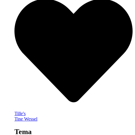
Tille's
Tine Wessel
Tema