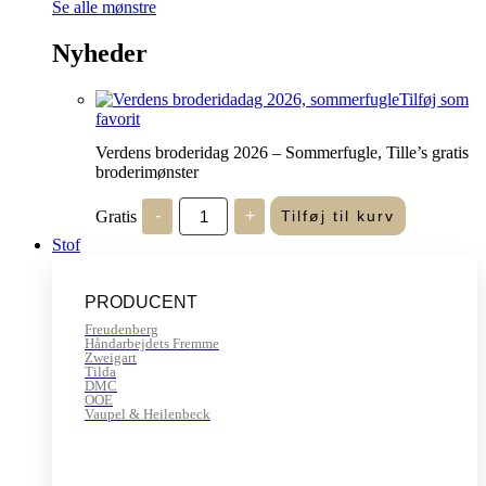
Se alle mønstre
Nyheder
Tilføj som
favorit
Verdens broderidag 2026 – Sommerfugle, Tille’s gratis
broderimønster
Verdens
Gratis
-
+
Tilføj til kurv
broderidag
2026
Stof
-
Sommerfugle,
Tille's
PRODUCENT
gratis
broderimønster
Freudenberg
antal
Håndarbejdets Fremme
Zweigart
Tilda
DMC
OOE
Vaupel & Heilenbeck