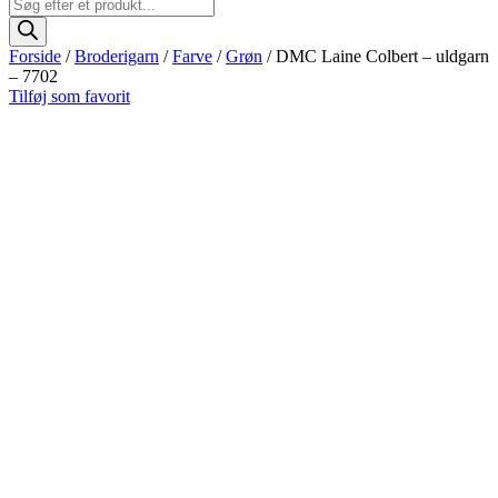
Products
search
Forside
/
Broderigarn
/
Farve
/
Grøn
/ DMC Laine Colbert – uldgarn
– 7702
Tilføj som favorit