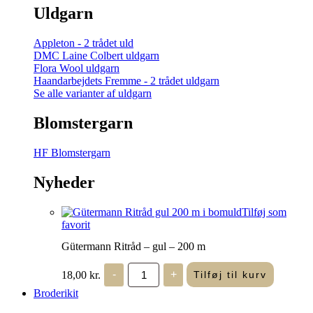
Uldgarn
Appleton - 2 trådet uld
DMC Laine Colbert uldgarn
Flora Wool uldgarn
Haandarbejdets Fremme - 2 trådet uldgarn
Se alle varianter af uldgarn
Blomstergarn
HF Blomstergarn
Nyheder
Tilføj som
favorit
Gütermann Ritråd – gul – 200 m
Gütermann
18,00
kr.
-
+
Tilføj til kurv
Ritråd
-
Broderikit
gul
-