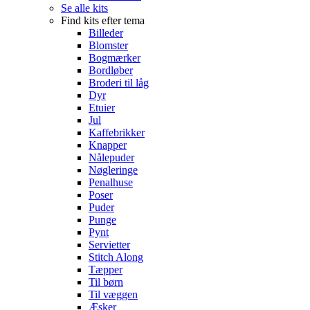
Se alle kits
Find kits efter tema
Billeder
Blomster
Bogmærker
Bordløber
Broderi til låg
Dyr
Etuier
Jul
Kaffebrikker
Knapper
Nålepuder
Nøgleringe
Penalhuse
Poser
Puder
Punge
Pynt
Servietter
Stitch Along
Tæpper
Til børn
Til væggen
Æsker