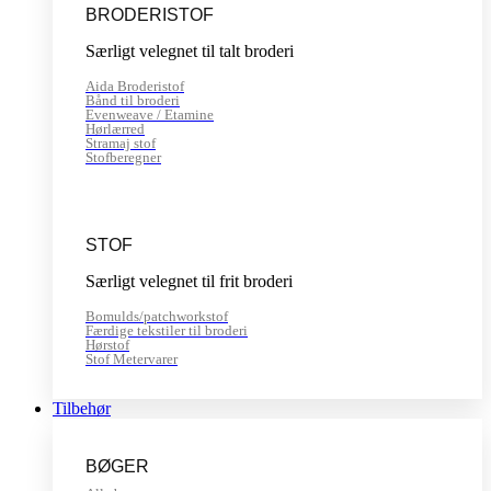
BRODERISTOF
Særligt velegnet til talt broderi
Aida Broderistof
Bånd til broderi
Evenweave / Etamine
Hørlærred
Stramaj stof
Stofberegner
STOF
Særligt velegnet til frit broderi
Bomulds/patchworkstof
Færdige tekstiler til broderi
Hørstof
Stof Metervarer
Tilbehør
BØGER