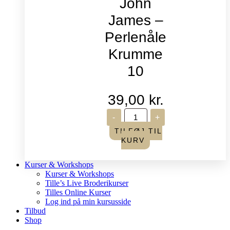
John
James –
Perlenåle
Krumme
10
39,00
kr.
John
-
+
James
-
TILFØJ TIL
Perlenåle
KURV
Krumme
10
antal
Kurser & Workshops
Kurser & Workshops
Tille’s Live Broderikurser
Tilles Online Kurser
Log ind på min kursusside
Tilbud
Shop