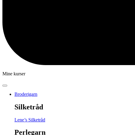
Mine kurser
Broderigarn
Silketråd
Lene’s Silketråd
Perlegarn