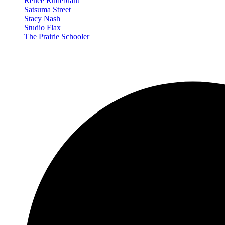
Renée Rudebrant
Satsuma Street
Stacy Nash
Studio Flax
The Prairie Schooler