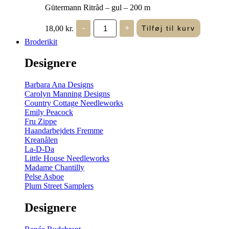
Gütermann Ritråd – gul – 200 m
Gütermann
18,00
kr.
-
+
Tilføj til kurv
Ritråd
-
Broderikit
gul
-
Designere
200
m
antal
Barbara Ana Designs
Carolyn Manning Designs
Country Cottage Needleworks
Emily Peacock
Fru Zippe
Haandarbejdets Fremme
Kreanålen
La-D-Da
Little House Needleworks
Madame Chantilly
Pelse Asboe
Plum Street Samplers
Designere