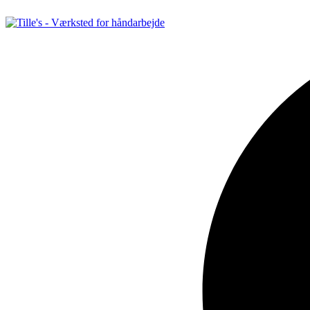
Videre
til
indhold