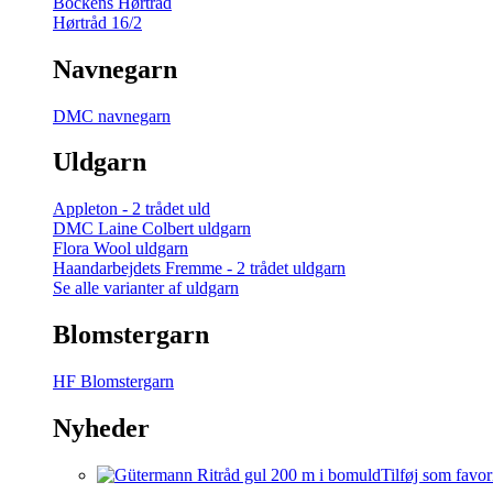
Bockens Hørtråd
Hørtråd 16/2
Navnegarn
DMC navnegarn
Uldgarn
Appleton - 2 trådet uld
DMC Laine Colbert uldgarn
Flora Wool uldgarn
Haandarbejdets Fremme - 2 trådet uldgarn
Se alle varianter af uldgarn
Blomstergarn
HF Blomstergarn
Nyheder
Tilføj som favor