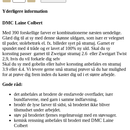
Colbert
-
Yderligere information
uldgarn
-
7938
DMC Laine Colbert
antal
Med 390 forskellige farver er kombinationerne næsten uendelige.
Glæd dig til at sy med denne skønne uldgarn, som især er velegnet
til puder, stolebetræk el. fx. billeder syet på stramaj. Garnet er
spundet med 4 tråde og er lavet af 100% ny uld. Skal du sy
korssting passer garnet til Zweigar stramaj 2.6 eller Zweigart Twist
2,9, hvis du vil forkæle dig selv
Skal du sy med gobelin eller halve korssting anbefales en stramaj
3.9 eller 4.4. Vi levere gerne små stramaj prøver så du har mulighed
for at prøve dig frem inden du kaster dig ud i et større arbejde.
Gode råd:
det anbefales at brodere de ensfarvede overflader, især
bundfarverne, med garn i samme indfarvning.
brodér de lyse farver til sidst, så broderiet ikke bliver
tilsmudset under arbejdet.
støv på broderiet fjernes regelmæssigt med en støvsuger.
kemisk rensning anbefales til broderi med DMC Laine
Colbert