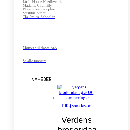
Little House Needleworks
Madame Chantilly
Plum Street Samplers
Satsuma Street
The Prairie Schooler
Mønster til download
Gratis Broderimønster
Se alle mønstre
NYHEDER
Tilføj som favorit
Verdens
broderidag