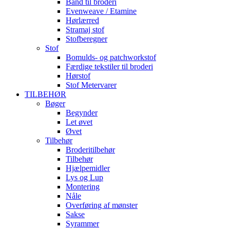
Bånd til broderi
Evenweave / Etamine
Hørlærred
Stramaj stof
Stofberegner
Stof
Bomulds- og patchworkstof
Færdige tekstiler til broderi
Hørstof
Stof Metervarer
TILBEHØR
Bøger
Begynder
Let øvet
Øvet
Tilbehør
Broderitilbehør
Tilbehør
Hjælpemidler
Lys og Lup
Montering
Nåle
Overføring af mønster
Sakse
Syrammer