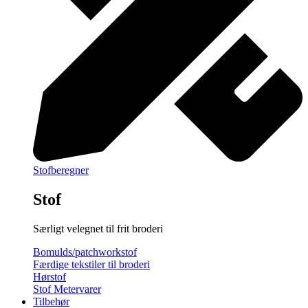
Stofberegner
Stof
Særligt velegnet til frit broderi
Bomulds/patchworkstof
Færdige tekstiler til broderi
Hørstof
Stof Metervarer
Tilbehør