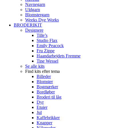
Navnegarn
Uldgarn
Blomstergarn
Weeks Dye Works
BRODERIKIT
Designere
Tille’s
Studio Flax
Emily Peacock
Fru Zippe
Haandarbejdets Fremme
Tine Wessel
Se alle kits
Find kits efter tema
Billeder
Blomster
Bogmærker
Bordløber
Broderi til låg
Dyr
Etuier
Jul
Kaffebrikker
Knapper
Nålepuder