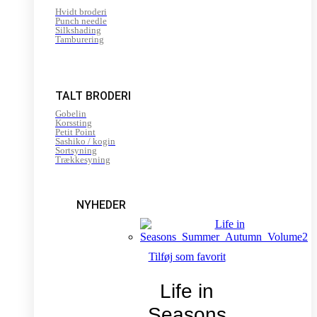
Hvidt broderi
Punch needle
Silkshading
Tamburering
TALT BRODERI
Gobelin
Korssting
Petit Point
Sashiko / kogin
Sortsyning
Trækkesyning
NYHEDER
Tilføj som favorit
Life in
Seasons