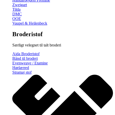
Håndarbejdets Fremme
Zweigart
Tilda
DMC
OOE
Vaupel & Heilenbeck
Broderistof
Særligt velegnet til talt broderi
Aida Broderistof
Bånd til broderi
Evenweave / Etamine
Hørlærred
Stramaj stof