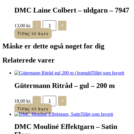
uldgarn
-
DMC Laine Colbert – uldgarn – 7947
7946
antal
DMC
13,00
kr.
-
+
Laine
Colbert
Tilføj til kurv
-
uldgarn
Måske er dette også
noget for dig
-
7947
antal
Relaterede varer
Tilføj som favorit
Gütermann Ritråd – gul – 200 m
Gütermann
18,00
kr.
-
+
Ritråd
-
Tilføj til kurv
gul
Tilføj som favorit
-
200
DMC Mouliné Effektgarn – Satin
m
antal