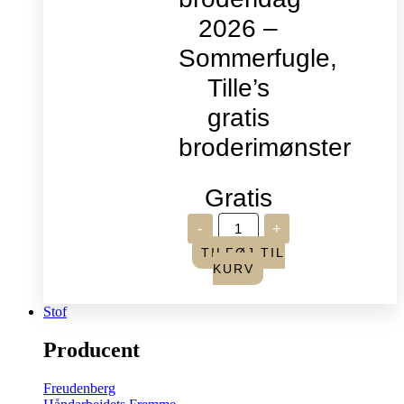
2026 –
Sommerfugle,
Tille’s
gratis
broderimønster
Gratis
Verdens
-
+
broderidag
2026
TILFØJ TIL
-
KURV
Sommerfugle,
Tille's
gratis
Stof
broderimønster
antal
Producent
Freudenberg