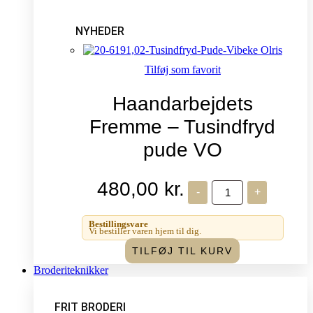
NYHEDER
Tilføj som favorit
Haandarbejdets
Fremme – Tusindfryd
pude VO
480,00
kr.
Haandarbejdets
-
+
Fremme
-
Tusindfryd
Bestillingsvare
pude
Vi bestiller varen hjem til dig.
VO
TILFØJ TIL KURV
antal
Broderiteknikker
FRIT BRODERI