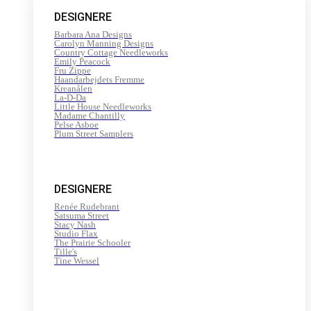
200
DESIGNERE
m
antal
Barbara Ana Designs
Carolyn Manning Designs
Country Cottage Needleworks
Emily Peacock
Fru Zippe
Haandarbejdets Fremme
Kreanålen
La-D-Da
Little House Needleworks
Madame Chantilly
Pelse Asboe
Plum Street Samplers
DESIGNERE
Renée Rudebrant
Satsuma Street
Stacy Nash
Studio Flax
The Prairie Schooler
Tille's
Tine Wessel