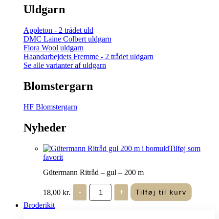
Uldgarn
Appleton - 2 trådet uld
DMC Laine Colbert uldgarn
Flora Wool uldgarn
Haandarbejdets Fremme - 2 trådet uldgarn
Se alle varianter af uldgarn
Blomstergarn
HF Blomstergarn
Nyheder
Tilføj som
favorit
Gütermann Ritråd – gul – 200 m
Gütermann
18,00
kr.
-
+
Tilføj til kurv
Ritråd
-
Broderikit
gul
-