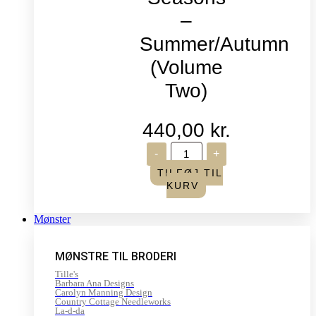
–
Summer/Autumn
(Volume
Two)
440,00
kr.
Life
-
+
in
Seasons
TILFØJ TIL
-
KURV
Summer/Autumn
(Volume
Two)
Mønster
antal
MØNSTRE TIL BRODERI
Tille's
Barbara Ana Designs
Carolyn Manning Design
Country Cottage Needleworks
La-d-da