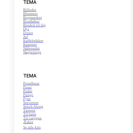
TEMA
Billeder
Blomster
Bogmærker
Bordløber
Broderi til låg
Dyr
Etuier
Jul
Kaffebrikker
Knapper
Nålepuder
Nøgleringe
TEMA
Penalhuse
Poser
Puder
Punge
Pynt
Servietter
Stitch Along
Tæpper
Til børn
Til væggen
Æsker
Se alle kits