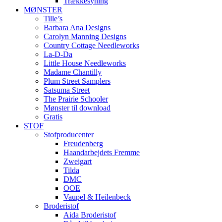
Trækkesyning
MØNSTER
Tille’s
Barbara Ana Designs
Carolyn Manning Designs
Country Cottage Needleworks
La-D-Da
Little House Needleworks
Madame Chantilly
Plum Street Samplers
Satsuma Street
The Prairie Schooler
Mønster til download
Gratis
STOF
Stofproducenter
Freudenberg
Haandarbejdets Fremme
Zweigart
Tilda
DMC
OOE
Vaupel & Heilenbeck
Broderistof
Aida Broderistof