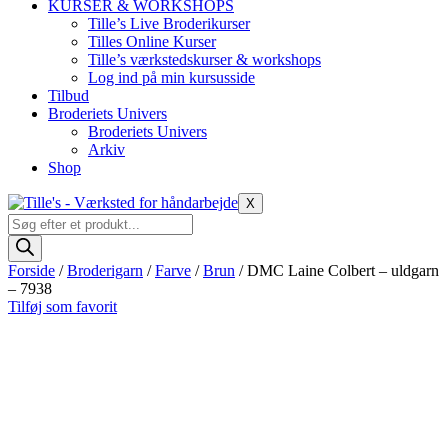
KURSER & WORKSHOPS
Tille’s Live Broderikurser
Tilles Online Kurser
Tille’s værkstedskurser & workshops
Log ind på min kursusside
Tilbud
Broderiets Univers
Broderiets Univers
Arkiv
Shop
X
Products
search
Forside
/
Broderigarn
/
Farve
/
Brun
/ DMC Laine Colbert – uldgarn
– 7938
Tilføj som favorit