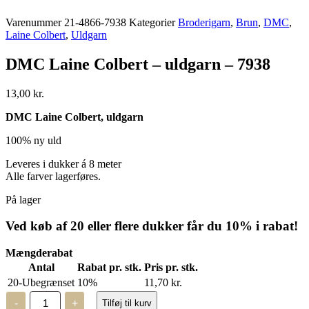
Varenummer
21-4866-7938
Kategorier
Broderigarn
,
Brun
,
DMC
,
Laine Colbert
,
Uldgarn
DMC Laine Colbert – uldgarn – 7938
13,00
kr.
DMC Laine Colbert, uldgarn
100% ny uld
Leveres i dukker á 8 meter
Alle farver lagerføres.
På lager
Ved køb af 20 eller flere dukker får du 10% i rabat!
Mængderabat
Antal
Rabat pr. stk.
Pris pr. stk.
20-Ubegrænset
10%
11,70
kr.
DMC
-
+
Tilføj til kurv
Laine