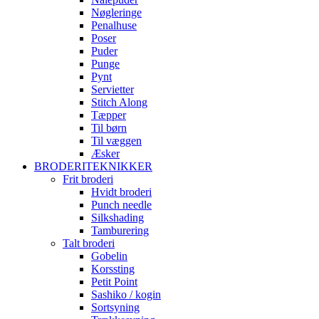
Nøgleringe
Penalhuse
Poser
Puder
Punge
Pynt
Servietter
Stitch Along
Tæpper
Til børn
Til væggen
Æsker
BRODERITEKNIKKER
Frit broderi
Hvidt broderi
Punch needle
Silkshading
Tamburering
Talt broderi
Gobelin
Korssting
Petit Point
Sashiko / kogin
Sortsyning