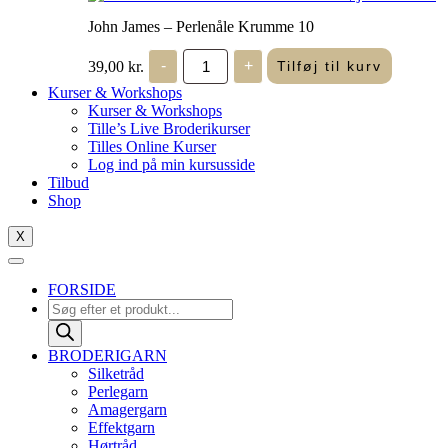
John James – Perlenåle Krumme 10
John
39,00
kr.
-
+
Tilføj til kurv
James
-
Kurser & Workshops
Perlenåle
Kurser & Workshops
Krumme
Tille’s Live Broderikurser
10
Tilles Online Kurser
antal
Log ind på min kursusside
Tilbud
Shop
X
FORSIDE
Products
search
BRODERIGARN
Silketråd
Perlegarn
Amagergarn
Effektgarn
Hørtråd