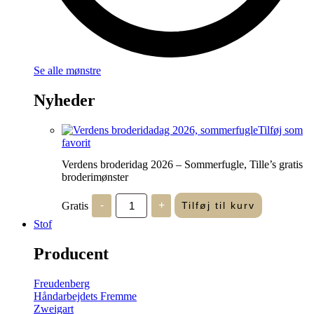
Se alle mønstre
Nyheder
Tilføj som
favorit
Verdens broderidag 2026 – Sommerfugle, Tille’s gratis
broderimønster
Verdens
Gratis
-
+
Tilføj til kurv
broderidag
2026
Stof
-
Sommerfugle,
Producent
Tille's
gratis
broderimønster
Freudenberg
antal
Håndarbejdets Fremme
Zweigart