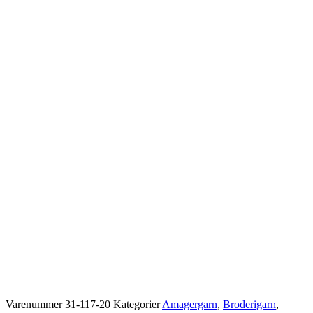
Varenummer
31-117-20
Kategorier
Amagergarn
,
Broderigarn
,