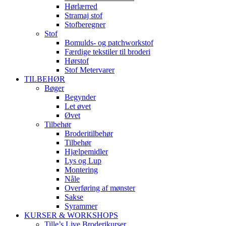
Hørlærred
Stramaj stof
Stofberegner
Stof
Bomulds- og patchworkstof
Færdige tekstiler til broderi
Hørstof
Stof Metervarer
TILBEHØR
Bøger
Begynder
Let øvet
Øvet
Tilbehør
Broderitilbehør
Tilbehør
Hjælpemidler
Lys og Lup
Montering
Nåle
Overføring af mønster
Sakse
Syrammer
KURSER & WORKSHOPS
Tille’s Live Broderikurser