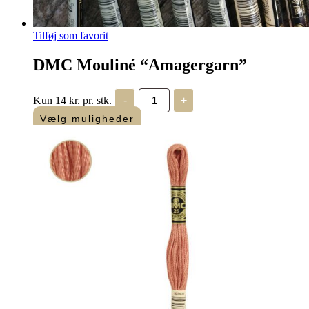
Tilføj som favorit
DMC Mouliné “Amagergarn”
DMC
Kun 14 kr. pr. stk.
-
+
Mouliné
"Amagergarn"
Vælg muligheder
antal