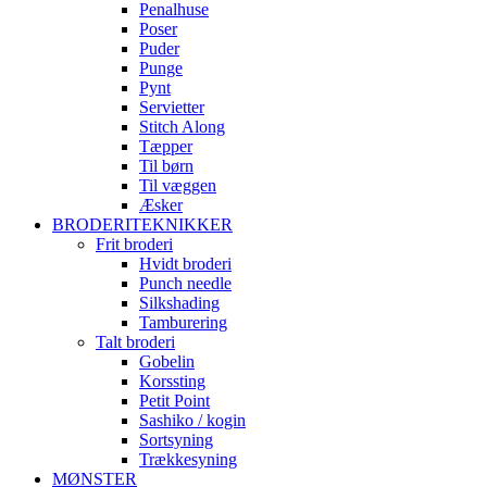
Penalhuse
Poser
Puder
Punge
Pynt
Servietter
Stitch Along
Tæpper
Til børn
Til væggen
Æsker
BRODERITEKNIKKER
Frit broderi
Hvidt broderi
Punch needle
Silkshading
Tamburering
Talt broderi
Gobelin
Korssting
Petit Point
Sashiko / kogin
Sortsyning
Trækkesyning
MØNSTER