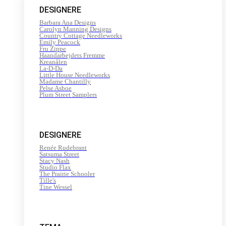
DESIGNERE
Barbara Ana Designs
Carolyn Manning Designs
Country Cottage Needleworks
Emily Peacock
Fru Zippe
Haandarbejdets Fremme
Kreanålen
La-D-Da
Little House Needleworks
Madame Chantilly
Pelse Asboe
Plum Street Samplers
DESIGNERE
Renée Rudebrant
Satsuma Street
Stacy Nash
Studio Flax
The Prairie Schooler
Tille's
Tine Wessel