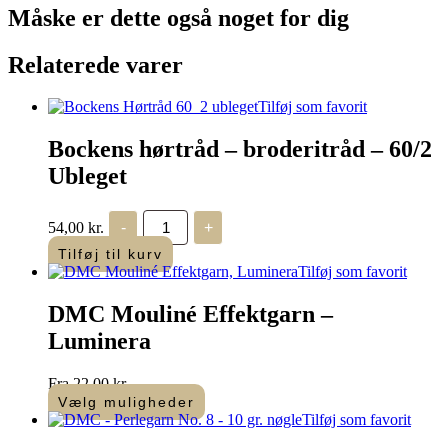
19
Måske er dette også
noget for dig
antal
Relaterede varer
Tilføj som favorit
Bockens hørtråd – broderitråd – 60/2
Ubleget
Bockens
54,00
kr.
-
+
hørtråd
-
Tilføj til kurv
broderitråd
Tilføj som favorit
-
60/2
DMC Mouliné Effektgarn –
Ubleget
antal
Luminera
Fra
22,00
kr.
Vælg muligheder
Dette
Tilføj som favorit
vare