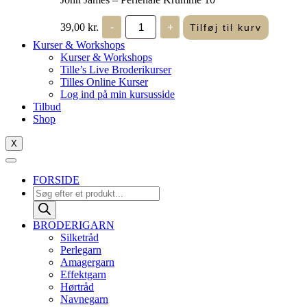
John
39,00
kr.
-
+
Tilføj til kurv
James
-
Kurser & Workshops
Perlenåle
Kurser & Workshops
Krumme
Tille’s Live Broderikurser
10
Tilles Online Kurser
antal
Log ind på min kursusside
Tilbud
Shop
X
FORSIDE
Products
search
BRODERIGARN
Silketråd
Perlegarn
Amagergarn
Effektgarn
Hørtråd
Navnegarn