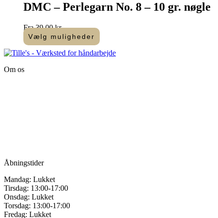
har
DMC – Perlegarn No. 8 – 10 gr. nøgle
flere
varianter.
Fra
39,00
kr.
Mulighederne
Vælg muligheder
kan
Dette
vælges
vare
på
har
varesiden
Om os
flere
varianter.
Tille’s – Værksted
Mulighederne
for håndarbejde
kan
vælges
Vandmanden 12B
på
9200 Aalborg SV
varesiden
Tlf.: +45
81987264
Mail:
info@tilles.dk
CVR: 42501328
Åbningstider
Mandag: Lukket
Tirsdag: 13:00-17:00
Onsdag: Lukket
Torsdag: 13:00-17:00
Fredag: Lukket