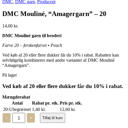
DMC
,
DMC garn
,
Producent
DMC Mouliné, “Amagergarn” – 20
14,00
kr.
DMC Mouliné garn til broderi
Farve 20 – ferskenfarvet • Peach
Ved køb af 20 eller flere dukker får du 10% i rabat. Rabatten kan
selvfølgelig kombineres med andre varianter af DMC Mouliné
“Amagergarn”.
På lager
Ved køb af 20 eller flere dukker får du 10% i rabat.
Mængderabat
Antal
Rabat pr. stk.
Pris pr. stk.
20-Ubegrænset
1,40
kr.
12,60
kr.
DMC
-
+
Tilføj til kurv
Mouliné,
“Amagergarn”