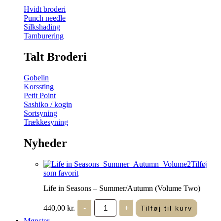
Hvidt broderi
Punch needle
Silkshading
Tamburering
Talt Broderi
Gobelin
Korssting
Petit Point
Sashiko / kogin
Sortsyning
Trækkesyning
Nyheder
Tilføj
som favorit
Life in Seasons – Summer/Autumn (Volume Two)
Life
440,00
kr.
-
+
Tilføj til kurv
in
Seasons
Mønster