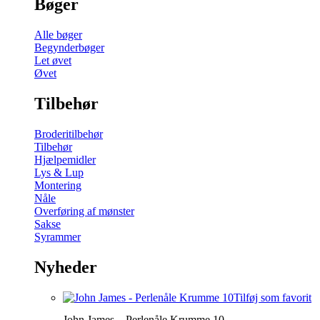
Bøger
Alle bøger
Begynderbøger
Let øvet
Øvet
Tilbehør
Broderitilbehør
Tilbehør
Hjælpemidler
Lys & Lup
Montering
Nåle
Overføring af mønster
Sakse
Syrammer
Nyheder
Tilføj som favorit
John James – Perlenåle Krumme 10