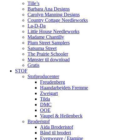
Tille’s
Barbara Ana Designs
Carolyn Manning Designs
Country Cottage Needleworks
La-D-Da
Little House Needleworks
Madame Chantilly
Plum Street Samplers
Satsuma Street
The Prairie Schooler
Mønster til download
Gratis
STOF
Stofproducenter
Freudenberg
Haandarbejdets Fremme
Zweigart
Tilda
DMC
OOE
Vaupel & Heilenbeck
Broderistof
Aida Broderistof
Bånd til broderi
Evenweave / Etamine