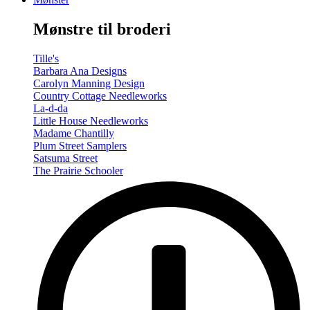
-
Summer/Autumn
Mønstre til broderi
(Volume
Two)
antal
Tille's
Barbara Ana Designs
Carolyn Manning Design
Country Cottage Needleworks
La-d-da
Little House Needleworks
Madame Chantilly
Plum Street Samplers
Satsuma Street
The Prairie Schooler