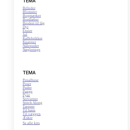
TEMA
Billeder
Blomster
Bogmærker
Bordløber
Broderi til låg
Dyr
Etuier
Jul
Kaffebrikker
Knapper
Nålepuder
Nøgleringe
TEMA
Penalhuse
Poser
Puder
Punge
Pynt
Servietter
Stitch Along
Tæpper
Til børn
Til væggen
Æsker
Se alle kits