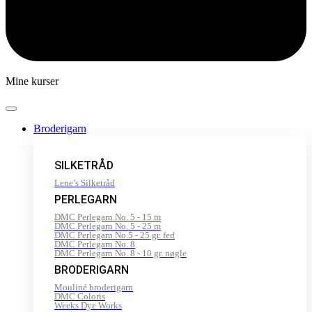
Mine kurser
Broderigarn
SILKETRÅD
Lene’s Silketråd
PERLEGARN
DMC Perlegarn No. 5 - 15 m
DMC Perlegarn No. 5 - 25 m
DMC Perlegarn No.5 - 25 gr. fed
DMC Perlegarn No. 8
DMC Perlegarn No. 8 - 10 gr. nøgle
BRODERIGARN
Mouliné broderigarn
DMC Coloris
Weeks Dye Works