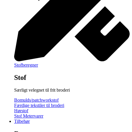
Stofberegner
Stof
Særligt velegnet til frit broderi
Bomulds/patchworkstof
Færdige tekstiler til broderi
Hørstof
Stof Metervarer
Tilbehør