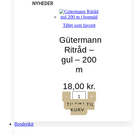
NYHEDER
Tilføj som favorit
Gütermann
Ritråd –
gul – 200
m
18,00
kr.
Gütermann
-
+
Ritråd
-
TILFØJ TIL
gul
KURV
-
200
m
Broderikit
antal