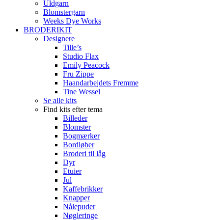
Uldgarn
Blomstergarn
Weeks Dye Works
BRODERIKIT
Designere
Tille’s
Studio Flax
Emily Peacock
Fru Zippe
Haandarbejdets Fremme
Tine Wessel
Se alle kits
Find kits efter tema
Billeder
Blomster
Bogmærker
Bordløber
Broderi til låg
Dyr
Etuier
Jul
Kaffebrikker
Knapper
Nålepuder
Nøgleringe