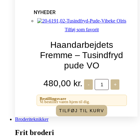
NYHEDER
Tilføj som favorit
Haandarbejdets
Fremme – Tusindfryd
pude VO
480,00
kr.
Haandarbejdets
-
+
Fremme
-
Tusindfryd
Bestillingsvare
pude
Vi bestiller varen hjem til dig.
VO
TILFØJ TIL KURV
antal
Broderiteknikker
Frit broderi