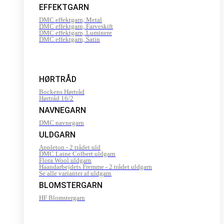
EFFEKTGARN
DMC effektgarn, Metal
DMC effektgarn, Farveskift
DMC effektgarn, Luminere
DMC effektgarn, Satin
HØRTRÅD
Bockens Hørtråd
Hørtråd 16/2
NAVNEGARN
DMC navnegarn
ULDGARN
Appleton - 2 trådet uld
DMC Laine Colbert uldgarn
Flora Wool uldgarn
Haandarbejdets Fremme - 2 trådet uldgarn
Se alle varianter af uldgarn
BLOMSTERGARN
HF Blomstergarn