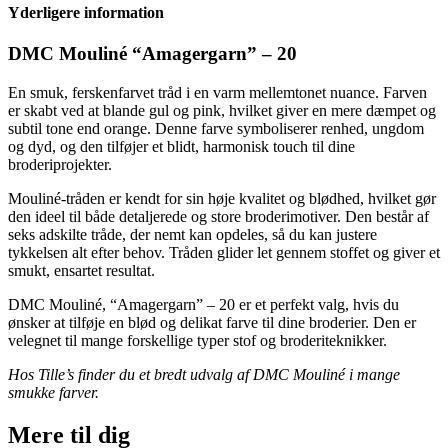
–
Yderligere information
20
antal
DMC Mouliné “Amagergarn” – 20
En smuk, ferskenfarvet tråd i en varm mellemtonet nuance. Farven
er skabt ved at blande gul og pink, hvilket giver en mere dæmpet og
subtil tone end orange. Denne farve symboliserer renhed, ungdom
og dyd, og den tilføjer et blidt, harmonisk touch til dine
broderiprojekter.
Mouliné-tråden er kendt for sin høje kvalitet og blødhed, hvilket gør
den ideel til både detaljerede og store broderimotiver. Den består af
seks adskilte tråde, der nemt kan opdeles, så du kan justere
tykkelsen alt efter behov. Tråden glider let gennem stoffet og giver et
smukt, ensartet resultat.
DMC Mouliné, “Amagergarn” – 20 er et perfekt valg, hvis du
ønsker at tilføje en blød og delikat farve til dine broderier. Den er
velegnet til mange forskellige typer stof og broderiteknikker.
Hos Tille’s finder du et bredt udvalg af DMC Mouliné i mange
smukke farver.
Mere til
dig