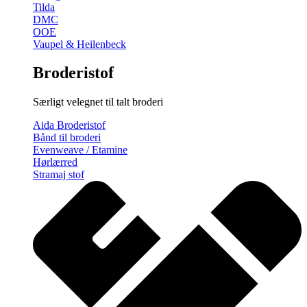
Tilda
DMC
OOE
Vaupel & Heilenbeck
Broderistof
Særligt velegnet til talt broderi
Aida Broderistof
Bånd til broderi
Evenweave / Etamine
Hørlærred
Stramaj stof