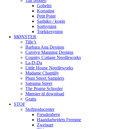
Talt broderi
Gobelin
Korssting
Petit Point
Sashiko / kogin
Sortsyning
Trækkesyning
MØNSTER
Tille’s
Barbara Ana Designs
Carolyn Manning Designs
Country Cottage Needleworks
La-D-Da
Little House Needleworks
Madame Chantilly
Plum Street Samplers
Satsuma Street
The Prairie Schooler
Mønster til download
Gratis
STOF
Stofproducenter
Freudenberg
Haandarbejdets Fremme
Zweigart