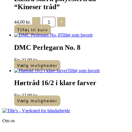
“Kineser tråd”
Ekstra
44,00
kr.
-
+
stærk
polyestertråd
Tilføj til kurv
-
Tilføj som favorit
"Kineser
tråd"
DMC Perlegarn No. 8
antal
Fra
22,00
kr.
Vælg muligheder
Dette
Tilføj som favorit
vare
har
Hørtråd 16/2 i klare farver
flere
varianter.
Fra
22,00
kr.
Mulighederne
Vælg muligheder
kan
Dette
vælges
vare
på
har
varesiden
Om os
flere
varianter.
Tille’s – Værksted