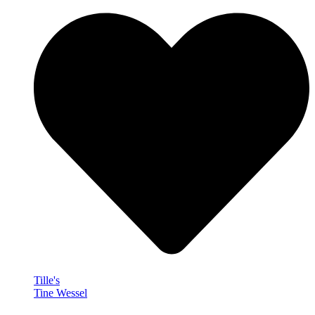
Tille's
Tine Wessel