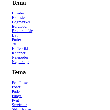
Tema
Billeder
Blomster
Bogmærker
Bordløber
Broderi til låg
Dyr
Etuier
Jul
Kaffebrikker
Knapper
Nålepuder
Nøgleringe
Tema
Penalhuse
Poser
Puder
Punge
Pynt
Servietter
Stitch Along