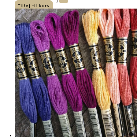
“Amagergarn”
Tilføj til kurv
–
225
antal