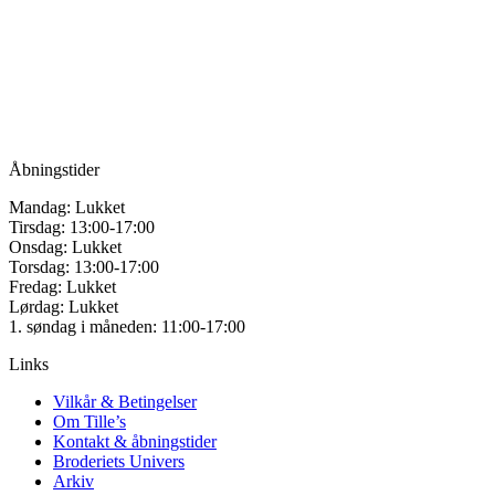
Mulighederne
for håndarbejde
kan
vælges
Vandmanden 12B
på
9200 Aalborg SV
varesiden
Tlf.: +45
81987264
Mail:
info@tilles.dk
CVR: 42501328
Åbningstider
Mandag: Lukket
Tirsdag: 13:00-17:00
Onsdag: Lukket
Torsdag: 13:00-17:00
Fredag: Lukket
Lørdag: Lukket
1. søndag i måneden: 11:00-17:00
Links
Vilkår & Betingelser
Om Tille’s
Kontakt & åbningstider
Broderiets Univers
Arkiv