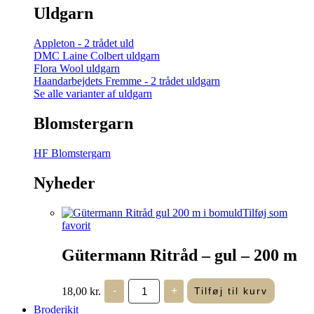
Uldgarn
Appleton - 2 trådet uld
DMC Laine Colbert uldgarn
Flora Wool uldgarn
Haandarbejdets Fremme - 2 trådet uldgarn
Se alle varianter af uldgarn
Blomstergarn
HF Blomstergarn
Nyheder
Tilføj som
favorit
Gütermann Ritråd – gul – 200 m
Gütermann
18,00
kr.
-
+
Tilføj til kurv
Ritråd
-
Broderikit