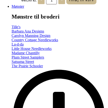
Tilføj til kurv
in
Seasons
Mønster
-
Summer/Autumn
Mønstre til broderi
(Volume
Two)
antal
Tille's
Barbara Ana Designs
Carolyn Manning Design
Country Cottage Needleworks
La-d-da
Little House Needleworks
Madame Chantilly
Plum Street Samplers
Satsuma Street
The Prairie Schooler