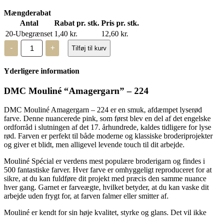
Mængderabat
Antal
Rabat pr. stk.
Pris pr. stk.
20-Ubegrænset
1,40
kr.
12,60
kr.
DMC
-
+
Tilføj til kurv
Mouliné,
“Amagergarn”
–
Yderligere information
224
antal
DMC Mouliné “Amagergarn” – 224
DMC Mouliné Amagergarn – 224 er en smuk, afdæmpet lyserød
farve. Denne nuancerede pink, som først blev en del af det engelske
ordforråd i slutningen af det 17. århundrede, kaldes tidligere for lyse
rød. Farven er perfekt til både moderne og klassiske broderiprojekter
og giver et blidt, men alligevel levende touch til dit arbejde.
Mouliné Spécial er verdens mest populære broderigarn og findes i
500 fantastiske farver. Hver farve er omhyggeligt reproduceret for at
sikre, at du kan fuldføre dit projekt med præcis den samme nuance
hver gang. Garnet er farveægte, hvilket betyder, at du kan vaske dit
arbejde uden frygt for, at farven falmer eller smitter af.
Mouliné er kendt for sin høje kvalitet, styrke og glans. Det vil ikke