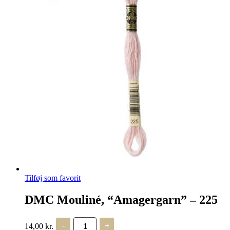
Tilføj som favorit
DMC Mouliné, “Amagergarn” – 225
DMC
14,00
kr.
-
+
Mouliné,