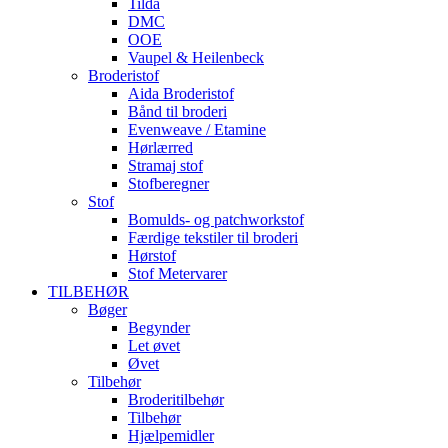
Tilda
DMC
OOE
Vaupel & Heilenbeck
Broderistof
Aida Broderistof
Bånd til broderi
Evenweave / Etamine
Hørlærred
Stramaj stof
Stofberegner
Stof
Bomulds- og patchworkstof
Færdige tekstiler til broderi
Hørstof
Stof Metervarer
TILBEHØR
Bøger
Begynder
Let øvet
Øvet
Tilbehør
Broderitilbehør
Tilbehør
Hjælpemidler