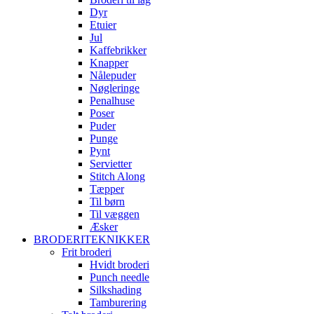
Dyr
Etuier
Jul
Kaffebrikker
Knapper
Nålepuder
Nøgleringe
Penalhuse
Poser
Puder
Punge
Pynt
Servietter
Stitch Along
Tæpper
Til børn
Til væggen
Æsker
BRODERITEKNIKKER
Frit broderi
Hvidt broderi
Punch needle
Silkshading
Tamburering