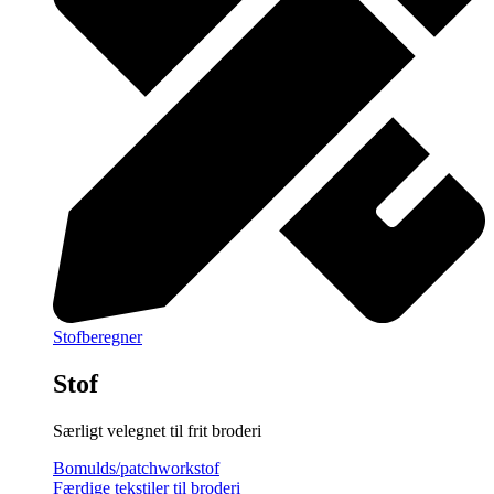
Stofberegner
Stof
Særligt velegnet til frit broderi
Bomulds/patchworkstof
Færdige tekstiler til broderi