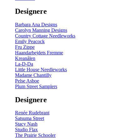
gul
-
Designere
200
m
antal
Barbara Ana Designs
Carolyn Manning Designs
Country Cottage Needleworks
Emily Peacock
Fru Zippe
Haandarbejdets Fremme
Kreanålen
La-D-Da
Little House Needleworks
Madame Chantilly
Pelse Asboe
Plum Street Samplers
Designere
Renée Rudebrant
Satsuma Street
Stacy Nash
Studio Flax
The Prairie Schooler