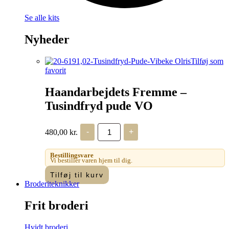
Se alle kits
Nyheder
Tilføj som
favorit
Haandarbejdets Fremme –
Tusindfryd pude VO
Haandarbejdets
480,00
kr.
-
+
Fremme
-
Tusindfryd
Bestillingsvare
pude
Vi bestiller varen hjem til dig.
VO
Tilføj til kurv
antal
Broderiteknikker
Frit broderi
Hvidt broderi