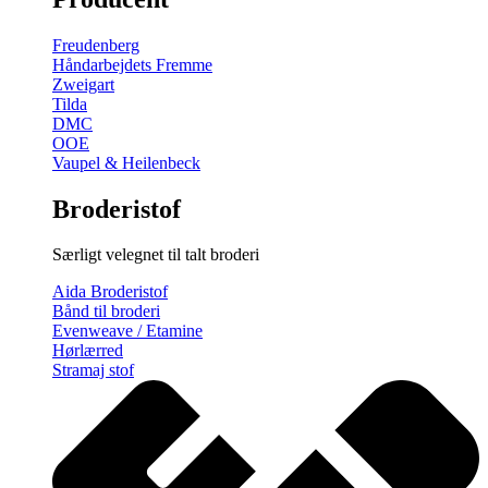
gratis
broderimønster
Freudenberg
antal
Håndarbejdets Fremme
Zweigart
Tilda
DMC
OOE
Vaupel & Heilenbeck
Broderistof
Særligt velegnet til talt broderi
Aida Broderistof
Bånd til broderi
Evenweave / Etamine
Hørlærred
Stramaj stof