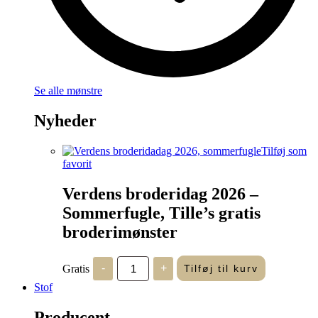
Se alle mønstre
Nyheder
Tilføj som
favorit
Verdens broderidag 2026 –
Sommerfugle, Tille’s gratis
broderimønster
Verdens
Gratis
-
+
Tilføj til kurv
broderidag
2026
Stof
-
Sommerfugle,
Producent
Tille's