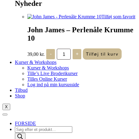
Nyheder
Tilføj som favorit
John James – Perlenåle Krumme
10
John
39,00
kr.
-
+
Tilføj til kurv
James
-
Kurser & Workshops
Perlenåle
Kurser & Workshops
Krumme
Tille’s Live Broderikurser
10
Tilles Online Kurser
antal
Log ind på min kursusside
Tilbud
Shop
X
FORSIDE
Products
search