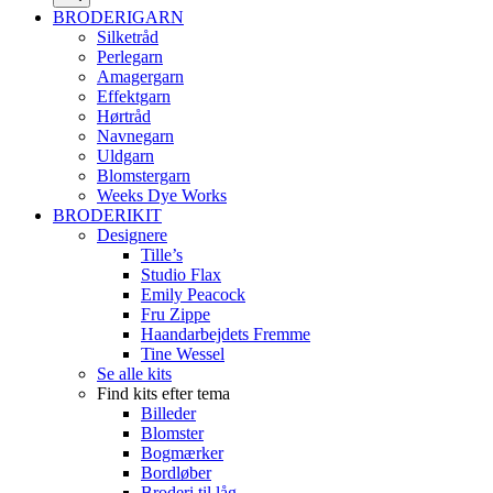
BRODERIGARN
Silketråd
Perlegarn
Amagergarn
Effektgarn
Hørtråd
Navnegarn
Uldgarn
Blomstergarn
Weeks Dye Works
BRODERIKIT
Designere
Tille’s
Studio Flax
Emily Peacock
Fru Zippe
Haandarbejdets Fremme
Tine Wessel
Se alle kits
Find kits efter tema
Billeder
Blomster
Bogmærker
Bordløber
Broderi til låg