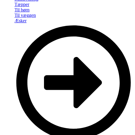
Tæpper
Til børn
Til væggen
Æsker