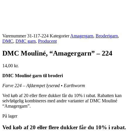
Varenummer
31-117-224
Kategorier
Amagergarn
,
Broderigarn
,
DMC
,
DMC garn
,
Producent
DMC Mouliné, “Amagergarn” – 224
14,00
kr.
DMC Mouliné garn til broderi
Farve 224 – Afdæmpet lyserød • Earthworm
Ved køb af 20 eller flere dukker får du 10% i rabat. Rabatten kan
selvfølgelig kombineres med andre varianter af DMC Mouliné
“Amagergarn”.
På lager
Ved køb af 20 eller flere dukker får du 10% i rabat.