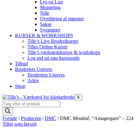
Lys og Lup
Montering
Nåle
Overføring af mønster
Sakse
Syrammer
KURSER & WORKSHOPS
Tille’s Live Broderikurser
Tilles Online Kurser
Tille’s værkstedskurser & workshops
Log ind på min kursusside
Tilbud
Broderiets Univers
Broderiets Univers
Arkiv
Shop
X
Products
search
Forside
/
Producent
/
DMC
/ DMC Mouliné, “Amagergarn” – 224
Tilføj som favorit