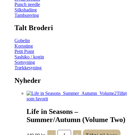
Punch needle
Silkshading
Tamburering
Talt Broderi
Gobelin
Korssting
Petit Point
Sashiko / kogin
Sortsyning
Trækkesyning
Nyheder
Tilføj
som favorit
Life in Seasons –
Summer/Autumn (Volume Two)
Life
440,00
kr.
-
+