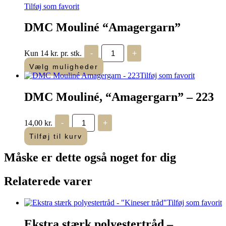
Tilføj som favorit
DMC Mouliné “Amagergarn”
DMC
Kun 14 kr. pr. stk.
-
+
Mouliné
"Amagergarn"
Vælg muligheder
antal
Tilføj som favorit
DMC Mouliné, “Amagergarn” – 223
DMC
14,00
kr.
-
+
Mouliné,
“Amagergarn”
Tilføj til kurv
–
223
Måske er dette også
noget for dig
antal
Relaterede varer
Tilføj som favorit
Ekstra stærk polyestertråd –