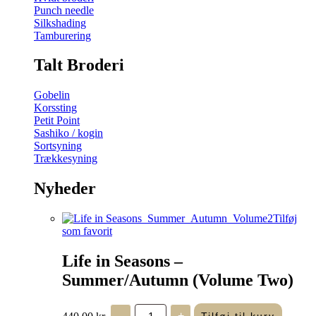
Punch needle
Silkshading
Tamburering
Talt Broderi
Gobelin
Korssting
Petit Point
Sashiko / kogin
Sortsyning
Trækkesyning
Nyheder
Tilføj
som favorit
Life in Seasons –
Summer/Autumn (Volume Two)
Life
440,00
kr.
-
+