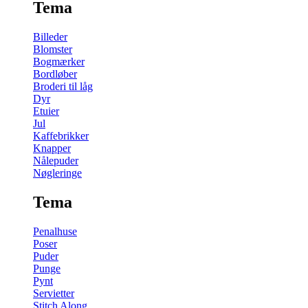
Tema
Billeder
Blomster
Bogmærker
Bordløber
Broderi til låg
Dyr
Etuier
Jul
Kaffebrikker
Knapper
Nålepuder
Nøgleringe
Tema
Penalhuse
Poser
Puder
Punge
Pynt
Servietter
Stitch Along