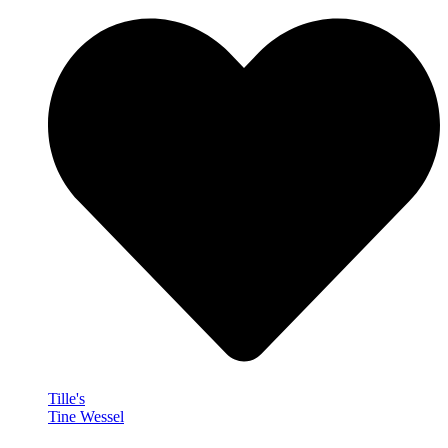
Tille's
Tine Wessel