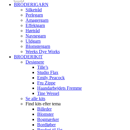
BRODERIGARN
Silketråd
Perlegarn
Amagergarn
Effektgarn
Hørtråd
Navnegarn
Uldgarn
Blomstergarn
Weeks Dye Works
BRODERIKIT
Designere
Tille’s
Studio Flax
Emily Peacock
Fru Zippe
Haandarbejdets Fremme
Tine Wessel
Se alle kits
Find kits efter tema
Billeder
Blomster
Bogmærker
Bordløber
Broderi til låg