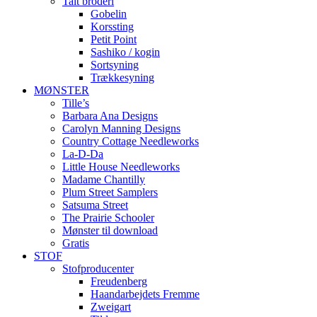
Talt broderi
Gobelin
Korssting
Petit Point
Sashiko / kogin
Sortsyning
Trækkesyning
MØNSTER
Tille’s
Barbara Ana Designs
Carolyn Manning Designs
Country Cottage Needleworks
La-D-Da
Little House Needleworks
Madame Chantilly
Plum Street Samplers
Satsuma Street
The Prairie Schooler
Mønster til download
Gratis
STOF
Stofproducenter
Freudenberg
Haandarbejdets Fremme
Zweigart