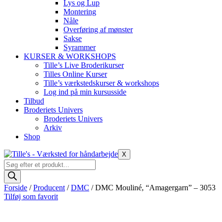
Lys og Lup
Montering
Nåle
Overføring af mønster
Sakse
Syrammer
KURSER & WORKSHOPS
Tille’s Live Broderikurser
Tilles Online Kurser
Tille’s værkstedskurser & workshops
Log ind på min kursusside
Tilbud
Broderiets Univers
Broderiets Univers
Arkiv
Shop
X
Products
search
Forside
/
Producent
/
DMC
/ DMC Mouliné, “Amagergarn” – 3053
Tilføj som favorit