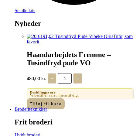
Se alle kits
Nyheder
Tilføj som
favorit
Haandarbejdets Fremme –
Tusindfryd pude VO
Haandarbejdets
480,00
kr.
-
+
Fremme
-
Tusindfryd
Bestillingsvare
pude
Vi bestiller varen hjem til dig.
VO
Tilføj til kurv
antal
Broderiteknikker
Frit broderi
Hvidt broderi