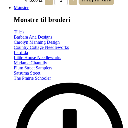
Tilføj til kurv
in
Seasons
Mønster
-
Summer/Autumn
Mønstre til broderi
(Volume
Two)
antal
Tille's
Barbara Ana Designs
Carolyn Manning Design
Country Cottage Needleworks
La-d-da
Little House Needleworks
Madame Chantilly
Plum Street Samplers
Satsuma Street
The Prairie Schooler