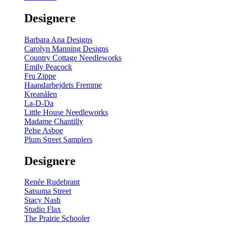
gul
-
Designere
200
m
antal
Barbara Ana Designs
Carolyn Manning Designs
Country Cottage Needleworks
Emily Peacock
Fru Zippe
Haandarbejdets Fremme
Kreanålen
La-D-Da
Little House Needleworks
Madame Chantilly
Pelse Asboe
Plum Street Samplers
Designere
Renée Rudebrant
Satsuma Street
Stacy Nash
Studio Flax
The Prairie Schooler