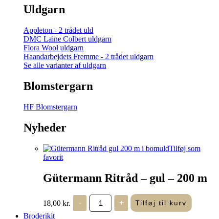
Uldgarn
Appleton - 2 trådet uld
DMC Laine Colbert uldgarn
Flora Wool uldgarn
Haandarbejdets Fremme - 2 trådet uldgarn
Se alle varianter af uldgarn
Blomstergarn
HF Blomstergarn
Nyheder
Tilføj som
favorit
Gütermann Ritråd – gul – 200 m
Gütermann
18,00
kr.
-
+
Tilføj til kurv
Ritråd
-
Broderikit