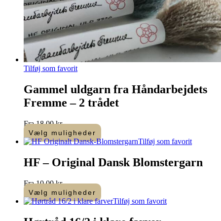
Tilføj som favorit
Gammel uldgarn fra Håndarbejdets
Fremme – 2 trådet
Fra
18,00
kr.
Vælg muligheder
Dette
Tilføj som favorit
vare
har
HF – Original Dansk Blomstergarn
flere
varianter.
Fra
10,00
kr.
Mulighederne
Vælg muligheder
kan
Dette
Tilføj som favorit
vælges
vare
på
har
varesiden