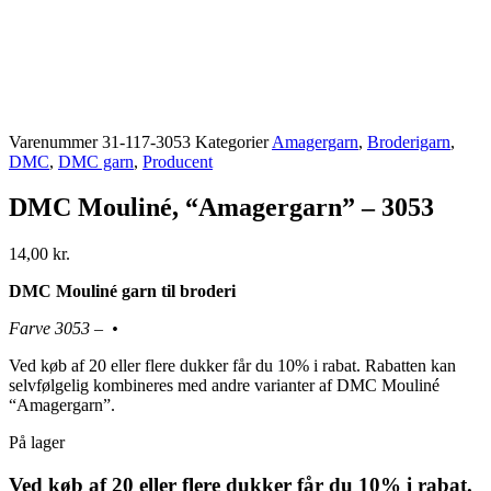
Varenummer
31-117-3053
Kategorier
Amagergarn
,
Broderigarn
,
DMC
,
DMC garn
,
Producent
DMC Mouliné, “Amagergarn” – 3053
14,00
kr.
DMC Mouliné garn til broderi
Farve 3053 – •
Ved køb af 20 eller flere dukker får du 10% i rabat. Rabatten kan
selvfølgelig kombineres med andre varianter af DMC Mouliné
“Amagergarn”.
På lager
Ved køb af 20 eller flere dukker får du 10% i rabat.