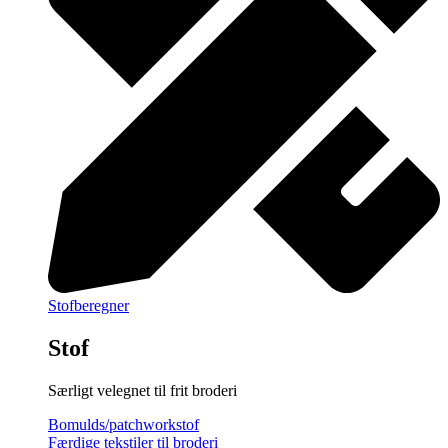
Stofberegner
Stof
Særligt velegnet til frit broderi
Bomulds/patchworkstof
Færdige tekstiler til broderi