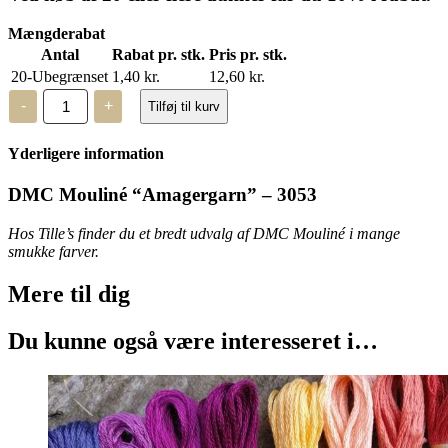
Mængderabat
Antal
Rabat pr. stk.
Pris pr. stk.
20-Ubegrænset
1,40
kr.
12,60
kr.
DMC
-
+
Tilføj til kurv
Mouliné,
“Amagergarn”
–
Yderligere information
3053
antal
DMC Mouliné “Amagergarn” – 3053
Hos Tille’s finder du et bredt udvalg af DMC Mouliné i mange
smukke farver.
Mere til
dig
Du kunne også være interesseret i…