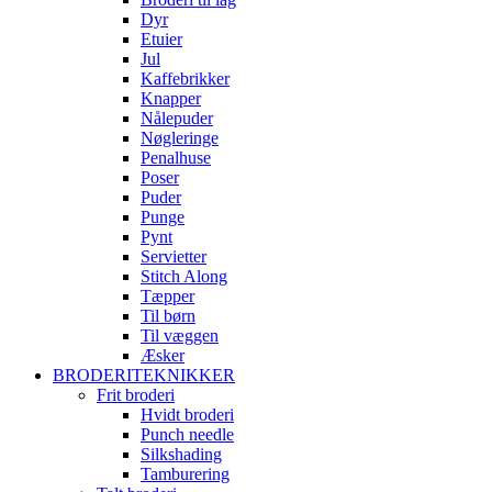
Dyr
Etuier
Jul
Kaffebrikker
Knapper
Nålepuder
Nøgleringe
Penalhuse
Poser
Puder
Punge
Pynt
Servietter
Stitch Along
Tæpper
Til børn
Til væggen
Æsker
BRODERITEKNIKKER
Frit broderi
Hvidt broderi
Punch needle
Silkshading
Tamburering