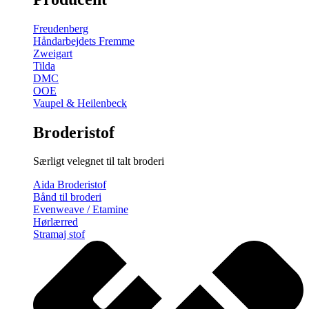
gratis
broderimønster
Freudenberg
antal
Håndarbejdets Fremme
Zweigart
Tilda
DMC
OOE
Vaupel & Heilenbeck
Broderistof
Særligt velegnet til talt broderi
Aida Broderistof
Bånd til broderi
Evenweave / Etamine
Hørlærred
Stramaj stof