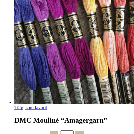
Tilføj som favorit
DMC Mouliné “Amagergarn”
DMC