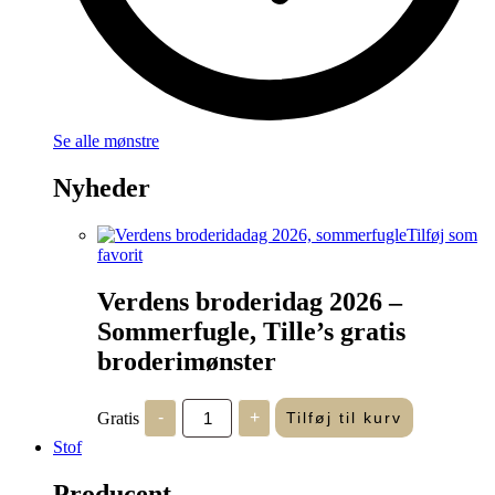
Se alle mønstre
Nyheder
Tilføj som
favorit
Verdens broderidag 2026 –
Sommerfugle, Tille’s gratis
broderimønster
Verdens
Gratis
-
+
Tilføj til kurv
broderidag
2026
Stof
-
Sommerfugle,
Producent
Tille's