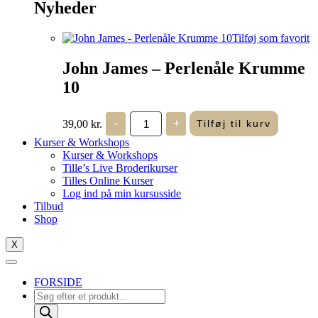
Nyheder
Tilføj som favorit
John James – Perlenåle Krumme
10
John
39,00
kr.
-
+
Tilføj til kurv
James
-
Kurser & Workshops
Perlenåle
Kurser & Workshops
Krumme
Tille’s Live Broderikurser
10
Tilles Online Kurser
antal
Log ind på min kursusside
Tilbud
Shop
X
FORSIDE
Products
search