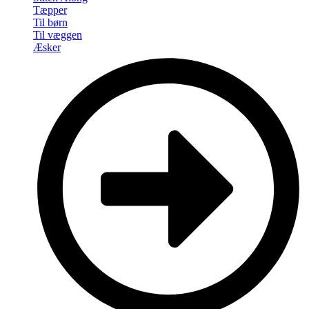
Tæpper
Til børn
Til væggen
Æsker