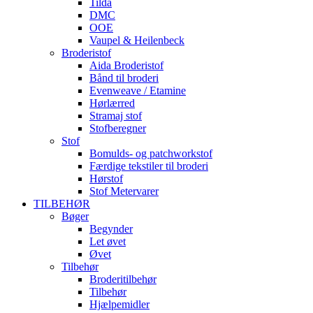
Tilda
DMC
OOE
Vaupel & Heilenbeck
Broderistof
Aida Broderistof
Bånd til broderi
Evenweave / Etamine
Hørlærred
Stramaj stof
Stofberegner
Stof
Bomulds- og patchworkstof
Færdige tekstiler til broderi
Hørstof
Stof Metervarer
TILBEHØR
Bøger
Begynder
Let øvet
Øvet
Tilbehør
Broderitilbehør
Tilbehør
Hjælpemidler