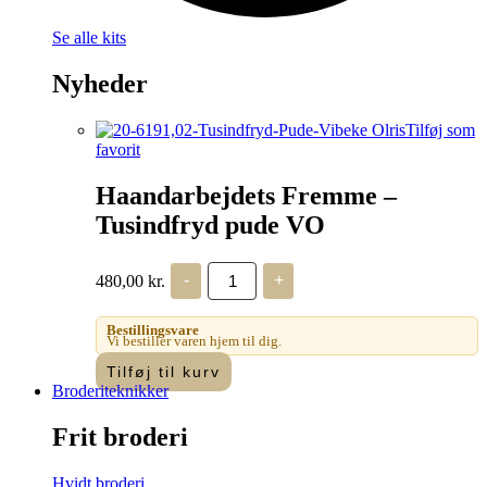
Se alle kits
Nyheder
Tilføj som
favorit
Haandarbejdets Fremme –
Tusindfryd pude VO
Haandarbejdets
480,00
kr.
-
+
Fremme
-
Tusindfryd
Bestillingsvare
pude
Vi bestiller varen hjem til dig.
VO
Tilføj til kurv
antal
Broderiteknikker
Frit broderi
Hvidt broderi