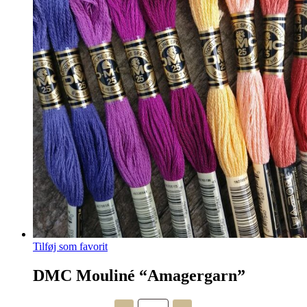
Tilføj som favorit
DMC Mouliné “Amagergarn”
DMC