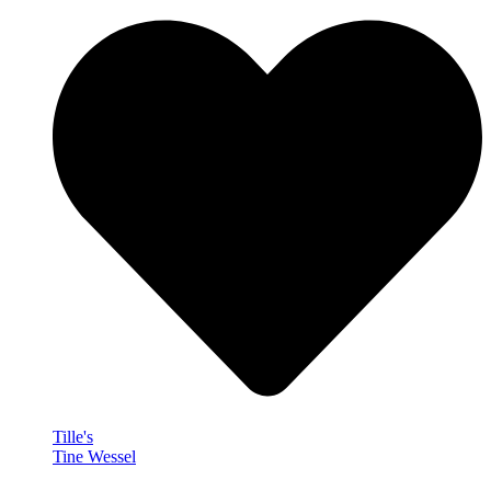
Tille's
Tine Wessel