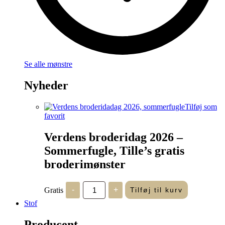
Se alle mønstre
Nyheder
Tilføj som
favorit
Verdens broderidag 2026 –
Sommerfugle, Tille’s gratis
broderimønster
Verdens
Gratis
-
+
Tilføj til kurv
broderidag
2026
Stof
-
Sommerfugle,
Producent
Tille's