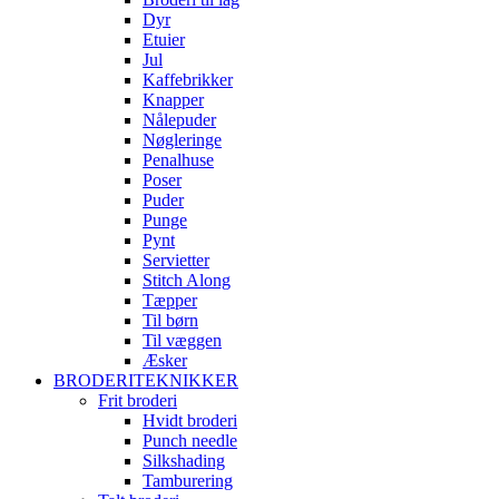
Dyr
Etuier
Jul
Kaffebrikker
Knapper
Nålepuder
Nøgleringe
Penalhuse
Poser
Puder
Punge
Pynt
Servietter
Stitch Along
Tæpper
Til børn
Til væggen
Æsker
BRODERITEKNIKKER
Frit broderi
Hvidt broderi
Punch needle
Silkshading
Tamburering