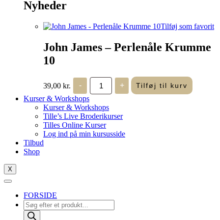
Nyheder
Tilføj som favorit
John James – Perlenåle Krumme
10
John
39,00
kr.
-
+
Tilføj til kurv
James
-
Kurser & Workshops
Perlenåle
Kurser & Workshops
Krumme
Tille’s Live Broderikurser
10
Tilles Online Kurser
antal
Log ind på min kursusside
Tilbud
Shop
X
FORSIDE
Products
search