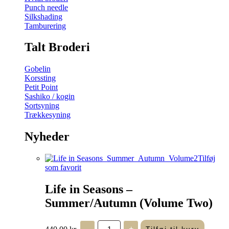
Punch needle
Silkshading
Tamburering
Talt Broderi
Gobelin
Korssting
Petit Point
Sashiko / kogin
Sortsyning
Trækkesyning
Nyheder
Tilføj
som favorit
Life in Seasons –
Summer/Autumn (Volume Two)
Life
440,00
kr.
-
+