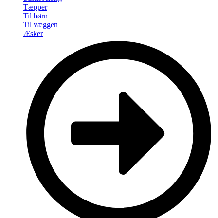
Tæpper
Til børn
Til væggen
Æsker