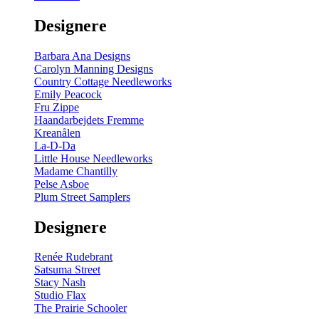
gul
-
Designere
200
m
antal
Barbara Ana Designs
Carolyn Manning Designs
Country Cottage Needleworks
Emily Peacock
Fru Zippe
Haandarbejdets Fremme
Kreanålen
La-D-Da
Little House Needleworks
Madame Chantilly
Pelse Asboe
Plum Street Samplers
Designere
Renée Rudebrant
Satsuma Street
Stacy Nash
Studio Flax
The Prairie Schooler