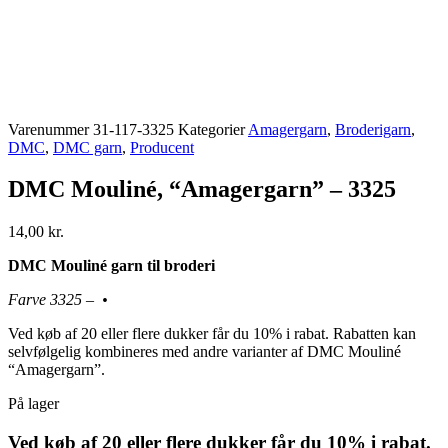
Varenummer
31-117-3325
Kategorier
Amagergarn
,
Broderigarn
,
DMC
,
DMC garn
,
Producent
DMC Mouliné, “Amagergarn” – 3325
14,00
kr.
DMC Mouliné garn til broderi
Farve 3325 – •
Ved køb af 20 eller flere dukker får du 10% i rabat. Rabatten kan
selvfølgelig kombineres med andre varianter af DMC Mouliné
“Amagergarn”.
På lager
Ved køb af 20 eller flere dukker får du 10% i rabat.