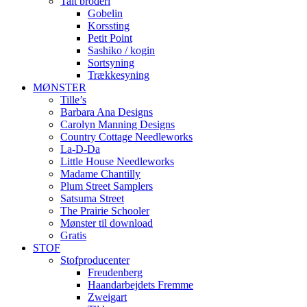
Talt broderi
Gobelin
Korssting
Petit Point
Sashiko / kogin
Sortsyning
Trækkesyning
MØNSTER
Tille’s
Barbara Ana Designs
Carolyn Manning Designs
Country Cottage Needleworks
La-D-Da
Little House Needleworks
Madame Chantilly
Plum Street Samplers
Satsuma Street
The Prairie Schooler
Mønster til download
Gratis
STOF
Stofproducenter
Freudenberg
Haandarbejdets Fremme
Zweigart