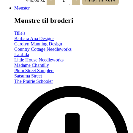
Tilføj til kurv
in
Seasons
Mønster
-
Summer/Autumn
Mønstre til broderi
(Volume
Two)
antal
Tille's
Barbara Ana Designs
Carolyn Manning Design
Country Cottage Needleworks
La-d-da
Little House Needleworks
Madame Chantilly
Plum Street Samplers
Satsuma Street
The Prairie Schooler