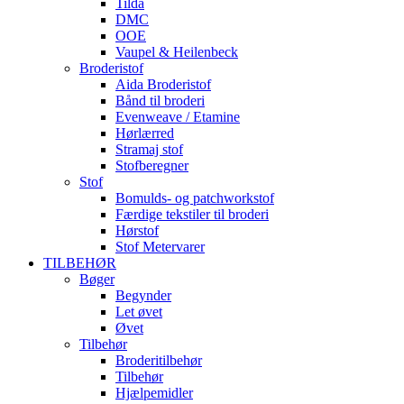
Tilda
DMC
OOE
Vaupel & Heilenbeck
Broderistof
Aida Broderistof
Bånd til broderi
Evenweave / Etamine
Hørlærred
Stramaj stof
Stofberegner
Stof
Bomulds- og patchworkstof
Færdige tekstiler til broderi
Hørstof
Stof Metervarer
TILBEHØR
Bøger
Begynder
Let øvet
Øvet
Tilbehør
Broderitilbehør
Tilbehør
Hjælpemidler