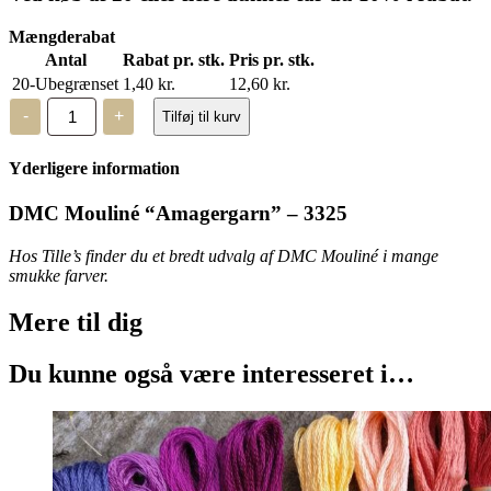
Mængderabat
Antal
Rabat pr. stk.
Pris pr. stk.
20-Ubegrænset
1,40
kr.
12,60
kr.
DMC
-
+
Tilføj til kurv
Mouliné,
“Amagergarn”
–
Yderligere information
3325
antal
DMC Mouliné “Amagergarn” – 3325
Hos Tille’s finder du et bredt udvalg af DMC Mouliné i mange
smukke farver.
Mere til
dig
Du kunne også være interesseret i…