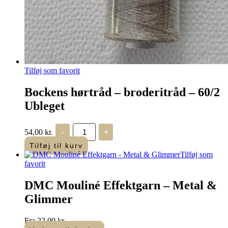
Tilføj som favorit
Bockens hørtråd – broderitråd – 60/2
Ubleget
Bockens
54,00
kr.
-
+
hørtråd
-
Tilføj til kurv
broderitråd
Tilføj som
-
favorit
60/2
Ubleget
DMC Mouliné Effektgarn – Metal &
antal
Glimmer
Fra
22,00
kr.