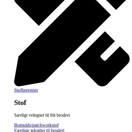
Stofberegner
Stof
Særligt velegnet til frit broderi
Bomulds/patchworkstof
Færdige tekstiler til broderi