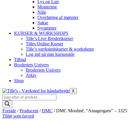
Lys og Lup
Montering
Nåle
Overføring af mønster
Sakse
Syrammer
KURSER & WORKSHOPS
Tille’s Live Broderikurser
Tilles Online Kurser
Tille’s værkstedskurser & workshops
Log ind på min kursusside
Tilbud
Broderiets Univers
Broderiets Univers
Arkiv
Shop
X
Products
search
Forside
/
Producent
/
DMC
/ DMC Mouliné, “Amagergarn” – 3325
Tilføj som favorit