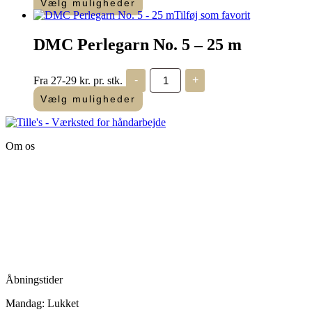
Vælg muligheder
Dette
Tilføj som favorit
vare
har
DMC Perlegarn No. 5 – 25 m
flere
varianter.
DMC
Mulighederne
Fra 27-29 kr. pr. stk.
-
+
Perlegarn
kan
No.
Vælg muligheder
vælges
5
på
-
varesiden
25
m
Om os
antal
Tille’s – Værksted
for håndarbejde
Vandmanden 12B
9200 Aalborg SV
Tlf.: +45
81987264
Mail:
info@tilles.dk
CVR: 42501328
Åbningstider
Mandag: Lukket