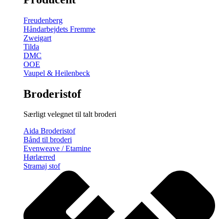
gratis
broderimønster
Freudenberg
antal
Håndarbejdets Fremme
Zweigart
Tilda
DMC
OOE
Vaupel & Heilenbeck
Broderistof
Særligt velegnet til talt broderi
Aida Broderistof
Bånd til broderi
Evenweave / Etamine
Hørlærred
Stramaj stof