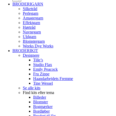
BRODERIGARN
Silketråd
Perlegarn
Amagergarn
Effektgarn
Hørtråd
Navnegarn
Uldgarn
Blomstergarn
Weeks Dye Works
BRODERIKIT
Designere
Tille’s
Studio Flax
Emily Peacock
Fru Zippe
Haandarbejdets Fremme
Tine Wessel
Se alle kits
Find kits efter tema
Billeder
Blomster
Bogmærker
Bordløber
Broderi til låg