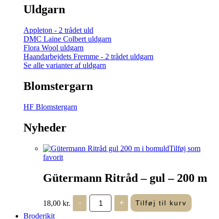
Uldgarn
Appleton - 2 trådet uld
DMC Laine Colbert uldgarn
Flora Wool uldgarn
Haandarbejdets Fremme - 2 trådet uldgarn
Se alle varianter af uldgarn
Blomstergarn
HF Blomstergarn
Nyheder
Tilføj som
favorit
Gütermann Ritråd – gul – 200 m
Gütermann
18,00
kr.
-
+
Tilføj til kurv
Ritråd
-
Broderikit