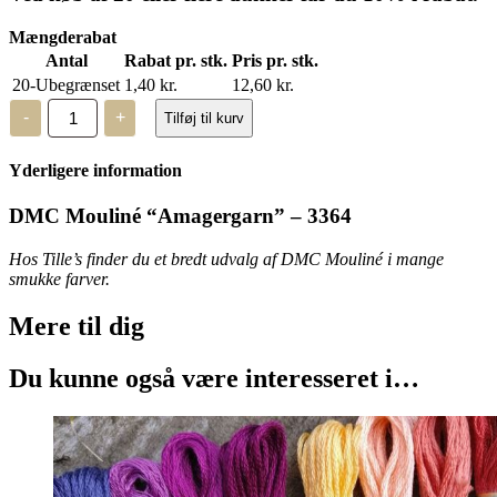
Mængderabat
Antal
Rabat pr. stk.
Pris pr. stk.
20-Ubegrænset
1,40
kr.
12,60
kr.
DMC
-
+
Tilføj til kurv
Mouliné,
“Amagergarn”
–
Yderligere information
3364
antal
DMC Mouliné “Amagergarn” – 3364
Hos Tille’s finder du et bredt udvalg af DMC Mouliné i mange
smukke farver.
Mere til
dig
Du kunne også være interesseret i…