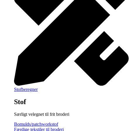
Stofberegner
Stof
Særligt velegnet til frit broderi
Bomulds/patchworkstof
Færdige tekstiler til broderi