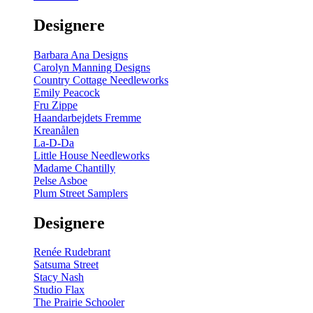
gul
-
Designere
200
m
antal
Barbara Ana Designs
Carolyn Manning Designs
Country Cottage Needleworks
Emily Peacock
Fru Zippe
Haandarbejdets Fremme
Kreanålen
La-D-Da
Little House Needleworks
Madame Chantilly
Pelse Asboe
Plum Street Samplers
Designere
Renée Rudebrant
Satsuma Street
Stacy Nash
Studio Flax
The Prairie Schooler