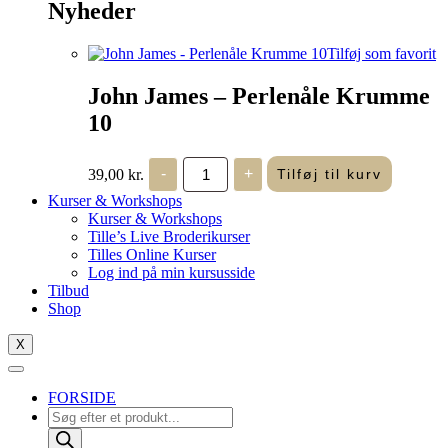
Nyheder
Tilføj som favorit
John James – Perlenåle Krumme
10
John
39,00
kr.
-
+
Tilføj til kurv
James
-
Kurser & Workshops
Perlenåle
Kurser & Workshops
Krumme
Tille’s Live Broderikurser
10
Tilles Online Kurser
antal
Log ind på min kursusside
Tilbud
Shop
X
FORSIDE
Products
search