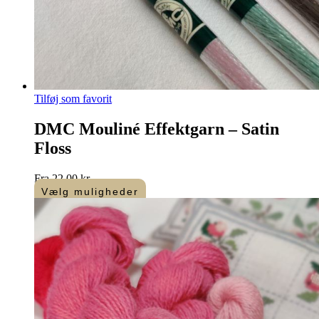
Tilføj som favorit
DMC Mouliné Effektgarn – Satin
Floss
Fra
22,00
kr.
Vælg muligheder
Dette
vare
har
flere
varianter.
Mulighederne
kan
vælges
på
varesiden