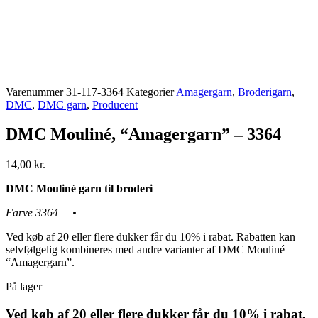
Varenummer
31-117-3364
Kategorier
Amagergarn
,
Broderigarn
,
DMC
,
DMC garn
,
Producent
DMC Mouliné, “Amagergarn” – 3364
14,00
kr.
DMC Mouliné garn til broderi
Farve 3364 – •
Ved køb af 20 eller flere dukker får du 10% i rabat. Rabatten kan
selvfølgelig kombineres med andre varianter af DMC Mouliné
“Amagergarn”.
På lager
Ved køb af 20 eller flere dukker får du 10% i rabat.