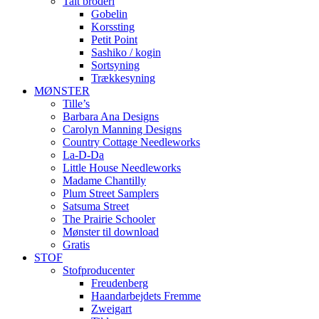
Talt broderi
Gobelin
Korssting
Petit Point
Sashiko / kogin
Sortsyning
Trækkesyning
MØNSTER
Tille’s
Barbara Ana Designs
Carolyn Manning Designs
Country Cottage Needleworks
La-D-Da
Little House Needleworks
Madame Chantilly
Plum Street Samplers
Satsuma Street
The Prairie Schooler
Mønster til download
Gratis
STOF
Stofproducenter
Freudenberg
Haandarbejdets Fremme
Zweigart