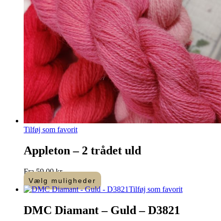
Tilføj som favorit
Appleton – 2 trådet uld
Fra
59,00
kr.
Vælg muligheder
Dette
Tilføj som favorit
vare
har
DMC Diamant – Guld – D3821
flere