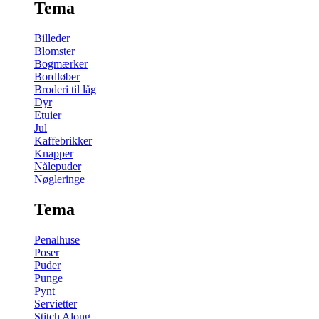
Tema
Billeder
Blomster
Bogmærker
Bordløber
Broderi til låg
Dyr
Etuier
Jul
Kaffebrikker
Knapper
Nålepuder
Nøgleringe
Tema
Penalhuse
Poser
Puder
Punge
Pynt
Servietter
Stitch Along