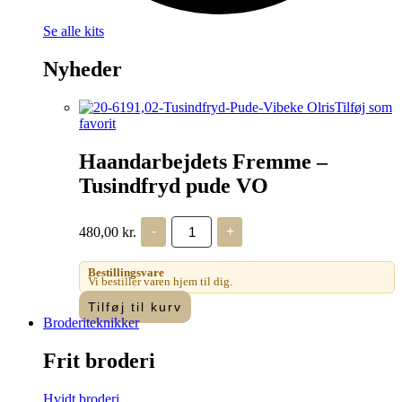
Se alle kits
Nyheder
Tilføj som
favorit
Haandarbejdets Fremme –
Tusindfryd pude VO
Haandarbejdets
480,00
kr.
-
+
Fremme
-
Tusindfryd
Bestillingsvare
pude
Vi bestiller varen hjem til dig.
VO
Tilføj til kurv
antal
Broderiteknikker
Frit broderi
Hvidt broderi