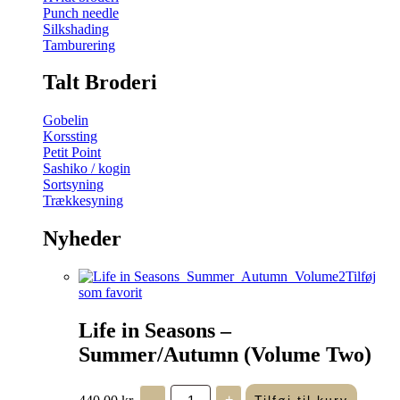
Punch needle
Silkshading
Tamburering
Talt Broderi
Gobelin
Korssting
Petit Point
Sashiko / kogin
Sortsyning
Trækkesyning
Nyheder
Tilføj
som favorit
Life in Seasons –
Summer/Autumn (Volume Two)
Life
440,00
kr.
-
+