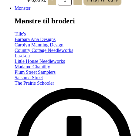
Tilføj til kurv
in
Seasons
Mønster
-
Summer/Autumn
Mønstre til broderi
(Volume
Two)
antal
Tille's
Barbara Ana Designs
Carolyn Manning Design
Country Cottage Needleworks
La-d-da
Little House Needleworks
Madame Chantilly
Plum Street Samplers
Satsuma Street
The Prairie Schooler