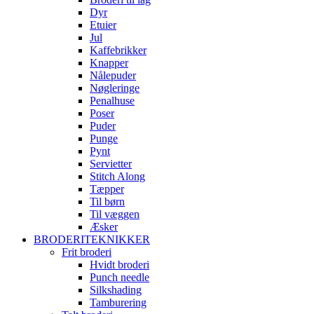
Dyr
Etuier
Jul
Kaffebrikker
Knapper
Nålepuder
Nøgleringe
Penalhuse
Poser
Puder
Punge
Pynt
Servietter
Stitch Along
Tæpper
Til børn
Til væggen
Æsker
BRODERITEKNIKKER
Frit broderi
Hvidt broderi
Punch needle
Silkshading
Tamburering