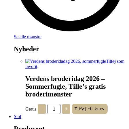
Se alle mønstre
Nyheder
Tilføj som
favorit
Verdens broderidag 2026 –
Sommerfugle, Tille’s gratis
broderimønster
Verdens
Gratis
-
+
Tilføj til kurv
broderidag
2026
Stof
-
Sommerfugle,
Producent
Tille's