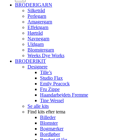
BRODERIGARN
Silketråd
Perlegarn
Amagergarn
Effektgarn
Hørtråd
Navnegarn
Uldgarn
Blomstergarn
Weeks Dye Works
BRODERIKIT
Designere
Tille’s
Studio Flax
Emily Peacock
Fru Zippe
Haandarbejdets Fremme
Tine Wessel
Se alle kits
Find kits efter tema
Billeder
Blomster
Bogmærker
Bordløber
Broderi til låg