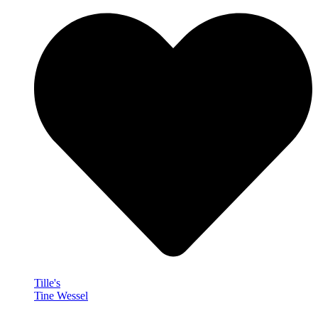
Tille's
Tine Wessel