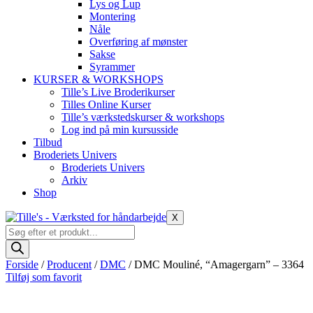
Lys og Lup
Montering
Nåle
Overføring af mønster
Sakse
Syrammer
KURSER & WORKSHOPS
Tille’s Live Broderikurser
Tilles Online Kurser
Tille’s værkstedskurser & workshops
Log ind på min kursusside
Tilbud
Broderiets Univers
Broderiets Univers
Arkiv
Shop
X
Products
search
Forside
/
Producent
/
DMC
/ DMC Mouliné, “Amagergarn” – 3364
Tilføj som favorit