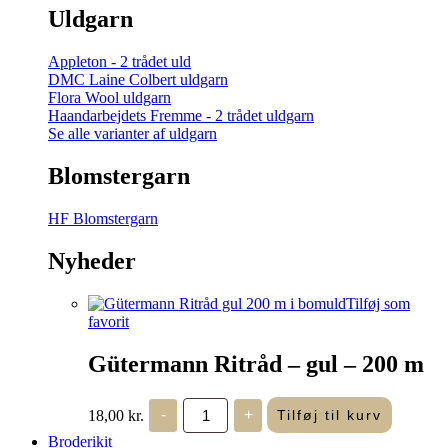
Uldgarn
Appleton - 2 trådet uld
DMC Laine Colbert uldgarn
Flora Wool uldgarn
Haandarbejdets Fremme - 2 trådet uldgarn
Se alle varianter af uldgarn
Blomstergarn
HF Blomstergarn
Nyheder
Tilføj som
favorit
Gütermann Ritråd – gul – 200 m
Gütermann
18,00
kr.
-
+
Tilføj til kurv
Ritråd
-
Broderikit