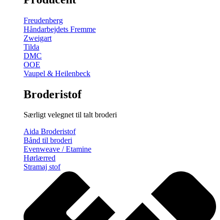
gratis
broderimønster
Freudenberg
antal
Håndarbejdets Fremme
Zweigart
Tilda
DMC
OOE
Vaupel & Heilenbeck
Broderistof
Særligt velegnet til talt broderi
Aida Broderistof
Bånd til broderi
Evenweave / Etamine
Hørlærred
Stramaj stof