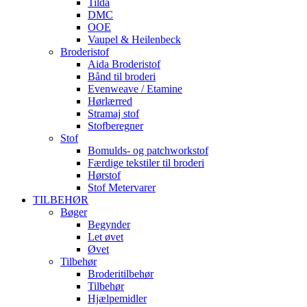
Tilda
DMC
OOE
Vaupel & Heilenbeck
Broderistof
Aida Broderistof
Bånd til broderi
Evenweave / Etamine
Hørlærred
Stramaj stof
Stofberegner
Stof
Bomulds- og patchworkstof
Færdige tekstiler til broderi
Hørstof
Stof Metervarer
TILBEHØR
Bøger
Begynder
Let øvet
Øvet
Tilbehør
Broderitilbehør
Tilbehør
Hjælpemidler