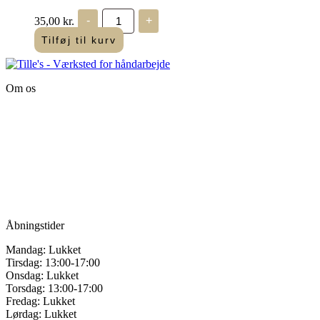
varianter.
DMC
Mulighederne
35,00
kr.
-
+
Diamant
kan
-
Tilføj til kurv
vælges
Guld
på
-
varesiden
D3821
antal
Om os
Tille’s – Værksted
for håndarbejde
Vandmanden 12B
9200 Aalborg SV
Tlf.: +45
81987264
Mail:
info@tilles.dk
CVR: 42501328
Åbningstider
Mandag: Lukket
Tirsdag: 13:00-17:00
Onsdag: Lukket
Torsdag: 13:00-17:00
Fredag: Lukket
Lørdag: Lukket