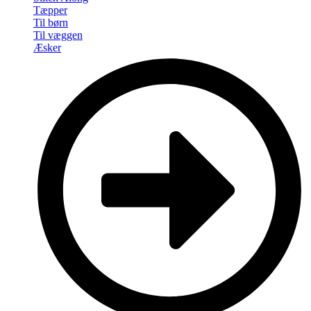
Tæpper
Til børn
Til væggen
Æsker