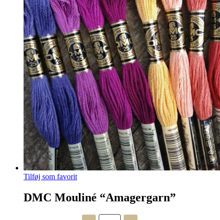
Tilføj som favorit
DMC Mouliné “Amagergarn”
DMC