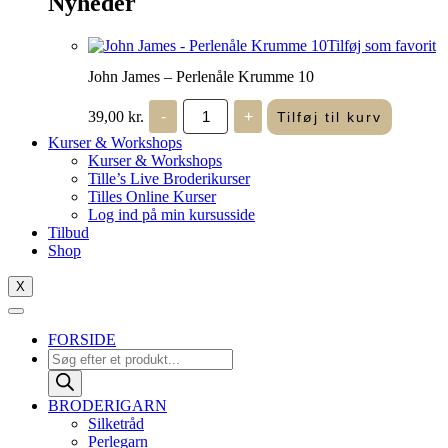
Nyheder
Tilføj som favorit
John James – Perlenåle Krumme 10
John
39,00
kr.
-
+
Tilføj til kurv
James
-
Kurser & Workshops
Perlenåle
Kurser & Workshops
Krumme
Tille’s Live Broderikurser
10
Tilles Online Kurser
antal
Log ind på min kursusside
Tilbud
Shop
X
FORSIDE
Products
search
BRODERIGARN
Silketråd
Perlegarn