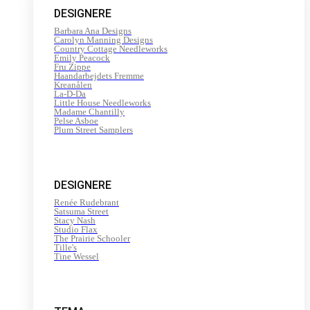
DESIGNERE
Barbara Ana Designs
Carolyn Manning Designs
Country Cottage Needleworks
Emily Peacock
Fru Zippe
Haandarbejdets Fremme
Kreanålen
La-D-Da
Little House Needleworks
Madame Chantilly
Pelse Asboe
Plum Street Samplers
DESIGNERE
Renée Rudebrant
Satsuma Street
Stacy Nash
Studio Flax
The Prairie Schooler
Tille's
Tine Wessel