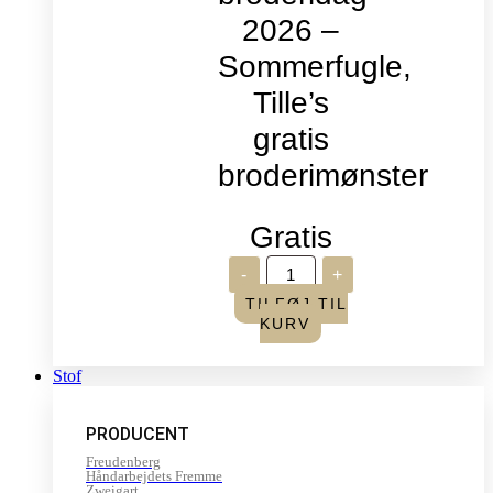
2026 –
Sommerfugle,
Tille’s
gratis
broderimønster
Gratis
Verdens
-
+
broderidag
2026
TILFØJ TIL
-
KURV
Sommerfugle,
Tille's
gratis
Stof
broderimønster
antal
PRODUCENT
Freudenberg
Håndarbejdets Fremme
Zweigart