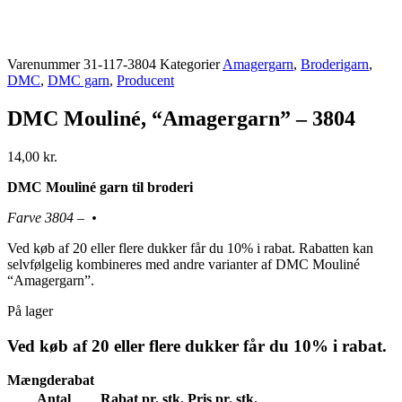
Varenummer
31-117-3804
Kategorier
Amagergarn
,
Broderigarn
,
DMC
,
DMC garn
,
Producent
DMC Mouliné, “Amagergarn” – 3804
14,00
kr.
DMC Mouliné garn til broderi
Farve 3804 – •
Ved køb af 20 eller flere dukker får du 10% i rabat. Rabatten kan
selvfølgelig kombineres med andre varianter af DMC Mouliné
“Amagergarn”.
På lager
Ved køb af 20 eller flere dukker får du 10% i rabat.
Mængderabat
Antal
Rabat pr. stk.
Pris pr. stk.