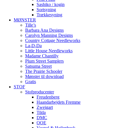
Sashiko / kogin
Sortsyning
Trækkesyning
MØNSTER
Tille’s
Barbara Ana Designs
Carolyn Manning Designs
Country Cottage Needleworks
La-D-Da
Little House Needleworks
Madame Chantilly
Plum Street Samplers
Satsuma Street
The Prairie Schooler
Mønster til download
Gratis
STOF
Stofproducenter
Freudenberg
Haandarbejdets Fremme
Zweigart
Tilda
DMC
OOE
Vaupel & Heilenbeck