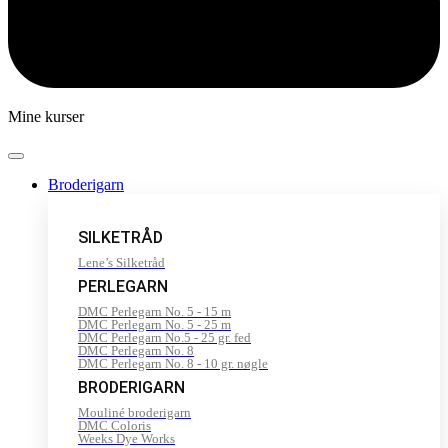
Mine kurser
Broderigarn
SILKETRÅD
Lene’s Silketråd
PERLEGARN
DMC Perlegarn No. 5 - 15 m
DMC Perlegarn No. 5 - 25 m
DMC Perlegarn No.5 - 25 gr. fed
DMC Perlegarn No. 8
DMC Perlegarn No. 8 - 10 gr. nøgle
BRODERIGARN
Mouliné broderigarn
DMC Coloris
Weeks Dye Works