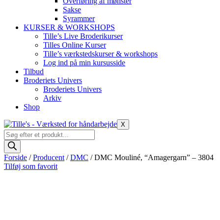
Overføring af mønster
Sakse
Syrammer
KURSER & WORKSHOPS
Tille’s Live Broderikurser
Tilles Online Kurser
Tille’s værkstedskurser & workshops
Log ind på min kursusside
Tilbud
Broderiets Univers
Broderiets Univers
Arkiv
Shop
X
Products
search
Forside
/
Producent
/
DMC
/ DMC Mouliné, “Amagergarn” – 3804
Tilføj som favorit