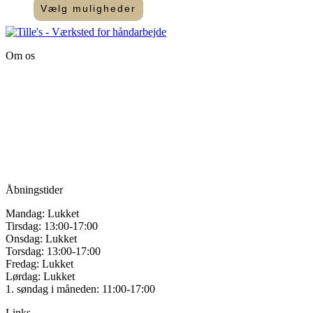
Vælg muligheder
Dette
vare
har
Om os
flere
varianter.
Tille’s – Værksted
Mulighederne
for håndarbejde
kan
vælges
Vandmanden 12B
på
9200 Aalborg SV
varesiden
Tlf.: +45
81987264
Mail:
info@tilles.dk
CVR: 42501328
Åbningstider
Mandag: Lukket
Tirsdag: 13:00-17:00
Onsdag: Lukket
Torsdag: 13:00-17:00
Fredag: Lukket
Lørdag: Lukket
1. søndag i måneden: 11:00-17:00
Links