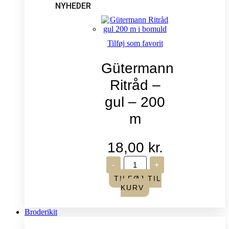
NYHEDER
Tilføj som favorit
Gütermann
Ritråd –
gul – 200
m
18,00
kr.
Gütermann
-
+
Ritråd
-
TILFØJ TIL
gul
KURV
-
200
m
Broderikit
antal