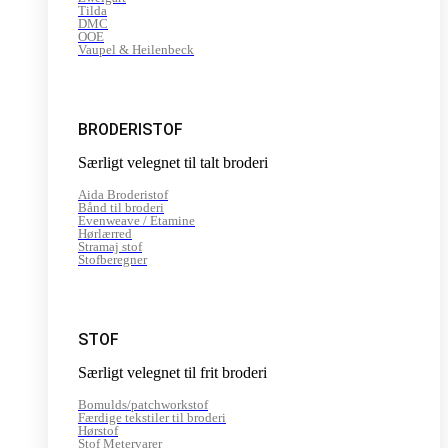
Tilda
DMC
OOE
Vaupel & Heilenbeck
BRODERISTOF
Særligt velegnet til talt broderi
Aida Broderistof
Bånd til broderi
Evenweave / Etamine
Hørlærred
Stramaj stof
Stofberegner
STOF
Særligt velegnet til frit broderi
Bomulds/patchworkstof
Færdige tekstiler til broderi
Hørstof
Stof Metervarer