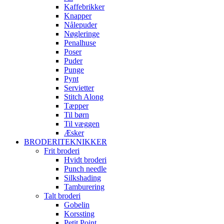
Kaffebrikker
Knapper
Nålepuder
Nøgleringe
Penalhuse
Poser
Puder
Punge
Pynt
Servietter
Stitch Along
Tæpper
Til børn
Til væggen
Æsker
BRODERITEKNIKKER
Frit broderi
Hvidt broderi
Punch needle
Silkshading
Tamburering
Talt broderi
Gobelin
Korssting
Petit Point