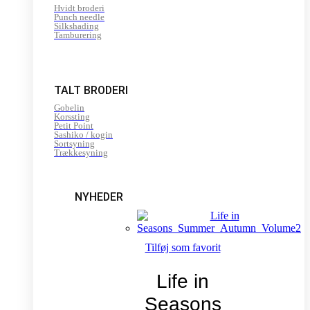
Hvidt broderi
Punch needle
Silkshading
Tamburering
TALT BRODERI
Gobelin
Korssting
Petit Point
Sashiko / kogin
Sortsyning
Trækkesyning
NYHEDER
Tilføj som favorit
Life in
Seasons