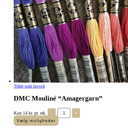
Tilføj som favorit
DMC Mouliné “Amagergarn”
DMC
Kun 14 kr. pr. stk.
-
+
Mouliné
"Amagergarn"
Vælg muligheder
antal