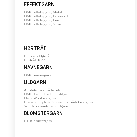
EFFEKTGARN
DMC effektgarn, Metal
DMC effektgarn, Farveskift
DMC effektgarn, Luminere
DMC effektgarn, Satin
HØRTRÅD
Bockens Hørtråd
Hørtråd 16/2
NAVNEGARN
DMC navnegarn
ULDGARN
Appleton - 2 trådet uld
DMC Laine Colbert uldgarn
Flora Wool uldgarn
Haandarbejdets Fremme - 2 trådet uldgarn
Se alle varianter af uldgarn
BLOMSTERGARN
HF Blomstergarn