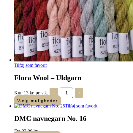
Tilføj som favorit
Flora Wool – Uldgarn
Flora
Kun 13 kr. pr. stk.
-
+
Wool
-
Vælg muligheder
Uldgarn
Tilføj som favorit
antal
DMC navnegarn No. 16
Fra
22,00
kr.