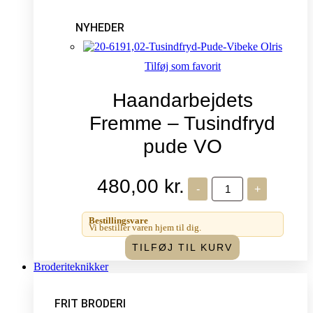
NYHEDER
Tilføj som favorit
Haandarbejdets
Fremme – Tusindfryd
pude VO
480,00
kr.
Haandarbejdets
-
+
Fremme
-
Tusindfryd
Bestillingsvare
pude
Vi bestiller varen hjem til dig.
VO
TILFØJ TIL KURV
antal
Broderiteknikker
FRIT BRODERI