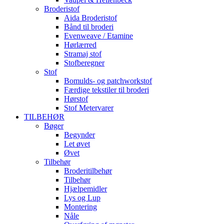
Broderistof
Aida Broderistof
Bånd til broderi
Evenweave / Etamine
Hørlærred
Stramaj stof
Stofberegner
Stof
Bomulds- og patchworkstof
Færdige tekstiler til broderi
Hørstof
Stof Metervarer
TILBEHØR
Bøger
Begynder
Let øvet
Øvet
Tilbehør
Broderitilbehør
Tilbehør
Hjælpemidler
Lys og Lup
Montering
Nåle