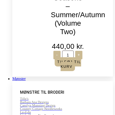
–
Summer/Autumn
(Volume
Two)
440,00
kr.
Life
-
+
in
Seasons
TILFØJ TIL
-
KURV
Summer/Autumn
(Volume
Two)
Mønster
antal
MØNSTRE TIL BRODERI
Tille's
Barbara Ana Designs
Carolyn Manning Design
Country Cottage Needleworks
La-d-da