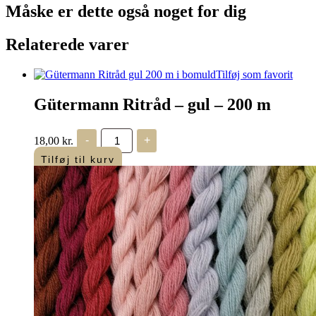
Måske er dette også
noget for dig
Relaterede varer
Tilføj som favorit
Gütermann Ritråd – gul – 200 m
Gütermann
18,00
kr.
-
+
Ritråd
-
Tilføj til kurv
gul
-
200
m
antal