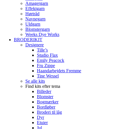
Amagergarn
Effektgarn
Hørtråd
Navnegarn
Uldgarn
Blomstergarn
Weeks Dye Works
BRODERIKIT
Designere
Tille’s
Studio Flax
Emily Peacock
Fru Zippe
Haandarbejdets Fremme
Tine Wessel
Se alle kits
Find kits efter tema
Billeder
Blomster
Bogmærker
Bordløber
Broderi til låg
Dyr
Etuier
Jul