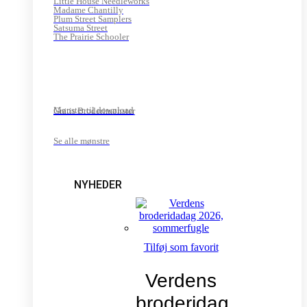
Little House Needleworks
Madame Chantilly
Plum Street Samplers
Satsuma Street
The Prairie Schooler
Mønster til download
Gratis Broderimønster
Se alle mønstre
NYHEDER
Tilføj som favorit
Verdens
broderidag