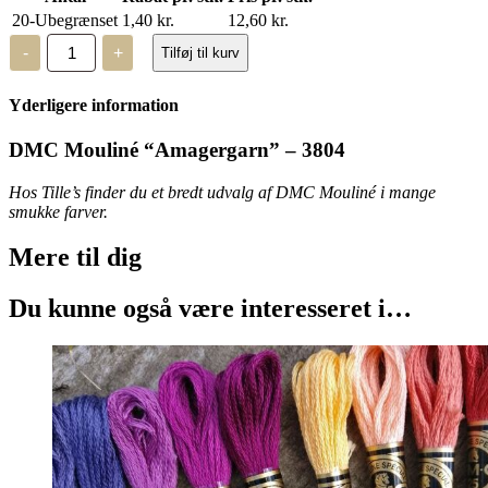
20-Ubegrænset
1,40
kr.
12,60
kr.
DMC
-
+
Tilføj til kurv
Mouliné,
“Amagergarn”
–
Yderligere information
3804
antal
DMC Mouliné “Amagergarn” – 3804
Hos Tille’s finder du et bredt udvalg af DMC Mouliné i mange
smukke farver.
Mere til
dig
Du kunne også være interesseret i…