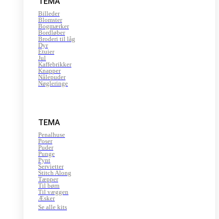
TEMA
Billeder
Blomster
Bogmærker
Bordløber
Broderi til låg
Dyr
Etuier
Jul
Kaffebrikker
Knapper
Nålepuder
Nøgleringe
TEMA
Penalhuse
Poser
Puder
Punge
Pynt
Servietter
Stitch Along
Tæpper
Til børn
Til væggen
Æsker
Se alle kits