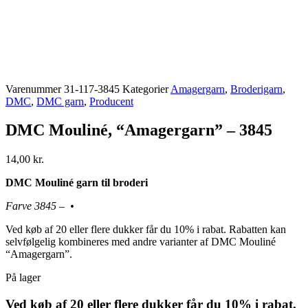
Varenummer
31-117-3845
Kategorier
Amagergarn
,
Broderigarn
,
DMC
,
DMC garn
,
Producent
DMC Mouliné, “Amagergarn” – 3845
14,00
kr.
DMC Mouliné garn til broderi
Farve 3845 – •
Ved køb af 20 eller flere dukker får du 10% i rabat. Rabatten kan
selvfølgelig kombineres med andre varianter af DMC Mouliné
“Amagergarn”.
På lager
Ved køb af 20 eller flere dukker får du 10% i rabat.