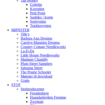
Talt broderi
Gobelin
Korssting
Petit Point
Sashiko / kogin
Sortsyning
Trækkesyning
MØNSTER
Tille’s
Barbara Ana Designs
Carolyn Manning Designs
Country Cottage Needleworks
La-D-Da
Little House Needleworks
Madame Chantilly
Plum Street Samplers
Satsuma Street
The Prairie Schooler
Mønster til download
Gratis
STOF
Stofproducenter
Freudenberg
Haandarbejdets Fremme
Zweigart