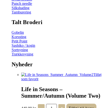
Punch needle
Silkshading
Tamburering
Talt Broderi
Gobelin
Korssting
Petit Point
Sashiko / kogin
Sortsyning
Trækkesyning
Nyheder
Tilføj
som favorit
Life in Seasons –
Summer/Autumn (Volume Two)
Life
440,00
kr.
-
+