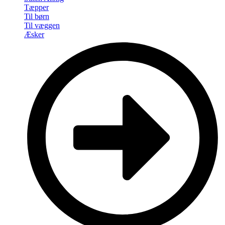
Tæpper
Til børn
Til væggen
Æsker