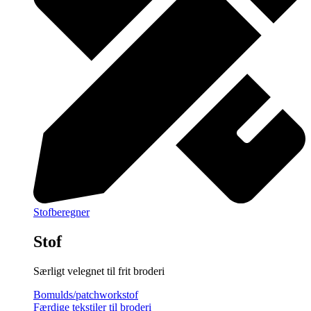
Stofberegner
Stof
Særligt velegnet til frit broderi
Bomulds/patchworkstof
Færdige tekstiler til broderi