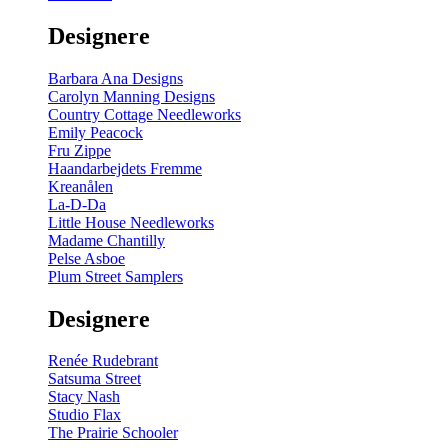
gul
-
Designere
200
m
antal
Barbara Ana Designs
Carolyn Manning Designs
Country Cottage Needleworks
Emily Peacock
Fru Zippe
Haandarbejdets Fremme
Kreanålen
La-D-Da
Little House Needleworks
Madame Chantilly
Pelse Asboe
Plum Street Samplers
Designere
Renée Rudebrant
Satsuma Street
Stacy Nash
Studio Flax
The Prairie Schooler