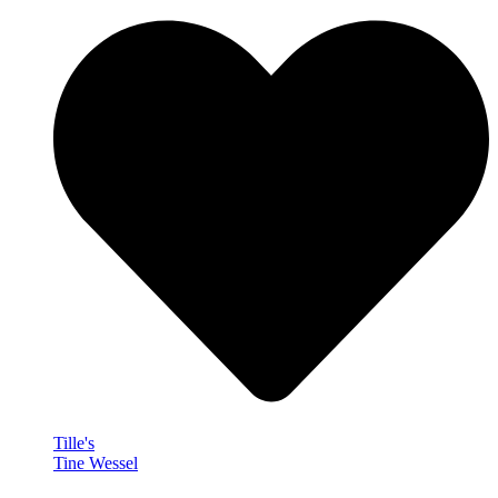
Tille's
Tine Wessel