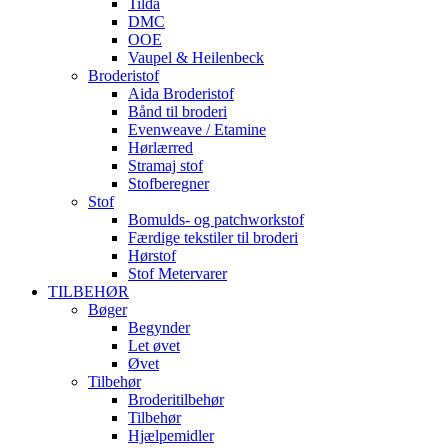
Tilda
DMC
OOE
Vaupel & Heilenbeck
Broderistof
Aida Broderistof
Bånd til broderi
Evenweave / Etamine
Hørlærred
Stramaj stof
Stofberegner
Stof
Bomulds- og patchworkstof
Færdige tekstiler til broderi
Hørstof
Stof Metervarer
TILBEHØR
Bøger
Begynder
Let øvet
Øvet
Tilbehør
Broderitilbehør
Tilbehør
Hjælpemidler