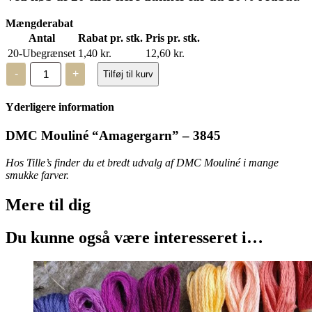
Mængderabat
Antal
Rabat pr. stk.
Pris pr. stk.
20-Ubegrænset
1,40
kr.
12,60
kr.
DMC
-
+
Tilføj til kurv
Mouliné,
“Amagergarn”
–
Yderligere information
3845
antal
DMC Mouliné “Amagergarn” – 3845
Hos Tille’s finder du et bredt udvalg af DMC Mouliné i mange
smukke farver.
Mere til
dig
Du kunne også være interesseret i…