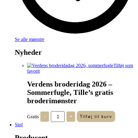
Se alle mønstre
Nyheder
Tilføj som
favorit
Verdens broderidag 2026 –
Sommerfugle, Tille’s gratis
broderimønster
Verdens
Gratis
-
+
Tilføj til kurv
broderidag
2026
Stof
-
Sommerfugle,
Producent
Tille's