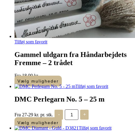
Tilføj som favorit
Gammel uldgarn fra Håndarbejdets
Fremme – 2 trådet
Fra
18,00
kr.
Vælg muligheder
Dette
Tilføj som favorit
vare
har
DMC Perlegarn No. 5 – 25 m
flere
varianter.
DMC
Mulighederne
Fra 27-29 kr. pr. stk.
-
+
Perlegarn
kan
No.
Vælg muligheder
vælges
5
Tilføj som favorit
på
-
varesiden