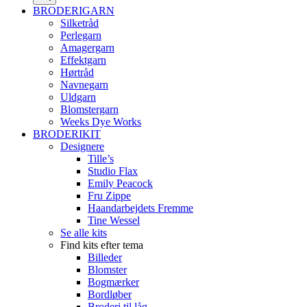
BRODERIGARN
Silketråd
Perlegarn
Amagergarn
Effektgarn
Hørtråd
Navnegarn
Uldgarn
Blomstergarn
Weeks Dye Works
BRODERIKIT
Designere
Tille’s
Studio Flax
Emily Peacock
Fru Zippe
Haandarbejdets Fremme
Tine Wessel
Se alle kits
Find kits efter tema
Billeder
Blomster
Bogmærker
Bordløber
Broderi til låg