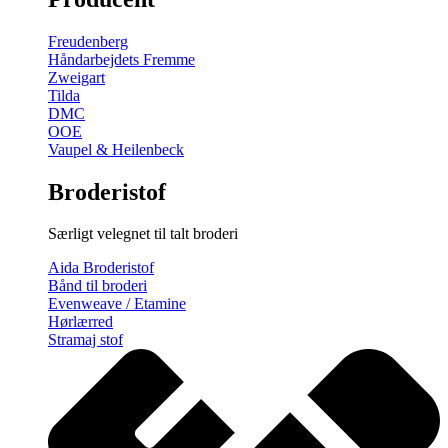
gratis
broderimønster
Freudenberg
antal
Håndarbejdets Fremme
Zweigart
Tilda
DMC
OOE
Vaupel & Heilenbeck
Broderistof
Særligt velegnet til talt broderi
Aida Broderistof
Bånd til broderi
Evenweave / Etamine
Hørlærred
Stramaj stof