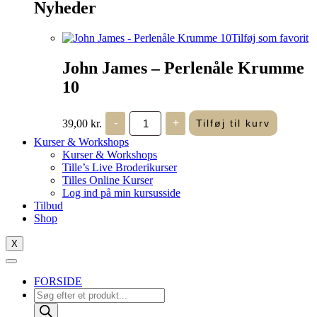
Nyheder
Tilføj som favorit
John James – Perlenåle Krumme
10
John
39,00
kr.
-
+
Tilføj til kurv
James
-
Kurser & Workshops
Perlenåle
Kurser & Workshops
Krumme
Tille’s Live Broderikurser
10
Tilles Online Kurser
antal
Log ind på min kursusside
Tilbud
Shop
X
FORSIDE
Products
search