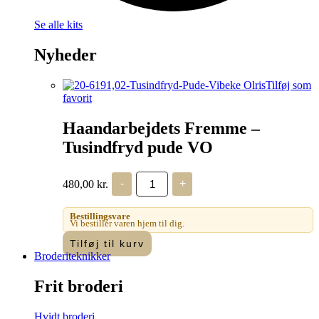
Se alle kits
Nyheder
Tilføj som
favorit
Haandarbejdets Fremme –
Tusindfryd pude VO
Haandarbejdets
480,00
kr.
-
+
Fremme
-
Tusindfryd
Bestillingsvare
pude
Vi bestiller varen hjem til dig.
VO
Tilføj til kurv
antal
Broderiteknikker
Frit broderi
Hvidt broderi