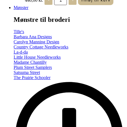
Tilføj til kurv
in
Seasons
Mønster
-
Summer/Autumn
Mønstre til broderi
(Volume
Two)
antal
Tille's
Barbara Ana Designs
Carolyn Manning Design
Country Cottage Needleworks
La-d-da
Little House Needleworks
Madame Chantilly
Plum Street Samplers
Satsuma Street
The Prairie Schooler