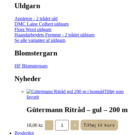
Uldgarn
Appleton - 2 trådet uld
DMC Laine Colbert uldgarn
Flora Wool uldgarn
Haandarbejdets Fremme - 2 trådet uldgarn
Se alle varianter af uldgarn
Blomstergarn
HF Blomstergarn
Nyheder
Tilføj som
favorit
Gütermann Ritråd – gul – 200 m
Gütermann
18,00
kr.
-
+
Tilføj til kurv
Ritråd
-
Broderikit