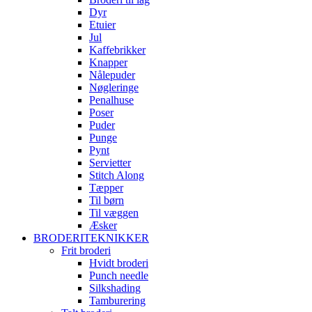
Dyr
Etuier
Jul
Kaffebrikker
Knapper
Nålepuder
Nøgleringe
Penalhuse
Poser
Puder
Punge
Pynt
Servietter
Stitch Along
Tæpper
Til børn
Til væggen
Æsker
BRODERITEKNIKKER
Frit broderi
Hvidt broderi
Punch needle
Silkshading
Tamburering