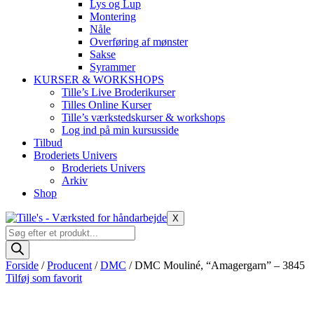
Lys og Lup
Montering
Nåle
Overføring af mønster
Sakse
Syrammer
KURSER & WORKSHOPS
Tille’s Live Broderikurser
Tilles Online Kurser
Tille’s værkstedskurser & workshops
Log ind på min kursusside
Tilbud
Broderiets Univers
Broderiets Univers
Arkiv
Shop
X
Products
search
Forside
/
Producent
/
DMC
/ DMC Mouliné, “Amagergarn” – 3845
Tilføj som favorit