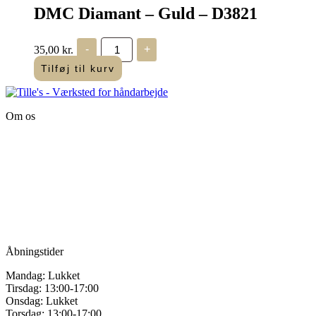
25
DMC Diamant – Guld – D3821
m
antal
DMC
35,00
kr.
-
+
Diamant
-
Tilføj til kurv
Guld
-
D3821
antal
Om os
Tille’s – Værksted
for håndarbejde
Vandmanden 12B
9200 Aalborg SV
Tlf.: +45
81987264
Mail:
info@tilles.dk
CVR: 42501328
Åbningstider
Mandag: Lukket
Tirsdag: 13:00-17:00
Onsdag: Lukket
Torsdag: 13:00-17:00