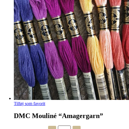
Tilføj som favorit
DMC Mouliné “Amagergarn”
DMC