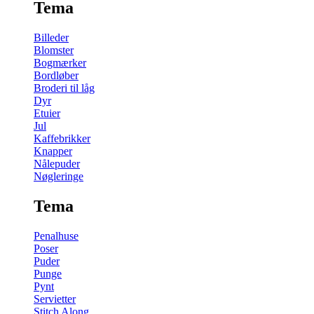
Tema
Billeder
Blomster
Bogmærker
Bordløber
Broderi til låg
Dyr
Etuier
Jul
Kaffebrikker
Knapper
Nålepuder
Nøgleringe
Tema
Penalhuse
Poser
Puder
Punge
Pynt
Servietter
Stitch Along