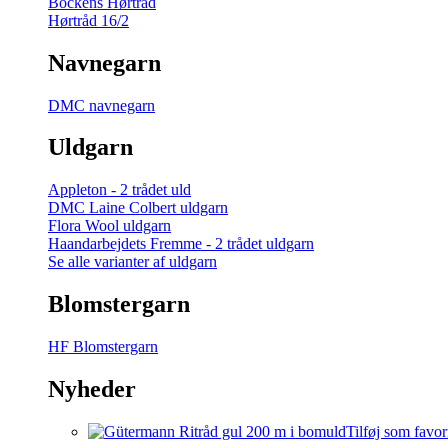
Bockens Hørtråd
Hørtråd 16/2
Navnegarn
DMC navnegarn
Uldgarn
Appleton - 2 trådet uld
DMC Laine Colbert uldgarn
Flora Wool uldgarn
Haandarbejdets Fremme - 2 trådet uldgarn
Se alle varianter af uldgarn
Blomstergarn
HF Blomstergarn
Nyheder
Tilføj som favor