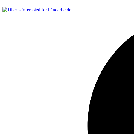
Videre
til
indhold