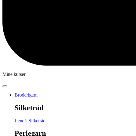
Mine kurser
Broderigarn
Silketråd
Lene’s Silketråd
Perlegarn