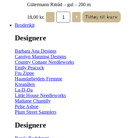
Gütermann Ritråd – gul – 200 m
Gütermann
18,00
kr.
-
+
Tilføj til kurv
Ritråd
-
Broderikit
gul
-
Designere
200
m
antal
Barbara Ana Designs
Carolyn Manning Designs
Country Cottage Needleworks
Emily Peacock
Fru Zippe
Haandarbejdets Fremme
Kreanålen
La-D-Da
Little House Needleworks
Madame Chantilly
Pelse Asboe
Plum Street Samplers
Designere