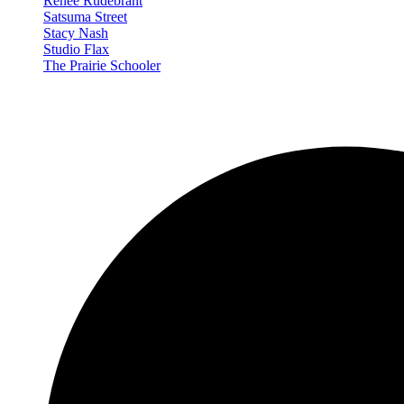
Renée Rudebrant
Satsuma Street
Stacy Nash
Studio Flax
The Prairie Schooler