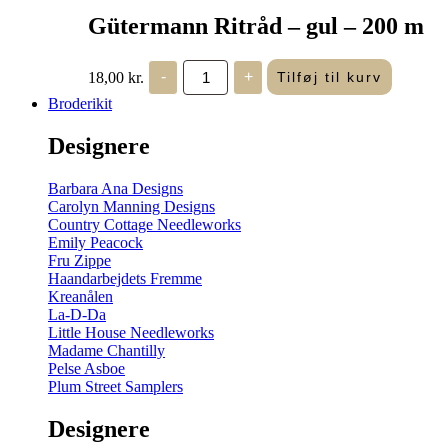
Gütermann Ritråd – gul – 200 m
Gütermann
18,00
kr.
-
+
Tilføj til kurv
Ritråd
-
Broderikit
gul
-
Designere
200
m
antal
Barbara Ana Designs
Carolyn Manning Designs
Country Cottage Needleworks
Emily Peacock
Fru Zippe
Haandarbejdets Fremme
Kreanålen
La-D-Da
Little House Needleworks
Madame Chantilly
Pelse Asboe
Plum Street Samplers
Designere