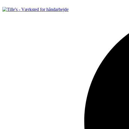
Videre
til
indhold