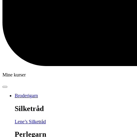
Mine kurser
Broderigarn
Silketråd
Lene’s Silketråd
Perlegarn