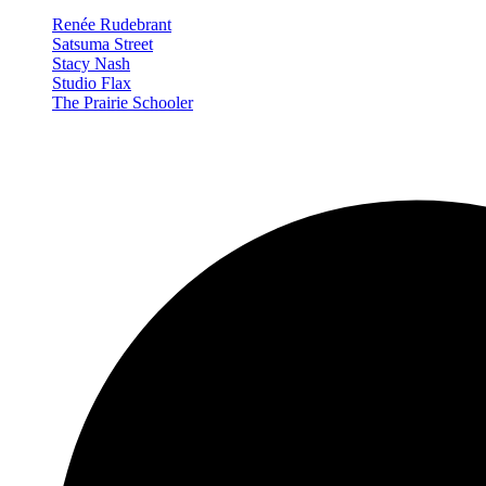
Renée Rudebrant
Satsuma Street
Stacy Nash
Studio Flax
The Prairie Schooler