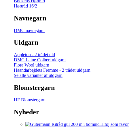
Bockens Hørtråd
Hørtråd 16/2
Navnegarn
DMC navnegarn
Uldgarn
Appleton - 2 trådet uld
DMC Laine Colbert uldgarn
Flora Wool uldgarn
Haandarbejdets Fremme - 2 trådet uldgarn
Se alle varianter af uldgarn
Blomstergarn
HF Blomstergarn
Nyheder
Tilføj som favor