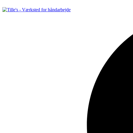
Videre
til
indhold