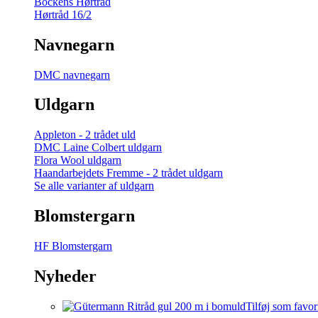
Bockens Hørtråd
Hørtråd 16/2
Navnegarn
DMC navnegarn
Uldgarn
Appleton - 2 trådet uld
DMC Laine Colbert uldgarn
Flora Wool uldgarn
Haandarbejdets Fremme - 2 trådet uldgarn
Se alle varianter af uldgarn
Blomstergarn
HF Blomstergarn
Nyheder
Tilføj som favor