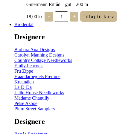
Gütermann Ritråd – gul – 200 m
Gütermann
18,00
kr.
-
+
Tilføj til kurv
Ritråd
-
Broderikit
gul
-
Designere
200
m
antal
Barbara Ana Designs
Carolyn Manning Designs
Country Cottage Needleworks
Emily Peacock
Fru Zippe
Haandarbejdets Fremme
Kreanålen
La-D-Da
Little House Needleworks
Madame Chantilly
Pelse Asboe
Plum Street Samplers
Designere