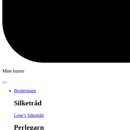
Mine kurser
Broderigarn
Silketråd
Lene’s Silketråd
Perlegarn