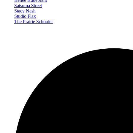
Renée Rudebrant
Satsuma Street
Stacy Nash
Studio Flax
The Prairie Schooler