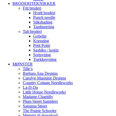
BRODERITEKNIKKER
Frit broderi
Hvidt broderi
Punch needle
Silkshading
Tamburering
Talt broderi
Gobelin
Korssting
Petit Point
Sashiko / kogin
Sortsyning
Trækkesyning
MØNSTER
Tille’s
Barbara Ana Designs
Carolyn Manning Designs
Country Cottage Needleworks
La-D-Da
Little House Needleworks
Madame Chantilly
Plum Street Samplers
Satsuma Street
The Prairie Schooler
Mønster til download