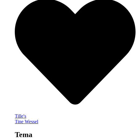
Tille's
Tine Wessel
Tema