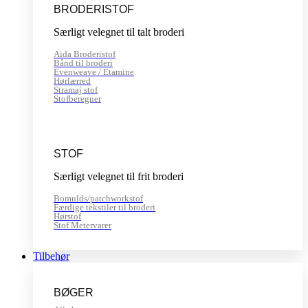
BRODERISTOF
Særligt velegnet til talt broderi
Aida Broderistof
Bånd til broderi
Evenweave / Etamine
Hørlærred
Stramaj stof
Stofberegner
STOF
Særligt velegnet til frit broderi
Bomulds/patchworkstof
Færdige tekstiler til broderi
Hørstof
Stof Metervarer
Tilbehør
BØGER