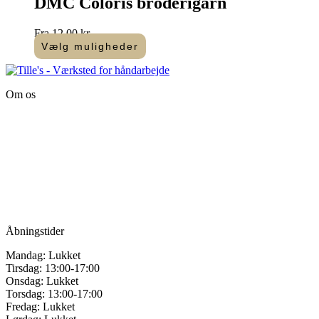
DMC Coloris broderigarn
flere
varianter.
Fra
12,00
kr.
Mulighederne
Vælg muligheder
kan
Dette
vælges
vare
på
har
varesiden
Om os
flere
varianter.
Tille’s – Værksted
Mulighederne
for håndarbejde
kan
vælges
Vandmanden 12B
på
9200 Aalborg SV
varesiden
Tlf.: +45
81987264
Mail:
info@tilles.dk
CVR: 42501328
Åbningstider
Mandag: Lukket
Tirsdag: 13:00-17:00
Onsdag: Lukket
Torsdag: 13:00-17:00
Fredag: Lukket