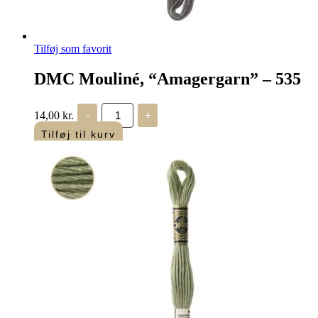
Tilføj som favorit
DMC Mouliné, “Amagergarn” – 535
DMC
14,00
kr.
-
+
Mouliné,
“Amagergarn”
Tilføj til kurv
-
535
antal