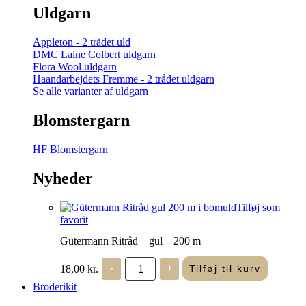
Uldgarn
Appleton - 2 trådet uld
DMC Laine Colbert uldgarn
Flora Wool uldgarn
Haandarbejdets Fremme - 2 trådet uldgarn
Se alle varianter af uldgarn
Blomstergarn
HF Blomstergarn
Nyheder
Tilføj som
favorit
Gütermann Ritråd – gul – 200 m
Gütermann
18,00
kr.
-
+
Tilføj til kurv
Ritråd
-
Broderikit
gul
-