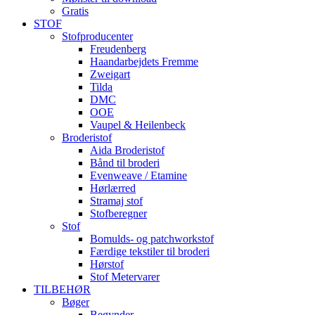
Gratis
STOF
Stofproducenter
Freudenberg
Haandarbejdets Fremme
Zweigart
Tilda
DMC
OOE
Vaupel & Heilenbeck
Broderistof
Aida Broderistof
Bånd til broderi
Evenweave / Etamine
Hørlærred
Stramaj stof
Stofberegner
Stof
Bomulds- og patchworkstof
Færdige tekstiler til broderi
Hørstof
Stof Metervarer
TILBEHØR
Bøger
Begynder