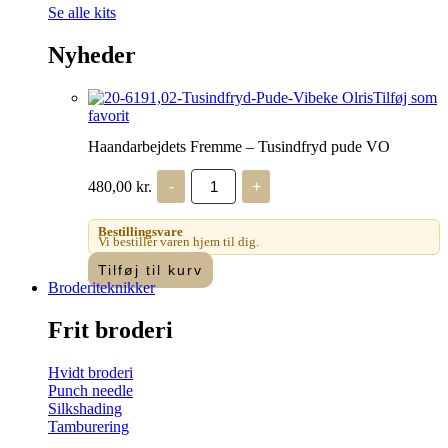
Se alle kits
Nyheder
Tilføj som
favorit
Haandarbejdets Fremme – Tusindfryd pude VO
Haandarbejdets
480,00
kr.
-
+
Fremme
-
Tusindfryd
Bestillingsvare
pude
Vi bestiller varen hjem til dig.
VO
Tilføj til kurv
antal
Broderiteknikker
Frit broderi
Hvidt broderi
Punch needle
Silkshading
Tamburering