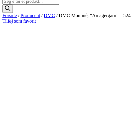
Products
search
Forside
/
Producent
/
DMC
/ DMC Mouliné, “Amagergarn” – 524
Tilføj som favorit