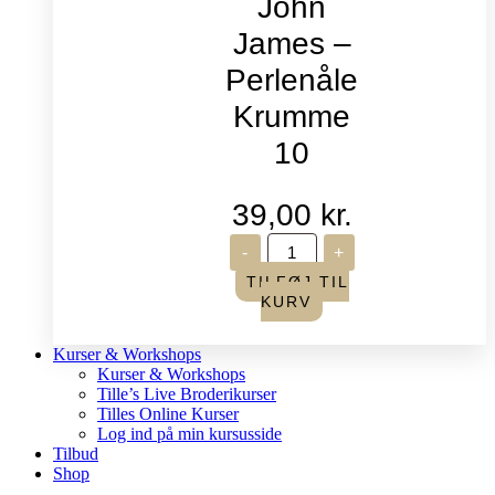
John
James –
Perlenåle
Krumme
10
39,00
kr.
John
-
+
James
-
TILFØJ TIL
Perlenåle
KURV
Krumme
10
antal
Kurser & Workshops
Kurser & Workshops
Tille’s Live Broderikurser
Tilles Online Kurser
Log ind på min kursusside
Tilbud
Shop