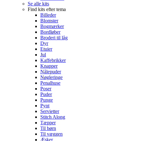
Se alle kits
Find kits efter tema
Billeder
Blomster
Bogmærker
Bordløber
Broderi til låg
Dyr
Etuier
Jul
Kaffebrikker
Knapper
Nålepuder
Nøgleringe
Penalhuse
Poser
Puder
Punge
Pynt
Servietter
Stitch Along
Tæpper
Til børn
Til væggen
Æsker