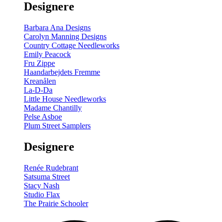
Designere
200
m
antal
Barbara Ana Designs
Carolyn Manning Designs
Country Cottage Needleworks
Emily Peacock
Fru Zippe
Haandarbejdets Fremme
Kreanålen
La-D-Da
Little House Needleworks
Madame Chantilly
Pelse Asboe
Plum Street Samplers
Designere
Renée Rudebrant
Satsuma Street
Stacy Nash
Studio Flax
The Prairie Schooler