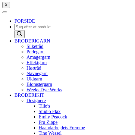
X
FORSIDE
Products
search
BRODERIGARN
Silketråd
Perlegarn
Amagergarn
Effektgarn
Hørtråd
Navnegarn
Uldgarn
Blomstergarn
Weeks Dye Works
BRODERIKIT
Designere
Tille’s
Studio Flax
Emily Peacock
Fru Zippe
Haandarbejdets Fremme
Tine Wessel