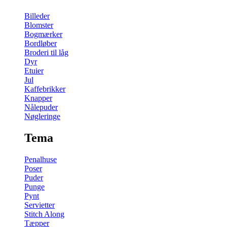
Billeder
Blomster
Bogmærker
Bordløber
Broderi til låg
Dyr
Etuier
Jul
Kaffebrikker
Knapper
Nålepuder
Nøgleringe
Tema
Penalhuse
Poser
Puder
Punge
Pynt
Servietter
Stitch Along
Tæpper