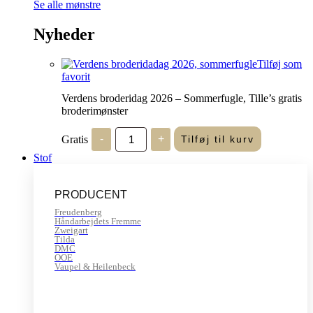
Se alle mønstre
Nyheder
Tilføj som
favorit
Verdens broderidag 2026 – Sommerfugle, Tille’s gratis
broderimønster
Verdens
Gratis
-
+
Tilføj til kurv
broderidag
2026
Stof
-
Sommerfugle,
Tille's
PRODUCENT
gratis
broderimønster
Freudenberg
antal
Håndarbejdets Fremme
Zweigart
Tilda
DMC
OOE
Vaupel & Heilenbeck