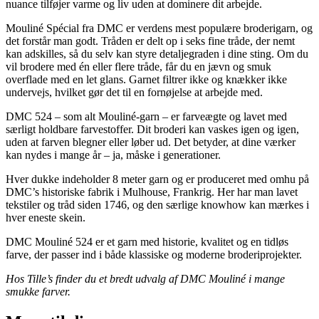
nuance tilføjer varme og liv uden at dominere dit arbejde.
Mouliné Spécial fra DMC er verdens mest populære broderigarn, og
det forstår man godt. Tråden er delt op i seks fine tråde, der nemt
kan adskilles, så du selv kan styre detaljegraden i dine sting. Om du
vil brodere med én eller flere tråde, får du en jævn og smuk
overflade med en let glans. Garnet filtrer ikke og knækker ikke
undervejs, hvilket gør det til en fornøjelse at arbejde med.
DMC 524 – som alt Mouliné-garn – er farveægte og lavet med
særligt holdbare farvestoffer. Dit broderi kan vaskes igen og igen,
uden at farven blegner eller løber ud. Det betyder, at dine værker
kan nydes i mange år – ja, måske i generationer.
Hver dukke indeholder 8 meter garn og er produceret med omhu på
DMC’s historiske fabrik i Mulhouse, Frankrig. Her har man lavet
tekstiler og tråd siden 1746, og den særlige knowhow kan mærkes i
hver eneste skein.
DMC Mouliné 524 er et garn med historie, kvalitet og en tidløs
farve, der passer ind i både klassiske og moderne broderiprojekter.
Hos Tille’s finder du et bredt udvalg af DMC Mouliné i mange
smukke farver.