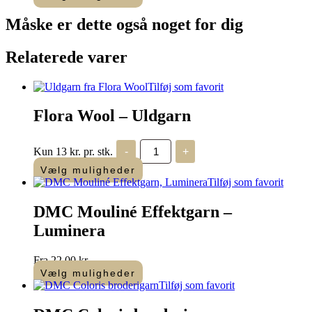
antal
Måske er dette også
noget for dig
Relaterede varer
Tilføj som favorit
Flora Wool – Uldgarn
Flora
Kun 13 kr. pr. stk.
-
+
Wool
-
Vælg muligheder
Uldgarn
Tilføj som favorit
antal
DMC Mouliné Effektgarn –
Luminera
Fra
22,00
kr.
Vælg muligheder
Dette
Tilføj som favorit
vare
har