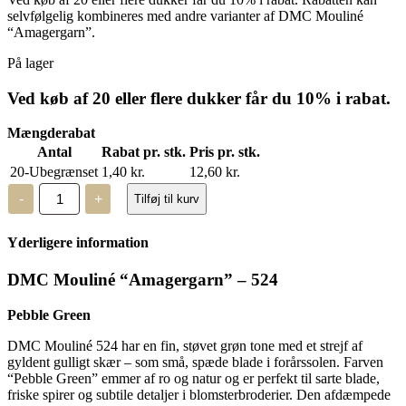
selvfølgelig kombineres med andre varianter af DMC Mouliné
“Amagergarn”.
På lager
Ved køb af 20 eller flere dukker får du 10% i rabat.
Mængderabat
Antal
Rabat pr. stk.
Pris pr. stk.
20-Ubegrænset
1,40
kr.
12,60
kr.
DMC
-
+
Tilføj til kurv
Mouliné,
“Amagergarn”
-
Yderligere information
524
antal
DMC Mouliné “Amagergarn” – 524
Pebble Green
DMC Mouliné 524 har en fin, støvet grøn tone med et strejf af
gyldent gulligt skær – som små, spæde blade i forårssolen. Farven
“Pebble Green” emmer af ro og natur og er perfekt til sarte blade,
friske spirer og subtile detaljer i blomsterbroderier. Den afdæmpede