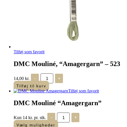
Tilføj som favorit
DMC Mouliné, “Amagergarn” – 523
DMC
14,00
kr.
-
+
Mouliné,
“Amagergarn”
Tilføj til kurv
-
Tilføj som favorit
523
antal
DMC Mouliné “Amagergarn”
DMC
Kun 14 kr. pr. stk.
-
+
Mouliné
"Amagergarn"
Vælg muligheder