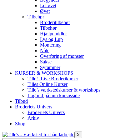
Let øvet
Øvet
Tilbehør
Broderitilbehør
Tilbehør
Hjælpemidler
Lys og Lup
Montering
Nåle
Overføring af mønster
Sakse
Syrammer
KURSER & WORKSHOPS
Tille’s Live Broderikurser
Tilles Online Kurser
Tille’s værkstedskurser & workshops
Log ind på min kursusside
Tilbud
Broderiets Univers
Broderiets Univers
Arkiv
Shop
X