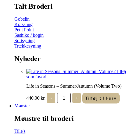
Talt Broderi
Gobelin
Korssting
Petit Point
Sashiko / kogin
Sortsyning
Trækkesyning
Nyheder
Tilføj
som favorit
Life in Seasons – Summer/Autumn (Volume Two)
Life
440,00
kr.
-
+
Tilføj til kurv
in
Seasons
Mønster
-
Summer/Autumn
Mønstre til broderi
(Volume
Two)
antal
Tille's