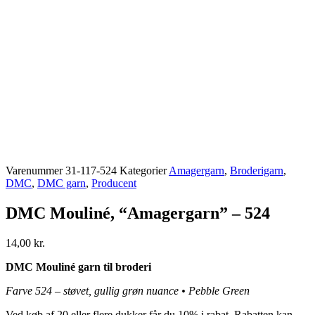
Varenummer
31-117-524
Kategorier
Amagergarn
,
Broderigarn
,
DMC
,
DMC garn
,
Producent
DMC Mouliné, “Amagergarn” – 524
14,00
kr.
DMC Mouliné garn til broderi
Farve 524 – støvet, gullig grøn nuance • Pebble Green
Ved køb af 20 eller flere dukker får du 10% i rabat. Rabatten kan