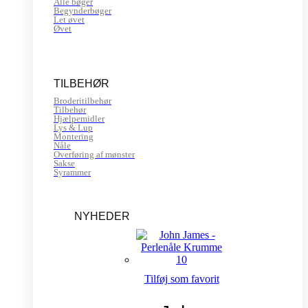
Alle bøger
Begynderbøger
Let øvet
Øvet
TILBEHØR
Broderitilbehør
Tilbehør
Hjælpemidler
Lys & Lup
Montering
Nåle
Overføring af mønster
Sakse
Syrammer
NYHEDER
Tilføj som favorit