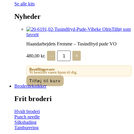
Se alle kits
Nyheder
Tilføj som
favorit
Haandarbejdets Fremme – Tusindfryd pude VO
Haandarbejdets
480,00
kr.
-
+
Fremme
-
Tusindfryd
Bestillingsvare
pude
Vi bestiller varen hjem til dig.
VO
Tilføj til kurv
antal
Broderiteknikker
Frit broderi
Hvidt broderi
Punch needle
Silkshading
Tamburering