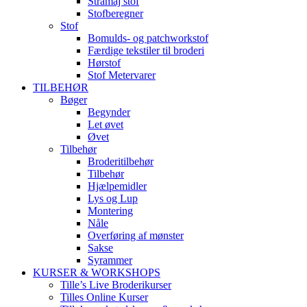
Stramaj stof
Stofberegner
Stof
Bomulds- og patchworkstof
Færdige tekstiler til broderi
Hørstof
Stof Metervarer
TILBEHØR
Bøger
Begynder
Let øvet
Øvet
Tilbehør
Broderitilbehør
Tilbehør
Hjælpemidler
Lys og Lup
Montering
Nåle
Overføring af mønster
Sakse
Syrammer
KURSER & WORKSHOPS
Tille’s Live Broderikurser
Tilles Online Kurser