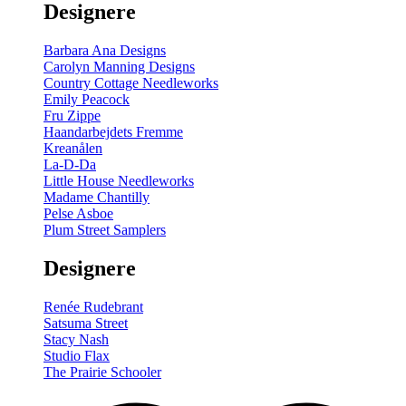
Designere
200
m
antal
Barbara Ana Designs
Carolyn Manning Designs
Country Cottage Needleworks
Emily Peacock
Fru Zippe
Haandarbejdets Fremme
Kreanålen
La-D-Da
Little House Needleworks
Madame Chantilly
Pelse Asboe
Plum Street Samplers
Designere
Renée Rudebrant
Satsuma Street
Stacy Nash
Studio Flax
The Prairie Schooler