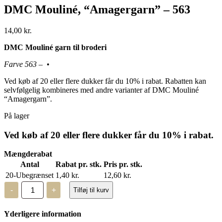
DMC Mouliné, “Amagergarn” – 563
14,00
kr.
DMC Mouliné garn til broderi
Farve 563 – •
Ved køb af 20 eller flere dukker får du 10% i rabat. Rabatten kan
selvfølgelig kombineres med andre varianter af DMC Mouliné
“Amagergarn”.
På lager
Ved køb af 20 eller flere dukker får du 10% i rabat.
Mængderabat
Antal
Rabat pr. stk.
Pris pr. stk.
20-Ubegrænset
1,40
kr.
12,60
kr.
DMC
-
+
Tilføj til kurv
Mouliné,
“Amagergarn”
-
Yderligere information
563