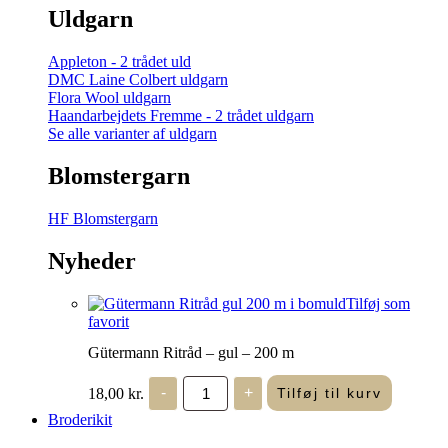
Uldgarn
Appleton - 2 trådet uld
DMC Laine Colbert uldgarn
Flora Wool uldgarn
Haandarbejdets Fremme - 2 trådet uldgarn
Se alle varianter af uldgarn
Blomstergarn
HF Blomstergarn
Nyheder
Tilføj som
favorit
Gütermann Ritråd – gul – 200 m
Gütermann
18,00
kr.
-
+
Tilføj til kurv
Ritråd
-
Broderikit
gul
-