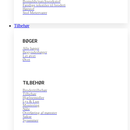
Bomulds/patchworkstof
Færdige tekstiler til broderi
Hørstof
Stof Metervarer
Tilbehør
BØGER
Alle bøger
Begynderbøger
Let øvet
Øvet
TILBEHØR
Broderitilbehør
Tilbehør
Hjælpemidler
Lys & Lup
Montering
Nåle
Overføring af mønster
Sakse
Syrammer