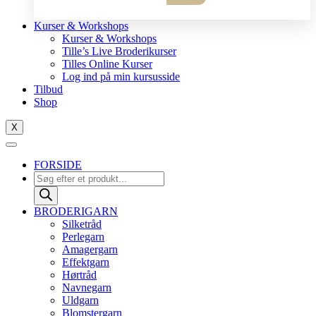
10
antal
Kurser & Workshops
Kurser & Workshops
Tille’s Live Broderikurser
Tilles Online Kurser
Log ind på min kursusside
Tilbud
Shop
X
FORSIDE
Products
search
BRODERIGARN
Silketråd
Perlegarn
Amagergarn
Effektgarn
Hørtråd
Navnegarn
Uldgarn
Blomstergarn