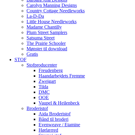
Carolyn Manning Designs
Country Cottage Needleworks
La-D-Da
Little House Needleworks
Madame Chantilly
Plum Street Samplers
Satsuma Street
The Prairie Schooler
Mønster til download
Gratis
STOF
Stofproducenter
Freudenberg
Haandarbejdets Fremme
Zweigart
Tilda
DMC
OOE
Vaupel & Heilenbeck
Broderistof
Aida Broderistof
Bånd til broderi
Evenweave / Etamine
Hørlærred