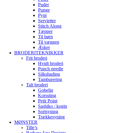
Puder
Punge
Pynt
Servietter
Stitch Along
Tæpper
Til børn
Til væggen
Æsker
BRODERITEKNIKKER
Frit broderi
Hvidt broderi
Punch needle
Silkshading
Tamburering
Talt broderi
Gobelin
Korssting
Petit Point
Sashiko / kogin
Sortsyning
Trækkesyning
MØNSTER
Tille’s
Barbara Ana Designs