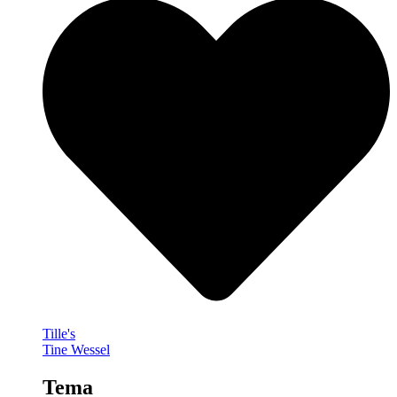
Tille's
Tine Wessel
Tema