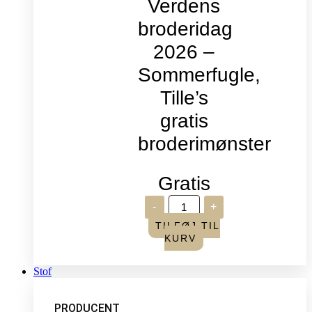
Verdens
broderidag
2026 –
Sommerfugle,
Tille’s
gratis
broderimønster
Gratis
Verdens
-
+
broderidag
2026
TILFØJ TIL
-
KURV
Sommerfugle,
Tille's
gratis
Stof
broderimønster
antal
PRODUCENT