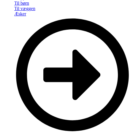
Til børn
Til væggen
Æsker