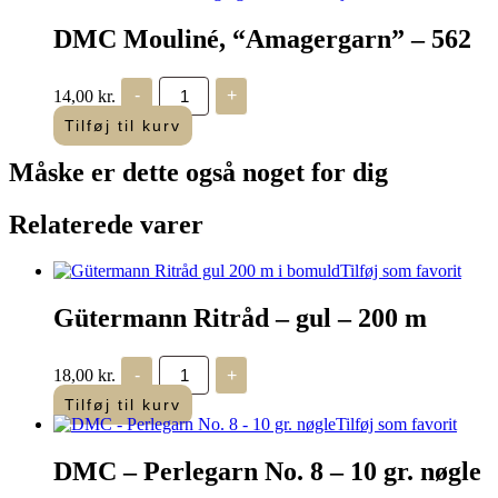
DMC Mouliné, “Amagergarn” – 562
DMC
14,00
kr.
-
+
Mouliné,
“Amagergarn”
Tilføj til kurv
-
562
Måske er dette også
noget for dig
antal
Relaterede varer
Tilføj som favorit
Gütermann Ritråd – gul – 200 m
Gütermann
18,00
kr.
-
+
Ritråd
-
Tilføj til kurv
gul
Tilføj som favorit
-
200
DMC – Perlegarn No. 8 – 10 gr. nøgle
m
antal