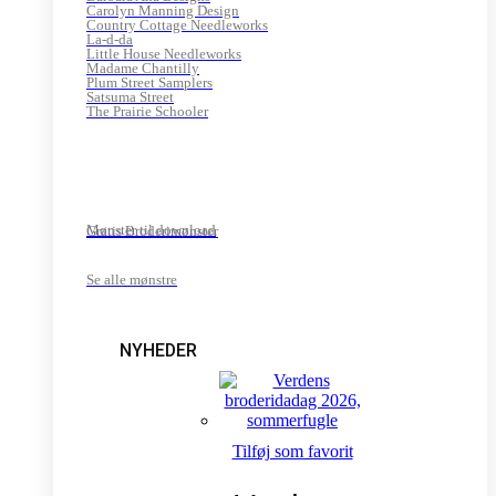
Carolyn Manning Design
Country Cottage Needleworks
La-d-da
Little House Needleworks
Madame Chantilly
Plum Street Samplers
Satsuma Street
The Prairie Schooler
Mønster til download
Gratis Broderimønster
Se alle mønstre
NYHEDER
Tilføj som favorit