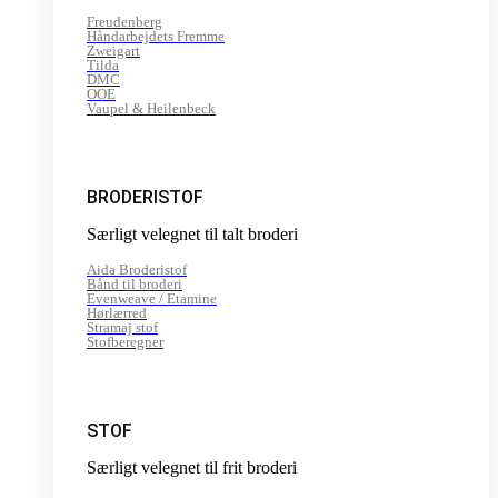
Freudenberg
Håndarbejdets Fremme
Zweigart
Tilda
DMC
OOE
Vaupel & Heilenbeck
BRODERISTOF
Særligt velegnet til talt broderi
Aida Broderistof
Bånd til broderi
Evenweave / Etamine
Hørlærred
Stramaj stof
Stofberegner
STOF
Særligt velegnet til frit broderi