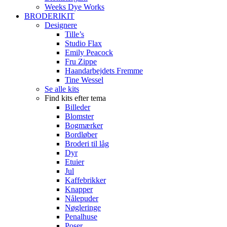
Weeks Dye Works
BRODERIKIT
Designere
Tille’s
Studio Flax
Emily Peacock
Fru Zippe
Haandarbejdets Fremme
Tine Wessel
Se alle kits
Find kits efter tema
Billeder
Blomster
Bogmærker
Bordløber
Broderi til låg
Dyr
Etuier
Jul
Kaffebrikker
Knapper
Nålepuder
Nøgleringe
Penalhuse
Poser