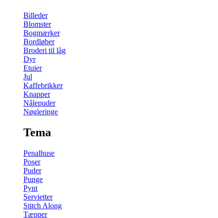
Billeder
Blomster
Bogmærker
Bordløber
Broderi til låg
Dyr
Etuier
Jul
Kaffebrikker
Knapper
Nålepuder
Nøgleringe
Tema
Penalhuse
Poser
Puder
Punge
Pynt
Servietter
Stitch Along
Tæpper