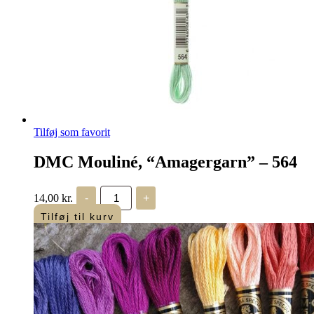
Tilføj som favorit
DMC Mouliné, “Amagergarn” – 564
DMC
14,00
kr.
-
+
Mouliné,
“Amagergarn”
Tilføj til kurv
-
564
antal