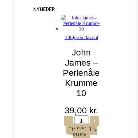
NYHEDER
Tilføj som favorit
John
James –
Perlenåle
Krumme
10
39,00
kr.
John
-
+
James
-
TILFØJ TIL
Perlenåle
KURV
Krumme