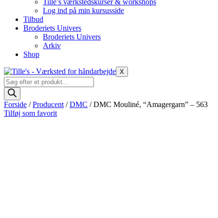
Tille’s værkstedskurser & workshops
Log ind på min kursusside
Tilbud
Broderiets Univers
Broderiets Univers
Arkiv
Shop
X
Products
search
Forside
/
Producent
/
DMC
/ DMC Mouliné, “Amagergarn” – 563
Tilføj som favorit