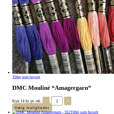
Tilføj som favorit
DMC Mouliné “Amagergarn”
DMC
Kun 14 kr. pr. stk.
-
+
Mouliné
"Amagergarn"
Vælg muligheder
antal
Tilføj som favorit