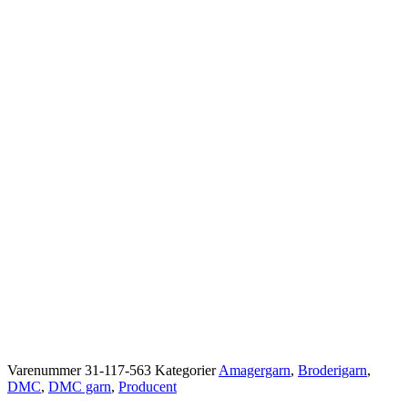
Varenummer
31-117-563
Kategorier
Amagergarn
,
Broderigarn
,
DMC
,
DMC garn
,
Producent