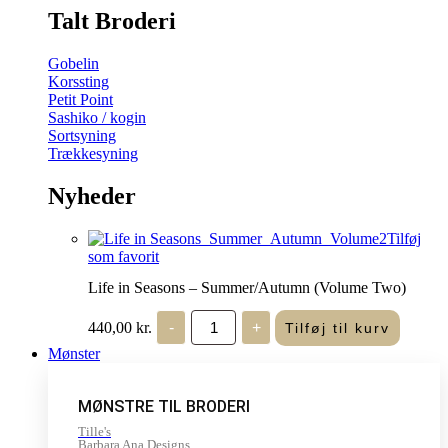
Talt Broderi
Gobelin
Korssting
Petit Point
Sashiko / kogin
Sortsyning
Trækkesyning
Nyheder
Tilføj
som favorit
Life in Seasons – Summer/Autumn (Volume Two)
Life
440,00
kr.
-
+
Tilføj til kurv
in
Seasons
Mønster
-
Summer/Autumn
(Volume
MØNSTRE TIL BRODERI
Two)
antal
Tille's
Barbara Ana Designs