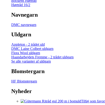
Bockens Hørtråd
Hørtråd 16/2
Navnegarn
DMC navnegarn
Uldgarn
Appleton - 2 trådet uld
DMC Laine Colbert uldgarn
Flora Wool uldgarn
Haandarbejdets Fremme - 2 trådet uldgarn
Se alle varianter af uldgarn
Blomstergarn
HF Blomstergarn
Nyheder
Tilføj som favor