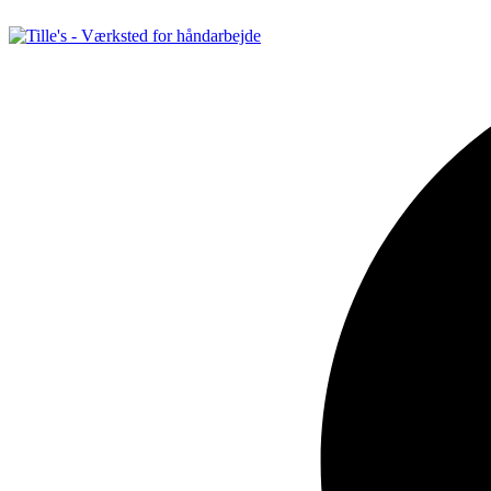
Videre
til
indhold