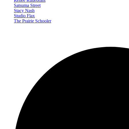
Renée Rudebrant
Satsuma Street
Stacy Nash
Studio Flax
The Prairie Schooler