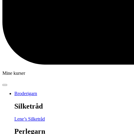
Mine kurser
Broderigarn
Silketråd
Lene’s Silketråd
Perlegarn