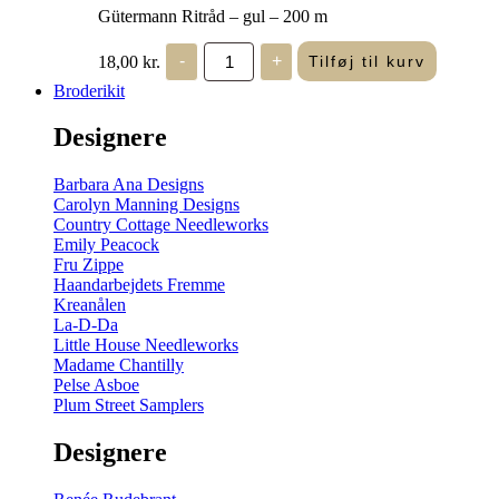
Gütermann Ritråd – gul – 200 m
Gütermann
18,00
kr.
-
+
Tilføj til kurv
Ritråd
-
Broderikit
gul
-
Designere
200
m
antal
Barbara Ana Designs
Carolyn Manning Designs
Country Cottage Needleworks
Emily Peacock
Fru Zippe
Haandarbejdets Fremme
Kreanålen
La-D-Da
Little House Needleworks
Madame Chantilly
Pelse Asboe
Plum Street Samplers
Designere