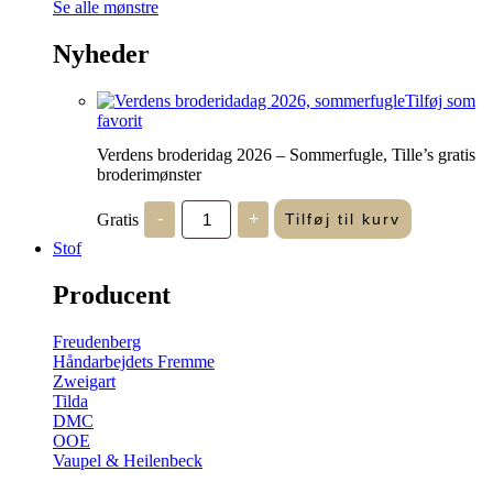
Se alle mønstre
Nyheder
Tilføj som
favorit
Verdens broderidag 2026 – Sommerfugle, Tille’s gratis
broderimønster
Verdens
Gratis
-
+
Tilføj til kurv
broderidag
2026
Stof
-
Sommerfugle,
Producent
Tille's
gratis
broderimønster
Freudenberg
antal
Håndarbejdets Fremme
Zweigart
Tilda
DMC
OOE
Vaupel & Heilenbeck