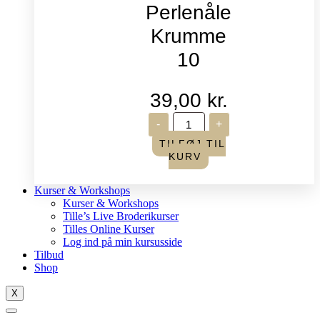
Perlenåle
Krumme
10
39,00
kr.
John
-
+
James
-
TILFØJ TIL
Perlenåle
KURV
Krumme
10
antal
Kurser & Workshops
Kurser & Workshops
Tille’s Live Broderikurser
Tilles Online Kurser
Log ind på min kursusside
Tilbud
Shop
X