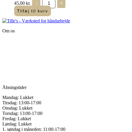
45,00
kr.
-
+
vælges
Diamant
Grande
på
Tilføj til kurv
-
varesiden
Guld
-
G3821
Om os
antal
Tille’s – Værksted
for håndarbejde
Vandmanden 12B
9200 Aalborg SV
Tlf.: +45
81987264
Mail:
info@tilles.dk
CVR: 42501328
Åbningstider
Mandag: Lukket
Tirsdag: 13:00-17:00
Onsdag: Lukket
Torsdag: 13:00-17:00
Fredag: Lukket
Lørdag: Lukket
1. søndag i måneden: 11:00-17:00