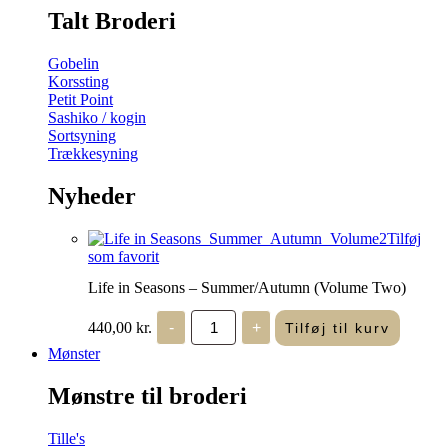
Talt Broderi
Gobelin
Korssting
Petit Point
Sashiko / kogin
Sortsyning
Trækkesyning
Nyheder
Tilføj
som favorit
Life in Seasons – Summer/Autumn (Volume Two)
Life
440,00
kr.
-
+
Tilføj til kurv
in
Seasons
Mønster
-
Summer/Autumn
Mønstre til broderi
(Volume
Two)
antal
Tille's