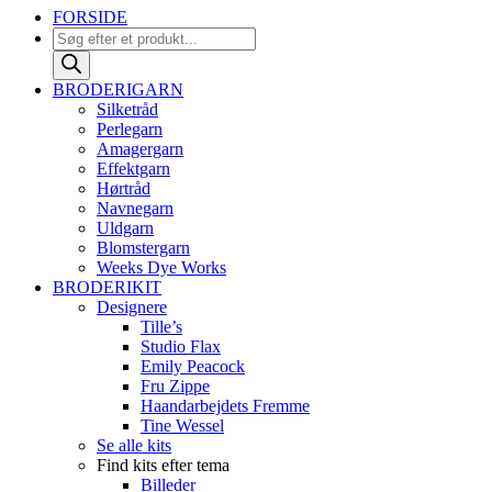
FORSIDE
Products
search
BRODERIGARN
Silketråd
Perlegarn
Amagergarn
Effektgarn
Hørtråd
Navnegarn
Uldgarn
Blomstergarn
Weeks Dye Works
BRODERIKIT
Designere
Tille’s
Studio Flax
Emily Peacock
Fru Zippe
Haandarbejdets Fremme
Tine Wessel
Se alle kits
Find kits efter tema
Billeder