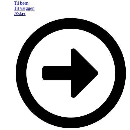
Til børn
Til væggen
Æsker