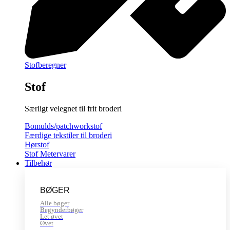
Stofberegner
Stof
Særligt velegnet til frit broderi
Bomulds/patchworkstof
Færdige tekstiler til broderi
Hørstof
Stof Metervarer
Tilbehør
BØGER
Alle bøger
Begynderbøger
Let øvet
Øvet