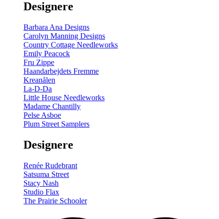
Designere
200
m
antal
Barbara Ana Designs
Carolyn Manning Designs
Country Cottage Needleworks
Emily Peacock
Fru Zippe
Haandarbejdets Fremme
Kreanålen
La-D-Da
Little House Needleworks
Madame Chantilly
Pelse Asboe
Plum Street Samplers
Designere
Renée Rudebrant
Satsuma Street
Stacy Nash
Studio Flax
The Prairie Schooler