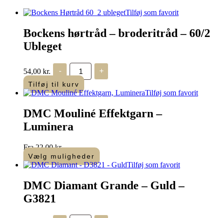
Tilføj som favorit
Bockens hørtråd – broderitråd – 60/2
Ubleget
Bockens
54,00
kr.
-
+
hørtråd
-
Tilføj til kurv
broderitråd
Tilføj som favorit
-
60/2
DMC Mouliné Effektgarn –
Ubleget
antal
Luminera
Fra
22,00
kr.
Vælg muligheder
Dette
Tilføj som favorit
vare
har
DMC Diamant Grande – Guld –
flere
G3821
varianter.
Mulighederne
kan
DMC