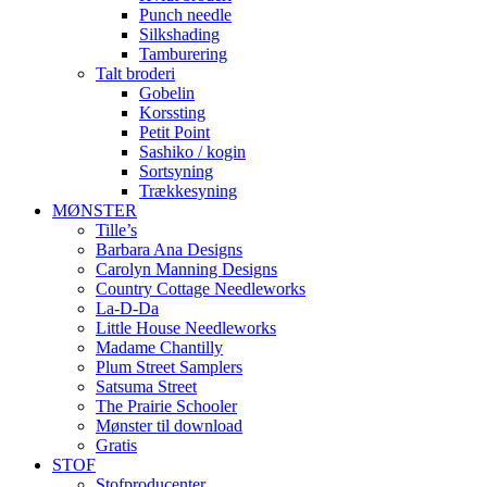
Punch needle
Silkshading
Tamburering
Talt broderi
Gobelin
Korssting
Petit Point
Sashiko / kogin
Sortsyning
Trækkesyning
MØNSTER
Tille’s
Barbara Ana Designs
Carolyn Manning Designs
Country Cottage Needleworks
La-D-Da
Little House Needleworks
Madame Chantilly
Plum Street Samplers
Satsuma Street
The Prairie Schooler
Mønster til download
Gratis
STOF
Stofproducenter