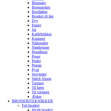
Blomster
Bogmærker
Bordløber
Broderi til låg
Dyr
Etuier
Jul
Kaffebrikker
Knapper
Nålepuder
Nøgleringe
Penalhuse
Poser
Puder
Punge
Pynt
Servietter
Stitch Along
Tæpper
Til børn
Til væggen
Æsker
BRODERITEKNIKKER
Frit broderi
Hvidt broderi