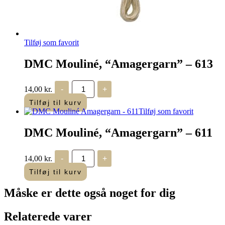
Tilføj som favorit
DMC Mouliné, “Amagergarn” – 613
DMC
14,00
kr.
-
+
Mouliné,
“Amagergarn”
Tilføj til kurv
-
Tilføj som favorit
613
antal
DMC Mouliné, “Amagergarn” – 611
DMC
14,00
kr.
-
+
Mouliné,
“Amagergarn”
Tilføj til kurv
-
611
Måske er dette også
noget for dig
antal
Relaterede varer