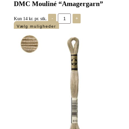
DMC Mouliné “Amagergarn”
DMC
Kun 14 kr. pr. stk.
-
+
Mouliné
"Amagergarn"
Vælg muligheder
antal