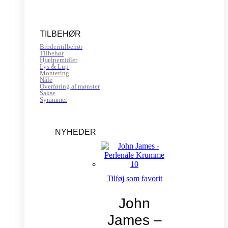
TILBEHØR
Broderitilbehør
Tilbehør
Hjælpemidler
Lys & Lup
Montering
Nåle
Overføring af mønster
Sakse
Syrammer
NYHEDER
Tilføj som favorit
John
James –