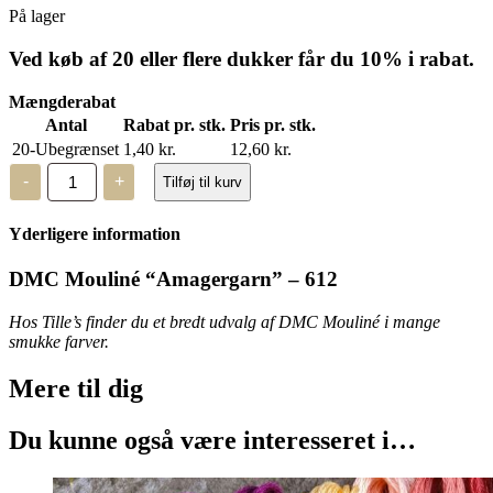
På lager
Ved køb af 20 eller flere dukker får du 10% i rabat.
Mængderabat
Antal
Rabat pr. stk.
Pris pr. stk.
20-Ubegrænset
1,40
kr.
12,60
kr.
DMC
-
+
Tilføj til kurv
Mouliné,
“Amagergarn”
-
Yderligere information
612
antal
DMC Mouliné “Amagergarn” – 612
Hos Tille’s finder du et bredt udvalg af DMC Mouliné i mange
smukke farver.
Mere til
dig
Du kunne også være interesseret i…