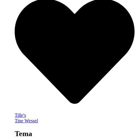
Tille's
Tine Wessel
Tema