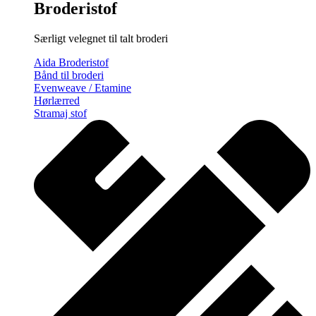
Broderistof
Særligt velegnet til talt broderi
Aida Broderistof
Bånd til broderi
Evenweave / Etamine
Hørlærred
Stramaj stof