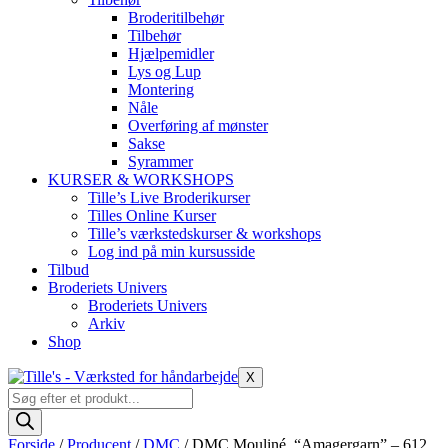
Broderitilbehør
Tilbehør
Hjælpemidler
Lys og Lup
Montering
Nåle
Overføring af mønster
Sakse
Syrammer
KURSER & WORKSHOPS
Tille’s Live Broderikurser
Tilles Online Kurser
Tille’s værkstedskurser & workshops
Log ind på min kursusside
Tilbud
Broderiets Univers
Broderiets Univers
Arkiv
Shop
X
Products
search
Forside
/
Producent
/
DMC
/ DMC Mouliné, “Amagergarn” – 612