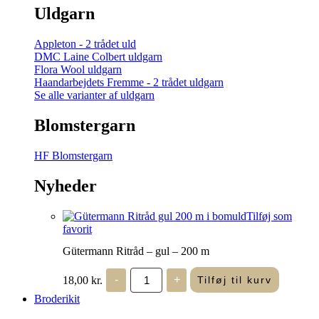
Uldgarn
Appleton - 2 trådet uld
DMC Laine Colbert uldgarn
Flora Wool uldgarn
Haandarbejdets Fremme - 2 trådet uldgarn
Se alle varianter af uldgarn
Blomstergarn
HF Blomstergarn
Nyheder
Tilføj som
favorit
Gütermann Ritråd – gul – 200 m
Gütermann
18,00
kr.
-
+
Tilføj til kurv
Ritråd
-
Broderikit
gul
-