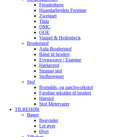
Freudenberg
Haandarbejdets Fremme
Zweigart
Tilda
DMC
OOE
Vaupel & Heilenbeck
Broderistof
Aida Broderistof
Bånd til broderi
Evenweave / Etamine
Hørlærred
Stramaj stof
Stofberegner
Stof
Bomulds- og patchworkstof
Færdige tekstiler til broderi
Hørstof
Stof Metervarer
TILBEHØR
Bøger
Begynder
Let øvet
Øvet
Tilbehør