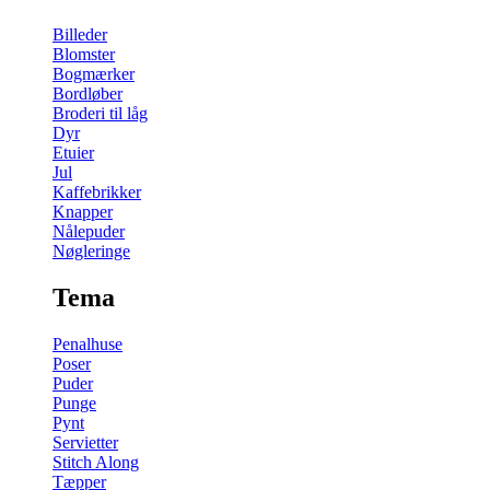
Billeder
Blomster
Bogmærker
Bordløber
Broderi til låg
Dyr
Etuier
Jul
Kaffebrikker
Knapper
Nålepuder
Nøgleringe
Tema
Penalhuse
Poser
Puder
Punge
Pynt
Servietter
Stitch Along
Tæpper