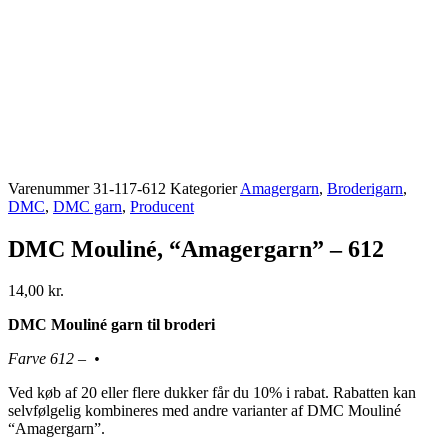
Varenummer
31-117-612
Kategorier
Amagergarn
,
Broderigarn
,
DMC
,
DMC garn
,
Producent
DMC Mouliné, “Amagergarn” – 612
14,00
kr.
DMC Mouliné garn til broderi
Farve 612 – •
Ved køb af 20 eller flere dukker får du 10% i rabat. Rabatten kan
selvfølgelig kombineres med andre varianter af DMC Mouliné
“Amagergarn”.