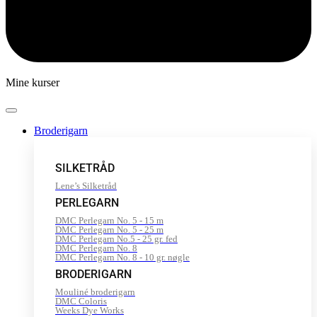
Mine kurser
Broderigarn
SILKETRÅD
Lene’s Silketråd
PERLEGARN
DMC Perlegarn No. 5 - 15 m
DMC Perlegarn No. 5 - 25 m
DMC Perlegarn No.5 - 25 gr. fed
DMC Perlegarn No. 8
DMC Perlegarn No. 8 - 10 gr. nøgle
BRODERIGARN
Mouliné broderigarn
DMC Coloris
Weeks Dye Works