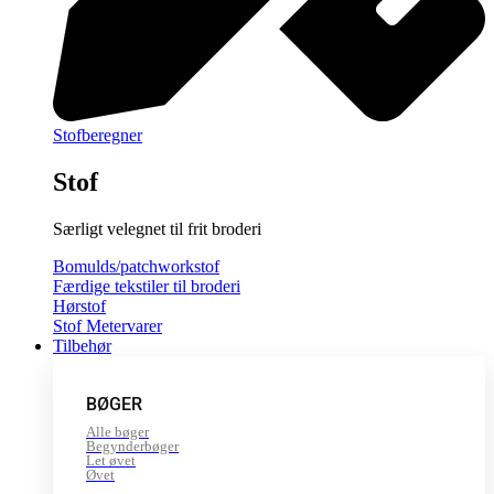
Stofberegner
Stof
Særligt velegnet til frit broderi
Bomulds/patchworkstof
Færdige tekstiler til broderi
Hørstof
Stof Metervarer
Tilbehør
BØGER
Alle bøger
Begynderbøger
Let øvet
Øvet