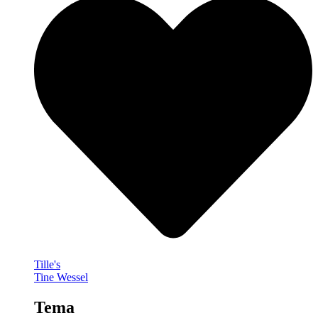
Tille's
Tine Wessel
Tema