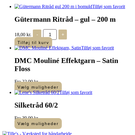
Tilføj som favorit
Gütermann Ritråd – gul – 200 m
Gütermann
18,00
kr.
-
+
Ritråd
-
Tilføj til kurv
gul
Tilføj som favorit
-
200
DMC Mouliné Effektgarn – Satin
m
antal
Floss
Fra
22,00
kr.
Vælg muligheder
Dette
Tilføj som favorit
vare
har
Silketråd 60/2
flere
varianter.
Fra
39,00
kr.
Mulighederne
Vælg muligheder
kan
Dette
vælges
vare