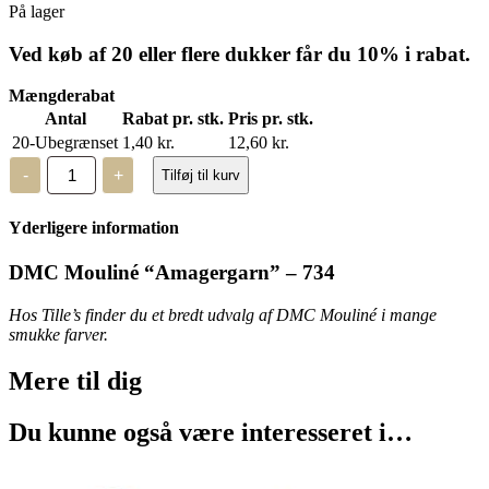
På lager
Ved køb af 20 eller flere dukker får du 10% i rabat.
Mængderabat
Antal
Rabat pr. stk.
Pris pr. stk.
20-Ubegrænset
1,40
kr.
12,60
kr.
DMC
-
+
Tilføj til kurv
Mouliné,
“Amagergarn”
-
Yderligere information
734
antal
DMC Mouliné “Amagergarn” – 734
Hos Tille’s finder du et bredt udvalg af DMC Mouliné i mange
smukke farver.
Mere til
dig
Du kunne også være interesseret i…