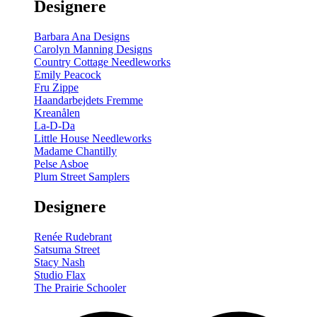
Designere
Barbara Ana Designs
Carolyn Manning Designs
Country Cottage Needleworks
Emily Peacock
Fru Zippe
Haandarbejdets Fremme
Kreanålen
La-D-Da
Little House Needleworks
Madame Chantilly
Pelse Asboe
Plum Street Samplers
Designere
Renée Rudebrant
Satsuma Street
Stacy Nash
Studio Flax
The Prairie Schooler