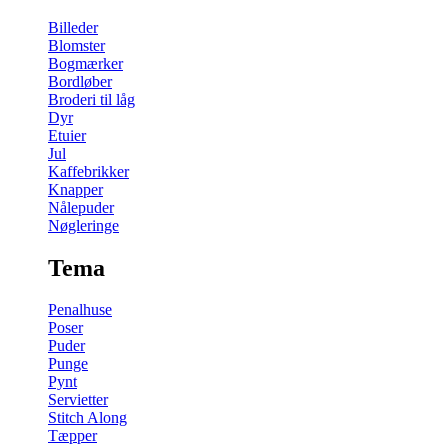
Billeder
Blomster
Bogmærker
Bordløber
Broderi til låg
Dyr
Etuier
Jul
Kaffebrikker
Knapper
Nålepuder
Nøgleringe
Tema
Penalhuse
Poser
Puder
Punge
Pynt
Servietter
Stitch Along
Tæpper