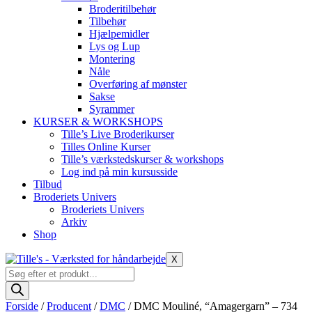
Broderitilbehør
Tilbehør
Hjælpemidler
Lys og Lup
Montering
Nåle
Overføring af mønster
Sakse
Syrammer
KURSER & WORKSHOPS
Tille’s Live Broderikurser
Tilles Online Kurser
Tille’s værkstedskurser & workshops
Log ind på min kursusside
Tilbud
Broderiets Univers
Broderiets Univers
Arkiv
Shop
X
Products
search
Forside
/
Producent
/
DMC
/ DMC Mouliné, “Amagergarn” – 734