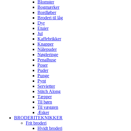
Blomster
Bogmærker
Bordløber
Broderi til låg
Dyr
Etuier
Jul
Kaffebrikker
Knapper
Nålepuder
Nøgleringe
Penalhuse
Poser
Puder
Punge
Pynt
Servietter
Stitch Along
Tæpper
Til børn
Til væggen
Æsker
BRODERITEKNIKKER
Frit broderi
Hvidt broderi