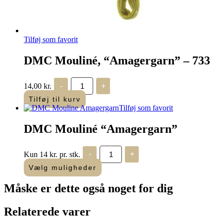
Tilføj som favorit
DMC Mouliné, “Amagergarn” – 733
DMC
14,00
kr.
-
+
Mouliné,
“Amagergarn”
Tilføj til kurv
-
Tilføj som favorit
733
antal
DMC Mouliné “Amagergarn”
DMC
Kun 14 kr. pr. stk.
-
+
Mouliné
"Amagergarn"
Vælg muligheder
antal
Måske er dette også
noget for dig
Relaterede varer