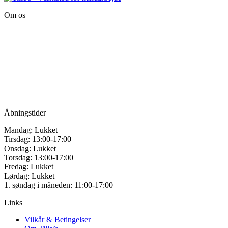
på
har
varesiden
Om os
flere
varianter.
Tille’s – Værksted
Mulighederne
for håndarbejde
kan
vælges
Vandmanden 12B
på
9200 Aalborg SV
varesiden
Tlf.: +45
81987264
Mail:
info@tilles.dk
CVR: 42501328
Åbningstider
Mandag: Lukket
Tirsdag: 13:00-17:00
Onsdag: Lukket
Torsdag: 13:00-17:00
Fredag: Lukket
Lørdag: Lukket
1. søndag i måneden: 11:00-17:00
Links
Vilkår & Betingelser