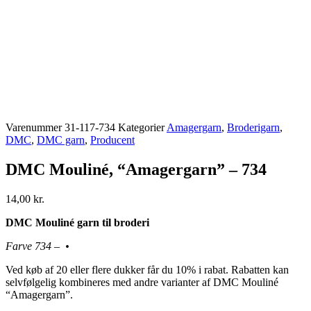
Varenummer
31-117-734
Kategorier
Amagergarn
,
Broderigarn
,
DMC
,
DMC garn
,
Producent
DMC Mouliné, “Amagergarn” – 734
14,00
kr.
DMC Mouliné garn til broderi
Farve 734 – •
Ved køb af 20 eller flere dukker får du 10% i rabat. Rabatten kan
selvfølgelig kombineres med andre varianter af DMC Mouliné
“Amagergarn”.