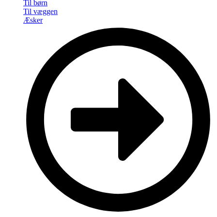
Til børn
Til væggen
Æsker