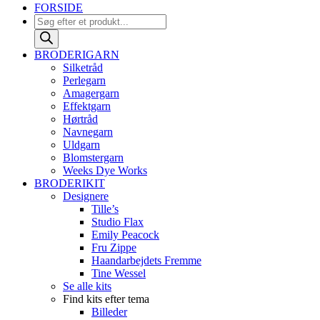
FORSIDE
Products
search
BRODERIGARN
Silketråd
Perlegarn
Amagergarn
Effektgarn
Hørtråd
Navnegarn
Uldgarn
Blomstergarn
Weeks Dye Works
BRODERIKIT
Designere
Tille’s
Studio Flax
Emily Peacock
Fru Zippe
Haandarbejdets Fremme
Tine Wessel
Se alle kits
Find kits efter tema
Billeder