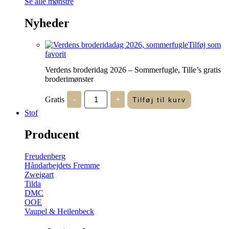
Se alle mønstre
Nyheder
Tilføj som
favorit
Verdens broderidag 2026 – Sommerfugle, Tille’s gratis
broderimønster
Verdens
Gratis
-
+
Tilføj til kurv
broderidag
2026
Stof
-
Sommerfugle,
Producent
Tille's
gratis
broderimønster
Freudenberg
antal
Håndarbejdets Fremme
Zweigart
Tilda
DMC
OOE
Vaupel & Heilenbeck