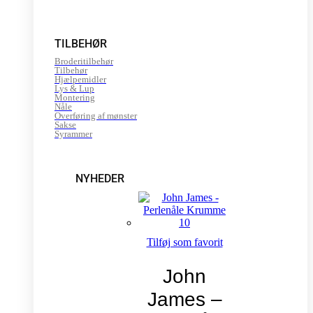
TILBEHØR
Broderitilbehør
Tilbehør
Hjælpemidler
Lys & Lup
Montering
Nåle
Overføring af mønster
Sakse
Syrammer
NYHEDER
Tilføj som favorit
John
James –