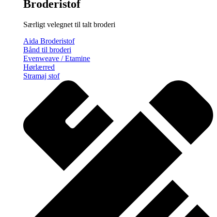
Broderistof
Særligt velegnet til talt broderi
Aida Broderistof
Bånd til broderi
Evenweave / Etamine
Hørlærred
Stramaj stof