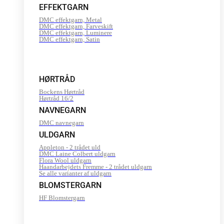
EFFEKTGARN
DMC effektgarn, Metal
DMC effektgarn, Farveskift
DMC effektgarn, Luminere
DMC effektgarn, Satin
HØRTRÅD
Bockens Hørtråd
Hørtråd 16/2
NAVNEGARN
DMC navnegarn
ULDGARN
Appleton - 2 trådet uld
DMC Laine Colbert uldgarn
Flora Wool uldgarn
Haandarbejdets Fremme - 2 trådet uldgarn
Se alle varianter af uldgarn
BLOMSTERGARN
HF Blomstergarn