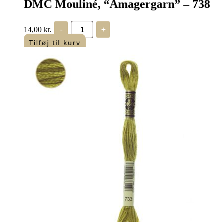
DMC Mouliné, “Amagergarn” – 738
DMC
14,00
kr.
-
+
Mouliné,
“Amagergarn”
Tilføj til kurv
-
738
antal