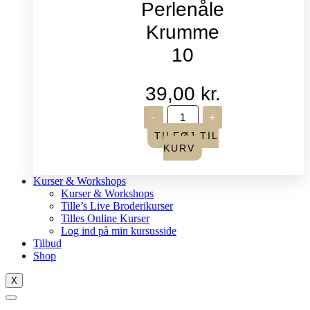
Perlenåle
Krumme
10
39,00
kr.
John
-
+
James
-
TILFØJ TIL
Perlenåle
KURV
Krumme
10
antal
Kurser & Workshops
Kurser & Workshops
Tille’s Live Broderikurser
Tilles Online Kurser
Log ind på min kursusside
Tilbud
Shop
X