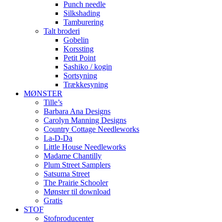
Punch needle
Silkshading
Tamburering
Talt broderi
Gobelin
Korssting
Petit Point
Sashiko / kogin
Sortsyning
Trækkesyning
MØNSTER
Tille’s
Barbara Ana Designs
Carolyn Manning Designs
Country Cottage Needleworks
La-D-Da
Little House Needleworks
Madame Chantilly
Plum Street Samplers
Satsuma Street
The Prairie Schooler
Mønster til download
Gratis
STOF
Stofproducenter