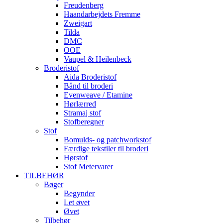
Freudenberg
Haandarbejdets Fremme
Zweigart
Tilda
DMC
OOE
Vaupel & Heilenbeck
Broderistof
Aida Broderistof
Bånd til broderi
Evenweave / Etamine
Hørlærred
Stramaj stof
Stofberegner
Stof
Bomulds- og patchworkstof
Færdige tekstiler til broderi
Hørstof
Stof Metervarer
TILBEHØR
Bøger
Begynder
Let øvet
Øvet
Tilbehør