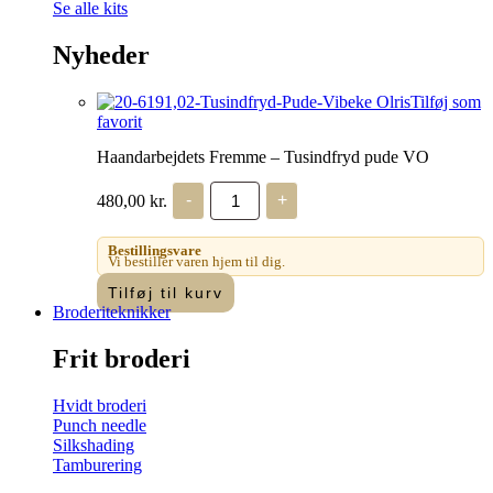
Se alle kits
Nyheder
Tilføj som
favorit
Haandarbejdets Fremme – Tusindfryd pude VO
Haandarbejdets
480,00
kr.
-
+
Fremme
-
Tusindfryd
Bestillingsvare
pude
Vi bestiller varen hjem til dig.
VO
Tilføj til kurv
antal
Broderiteknikker
Frit broderi
Hvidt broderi
Punch needle
Silkshading
Tamburering