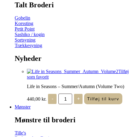
Talt Broderi
Gobelin
Korssting
Petit Point
Sashiko / kogin
Sortsyning
Trækkesyning
Nyheder
Tilføj
som favorit
Life in Seasons – Summer/Autumn (Volume Two)
Life
440,00
kr.
-
+
Tilføj til kurv
in
Seasons
Mønster
-
Summer/Autumn
Mønstre til broderi
(Volume
Two)
antal
Tille's