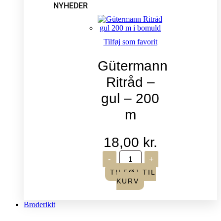
NYHEDER
Tilføj som favorit
Gütermann
Ritråd –
gul – 200
m
18,00
kr.
Gütermann
-
+
Ritråd
-
TILFØJ TIL
gul
KURV
-
200
m
Broderikit
antal