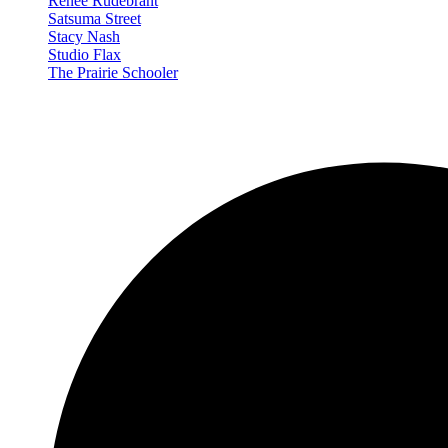
Renée Rudebrant
Satsuma Street
Stacy Nash
Studio Flax
The Prairie Schooler