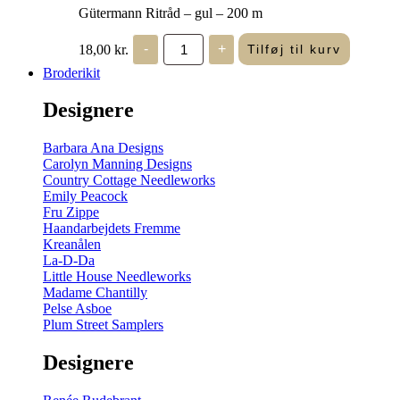
Gütermann Ritråd – gul – 200 m
Gütermann
18,00
kr.
-
+
Tilføj til kurv
Ritråd
-
Broderikit
gul
-
Designere
200
m
antal
Barbara Ana Designs
Carolyn Manning Designs
Country Cottage Needleworks
Emily Peacock
Fru Zippe
Haandarbejdets Fremme
Kreanålen
La-D-Da
Little House Needleworks
Madame Chantilly
Pelse Asboe
Plum Street Samplers
Designere