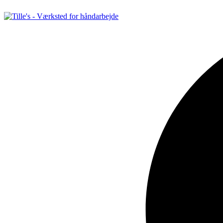
Videre
til
indhold