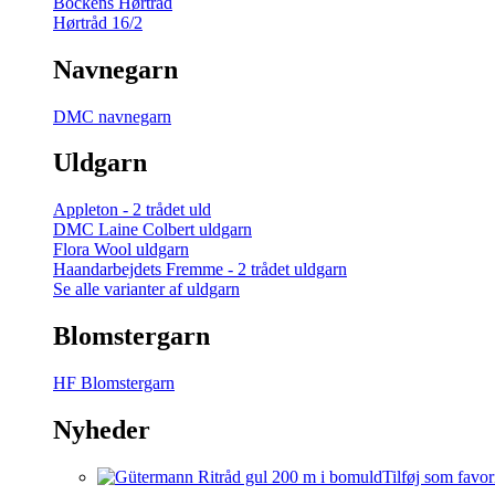
Bockens Hørtråd
Hørtråd 16/2
Navnegarn
DMC navnegarn
Uldgarn
Appleton - 2 trådet uld
DMC Laine Colbert uldgarn
Flora Wool uldgarn
Haandarbejdets Fremme - 2 trådet uldgarn
Se alle varianter af uldgarn
Blomstergarn
HF Blomstergarn
Nyheder
Tilføj som favor