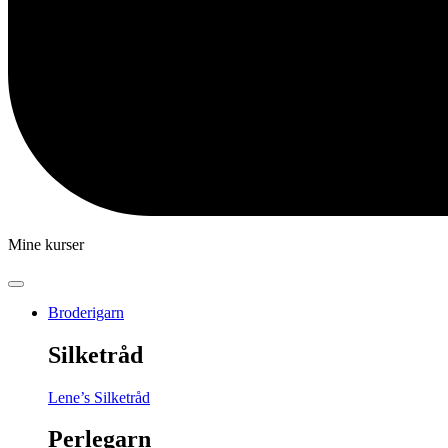
Mine kurser
Broderigarn
Silketråd
Lene’s Silketråd
Perlegarn