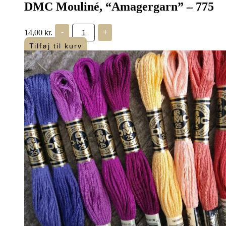
DMC Mouliné, “Amagergarn” – 775
DMC
14,00
kr.
-
+
Mouliné,
“Amagergarn”
Tilføj til kurv
-
775
antal