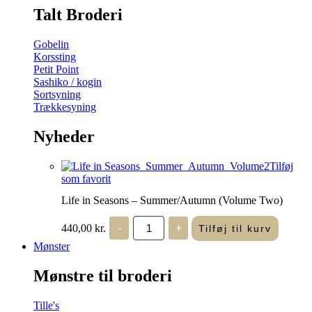
Talt Broderi
Gobelin
Korssting
Petit Point
Sashiko / kogin
Sortsyning
Trækkesyning
Nyheder
Tilføj
som favorit
Life in Seasons – Summer/Autumn (Volume Two)
Life
440,00
kr.
-
+
Tilføj til kurv
in
Seasons
Mønster
-
Summer/Autumn
Mønstre til broderi
(Volume
Two)
antal
Tille's