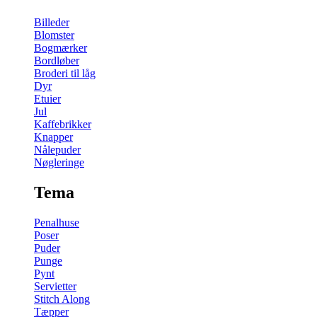
Billeder
Blomster
Bogmærker
Bordløber
Broderi til låg
Dyr
Etuier
Jul
Kaffebrikker
Knapper
Nålepuder
Nøgleringe
Tema
Penalhuse
Poser
Puder
Punge
Pynt
Servietter
Stitch Along
Tæpper