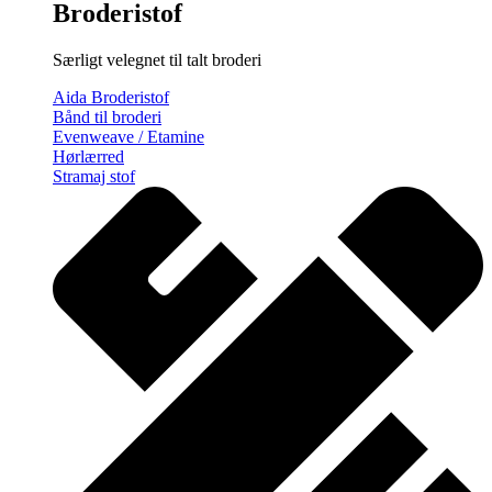
Broderistof
Særligt velegnet til talt broderi
Aida Broderistof
Bånd til broderi
Evenweave / Etamine
Hørlærred
Stramaj stof