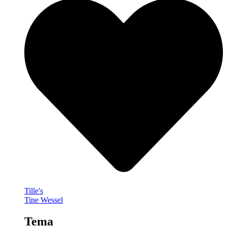
Tille's
Tine Wessel
Tema