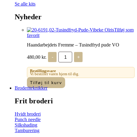
Se alle kits
Nyheder
Tilføj som
favorit
Haandarbejdets Fremme – Tusindfryd pude VO
Haandarbejdets
480,00
kr.
-
+
Fremme
-
Tusindfryd
Bestillingsvare
pude
Vi bestiller varen hjem til dig.
VO
Tilføj til kurv
antal
Broderiteknikker
Frit broderi
Hvidt broderi
Punch needle
Silkshading
Tamburering