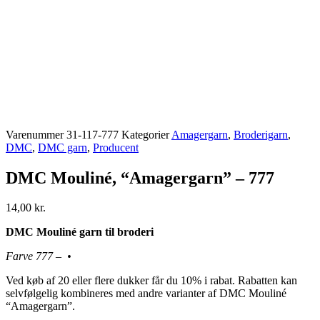
Varenummer
31-117-777
Kategorier
Amagergarn
,
Broderigarn
,
DMC
,
DMC garn
,
Producent
DMC Mouliné, “Amagergarn” – 777
14,00
kr.
DMC Mouliné garn til broderi
Farve 777 – •
Ved køb af 20 eller flere dukker får du 10% i rabat. Rabatten kan
selvfølgelig kombineres med andre varianter af DMC Mouliné
“Amagergarn”.