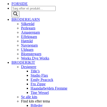
FORSIDE
Products
search
BRODERIGARN
Silketråd
Perlegarn
Amagergarn
Effektgarn
Hørtråd
Navnegarn
Uldgarn
Blomstergarn
Weeks Dye Works
BRODERIKIT
Designere
Tille’s
Studio Flax
Emily Peacock
Fru Zippe
Haandarbejdets Fremme
Tine Wessel
Se alle kits
Find kits efter tema
Billeder