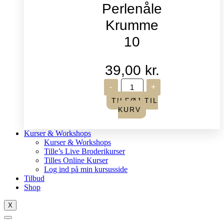
Perlenåle
Krumme
10
39,00
kr.
John
-
+
James
-
TILFØJ TIL
Perlenåle
KURV
Krumme
10
antal
Kurser & Workshops
Kurser & Workshops
Tille’s Live Broderikurser
Tilles Online Kurser
Log ind på min kursusside
Tilbud
Shop
X