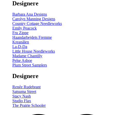
Designere
200
m
antal
Barbara Ana Designs
Carolyn Manning Designs
Country Cottage Needleworks
Emily Peacock
Fru Zippe
Haandarbejdets Fremme
Kreanålen
La-D-Da
Little House Needleworks
Madame Chantilly
Pelse Asboe
Plum Street Samplers
Designere
Renée Rudebrant
Satsuma Street
Stacy Nash
Studio Flax
The Prairie Schooler