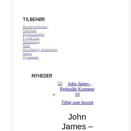
TILBEHØR
Broderitilbehør
Tilbehør
Hjælpemidler
Lys & Lup
Montering
Nåle
Overføring af mønster
Sakse
Syrammer
NYHEDER
Tilføj som favorit
John
James –