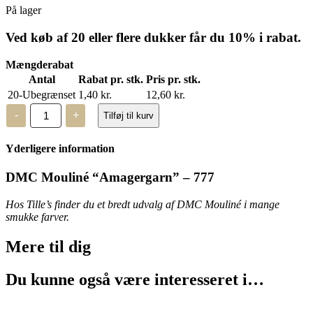
På lager
Ved køb af 20 eller flere dukker får du 10% i rabat.
Mængderabat
Antal
Rabat pr. stk.
Pris pr. stk.
20-Ubegrænset
1,40
kr.
12,60
kr.
DMC
-
+
Tilføj til kurv
Mouliné,
“Amagergarn”
-
Yderligere information
777
antal
DMC Mouliné “Amagergarn” – 777
Hos Tille’s finder du et bredt udvalg af DMC Mouliné i mange
smukke farver.
Mere til
dig
Du kunne også være interesseret i…