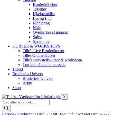
Broderitilbehør
Tilbehør
Hjælpemidler
Lys og Lup
Montering
Nåle
Overføring af mønster
Sakse
Syrammer
KURSER & WORKSHOPS
Tille’s Live Broderikurser
Tilles Online Kurser
Tille’s værkstedskurser & workshops
Log ind på min kursusside
Tilbud
Broderiets Univers
Broderiets Univers
Arkiv
Shop
X
Products
search
Forside
/
Producent
/
DMC
/ DMC Mouliné, “Amagergarn” – 777