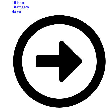
Til børn
Til væggen
Æsker