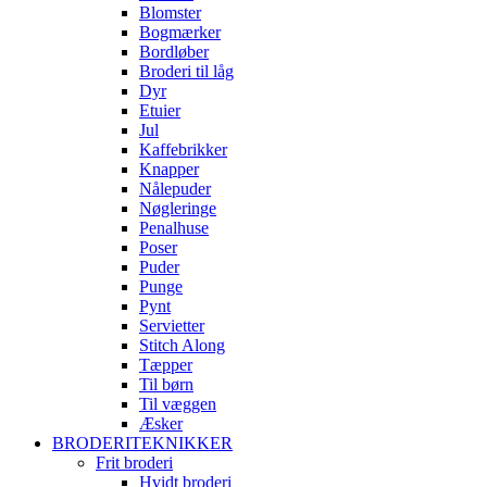
Blomster
Bogmærker
Bordløber
Broderi til låg
Dyr
Etuier
Jul
Kaffebrikker
Knapper
Nålepuder
Nøgleringe
Penalhuse
Poser
Puder
Punge
Pynt
Servietter
Stitch Along
Tæpper
Til børn
Til væggen
Æsker
BRODERITEKNIKKER
Frit broderi
Hvidt broderi