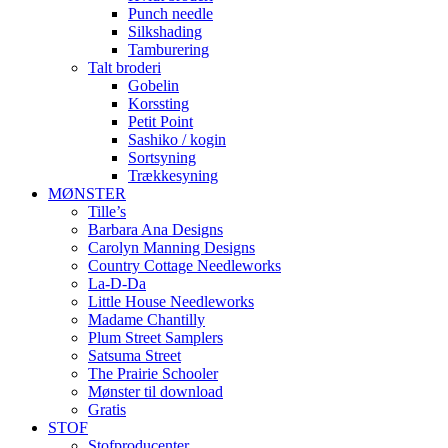
Punch needle
Silkshading
Tamburering
Talt broderi
Gobelin
Korssting
Petit Point
Sashiko / kogin
Sortsyning
Trækkesyning
MØNSTER
Tille’s
Barbara Ana Designs
Carolyn Manning Designs
Country Cottage Needleworks
La-D-Da
Little House Needleworks
Madame Chantilly
Plum Street Samplers
Satsuma Street
The Prairie Schooler
Mønster til download
Gratis
STOF
Stofproducenter