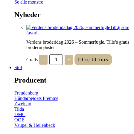
Se alle mønstre
Nyheder
Tilføj som
favorit
Verdens broderidag 2026 – Sommerfugle, Tille’s gratis
broderimønster
Verdens
Gratis
-
+
Tilføj til kurv
broderidag
2026
Stof
-
Sommerfugle,
Producent
Tille's
gratis
broderimønster
Freudenberg
antal
Håndarbejdets Fremme
Zweigart
Tilda
DMC
OOE
Vaupel & Heilenbeck