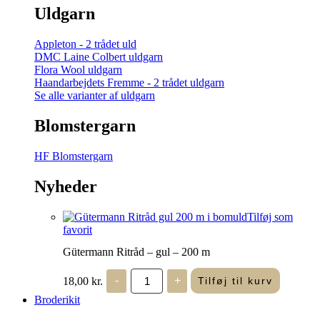
Uldgarn
Appleton - 2 trådet uld
DMC Laine Colbert uldgarn
Flora Wool uldgarn
Haandarbejdets Fremme - 2 trådet uldgarn
Se alle varianter af uldgarn
Blomstergarn
HF Blomstergarn
Nyheder
Tilføj som
favorit
Gütermann Ritråd – gul – 200 m
Gütermann
18,00
kr.
-
+
Tilføj til kurv
Ritråd
-
Broderikit
gul
-