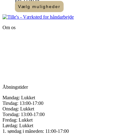
Fra
22,00
kr.
på
Vælg muligheder
varesiden
Dette
vare
har
Om os
flere
varianter.
Tille’s – Værksted
Mulighederne
for håndarbejde
kan
vælges
Vandmanden 12B
på
9200 Aalborg SV
varesiden
Tlf.: +45
81987264
Mail:
info@tilles.dk
CVR: 42501328
Åbningstider
Mandag: Lukket
Tirsdag: 13:00-17:00
Onsdag: Lukket
Torsdag: 13:00-17:00
Fredag: Lukket
Lørdag: Lukket
1. søndag i måneden: 11:00-17:00