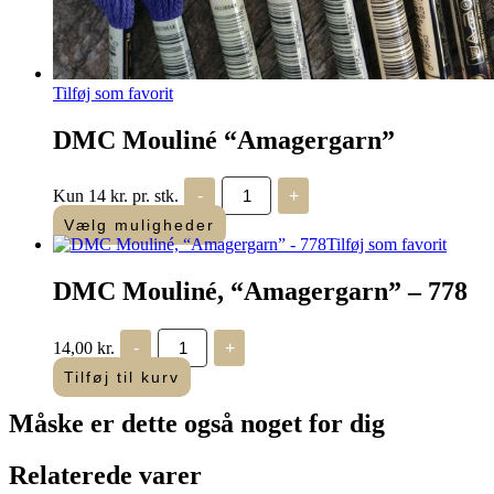
Tilføj som favorit
DMC Mouliné “Amagergarn”
DMC
Kun 14 kr. pr. stk.
-
+
Mouliné
"Amagergarn"
Vælg muligheder
antal
Tilføj som favorit
DMC Mouliné, “Amagergarn” – 778
DMC
14,00
kr.
-
+
Mouliné,
“Amagergarn”
Tilføj til kurv
-
778
Måske er dette også
noget for dig
antal
Relaterede varer