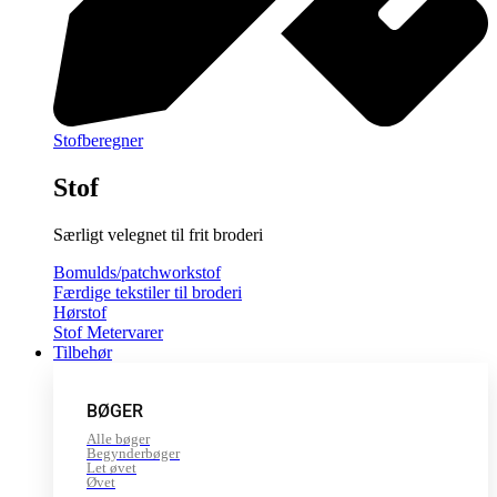
Stofberegner
Stof
Særligt velegnet til frit broderi
Bomulds/patchworkstof
Færdige tekstiler til broderi
Hørstof
Stof Metervarer
Tilbehør
BØGER
Alle bøger
Begynderbøger
Let øvet
Øvet