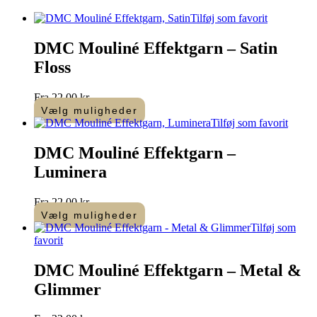
Tilføj som favorit
DMC Mouliné Effektgarn – Satin
Floss
Fra
22,00
kr.
Vælg muligheder
Dette
Tilføj som favorit
vare
har
DMC Mouliné Effektgarn –
flere
Luminera
varianter.
Mulighederne
kan
Fra
22,00
kr.
vælges
Vælg muligheder
på
Dette
Tilføj som
varesiden
vare
favorit
har
flere
DMC Mouliné Effektgarn – Metal &
varianter.
Glimmer
Mulighederne
kan
vælges