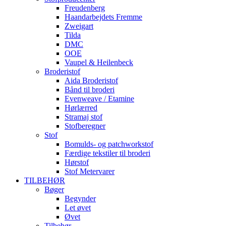
Freudenberg
Haandarbejdets Fremme
Zweigart
Tilda
DMC
OOE
Vaupel & Heilenbeck
Broderistof
Aida Broderistof
Bånd til broderi
Evenweave / Etamine
Hørlærred
Stramaj stof
Stofberegner
Stof
Bomulds- og patchworkstof
Færdige tekstiler til broderi
Hørstof
Stof Metervarer
TILBEHØR
Bøger
Begynder
Let øvet
Øvet
Tilbehør