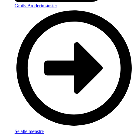
Gratis Broderimønster
Se alle mønstre