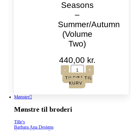
Seasons
–
Summer/Autumn
(Volume
Two)
440,00
kr.
Life
-
+
in
Seasons
TILFØJ TIL
-
KURV
Summer/Autumn
(Volume
Two)
Mønster
antal
Mønstre til broderi
Tille's
Barbara Ana Designs