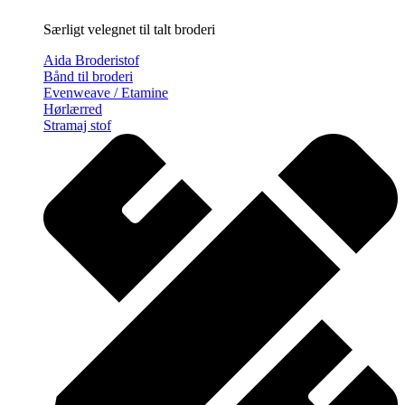
Særligt velegnet til talt broderi
Aida Broderistof
Bånd til broderi
Evenweave / Etamine
Hørlærred
Stramaj stof