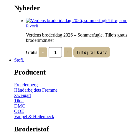
Nyheder
Tilføj som
favorit
Verdens broderidag 2026 – Sommerfugle, Tille’s gratis
broderimønster
Verdens
Gratis
-
+
Tilføj til kurv
broderidag
2026
Stof
-
Sommerfugle,
Producent
Tille's
gratis
broderimønster
Freudenberg
antal
Håndarbejdets Fremme
Zweigart
Tilda
DMC
OOE
Vaupel & Heilenbeck
Broderistof