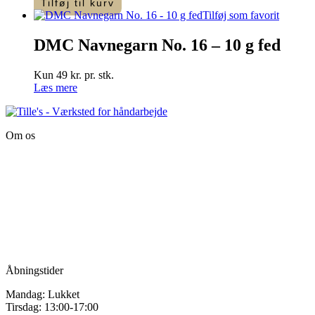
Tilføj til kurv
-
varesiden
Tilføj som favorit
"Kineser
tråd"
DMC Navnegarn No. 16 – 10 g fed
antal
Kun 49 kr. pr. stk.
Læs mere
Om os
Tille’s – Værksted
for håndarbejde
Vandmanden 12B
9200 Aalborg SV
Tlf.: +45
81987264
Mail:
info@tilles.dk
CVR: 42501328
Åbningstider
Mandag: Lukket
Tirsdag: 13:00-17:00