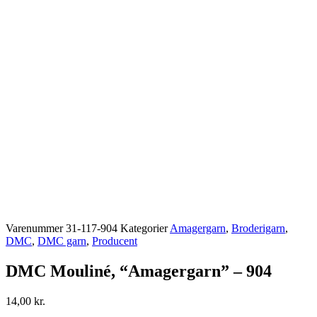
Varenummer
31-117-904
Kategorier
Amagergarn
,
Broderigarn
,
DMC
,
DMC garn
,
Producent
DMC Mouliné, “Amagergarn” – 904
14,00
kr.