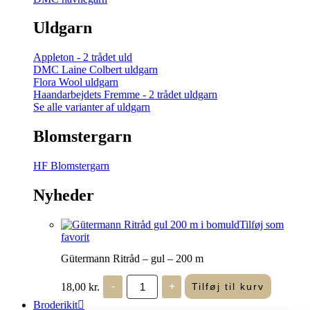
Uldgarn
Appleton - 2 trådet uld
DMC Laine Colbert uldgarn
Flora Wool uldgarn
Haandarbejdets Fremme - 2 trådet uldgarn
Se alle varianter af uldgarn
Blomstergarn
HF Blomstergarn
Nyheder
Tilføj som
favorit
Gütermann Ritråd – gul – 200 m
Gütermann
18,00
kr.
-
+
Tilføj til kurv
Ritråd
-
Broderikit