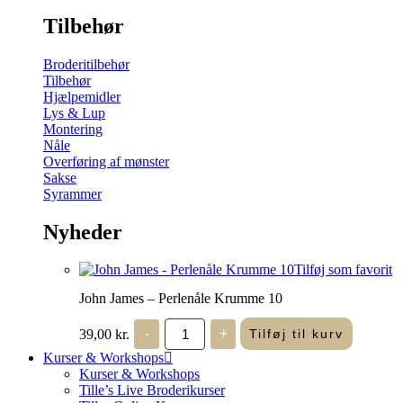
Tilbehør
Broderitilbehør
Tilbehør
Hjælpemidler
Lys & Lup
Montering
Nåle
Overføring af mønster
Sakse
Syrammer
Nyheder
Tilføj som favorit
John James – Perlenåle Krumme 10
John
39,00
kr.
-
+
Tilføj til kurv
James
-
Kurser & Workshops
Perlenåle
Kurser & Workshops
Krumme
Tille’s Live Broderikurser
10