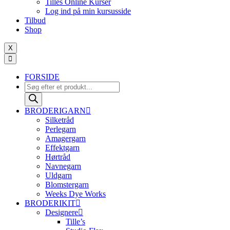
Tilles Online Kurser
antal
Log ind på min kursusside
Tilbud
Shop
X
FORSIDE
Products
search
BRODERIGARN
Silketråd
Perlegarn
Amagergarn
Effektgarn
Hørtråd
Navnegarn
Uldgarn
Blomstergarn
Weeks Dye Works
BRODERIKIT
Designere
Tille’s