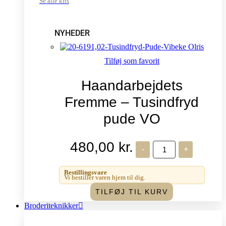
Se alle kits
NYHEDER
Tilføj som favorit
Haandarbejdets
Fremme – Tusindfryd
pude VO
480,00
kr.
Haandarbejdets
-
+
Fremme
-
Tusindfryd
Bestillingsvare
pude
Vi bestiller varen hjem til dig.
VO
TILFØJ TIL KURV
antal
Broderiteknikker