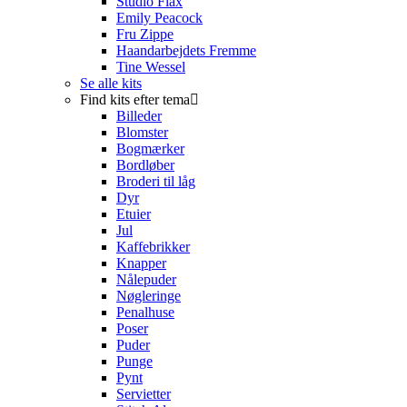
Studio Flax
Emily Peacock
Fru Zippe
Haandarbejdets Fremme
Tine Wessel
Se alle kits
Find kits efter tema
Billeder
Blomster
Bogmærker
Bordløber
Broderi til låg
Dyr
Etuier
Jul
Kaffebrikker
Knapper
Nålepuder
Nøgleringe
Penalhuse
Poser
Puder
Punge
Pynt
Servietter