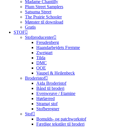
Madame Chantilly
Plum Street Samplers
Satsuma Street
The Prairie Schooler
Mønster til download
Gratis
STOF
Stofproducenter
Freudenberg
Haandarbejdets Fremme
Zweigart
Tilda
DMC
OOE
Vaupel & Heilenbeck
Broderistof
Aida Broderistof
Bånd til broderi
Evenweave / Etamine
Hørlærred
Stramaj stof
Stofberegner
Stof
Bomulds- og patchworkstof
Færdige tekstiler til broderi