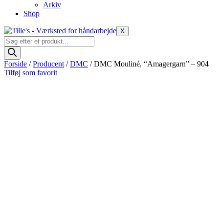
Arkiv
Shop
X
Products
search
Forside
/
Producent
/
DMC
/ DMC Mouliné, “Amagergarn” – 904
Tilføj som favorit