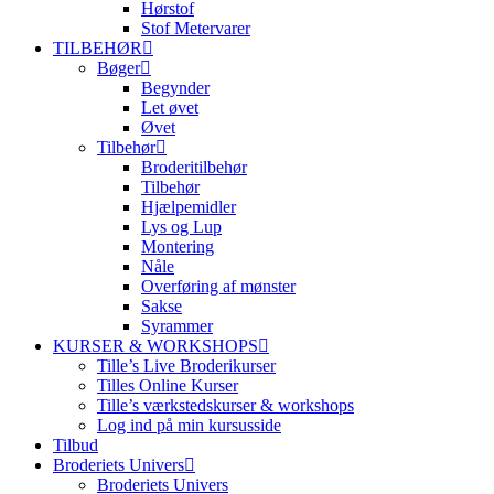
Hørstof
Stof Metervarer
TILBEHØR
Bøger
Begynder
Let øvet
Øvet
Tilbehør
Broderitilbehør
Tilbehør
Hjælpemidler
Lys og Lup
Montering
Nåle
Overføring af mønster
Sakse
Syrammer
KURSER & WORKSHOPS
Tille’s Live Broderikurser
Tilles Online Kurser
Tille’s værkstedskurser & workshops
Log ind på min kursusside
Tilbud
Broderiets Univers
Broderiets Univers