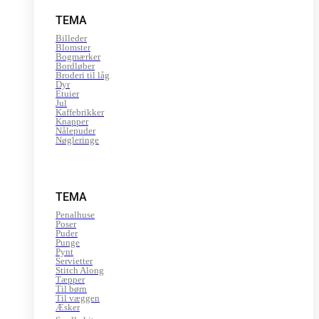
TEMA
Billeder
Blomster
Bogmærker
Bordløber
Broderi til låg
Dyr
Etuier
Jul
Kaffebrikker
Knapper
Nålepuder
Nøgleringe
TEMA
Penalhuse
Poser
Puder
Punge
Pynt
Servietter
Stitch Along
Tæpper
Til børn
Til væggen
Æsker