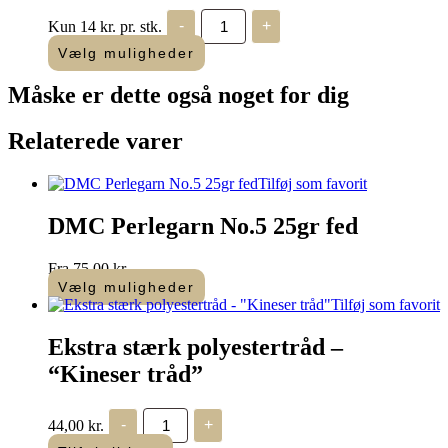
DMC
Kun 14 kr. pr. stk.
-
+
Mouliné
"Amagergarn"
Vælg muligheder
antal
Måske er dette også
noget for dig
Relaterede varer
Tilføj som favorit
DMC Perlegarn No.5 25gr fed
Fra
75,00
kr.
Vælg muligheder
Dette
Tilføj som favorit
vare
har
Ekstra stærk polyestertråd –
flere
“Kineser tråd”
varianter.
Mulighederne
kan
Ekstra
44,00
kr.
-
+
vælges
stærk
polyestertråd
på