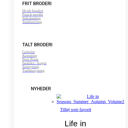
FRIT BRODERI
Hvidt broderi
Punch needle
Silkshading
Tamburering
TALT BRODERI
Gobelin
Korssting
Petit Point
Sashiko / kogin
Sortsyning
Trækkesyning
NYHEDER
Tilføj som favorit
Life in