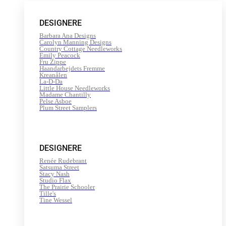
gul
-
200
DESIGNERE
m
antal
Barbara Ana Designs
Carolyn Manning Designs
Country Cottage Needleworks
Emily Peacock
Fru Zippe
Haandarbejdets Fremme
Kreanålen
La-D-Da
Little House Needleworks
Madame Chantilly
Pelse Asboe
Plum Street Samplers
DESIGNERE
Renée Rudebrant
Satsuma Street
Stacy Nash
Studio Flax
The Prairie Schooler
Tille's
Tine Wessel