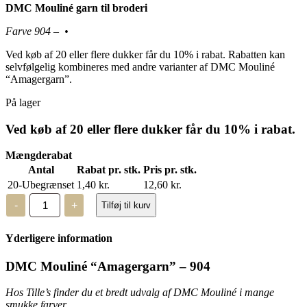
DMC Mouliné garn til broderi
Farve 904 – •
Ved køb af 20 eller flere dukker får du 10% i rabat. Rabatten kan
selvfølgelig kombineres med andre varianter af DMC Mouliné
“Amagergarn”.
På lager
Ved køb af 20 eller flere dukker får du 10% i rabat.
Mængderabat
Antal
Rabat pr. stk.
Pris pr. stk.
20-Ubegrænset
1,40
kr.
12,60
kr.
DMC
-
+
Tilføj til kurv
Mouliné,
“Amagergarn”
–
Yderligere information
904
antal
DMC Mouliné “Amagergarn” – 904
Hos Tille’s finder du et bredt udvalg af DMC Mouliné i mange
smukke farver.