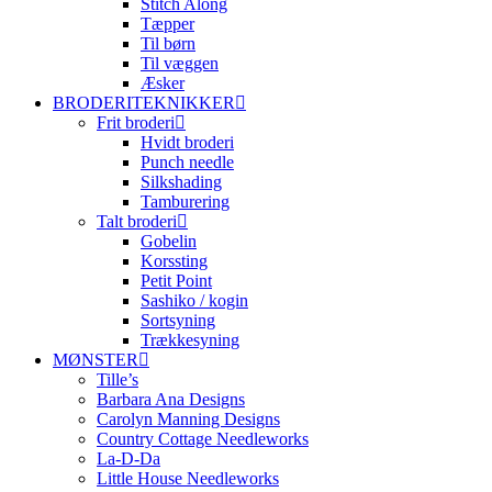
Stitch Along
Tæpper
Til børn
Til væggen
Æsker
BRODERITEKNIKKER
Frit broderi
Hvidt broderi
Punch needle
Silkshading
Tamburering
Talt broderi
Gobelin
Korssting
Petit Point
Sashiko / kogin
Sortsyning
Trækkesyning
MØNSTER
Tille’s
Barbara Ana Designs
Carolyn Manning Designs
Country Cottage Needleworks
La-D-Da
Little House Needleworks