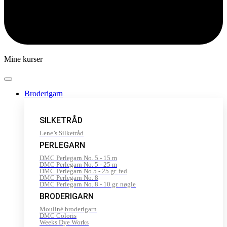
Mine kurser
Broderigarn
SILKETRÅD
Lene’s Silketråd
PERLEGARN
DMC Perlegarn No. 5 - 15 m
DMC Perlegarn No. 5 - 25 m
DMC Perlegarn No.5 - 25 gr. fed
DMC Perlegarn No. 8
DMC Perlegarn No. 8 - 10 gr. nøgle
BRODERIGARN
Mouliné broderigarn
DMC Coloris
Weeks Dye Works