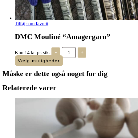
Tilføj som favorit
DMC Mouliné “Amagergarn”
DMC
Kun 14 kr. pr. stk.
-
+
Mouliné
"Amagergarn"
Vælg muligheder
antal
Måske er dette også
noget for dig
Relaterede varer