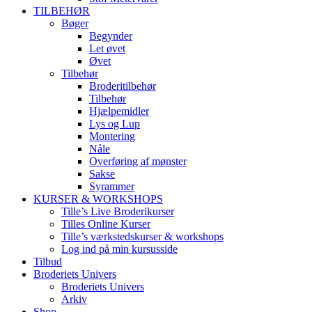
TILBEHØR
Bøger
Begynder
Let øvet
Øvet
Tilbehør
Broderitilbehør
Tilbehør
Hjælpemidler
Lys og Lup
Montering
Nåle
Overføring af mønster
Sakse
Syrammer
KURSER & WORKSHOPS
Tille’s Live Broderikurser
Tilles Online Kurser
Tille’s værkstedskurser & workshops
Log ind på min kursusside
Tilbud
Broderiets Univers
Broderiets Univers
Arkiv
Shop