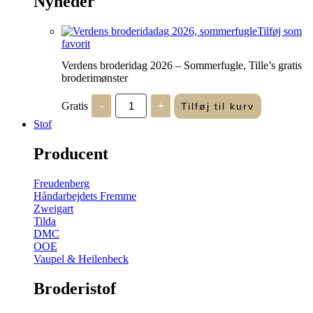
Nyheder
Tilføj som
favorit
Verdens broderidag 2026 – Sommerfugle, Tille’s gratis
broderimønster
Verdens
Gratis
-
+
Tilføj til kurv
broderidag
2026
Stof
-
Sommerfugle,
Producent
Tille's
gratis
broderimønster
Freudenberg
antal
Håndarbejdets Fremme
Zweigart
Tilda
DMC
OOE
Vaupel & Heilenbeck
Broderistof