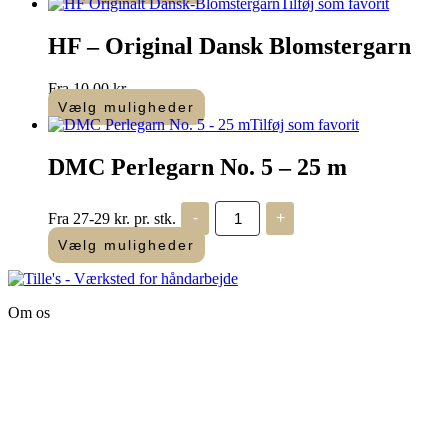
Dette
Tilføj som favorit
vare
har
HF – Original Dansk Blomstergarn
flere
varianter.
Fra
10,00
kr.
Mulighederne
Vælg muligheder
kan
Dette
Tilføj som favorit
vælges
vare
på
har
DMC Perlegarn No. 5 – 25 m
varesiden
flere
varianter.
DMC
Mulighederne
Fra 27-29 kr. pr. stk.
-
+
Perlegarn
kan
No.
Vælg muligheder
vælges
5
på
-
varesiden
25
m
Om os
antal
Tille’s – Værksted
for håndarbejde
Vandmanden 12B
9200 Aalborg SV
Tlf.: +45
81987264