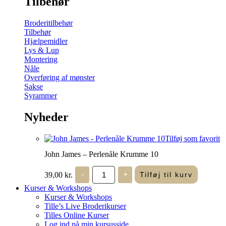
Tilbehør
Broderitilbehør
Tilbehør
Hjælpemidler
Lys & Lup
Montering
Nåle
Overføring af mønster
Sakse
Syrammer
Nyheder
Tilføj som favorit
John James – Perlenåle Krumme 10
John
39,00
kr.
-
+
Tilføj til kurv
James
-
Kurser & Workshops
Perlenåle
Kurser & Workshops
Krumme
Tille’s Live Broderikurser
10
Tilles Online Kurser
antal
Log ind på min kursusside