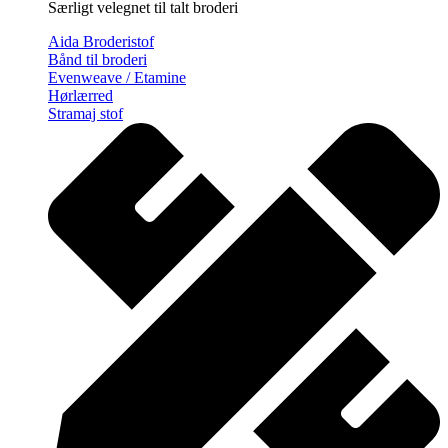
Særligt velegnet til talt broderi
Aida Broderistof
Bånd til broderi
Evenweave / Etamine
Hørlærred
Stramaj stof