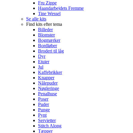
Fru Zippe
Haandarbejdets Fremme
Tine Wessel
Se alle kits
Find kits efter tema
Billeder
Blomster
Bogmærker
Bordløber
Broderi til låg
Dyr
Etuier
Jul
Kaffebrikker
Knapper
Nålepuder
Nøgleringe
Penalhuse
Poser
Puder
Punge
Pynt
Servietter
Stitch Along
Tæpper