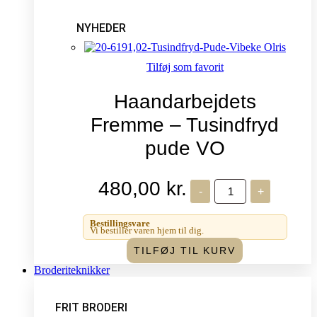
NYHEDER
Tilføj som favorit
Haandarbejdets
Fremme – Tusindfryd
pude VO
480,00
kr.
Haandarbejdets
-
+
Fremme
-
Tusindfryd
Bestillingsvare
pude
Vi bestiller varen hjem til dig.
VO
TILFØJ TIL KURV
antal
Broderiteknikker
FRIT BRODERI