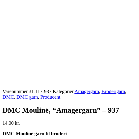
Varenummer
31-117-937
Kategorier
Amagergarn
,
Broderigarn
,
DMC
,
DMC garn
,
Producent
DMC Mouliné, “Amagergarn” – 937
14,00
kr.
DMC Mouliné garn til broderi