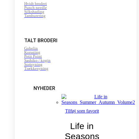
Hvidt broderi
Punch needle
Silkshading
Tamburering
TALT BRODERI
Gobelin
Korssting
Petit Point
Sashiko / kogin
Sortsyning
Trækkesyning
NYHEDER
Tilføj som favorit
Life in
Seasons