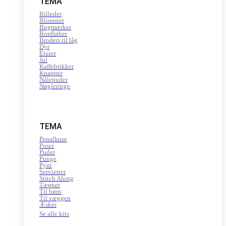
TEMA
Billeder
Blomster
Bogmærker
Bordløber
Broderi til låg
Dyr
Etuier
Jul
Kaffebrikker
Knapper
Nålepuder
Nøgleringe
TEMA
Penalhuse
Poser
Puder
Punge
Pynt
Servietter
Stitch Along
Tæpper
Til børn
Til væggen
Æsker
Se alle kits