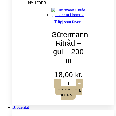
NYHEDER
Tilføj som favorit
Gütermann
Ritråd –
gul – 200
m
18,00
kr.
Gütermann
-
+
Ritråd
-
TILFØJ TIL
gul
KURV
-
200
m
Broderikit
antal