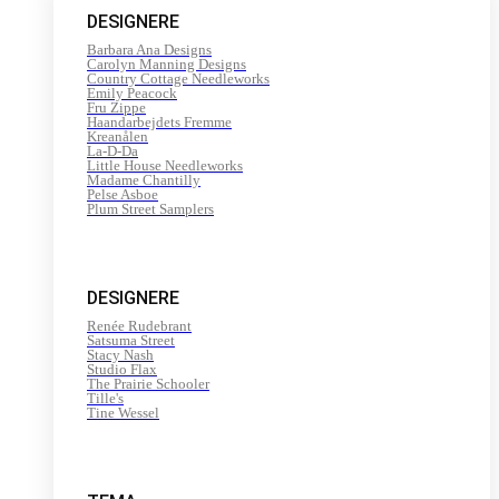
DESIGNERE
Barbara Ana Designs
Carolyn Manning Designs
Country Cottage Needleworks
Emily Peacock
Fru Zippe
Haandarbejdets Fremme
Kreanålen
La-D-Da
Little House Needleworks
Madame Chantilly
Pelse Asboe
Plum Street Samplers
DESIGNERE
Renée Rudebrant
Satsuma Street
Stacy Nash
Studio Flax
The Prairie Schooler
Tille's
Tine Wessel