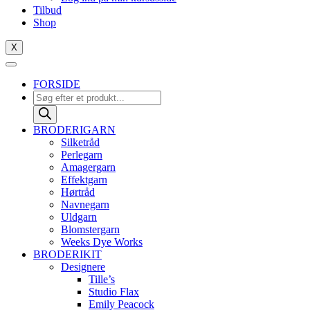
Tilbud
Shop
X
FORSIDE
Products
search
BRODERIGARN
Silketråd
Perlegarn
Amagergarn
Effektgarn
Hørtråd
Navnegarn
Uldgarn
Blomstergarn
Weeks Dye Works
BRODERIKIT
Designere
Tille’s
Studio Flax
Emily Peacock