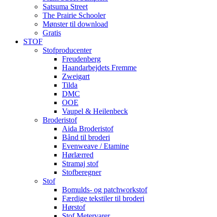
Satsuma Street
The Prairie Schooler
Mønster til download
Gratis
STOF
Stofproducenter
Freudenberg
Haandarbejdets Fremme
Zweigart
Tilda
DMC
OOE
Vaupel & Heilenbeck
Broderistof
Aida Broderistof
Bånd til broderi
Evenweave / Etamine
Hørlærred
Stramaj stof
Stofberegner
Stof
Bomulds- og patchworkstof
Færdige tekstiler til broderi
Hørstof
Stof Metervarer