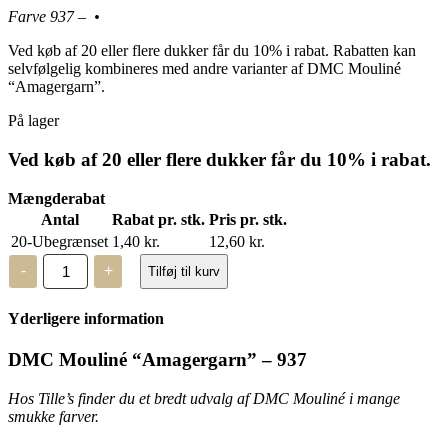
Farve 937 – •
Ved køb af 20 eller flere dukker får du 10% i rabat. Rabatten kan
selvfølgelig kombineres med andre varianter af DMC Mouliné
“Amagergarn”.
På lager
Ved køb af 20 eller flere dukker får du 10% i rabat.
Mængderabat
Antal
Rabat pr. stk.
Pris pr. stk.
20-Ubegrænset
1,40
kr.
12,60
kr.
DMC
-
+
Tilføj til kurv
Mouliné,
“Amagergarn”
–
Yderligere information
937
antal
DMC Mouliné “Amagergarn” – 937
Hos Tille’s finder du et bredt udvalg af DMC Mouliné i mange
smukke farver.