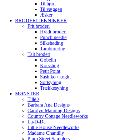
Til børn
Til væggen
Æsker
BRODERITEKNIKKER
Frit broderi
Hvidt broderi
Punch needle
Silkshading
Tamburering
Talt broderi
Gobelin
Korssting
Petit Point
Sashiko / kogin
Sortsyning
Trækkesyning
MØNSTER
Tille’s
Barbara Ana Designs
Carolyn Manning Designs
Country Cottage Needleworks
La-D-Da
Little House Needleworks
Madame Chantilly
Plum Street Samplers