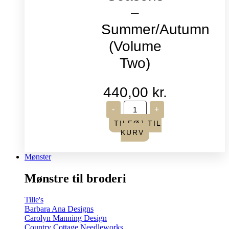
–
Summer/Autumn
(Volume
Two)
440,00
kr.
Life
-
+
in
Seasons
TILFØJ TIL
-
KURV
Summer/Autumn
(Volume
Two)
Mønster
antal
Mønstre til broderi
Tille's
Barbara Ana Designs
Carolyn Manning Design
Country Cottage Needleworks