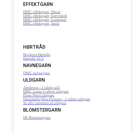
EFFEKTGARN
DMC effektgarn, Metal
DMC effektgarn, Farveskift
DMC effektgarn, Luminere
DMC effektgarn, Satin
HØRTRÅD
Bockens Hørtråd
Hørtråd 16/2
NAVNEGARN
DMC navnegarn
ULDGARN
Appleton - 2 trådet uld
DMC Laine Colbert uldgarn
Flora Wool uldgarn
Haandarbejdets Fremme - 2 trådet uldgarn
Se alle varianter af uldgarn
BLOMSTERGARN
HF Blomstergarn