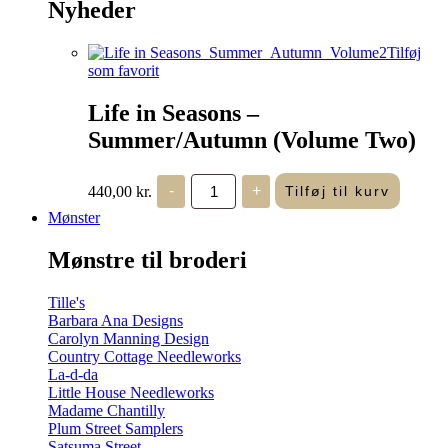
Nyheder
Tilføj
som favorit
Life in Seasons –
Summer/Autumn (Volume Two)
Life
440,00
kr.
-
+
Tilføj til kurv
in
Seasons
Mønster
-
Summer/Autumn
Mønstre til broderi
(Volume
Two)
antal
Tille's
Barbara Ana Designs
Carolyn Manning Design
Country Cottage Needleworks
La-d-da
Little House Needleworks
Madame Chantilly
Plum Street Samplers
Satsuma Street