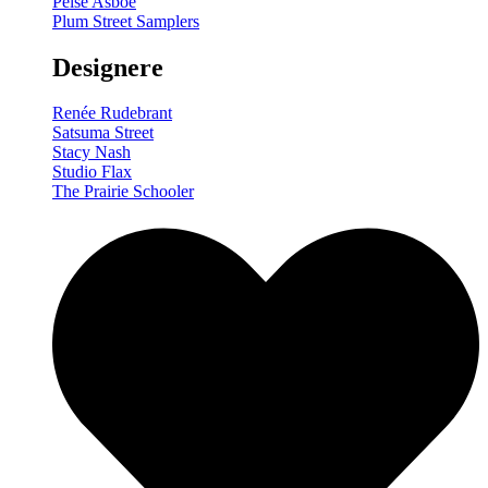
Pelse Asboe
Plum Street Samplers
Designere
Renée Rudebrant
Satsuma Street
Stacy Nash
Studio Flax
The Prairie Schooler