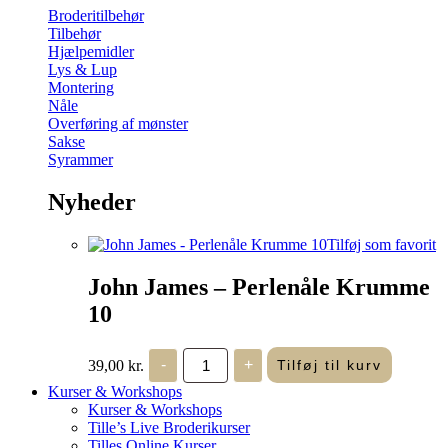
Broderitilbehør
Tilbehør
Hjælpemidler
Lys & Lup
Montering
Nåle
Overføring af mønster
Sakse
Syrammer
Nyheder
Tilføj som favorit
John James – Perlenåle Krumme
10
John
39,00
kr.
-
+
Tilføj til kurv
James
-
Kurser & Workshops
Perlenåle
Kurser & Workshops
Krumme
Tille’s Live Broderikurser
10
Tilles Online Kurser