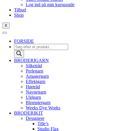
antal
Log ind på min kursusside
Tilbud
Shop
X
FORSIDE
Products
search
BRODERIGARN
Silketråd
Perlegarn
Amagergarn
Effektgarn
Hørtråd
Navnegarn
Uldgarn
Blomstergarn
Weeks Dye Works
BRODERIKIT
Designere
Tille’s
Studio Flax