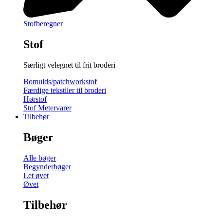
Stofberegner
Stof
Særligt velegnet til frit broderi
Bomulds/patchworkstof
Færdige tekstiler til broderi
Hørstof
Stof Metervarer
Tilbehør
Bøger
Alle bøger
Begynderbøger
Let øvet
Øvet
Tilbehør