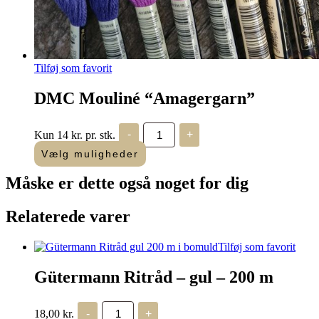
Tilføj som favorit
DMC Mouliné “Amagergarn”
DMC
Kun 14 kr. pr. stk.
-
+
Mouliné
"Amagergarn"
Vælg muligheder
antal
Måske er dette også
noget for dig
Relaterede varer
Tilføj som favorit
Gütermann Ritråd – gul – 200 m
Gütermann
18,00
kr.
-
+
Ritråd