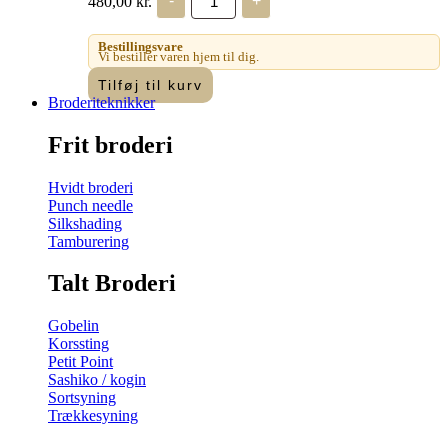
480,00
kr.
-
+
Fremme
-
Tusindfryd
Bestillingsvare
pude
Vi bestiller varen hjem til dig.
VO
Tilføj til kurv
antal
Broderiteknikker
Frit broderi
Hvidt broderi
Punch needle
Silkshading
Tamburering
Talt Broderi
Gobelin
Korssting
Petit Point
Sashiko / kogin
Sortsyning
Trækkesyning