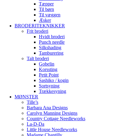
Tæpper
Til børn
Til væggen
Æsker
BRODERITEKNIKKER
Frit broderi
Hvidt broderi
Punch needle
Silkshading
Tamburering
Talt broderi
Gobelin
Korssting
Petit Point
Sashiko / kogin
Sortsyning
Trækkesyning
MØNSTER
Tille’s
Barbara Ana Designs
Carolyn Manning Designs
Country Cottage Needleworks
La-D-Da
Little House Needleworks
Madame Chantilly