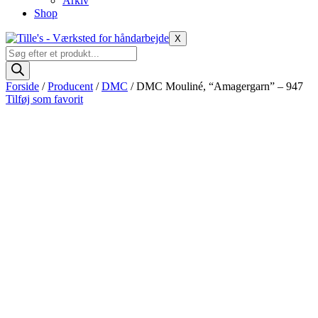
Arkiv
Shop
X
Products
search
Forside
/
Producent
/
DMC
/ DMC Mouliné, “Amagergarn” – 947
Tilføj som favorit