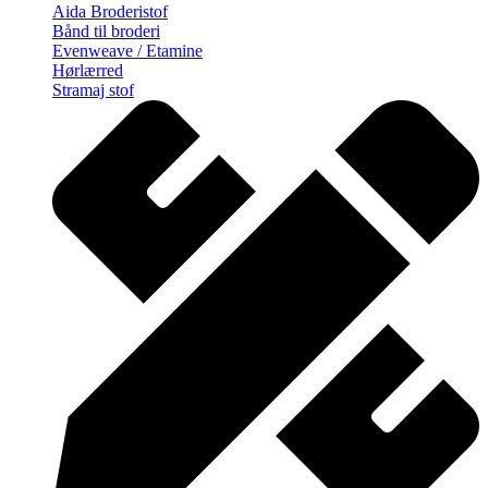
Aida Broderistof
Bånd til broderi
Evenweave / Etamine
Hørlærred
Stramaj stof