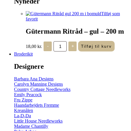
Nyheder
Tilføj som
favorit
Gütermann Ritråd – gul – 200 m
Gütermann
18,00
kr.
-
+
Tilføj til kurv
Ritråd
-
Broderikit
gul
-
Designere
200
m
antal
Barbara Ana Designs
Carolyn Manning Designs
Country Cottage Needleworks
Emily Peacock
Fru Zippe
Haandarbejdets Fremme
Kreanålen
La-D-Da
Little House Needleworks
Madame Chantilly