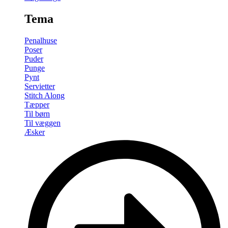
Tema
Penalhuse
Poser
Puder
Punge
Pynt
Servietter
Stitch Along
Tæpper
Til børn
Til væggen
Æsker