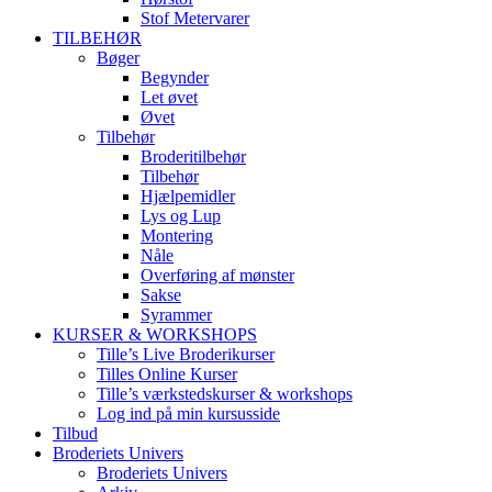
Stof Metervarer
TILBEHØR
Bøger
Begynder
Let øvet
Øvet
Tilbehør
Broderitilbehør
Tilbehør
Hjælpemidler
Lys og Lup
Montering
Nåle
Overføring af mønster
Sakse
Syrammer
KURSER & WORKSHOPS
Tille’s Live Broderikurser
Tilles Online Kurser
Tille’s værkstedskurser & workshops
Log ind på min kursusside
Tilbud
Broderiets Univers
Broderiets Univers