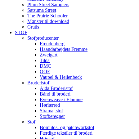
Plum Street Samplers
Satsuma Street
The Prairie Schooler
Mønster til download
Gratis
STOF
Stofproducenter
Freudenberg
Haandarbejdets Fremme
Zweigart
Tilda
DMC
OOE
Vaupel & Heilenbeck
Broderistof
Aida Broderistof
Bånd til broderi
Evenweave / Etamine
Hørlærred
Stramaj stof
Stofberegner
Stof
Bomulds- og patchworkstof
Færdige tekstiler til broderi
Hørstof