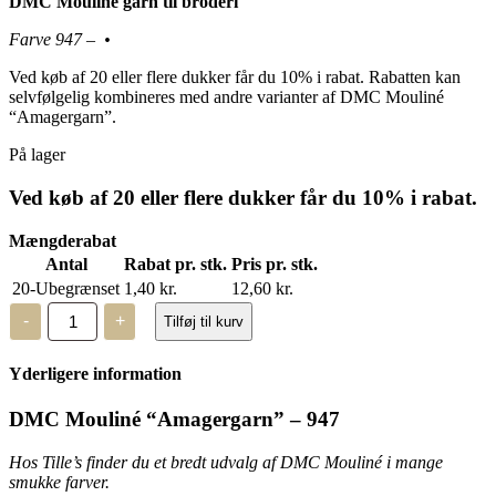
DMC Mouliné garn til broderi
Farve 947 – •
Ved køb af 20 eller flere dukker får du 10% i rabat. Rabatten kan
selvfølgelig kombineres med andre varianter af DMC Mouliné
“Amagergarn”.
På lager
Ved køb af 20 eller flere dukker får du 10% i rabat.
Mængderabat
Antal
Rabat pr. stk.
Pris pr. stk.
20-Ubegrænset
1,40
kr.
12,60
kr.
DMC
-
+
Tilføj til kurv
Mouliné,
“Amagergarn”
–
Yderligere information
947
antal
DMC Mouliné “Amagergarn” – 947
Hos Tille’s finder du et bredt udvalg af DMC Mouliné i mange
smukke farver.