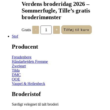
Verdens broderidag 2026 –
Sommerfugle, Tille’s gratis
broderimønster
Verdens
Gratis
-
+
Tilføj til kurv
broderidag
2026
Stof
-
Sommerfugle,
Producent
Tille's
gratis
broderimønster
Freudenberg
antal
Håndarbejdets Fremme
Zweigart
Tilda
DMC
OOE
Vaupel & Heilenbeck
Broderistof
Særligt velegnet til talt broderi