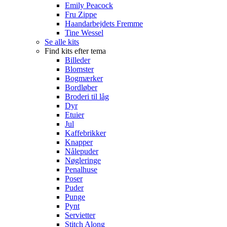
Emily Peacock
Fru Zippe
Haandarbejdets Fremme
Tine Wessel
Se alle kits
Find kits efter tema
Billeder
Blomster
Bogmærker
Bordløber
Broderi til låg
Dyr
Etuier
Jul
Kaffebrikker
Knapper
Nålepuder
Nøgleringe
Penalhuse
Poser
Puder
Punge
Pynt
Servietter
Stitch Along