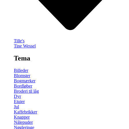
Tille's
Tine Wessel
Tema
Billeder
Blomster
Bogmærker
Bordløber
Broderi til låg
Dyr
Etuier
Jul
Kaffebrikker
Knapper
Nålepuder
Nøgleringe