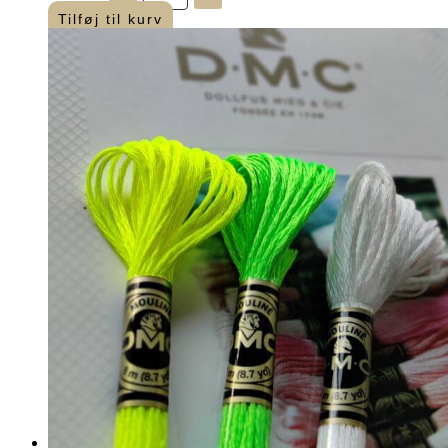
-
Tilføj til kurv
gul
-
200
m
antal