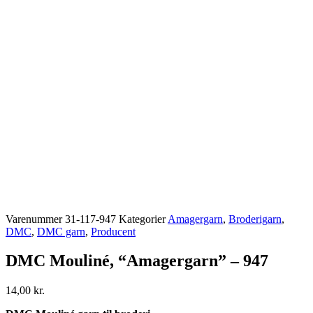
Varenummer
31-117-947
Kategorier
Amagergarn
,
Broderigarn
,
DMC
,
DMC garn
,
Producent
DMC Mouliné, “Amagergarn” – 947
14,00
kr.