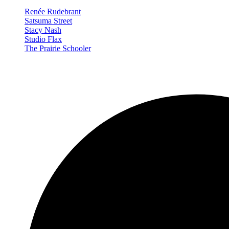
Renée Rudebrant
Satsuma Street
Stacy Nash
Studio Flax
The Prairie Schooler