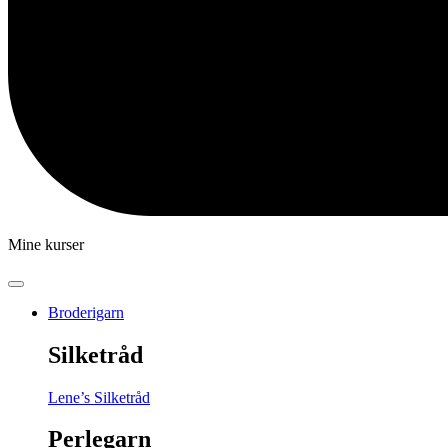
Mine kurser
Broderigarn
Silketråd
Lene’s Silketråd
Perlegarn