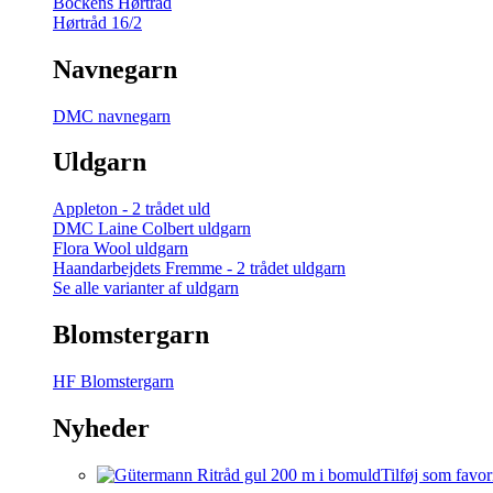
Bockens Hørtråd
Hørtråd 16/2
Navnegarn
DMC navnegarn
Uldgarn
Appleton - 2 trådet uld
DMC Laine Colbert uldgarn
Flora Wool uldgarn
Haandarbejdets Fremme - 2 trådet uldgarn
Se alle varianter af uldgarn
Blomstergarn
HF Blomstergarn
Nyheder
Tilføj som favor