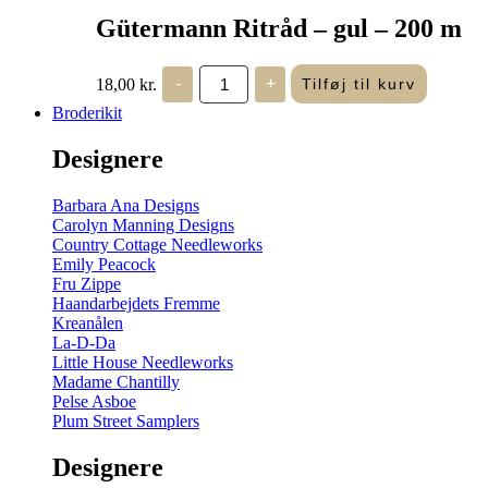
Gütermann Ritråd – gul – 200 m
Gütermann
18,00
kr.
-
+
Tilføj til kurv
Ritråd
-
Broderikit
gul
-
Designere
200
m
antal
Barbara Ana Designs
Carolyn Manning Designs
Country Cottage Needleworks
Emily Peacock
Fru Zippe
Haandarbejdets Fremme
Kreanålen
La-D-Da
Little House Needleworks
Madame Chantilly
Pelse Asboe
Plum Street Samplers
Designere