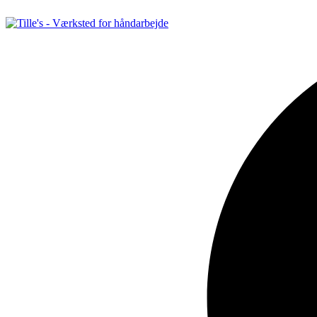
Videre
til
indhold