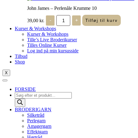
John James – Perlenåle Krumme 10
John
39,00
kr.
-
+
Tilføj til kurv
James
-
Kurser & Workshops
Perlenåle
Kurser & Workshops
Krumme
Tille’s Live Broderikurser
10
Tilles Online Kurser
antal
Log ind på min kursusside
Tilbud
Shop
X
FORSIDE
Products
search
BRODERIGARN
Silketråd
Perlegarn
Amagergarn
Effektgarn
Hørtråd