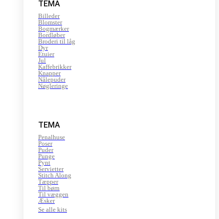
TEMA
Billeder
Blomster
Bogmærker
Bordløber
Broderi til låg
Dyr
Etuier
Jul
Kaffebrikker
Knapper
Nålepuder
Nøgleringe
TEMA
Penalhuse
Poser
Puder
Punge
Pynt
Servietter
Stitch Along
Tæpper
Til børn
Til væggen
Æsker
Se alle kits