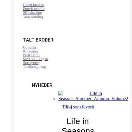
Hvidt broderi
Punch needle
Silkshading
Tamburering
TALT BRODERI
Gobelin
Korssting
Petit Point
Sashiko / kogin
Sortsyning
Trækkesyning
NYHEDER
Tilføj som favorit
Life in
Seasons