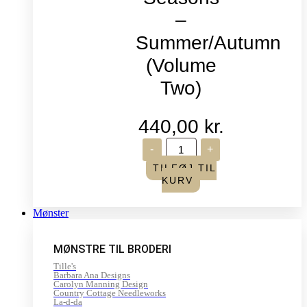
–
Summer/Autumn
(Volume
Two)
440,00
kr.
Life
-
+
in
Seasons
TILFØJ TIL
-
KURV
Summer/Autumn
(Volume
Two)
Mønster
antal
MØNSTRE TIL BRODERI
Tille's
Barbara Ana Designs
Carolyn Manning Design
Country Cottage Needleworks
La-d-da