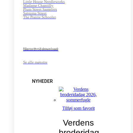
Little House Needleworks
Madame Chantilly
Plum Street Samplers
Satsuma Street
The Prairie Schooler
Mønster til download
Gratis Broderimønster
Se alle mønstre
NYHEDER
Tilføj som favorit
Verdens
broderidag