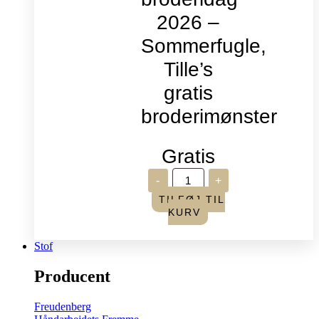
2026 –
Sommerfugle,
Tille’s
gratis
broderimønster
Gratis
Verdens
-
+
broderidag
2026
TILFØJ TIL
-
KURV
Sommerfugle,
Tille's
gratis
Stof
broderimønster
antal
Producent
Freudenberg