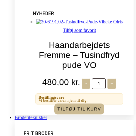
NYHEDER
Tilføj som favorit
Haandarbejdets
Fremme – Tusindfryd
pude VO
480,00
kr.
Haandarbejdets
-
+
Fremme
-
Tusindfryd
Bestillingsvare
pude
Vi bestiller varen hjem til dig.
VO
TILFØJ TIL KURV
antal
Broderiteknikker
FRIT BRODERI