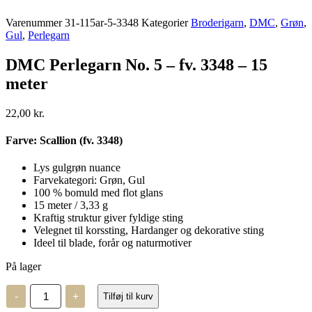
Varenummer
31-115ar-5-3348
Kategorier
Broderigarn
,
DMC
,
Grøn
,
Gul
,
Perlegarn
DMC Perlegarn No. 5 – fv. 3348 – 15
meter
22,00
kr.
Farve: Scallion (fv. 3348)
Lys gulgrøn nuance
Farvekategori: Grøn, Gul
100 % bomuld med flot glans
15 meter / 3,33 g
Kraftig struktur giver fyldige sting
Velegnet til korssting, Hardanger og dekorative sting
Ideel til blade, forår og naturmotiver
På lager
DMC
-
+
Tilføj til kurv
Perlegarn
No.