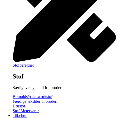
Stofberegner
Stof
Særligt velegnet til frit broderi
Bomulds/patchworkstof
Færdige tekstiler til broderi
Hørstof
Stof Metervarer
Tilbehør