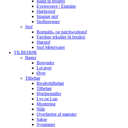
Bånd til broderi
Evenweave / Etamine
Hørlærred
Stramaj stof
Stofberegner
Stof
Bomulds- og patchworkstof
Færdige tekstiler til broderi
Hørstof
Stof Metervarer
TILBEHØR
Bøger
Begynder
Let øvet
Øvet
Tilbehør
Broderitilbehør
Tilbehør
Hjælpemidler
Lys og Lup
Montering
Nåle
Overføring af mønster
Sakse
Syrammer