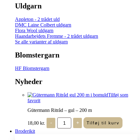
Uldgarn
Appleton - 2 trådet uld
DMC Laine Colbert uldgarn
Flora Wool uldgarn
Haandarbejdets Fremme - 2 trådet uldgarn
Se alle varianter af uldgarn
Blomstergarn
HF Blomstergarn
Nyheder
Tilføj som
favorit
Gütermann Ritråd – gul – 200 m
Gütermann
18,00
kr.
-
+
Tilføj til kurv
Ritråd
-
Broderikit
gul
-