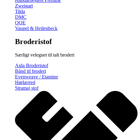
Håndarbejdets Fremme
Zweigart
Tilda
DMC
OOE
Vaupel & Heilenbeck
Broderistof
Særligt velegnet til talt broderi
Aida Broderistof
Bånd til broderi
Evenweave / Etamine
Hørlærred
Stramaj stof