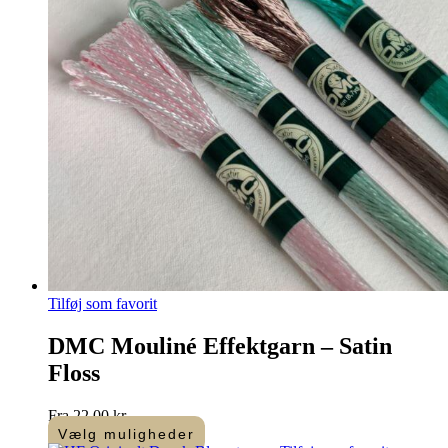
Tilføj som favorit
DMC Mouliné Effektgarn – Satin
Floss
Fra
22,00
kr.
Vælg muligheder