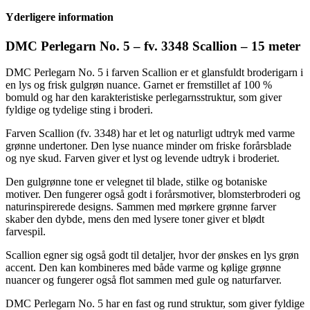
5
Yderligere information
-
fv.
3348
DMC Perlegarn No. 5 – fv. 3348 Scallion – 15 meter
-
15
DMC Perlegarn No. 5 i farven Scallion er et glansfuldt broderigarn i
meter
en lys og frisk gulgrøn nuance. Garnet er fremstillet af 100 %
antal
bomuld og har den karakteristiske perlegarnsstruktur, som giver
fyldige og tydelige sting i broderi.
Farven Scallion (fv. 3348) har et let og naturligt udtryk med varme
grønne undertoner. Den lyse nuance minder om friske forårsblade
og nye skud. Farven giver et lyst og levende udtryk i broderiet.
Den gulgrønne tone er velegnet til blade, stilke og botaniske
motiver. Den fungerer også godt i forårsmotiver, blomsterbroderi og
naturinspirerede designs. Sammen med mørkere grønne farver
skaber den dybde, mens den med lysere toner giver et blødt
farvespil.
Scallion egner sig også godt til detaljer, hvor der ønskes en lys grøn
accent. Den kan kombineres med både varme og kølige grønne
nuancer og fungerer også flot sammen med gule og naturfarver.
DMC Perlegarn No. 5 har en fast og rund struktur, som giver fyldige