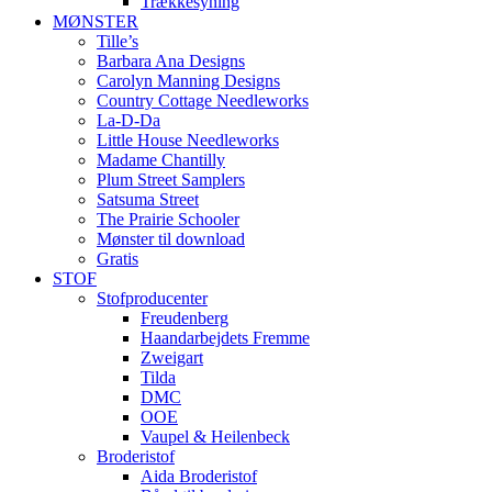
Trækkesyning
MØNSTER
Tille’s
Barbara Ana Designs
Carolyn Manning Designs
Country Cottage Needleworks
La-D-Da
Little House Needleworks
Madame Chantilly
Plum Street Samplers
Satsuma Street
The Prairie Schooler
Mønster til download
Gratis
STOF
Stofproducenter
Freudenberg
Haandarbejdets Fremme
Zweigart
Tilda
DMC
OOE
Vaupel & Heilenbeck
Broderistof
Aida Broderistof