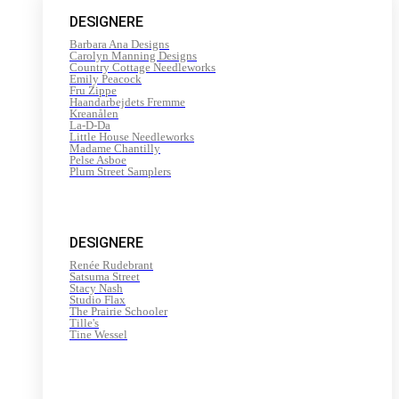
200
DESIGNERE
m
antal
Barbara Ana Designs
Carolyn Manning Designs
Country Cottage Needleworks
Emily Peacock
Fru Zippe
Haandarbejdets Fremme
Kreanålen
La-D-Da
Little House Needleworks
Madame Chantilly
Pelse Asboe
Plum Street Samplers
DESIGNERE
Renée Rudebrant
Satsuma Street
Stacy Nash
Studio Flax
The Prairie Schooler
Tille's
Tine Wessel