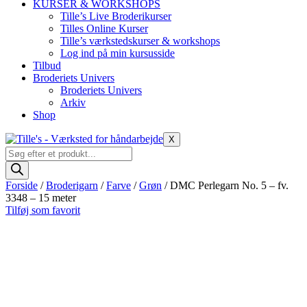
KURSER & WORKSHOPS
Tille’s Live Broderikurser
Tilles Online Kurser
Tille’s værkstedskurser & workshops
Log ind på min kursusside
Tilbud
Broderiets Univers
Broderiets Univers
Arkiv
Shop
X
Products
search
Forside
/
Broderigarn
/
Farve
/
Grøn
/ DMC Perlegarn No. 5 – fv.
3348 – 15 meter
Tilføj som favorit