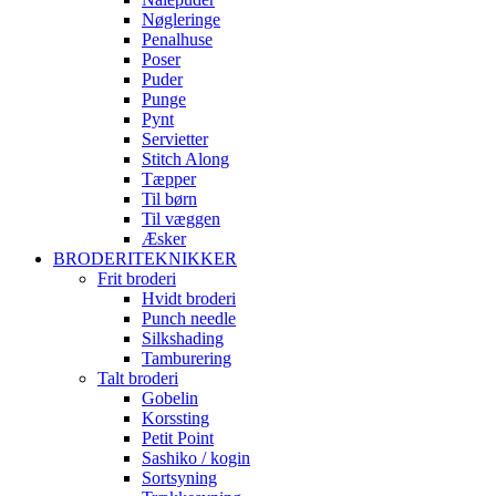
Nøgleringe
Penalhuse
Poser
Puder
Punge
Pynt
Servietter
Stitch Along
Tæpper
Til børn
Til væggen
Æsker
BRODERITEKNIKKER
Frit broderi
Hvidt broderi
Punch needle
Silkshading
Tamburering
Talt broderi
Gobelin
Korssting
Petit Point
Sashiko / kogin
Sortsyning