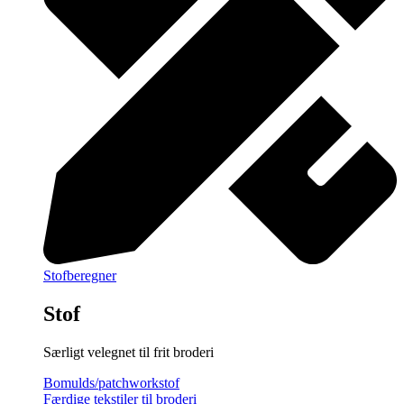
Stofberegner
Stof
Særligt velegnet til frit broderi
Bomulds/patchworkstof
Færdige tekstiler til broderi