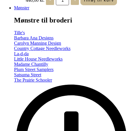
Tilføj til kurv
in
Seasons
Mønster
-
Summer/Autumn
Mønstre til broderi
(Volume
Two)
antal
Tille's
Barbara Ana Designs
Carolyn Manning Design
Country Cottage Needleworks
La-d-da
Little House Needleworks
Madame Chantilly
Plum Street Samplers
Satsuma Street
The Prairie Schooler