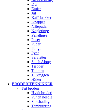
Dyr
Etuier
Jul
Kaffebrikker
Knapper
Nålepuder
Nøgleringe
Penalhuse
Poser
Puder
Punge
Pynt
Servietter
Stitch Along
Tæpper
Til børn
Til væggen
Æsker
BRODERITEKNIKKER
Frit broderi
Hvidt broderi
Punch needle
Silkshading
Tamburering