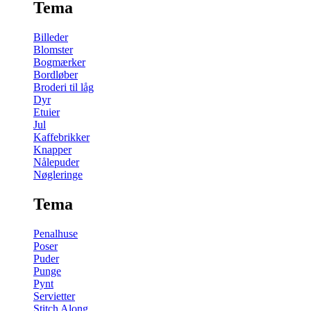
Tema
Billeder
Blomster
Bogmærker
Bordløber
Broderi til låg
Dyr
Etuier
Jul
Kaffebrikker
Knapper
Nålepuder
Nøgleringe
Tema
Penalhuse
Poser
Puder
Punge
Pynt
Servietter
Stitch Along