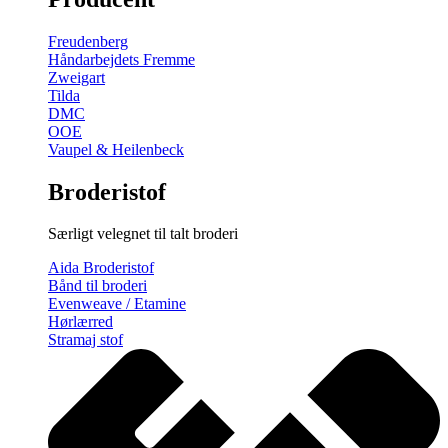
gratis
broderimønster
Freudenberg
antal
Håndarbejdets Fremme
Zweigart
Tilda
DMC
OOE
Vaupel & Heilenbeck
Broderistof
Særligt velegnet til talt broderi
Aida Broderistof
Bånd til broderi
Evenweave / Etamine
Hørlærred
Stramaj stof