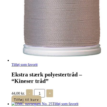
varesiden
Tilføj som favorit
Ekstra stærk polyestertråd –
“Kineser tråd”
Ekstra
44,00
kr.
-
+
stærk
polyestertråd
Tilføj til kurv
-
Tilføj som favorit
"Kineser