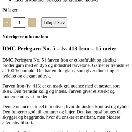
På lager
DMC
-
+
Tilføj til kurv
Perlegarn
No.
5
Yderligere information
-
fv.
413
DMC Perlegarn No. 5 – fv. 413 Iron – 15 meter
-
15
DMC Perlegarn No. 5 i farven Iron er et kraftfuldt og alsidigt
meter
broderigarn med en dyb og industriel farvetone. Garnet er fremstillet
antal
af 100 % bomuld. Det har en flot glans, som giver dine sting et
tydeligt og elegant udtryk.
Farven Iron (fv. 413) er en mørk grå nuance med et næsten sort
skær. Den fremstår kølig og intens. Farven giver et stærkt og
moderne udtryk i broderi.
Denne nuance er ideel til motiver, hvor du ønsker kontrast og dybde.
Den fungerer godt til konturer og linjer. Den kan også bruges til
skygger og baggrunde, hvor du ønsker et markant, men blødere
alternativ til sort.