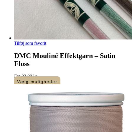
Tilføj som favorit
DMC Mouliné Effektgarn – Satin
Floss
Fra
22,00
kr.
Vælg muligheder
Dette
vare
har
flere
varianter.
Mulighederne
kan
vælges
på