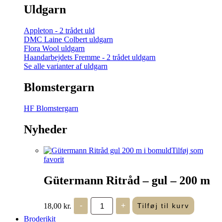
Uldgarn
Appleton - 2 trådet uld
DMC Laine Colbert uldgarn
Flora Wool uldgarn
Haandarbejdets Fremme - 2 trådet uldgarn
Se alle varianter af uldgarn
Blomstergarn
HF Blomstergarn
Nyheder
Tilføj som
favorit
Gütermann Ritråd – gul – 200 m
Gütermann
18,00
kr.
-
+
Tilføj til kurv
Ritråd
-
Broderikit