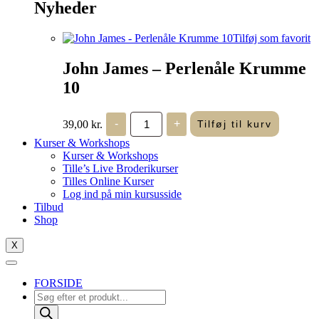
Nyheder
Tilføj som favorit
John James – Perlenåle Krumme
10
John
39,00
kr.
-
+
Tilføj til kurv
James
-
Kurser & Workshops
Perlenåle
Kurser & Workshops
Krumme
Tille’s Live Broderikurser
10
Tilles Online Kurser
antal
Log ind på min kursusside
Tilbud
Shop
X
FORSIDE
Products
search