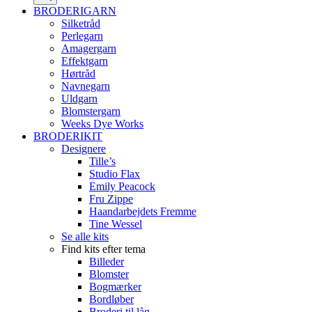
BRODERIGARN
Silketråd
Perlegarn
Amagergarn
Effektgarn
Hørtråd
Navnegarn
Uldgarn
Blomstergarn
Weeks Dye Works
BRODERIKIT
Designere
Tille’s
Studio Flax
Emily Peacock
Fru Zippe
Haandarbejdets Fremme
Tine Wessel
Se alle kits
Find kits efter tema
Billeder
Blomster
Bogmærker
Bordløber
Broderi til låg