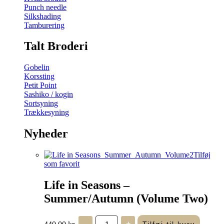
Punch needle
Silkshading
Tamburering
Talt Broderi
Gobelin
Korssting
Petit Point
Sashiko / kogin
Sortsyning
Trækkesyning
Nyheder
Tilføj
som favorit
Life in Seasons –
Summer/Autumn (Volume Two)
Life
440,00
kr.
-
+