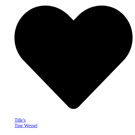
Tille's
Tine Wessel