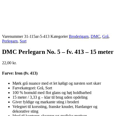
Varenummer
31-115ar-5-413
Kategorier
Broderigarn
,
DMC
,
Grå
,
Perlegarn
,
Sort
DMC Perlegarn No. 5 – fv. 413 – 15 meter
22,00
kr.
Farve: Iron (fv. 413)
Mørk grå nuance med et let køligt og næsten sort skær
Farvekategori: Grå, Sort
100 % bomuld med flot glans og høj holdbarhed
15 meter / 3,33 g – klar til brug uden opdeling
Giver fyldige og markante sting i broderi
Velegnet til korssting, franske knuder, Hardanger og
dekorative sting
Ideel til konturer, skygger og grafiske motiver