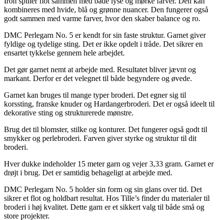
Iron spiller flot sammen med både lyse og mørke farver. Den kan
kombineres med hvide, blå og grønne nuancer. Den fungerer også
godt sammen med varme farver, hvor den skaber balance og ro.
DMC Perlegarn No. 5 er kendt for sin faste struktur. Garnet giver
fyldige og tydelige sting. Det er ikke opdelt i tråde. Det sikrer en
ensartet tykkelse gennem hele arbejdet.
Det gør garnet nemt at arbejde med. Resultatet bliver jævnt og
markant. Derfor er det velegnet til både begyndere og øvede.
Garnet kan bruges til mange typer broderi. Det egner sig til
korssting, franske knuder og Hardangerbroderi. Det er også ideelt til
dekorative sting og strukturerede mønstre.
Brug det til blomster, stilke og konturer. Det fungerer også godt til
smykker og perlebroderi. Farven giver styrke og struktur til dit
broderi.
Hver dukke indeholder 15 meter garn og vejer 3,33 gram. Garnet er
drøjt i brug. Det er samtidig behageligt at arbejde med.
DMC Perlegarn No. 5 holder sin form og sin glans over tid. Det
sikrer et flot og holdbart resultat. Hos Tille’s finder du materialer til
broderi i høj kvalitet. Dette garn er et sikkert valg til både små og
store projekter.