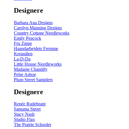
gul
-
Designere
200
m
antal
Barbara Ana Designs
Carolyn Manning Designs
Country Cottage Needleworks
Emily Peacock
Fru Zippe
Haandarbejdets Fremme
Kreanålen
La-D-Da
Little House Needleworks
Madame Chantilly
Pelse Asboe
Plum Street Samplers
Designere
Renée Rudebrant
Satsuma Street
Stacy Nash
Studio Flax
The Prairie Schooler