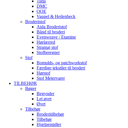
Tilda
DMC
OOE
Vaupel & Heilenbeck
Broderistof
Aida Broderistof
Bånd til broderi
Evenweave / Etamine
Hørlærred
Stramaj stof
Stofberegner
Stof
Bomulds- og patchworkstof
Færdige tekstiler til broderi
Hørstof
Stof Metervarer
TILBEHØR
Bøger
Begynder
Let øvet
Øvet
Tilbehør
Broderitilbehør
Tilbehør
Hjælpemidler