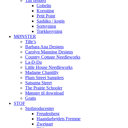
Talt broderi
Gobelin
Korssting
Petit Point
Sashiko / kogin
Sortsyning
Trækkesyning
MØNSTER
Tille’s
Barbara Ana Designs
Carolyn Manning Designs
Country Cottage Needleworks
La-D-Da
Little House Needleworks
Madame Chantilly
Plum Street Samplers
Satsuma Street
The Prairie Schooler
Mønster til download
Gratis
STOF
Stofproducenter
Freudenberg
Haandarbejdets Fremme
Zweigart