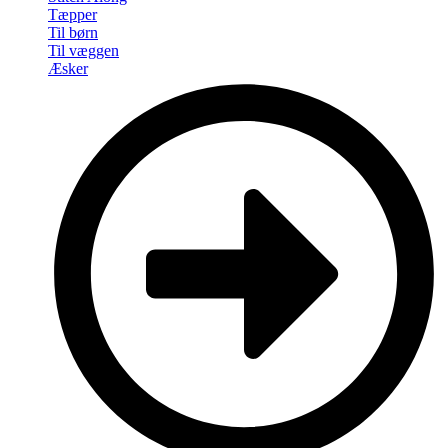
Tæpper
Til børn
Til væggen
Æsker