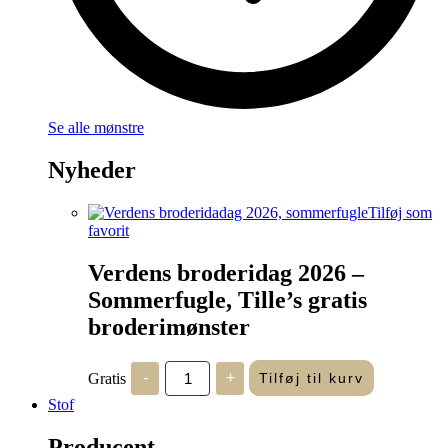
Se alle mønstre
Nyheder
Tilføj som
favorit
Verdens broderidag 2026 –
Sommerfugle, Tille’s gratis
broderimønster
Verdens
Gratis
-
+
Tilføj til kurv
broderidag
2026
Stof
-
Sommerfugle,
Producent
Tille's