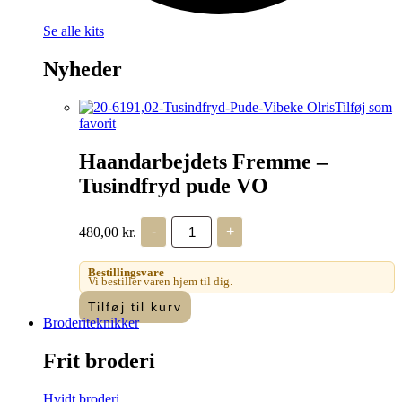
Se alle kits
Nyheder
Tilføj som
favorit
Haandarbejdets Fremme –
Tusindfryd pude VO
Haandarbejdets
480,00
kr.
-
+
Fremme
-
Tusindfryd
Bestillingsvare
pude
Vi bestiller varen hjem til dig.
VO
Tilføj til kurv
antal
Broderiteknikker
Frit broderi
Hvidt broderi