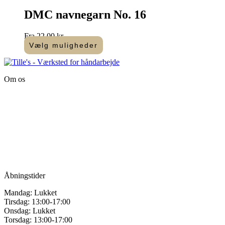
tråd"
DMC navnegarn No. 16
antal
Fra
22,00
kr.
Vælg muligheder
Dette
vare
har
Om os
flere
varianter.
Tille’s – Værksted
Mulighederne
for håndarbejde
kan
vælges
Vandmanden 12B
på
9200 Aalborg SV
varesiden
Tlf.: +45
81987264
Mail:
info@tilles.dk
CVR: 42501328
Åbningstider
Mandag: Lukket
Tirsdag: 13:00-17:00
Onsdag: Lukket
Torsdag: 13:00-17:00