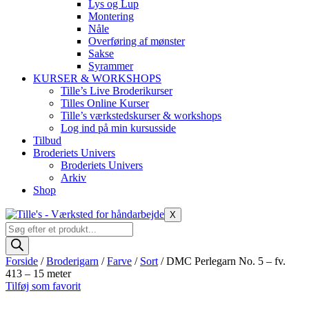
Lys og Lup
Montering
Nåle
Overføring af mønster
Sakse
Syrammer
KURSER & WORKSHOPS
Tille’s Live Broderikurser
Tilles Online Kurser
Tille’s værkstedskurser & workshops
Log ind på min kursusside
Tilbud
Broderiets Univers
Broderiets Univers
Arkiv
Shop
X
Products
search
Forside
/
Broderigarn
/
Farve
/
Sort
/ DMC Perlegarn No. 5 – fv.
413 – 15 meter
Tilføj som favorit