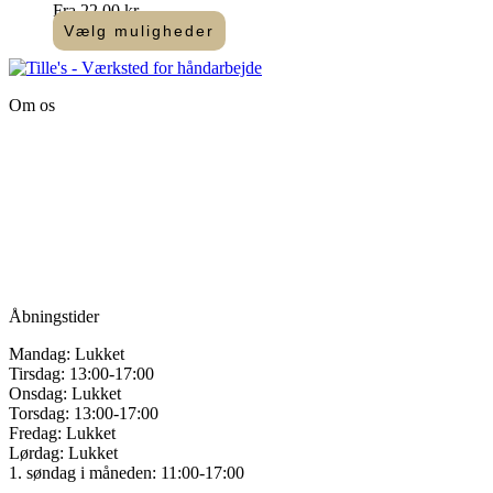
Fra
22,00
kr.
Vælg muligheder
Dette
vare
har
Om os
flere
varianter.
Tille’s – Værksted
Mulighederne
for håndarbejde
kan
vælges
Vandmanden 12B
på
9200 Aalborg SV
varesiden
Tlf.: +45
81987264
Mail:
info@tilles.dk
CVR: 42501328
Åbningstider
Mandag: Lukket
Tirsdag: 13:00-17:00
Onsdag: Lukket
Torsdag: 13:00-17:00
Fredag: Lukket
Lørdag: Lukket
1. søndag i måneden: 11:00-17:00