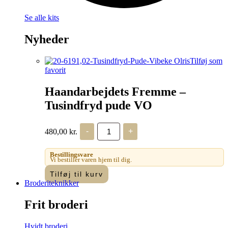
Se alle kits
Nyheder
Tilføj som
favorit
Haandarbejdets Fremme –
Tusindfryd pude VO
Haandarbejdets
480,00
kr.
-
+
Fremme
-
Tusindfryd
Bestillingsvare
pude
Vi bestiller varen hjem til dig.
VO
Tilføj til kurv
antal
Broderiteknikker
Frit broderi
Hvidt broderi