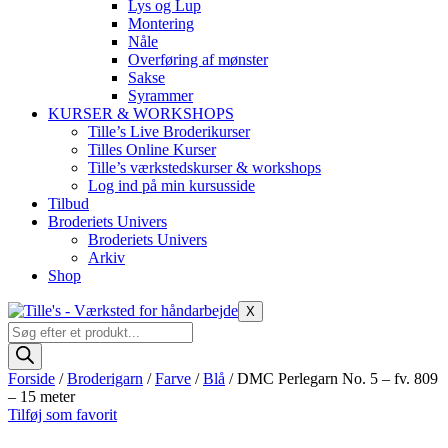
Lys og Lup
Montering
Nåle
Overføring af mønster
Sakse
Syrammer
KURSER & WORKSHOPS
Tille’s Live Broderikurser
Tilles Online Kurser
Tille’s værkstedskurser & workshops
Log ind på min kursusside
Tilbud
Broderiets Univers
Broderiets Univers
Arkiv
Shop
X
Products
search
Forside
/
Broderigarn
/
Farve
/
Blå
/ DMC Perlegarn No. 5 – fv. 809
– 15 meter
Tilføj som favorit