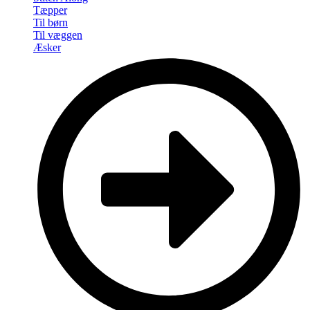
Tæpper
Til børn
Til væggen
Æsker