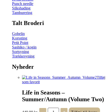
Punch needle
Silkshading
Tamburering
Talt Broderi
Gobelin
Korssting
Petit Point
Sashiko / kogin
Sortsyning
Trækkesyning
Nyheder
Tilføj
som favorit
Life in Seasons –
Summer/Autumn (Volume Two)
Life
440,00
kr.
-
+