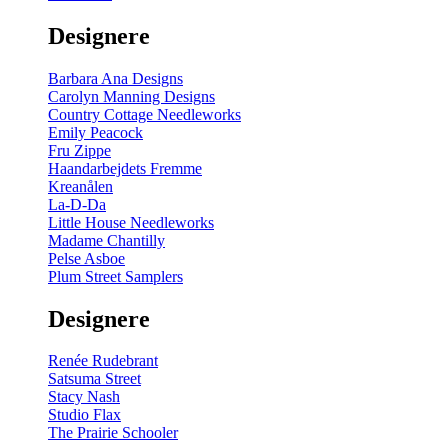
gul
-
Designere
200
m
antal
Barbara Ana Designs
Carolyn Manning Designs
Country Cottage Needleworks
Emily Peacock
Fru Zippe
Haandarbejdets Fremme
Kreanålen
La-D-Da
Little House Needleworks
Madame Chantilly
Pelse Asboe
Plum Street Samplers
Designere
Renée Rudebrant
Satsuma Street
Stacy Nash
Studio Flax
The Prairie Schooler