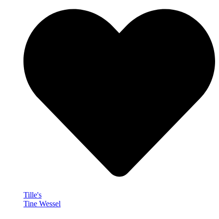
Tille's
Tine Wessel