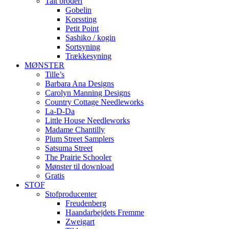
Talt broderi
Gobelin
Korssting
Petit Point
Sashiko / kogin
Sortsyning
Trækkesyning
MØNSTER
Tille’s
Barbara Ana Designs
Carolyn Manning Designs
Country Cottage Needleworks
La-D-Da
Little House Needleworks
Madame Chantilly
Plum Street Samplers
Satsuma Street
The Prairie Schooler
Mønster til download
Gratis
STOF
Stofproducenter
Freudenberg
Haandarbejdets Fremme
Zweigart