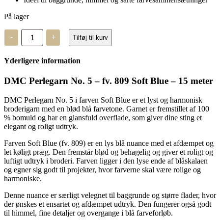
På lager
DMC
-
+
Tilføj til kurv
Perlegarn
No.
5
Yderligere information
-
fv.
809
DMC Perlegarn No. 5 – fv. 809 Soft Blue – 15 meter
-
15
DMC Perlegarn No. 5 i farven Soft Blue er et lyst og harmonisk
meter
broderigarn med en blød blå farvetone. Garnet er fremstillet af 100
antal
% bomuld og har en glansfuld overflade, som giver dine sting et
elegant og roligt udtryk.
Farven Soft Blue (fv. 809) er en lys blå nuance med et afdæmpet og
let køligt præg. Den fremstår blød og behagelig og giver et roligt og
luftigt udtryk i broderi. Farven ligger i den lyse ende af blåskalaen
og egner sig godt til projekter, hvor farverne skal være rolige og
harmoniske.
Denne nuance er særligt velegnet til baggrunde og større flader, hvor
der ønskes et ensartet og afdæmpet udtryk. Den fungerer også godt
til himmel, fine detaljer og overgange i blå farveforløb.