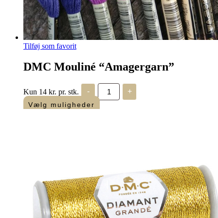
Tilføj som favorit
DMC Mouliné “Amagergarn”
DMC
Kun 14 kr. pr. stk.
-
+
Mouliné
"Amagergarn"
Vælg muligheder
antal