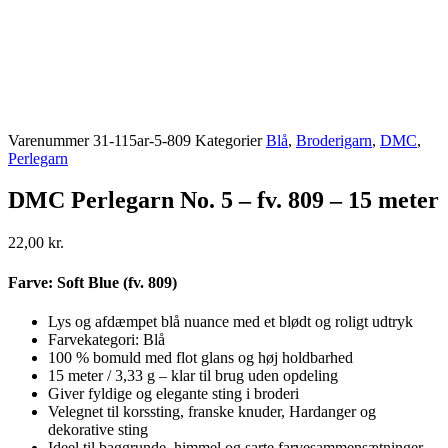
Varenummer
31-115ar-5-809
Kategorier
Blå
,
Broderigarn
,
DMC
,
Perlegarn
DMC Perlegarn No. 5 – fv. 809 – 15 meter
22,00
kr.
Farve: Soft Blue (fv. 809)
Lys og afdæmpet blå nuance med et blødt og roligt udtryk
Farvekategori: Blå
100 % bomuld med flot glans og høj holdbarhed
15 meter / 3,33 g – klar til brug uden opdeling
Giver fyldige og elegante sting i broderi
Velegnet til korssting, franske knuder, Hardanger og
dekorative sting
Ideel til baggrunde, himmel og sarte farvesammensætninger