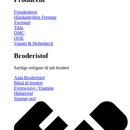
gratis
broderimønster
Freudenberg
antal
Håndarbejdets Fremme
Zweigart
Tilda
DMC
OOE
Vaupel & Heilenbeck
Broderistof
Særligt velegnet til talt broderi
Aida Broderistof
Bånd til broderi
Evenweave / Etamine
Hørlærred
Stramaj stof