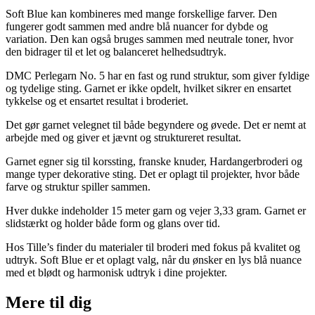
Soft Blue kan kombineres med mange forskellige farver. Den
fungerer godt sammen med andre blå nuancer for dybde og
variation. Den kan også bruges sammen med neutrale toner, hvor
den bidrager til et let og balanceret helhedsudtryk.
DMC Perlegarn No. 5 har en fast og rund struktur, som giver fyldige
og tydelige sting. Garnet er ikke opdelt, hvilket sikrer en ensartet
tykkelse og et ensartet resultat i broderiet.
Det gør garnet velegnet til både begyndere og øvede. Det er nemt at
arbejde med og giver et jævnt og struktureret resultat.
Garnet egner sig til korssting, franske knuder, Hardangerbroderi og
mange typer dekorative sting. Det er oplagt til projekter, hvor både
farve og struktur spiller sammen.
Hver dukke indeholder 15 meter garn og vejer 3,33 gram. Garnet er
slidstærkt og holder både form og glans over tid.
Hos Tille’s finder du materialer til broderi med fokus på kvalitet og
udtryk. Soft Blue er et oplagt valg, når du ønsker en lys blå nuance
med et blødt og harmonisk udtryk i dine projekter.
Mere til
dig