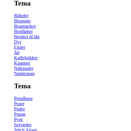
Tema
Billeder
Blomster
Bogmærker
Bordløber
Broderi til låg
Dyr
Etuier
Jul
Kaffebrikker
Knapper
Nålepuder
Nøgleringe
Tema
Penalhuse
Poser
Puder
Punge
Pynt
Servietter
Stitch Along