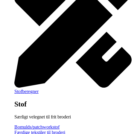
Stofberegner
Stof
Særligt velegnet til frit broderi
Bomulds/patchworkstof
Færdige tekstiler til broderi