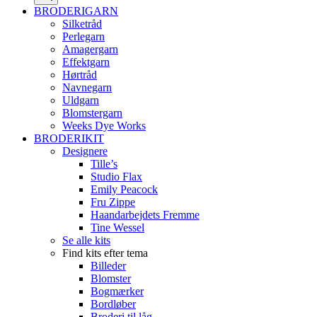
BRODERIGARN
Silketråd
Perlegarn
Amagergarn
Effektgarn
Hørtråd
Navnegarn
Uldgarn
Blomstergarn
Weeks Dye Works
BRODERIKIT
Designere
Tille’s
Studio Flax
Emily Peacock
Fru Zippe
Haandarbejdets Fremme
Tine Wessel
Se alle kits
Find kits efter tema
Billeder
Blomster
Bogmærker
Bordløber
Broderi til låg