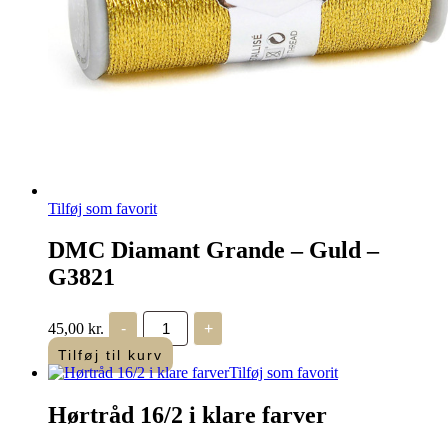
Tilføj som favorit
DMC Diamant Grande – Guld –
G3821
DMC
45,00
kr.
-
+
Diamant
Grande
Tilføj til kurv
-
Tilføj som favorit
Guld
-
Hørtråd 16/2 i klare farver
G3821
antal