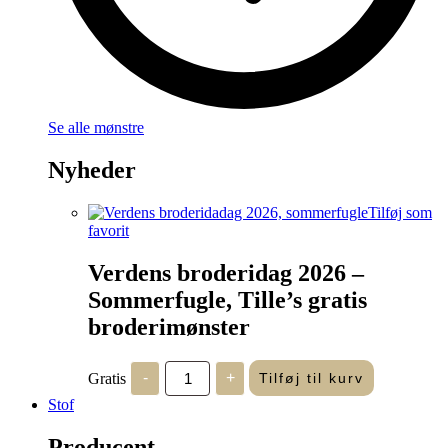
Se alle mønstre
Nyheder
Tilføj som
favorit
Verdens broderidag 2026 –
Sommerfugle, Tille’s gratis
broderimønster
Verdens
Gratis
-
+
Tilføj til kurv
broderidag
2026
Stof
-
Sommerfugle,
Producent
Tille's