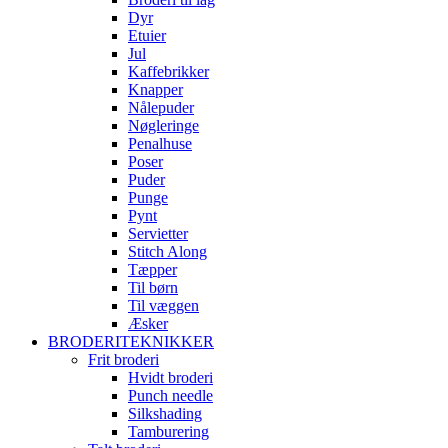
Dyr
Etuier
Jul
Kaffebrikker
Knapper
Nålepuder
Nøgleringe
Penalhuse
Poser
Puder
Punge
Pynt
Servietter
Stitch Along
Tæpper
Til børn
Til væggen
Æsker
BRODERITEKNIKKER
Frit broderi
Hvidt broderi
Punch needle
Silkshading
Tamburering