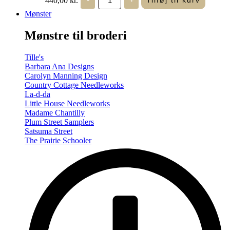
Tilføj til kurv
in
Seasons
Mønster
-
Summer/Autumn
Mønstre til broderi
(Volume
Two)
antal
Tille's
Barbara Ana Designs
Carolyn Manning Design
Country Cottage Needleworks
La-d-da
Little House Needleworks
Madame Chantilly
Plum Street Samplers
Satsuma Street
The Prairie Schooler