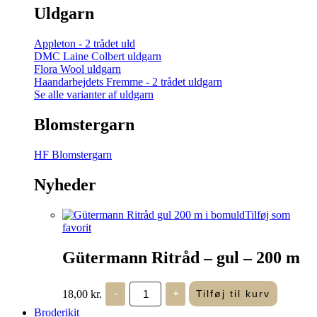
Uldgarn
Appleton - 2 trådet uld
DMC Laine Colbert uldgarn
Flora Wool uldgarn
Haandarbejdets Fremme - 2 trådet uldgarn
Se alle varianter af uldgarn
Blomstergarn
HF Blomstergarn
Nyheder
Tilføj som
favorit
Gütermann Ritråd – gul – 200 m
Gütermann
18,00
kr.
-
+
Tilføj til kurv
Ritråd
-
Broderikit