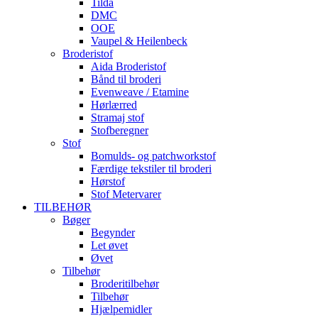
Tilda
DMC
OOE
Vaupel & Heilenbeck
Broderistof
Aida Broderistof
Bånd til broderi
Evenweave / Etamine
Hørlærred
Stramaj stof
Stofberegner
Stof
Bomulds- og patchworkstof
Færdige tekstiler til broderi
Hørstof
Stof Metervarer
TILBEHØR
Bøger
Begynder
Let øvet
Øvet
Tilbehør
Broderitilbehør
Tilbehør
Hjælpemidler