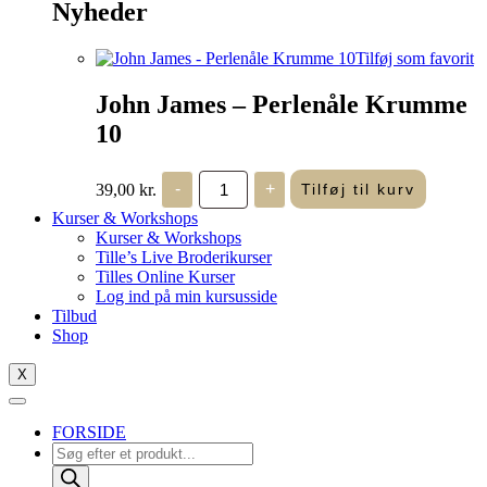
Nyheder
Tilføj som favorit
John James – Perlenåle Krumme
10
John
39,00
kr.
-
+
Tilføj til kurv
James
-
Kurser & Workshops
Perlenåle
Kurser & Workshops
Krumme
Tille’s Live Broderikurser
10
Tilles Online Kurser
antal
Log ind på min kursusside
Tilbud
Shop
X
FORSIDE
Products
search