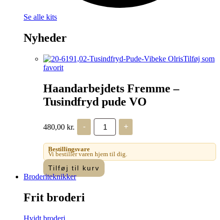
Se alle kits
Nyheder
Tilføj som
favorit
Haandarbejdets Fremme –
Tusindfryd pude VO
Haandarbejdets
480,00
kr.
-
+
Fremme
-
Tusindfryd
Bestillingsvare
pude
Vi bestiller varen hjem til dig.
VO
Tilføj til kurv
antal
Broderiteknikker
Frit broderi
Hvidt broderi