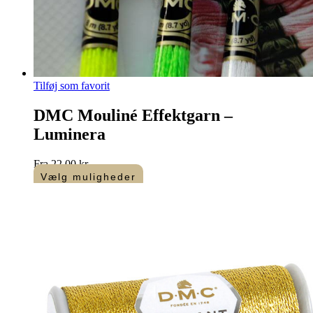
Tilføj som favorit
DMC Mouliné Effektgarn –
Luminera
Fra
22,00
kr.
Vælg muligheder
Dette
vare
har
flere
varianter.
Mulighederne
kan
vælges
på
varesiden