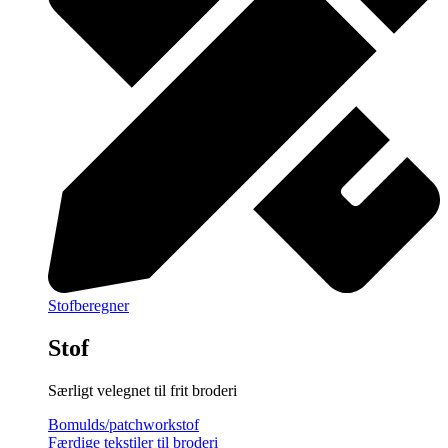
Stofberegner
Stof
Særligt velegnet til frit broderi
Bomulds/patchworkstof
Færdige tekstiler til broderi