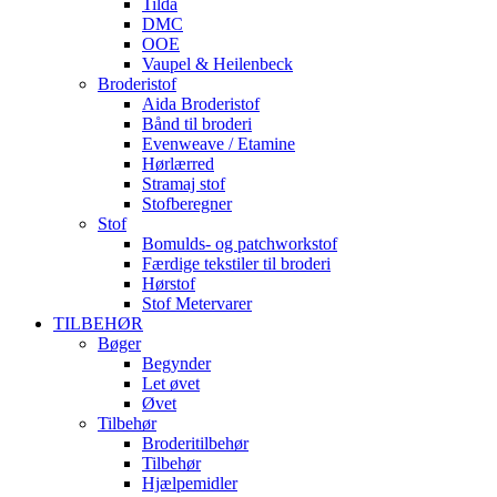
Tilda
DMC
OOE
Vaupel & Heilenbeck
Broderistof
Aida Broderistof
Bånd til broderi
Evenweave / Etamine
Hørlærred
Stramaj stof
Stofberegner
Stof
Bomulds- og patchworkstof
Færdige tekstiler til broderi
Hørstof
Stof Metervarer
TILBEHØR
Bøger
Begynder
Let øvet
Øvet
Tilbehør
Broderitilbehør
Tilbehør
Hjælpemidler