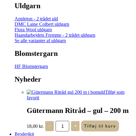
Uldgarn
Appleton - 2 trådet uld
DMC Laine Colbert uldgarn
Flora Wool uldgarn
Haandarbejdets Fremme - 2 trådet uldgarn
Se alle varianter af uldgarn
Blomstergarn
HF Blomstergarn
Nyheder
Tilføj som
favorit
Gütermann Ritråd – gul – 200 m
Gütermann
18,00
kr.
-
+
Tilføj til kurv
Ritråd
-
Broderikit