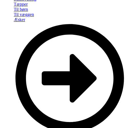
Tæpper
Til børn
Til væggen
Æsker