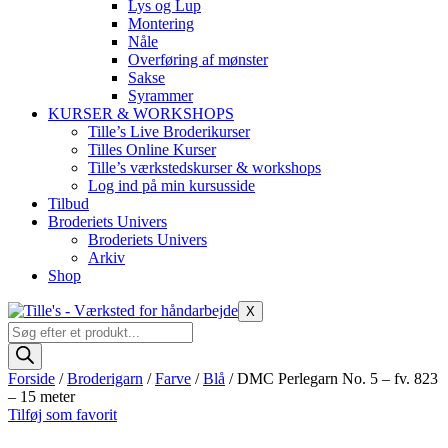
Lys og Lup
Montering
Nåle
Overføring af mønster
Sakse
Syrammer
KURSER & WORKSHOPS
Tille’s Live Broderikurser
Tilles Online Kurser
Tille’s værkstedskurser & workshops
Log ind på min kursusside
Tilbud
Broderiets Univers
Broderiets Univers
Arkiv
Shop
X
Products
search
Forside
/
Broderigarn
/
Farve
/
Blå
/ DMC Perlegarn No. 5 – fv. 823
– 15 meter
Tilføj som favorit