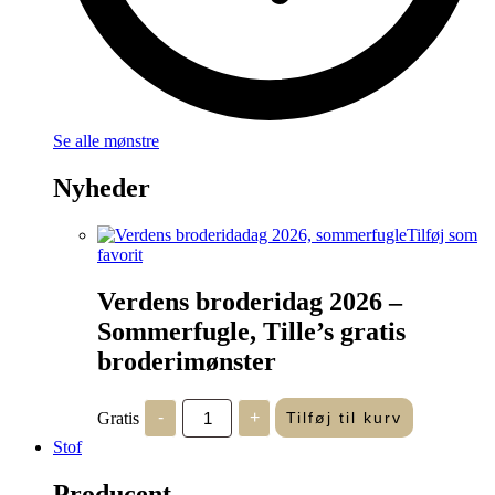
Se alle mønstre
Nyheder
Tilføj som
favorit
Verdens broderidag 2026 –
Sommerfugle, Tille’s gratis
broderimønster
Verdens
Gratis
-
+
Tilføj til kurv
broderidag
2026
Stof
-
Sommerfugle,
Producent
Tille's