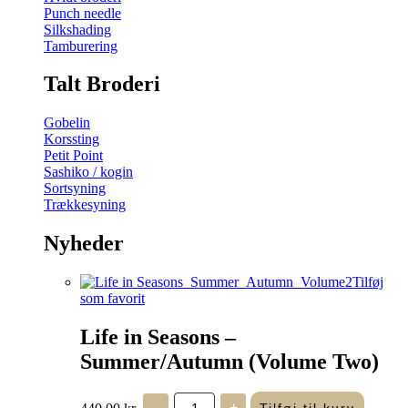
Punch needle
Silkshading
Tamburering
Talt Broderi
Gobelin
Korssting
Petit Point
Sashiko / kogin
Sortsyning
Trækkesyning
Nyheder
Tilføj
som favorit
Life in Seasons –
Summer/Autumn (Volume Two)
Life
440,00
kr.
-
+