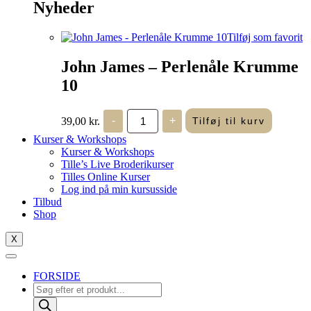
Nyheder
Tilføj som favorit
John James – Perlenåle Krumme
10
John
39,00
kr.
-
+
Tilføj til kurv
James
-
Kurser & Workshops
Perlenåle
Kurser & Workshops
Krumme
Tille’s Live Broderikurser
10
Tilles Online Kurser
antal
Log ind på min kursusside
Tilbud
Shop
X
FORSIDE
Products
search