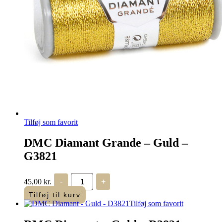
Tilføj som favorit
DMC Diamant Grande – Guld –
G3821
DMC
45,00
kr.
-
+
Diamant
Grande
Tilføj til kurv
-
Tilføj som favorit
Guld
-