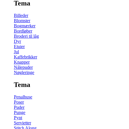
Tema
Billeder
Blomster
Bogmærker
Bordløber
Broderi til låg
Dyr
Etuier
Jul
Kaffebrikker
Knapper
Nålepuder
Nøgleringe
Tema
Penalhuse
Poser
Puder
Punge
Pynt
Servietter
Stitch Along