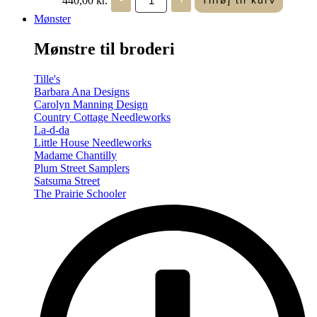
Tilføj til kurv
in
Seasons
Mønster
-
Summer/Autumn
Mønstre til broderi
(Volume
Two)
antal
Tille's
Barbara Ana Designs
Carolyn Manning Design
Country Cottage Needleworks
La-d-da
Little House Needleworks
Madame Chantilly
Plum Street Samplers
Satsuma Street
The Prairie Schooler