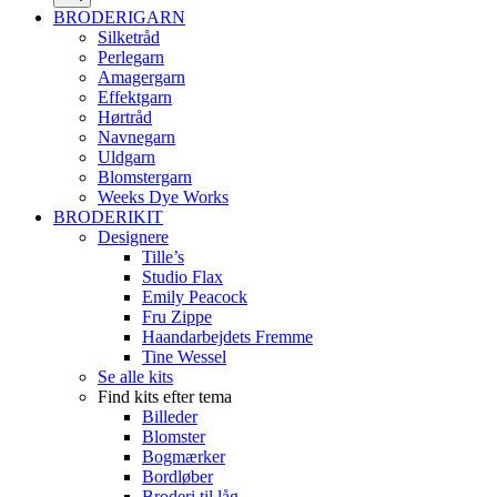
BRODERIGARN
Silketråd
Perlegarn
Amagergarn
Effektgarn
Hørtråd
Navnegarn
Uldgarn
Blomstergarn
Weeks Dye Works
BRODERIKIT
Designere
Tille’s
Studio Flax
Emily Peacock
Fru Zippe
Haandarbejdets Fremme
Tine Wessel
Se alle kits
Find kits efter tema
Billeder
Blomster
Bogmærker
Bordløber
Broderi til låg