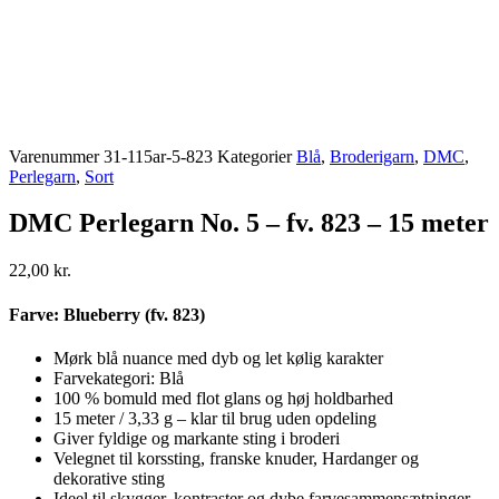
Varenummer
31-115ar-5-823
Kategorier
Blå
,
Broderigarn
,
DMC
,
Perlegarn
,
Sort
DMC Perlegarn No. 5 – fv. 823 – 15 meter
22,00
kr.
Farve: Blueberry (fv. 823)
Mørk blå nuance med dyb og let kølig karakter
Farvekategori: Blå
100 % bomuld med flot glans og høj holdbarhed
15 meter / 3,33 g – klar til brug uden opdeling
Giver fyldige og markante sting i broderi
Velegnet til korssting, franske knuder, Hardanger og
dekorative sting
Ideel til skygger, kontraster og dybe farvesammensætninger