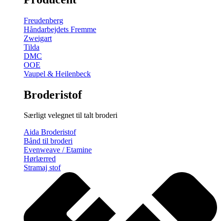
gratis
broderimønster
Freudenberg
antal
Håndarbejdets Fremme
Zweigart
Tilda
DMC
OOE
Vaupel & Heilenbeck
Broderistof
Særligt velegnet til talt broderi
Aida Broderistof
Bånd til broderi
Evenweave / Etamine
Hørlærred
Stramaj stof