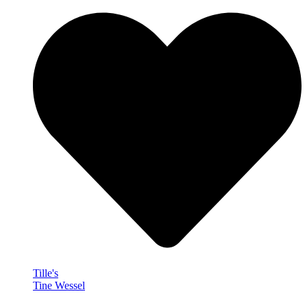
Tille's
Tine Wessel