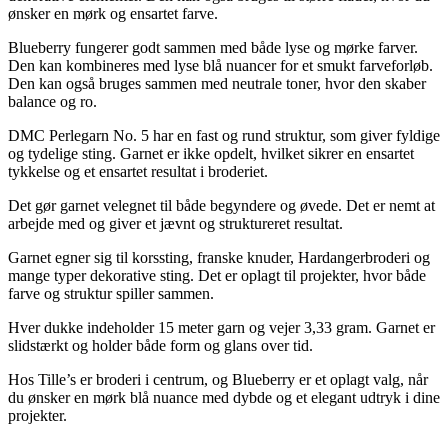
ønsker en mørk og ensartet farve.
Blueberry fungerer godt sammen med både lyse og mørke farver.
Den kan kombineres med lyse blå nuancer for et smukt farveforløb.
Den kan også bruges sammen med neutrale toner, hvor den skaber
balance og ro.
DMC Perlegarn No. 5 har en fast og rund struktur, som giver fyldige
og tydelige sting. Garnet er ikke opdelt, hvilket sikrer en ensartet
tykkelse og et ensartet resultat i broderiet.
Det gør garnet velegnet til både begyndere og øvede. Det er nemt at
arbejde med og giver et jævnt og struktureret resultat.
Garnet egner sig til korssting, franske knuder, Hardangerbroderi og
mange typer dekorative sting. Det er oplagt til projekter, hvor både
farve og struktur spiller sammen.
Hver dukke indeholder 15 meter garn og vejer 3,33 gram. Garnet er
slidstærkt og holder både form og glans over tid.
Hos Tille’s er broderi i centrum, og Blueberry er et oplagt valg, når
du ønsker en mørk blå nuance med dybde og et elegant udtryk i dine
projekter.