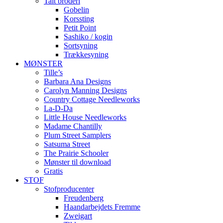
Talt broderi
Gobelin
Korssting
Petit Point
Sashiko / kogin
Sortsyning
Trækkesyning
MØNSTER
Tille’s
Barbara Ana Designs
Carolyn Manning Designs
Country Cottage Needleworks
La-D-Da
Little House Needleworks
Madame Chantilly
Plum Street Samplers
Satsuma Street
The Prairie Schooler
Mønster til download
Gratis
STOF
Stofproducenter
Freudenberg
Haandarbejdets Fremme
Zweigart