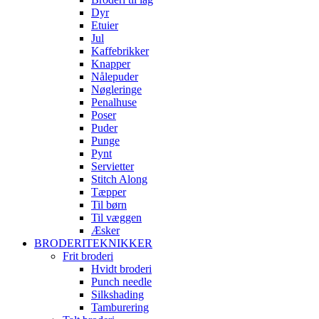
Dyr
Etuier
Jul
Kaffebrikker
Knapper
Nålepuder
Nøgleringe
Penalhuse
Poser
Puder
Punge
Pynt
Servietter
Stitch Along
Tæpper
Til børn
Til væggen
Æsker
BRODERITEKNIKKER
Frit broderi
Hvidt broderi
Punch needle
Silkshading
Tamburering