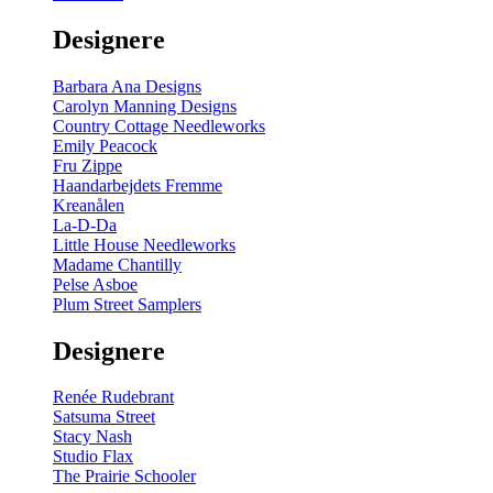
gul
-
Designere
200
m
antal
Barbara Ana Designs
Carolyn Manning Designs
Country Cottage Needleworks
Emily Peacock
Fru Zippe
Haandarbejdets Fremme
Kreanålen
La-D-Da
Little House Needleworks
Madame Chantilly
Pelse Asboe
Plum Street Samplers
Designere
Renée Rudebrant
Satsuma Street
Stacy Nash
Studio Flax
The Prairie Schooler