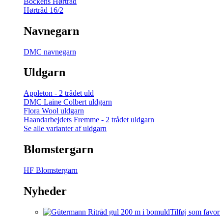
Bockens Hørtråd
Hørtråd 16/2
Navnegarn
DMC navnegarn
Uldgarn
Appleton - 2 trådet uld
DMC Laine Colbert uldgarn
Flora Wool uldgarn
Haandarbejdets Fremme - 2 trådet uldgarn
Se alle varianter af uldgarn
Blomstergarn
HF Blomstergarn
Nyheder
Tilføj som favor