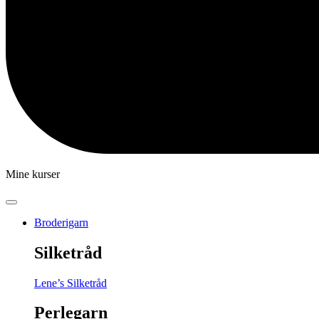
Mine kurser
Broderigarn
Silketråd
Lene’s Silketråd
Perlegarn