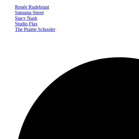
Renée Rudebrant
Satsuma Street
Stacy Nash
Studio Flax
The Prairie Schooler