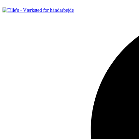
Videre
til
indhold