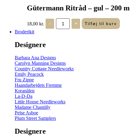
Gütermann Ritråd – gul – 200 m
Gütermann
18,00
kr.
-
+
Tilføj til kurv
Ritråd
-
Broderikit
gul
-
Designere
200
m
antal
Barbara Ana Designs
Carolyn Manning Designs
Country Cottage Needleworks
Emily Peacock
Fru Zippe
Haandarbejdets Fremme
Kreanålen
La-D-Da
Little House Needleworks
Madame Chantilly
Pelse Asboe
Plum Street Samplers
Designere